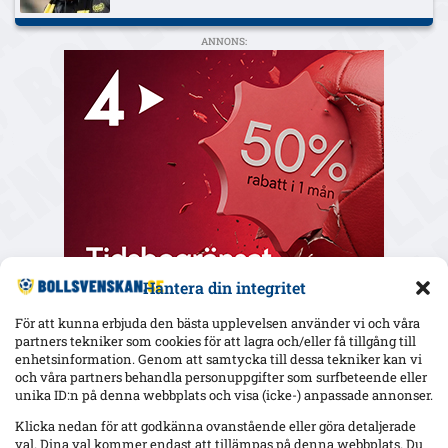
ANNONS:
Hantera din integritet
För att kunna erbjuda den bästa upplevelsen använder vi och våra
partners tekniker som cookies för att lagra och/eller få tillgång till
enhetsinformation. Genom att samtycka till dessa tekniker kan vi
och våra partners behandla personuppgifter som surfbeteende eller
Senaste
unika ID:n på denna webbplats och visa (icke-) anpassade annonser.
Örgrytes Daniel Paulson utvisad mot AIK: ”Jag träffar inte
Klicka nedan för att godkänna ovanstående eller göra detaljerade
låret” – AIK vann 4–3 på Gamla Ullevi
val. Dina val kommer endast att tillämpas på denna webbplats. Du