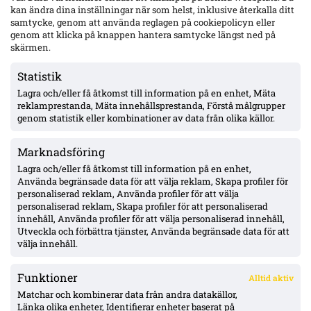
kan ändra dina inställningar när som helst, inklusive återkalla ditt
samtycke, genom att använda reglagen på cookiepolicyn eller
genom att klicka på knappen hantera samtycke längst ned på
Zadok Yohanna debuterade för Brighton – 30 min i 3–0 mot
Roma, betyg 6,5/10
skärmen.
Statistik
Lagra och/eller få åtkomst till information på en enhet, Mäta
Officiellt: Halmstads BK:s vänsterback Gustav Friberg klar för
Kolding – kontrakt till sommaren 2029
reklamprestanda, Mäta innehållsprestanda, Förstå målgrupper
genom statistik eller kombinationer av data från olika källor.
Marknadsföring
Olsson bröt 38-matchers måltorka – sköt Elfsborgs 1–0 borta
mot Mjällby
Lagra och/eller få åtkomst till information på en enhet,
Använda begränsade data för att välja reklam, Skapa profiler för
personaliserad reklam, Använda profiler för att välja
personaliserad reklam, Skapa profiler för att personaliserad
Officiellt: Samed Bazdar klar för Sint-Truidense – AIK-affären
innehåll, Använda profiler för att välja personaliserad innehåll,
sprack
Utveckla och förbättra tjänster, Använda begränsade data för att
välja innehåll.
Funktioner
Alltid aktiv
ÖVERSIKT
Matchar och kombinerar data från andra datakällor,
Länka olika enheter, Identifierar enheter baserat på
Nyheter & Reportage