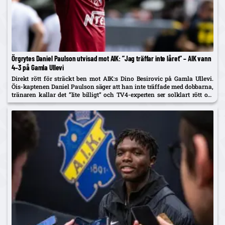
Örgrytes Daniel Paulson utvisad mot AIK: ”Jag träffar inte låret” – AIK vann
4–3 på Gamla Ullevi
Direkt rött för sträckt ben mot AIK:s Dino Besirovic på Gamla Ullevi.
Öis-kaptenen Daniel Paulson säger att han inte träffade med dobbarna,
tränaren kallar det ”lite billigt” och TV4-experten ser solklart rött om
det var träff.