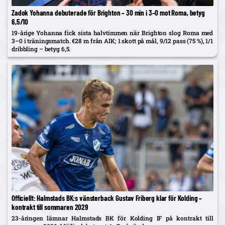
Zadok Yohanna debuterade för Brighton – 30 min i 3–0 mot Roma, betyg
6,5/10
19-årige Yohanna fick sista halvtimmen när Brighton slog Roma med
3–0 i träningsmatch. €28 m från AIK; 1 skott på mål, 9/12 pass (75 %), 1/1
dribbling – betyg 6,5.
Officiellt: Halmstads BK:s vänsterback Gustav Friberg klar för Kolding –
kontrakt till sommaren 2029
23-åringen lämnar Halmstads BK för Kolding IF på kontrakt till