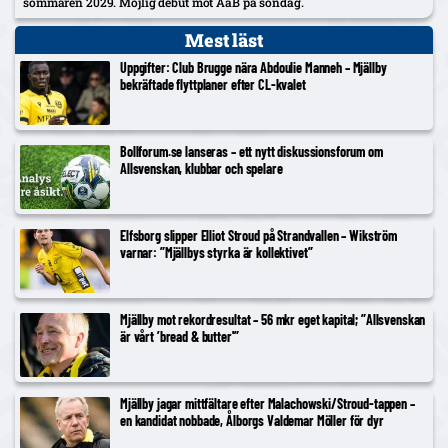
sommaren 2029. Möjlig debut mot AaB på söndag.
Mest läst
Uppgifter: Club Brugge nära Abdoulie Manneh – Mjällby
bekräftade flyttplaner efter CL-kvalet
Bollforum.se lanseras – ett nytt diskussionsforum om
Allsvenskan, klubbar och spelare
Elfsborg slipper Elliot Stroud på Strandvallen – Wikström
varnar: ”Mjällbys styrka är kollektivet”
Mjällby mot rekordresultat – 56 mkr eget kapital; ”Allsvenskan
är vårt ’bread & butter'”
Mjällby jagar mittfältare efter Malachowski/Stroud-tappen –
en kandidat nobbade, Ålborgs Valdemar Möller för dyr