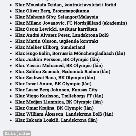
Klar: Moustafa Zeidan, kontrakt avslutat i förtid
Klar: Oliver Berg, Brommapojkarna
Klar: Mahamé Siby, Selangor/Malaysia
Klar: Milano Jovanovic, FC Nordsjälland (akademin)
Klar: Oscar Lewicki, avslutar karriären
Klar: André Alvarez Perez, Landskrona BoIS
Klar: Martin Olsson, utgående kontrakt
Klar: Melker Ellborg, Sunderland
Klar: Hugo Bolin, Borrussia Mönchengladbach (lån)
Klar: Joakim Persson, BK Olympic (lån)
Klar: Yassin Mohamed, BK Olympic (lån)
Klar: Salifou Soumah, Radomiak Radom (lån)
Klar: Sashwat Rana, BK Olympic (lån)
Klar: Israel Anum, BK Olympic (lån)
Klar: Lasse Berg Johnsen, Kansas City
Klar: Viggo Karlsson, Trelleborgs FF (lån)
Klar: Medjen Llumnica, BK Olympic (lån)
Klar: Omar Krajina, BK Olympic (lån)
Klar: William Åkesson, Landskrona BoIS (lån)
Klar: Zakaria Loukili, Landskrona (lån)
Källor:
mff.se