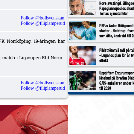
Hove avstängd, Ellings
Papagiannopoulos skad
Tomas ej matchklar
Follow @bollsvenskan
Follow @filiplamperud
MFF:s Anton Höög med 
starter – Helstrup: fram
som åtta, kontrakt till 
FK Norrköping. 19-åringen har
Pihlström två mål på t
– Luganos plan för år t
 match i Ligacupen Elit Norra.
effekt
Uppgifter: Erzurumspor
lånebud på Ibrahim Diab
Follow @bollsvenskan
GAIS-anfallaren under 
till 2028
Follow @filiplamperud