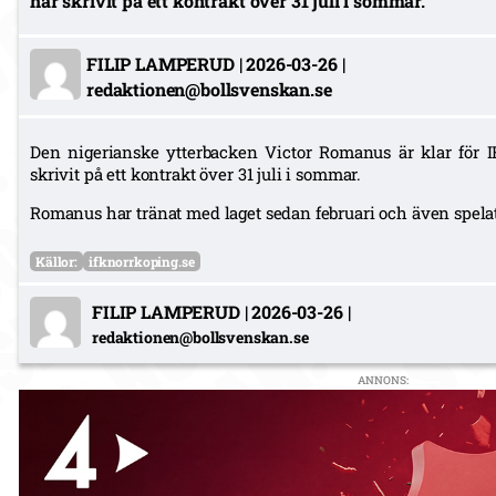
har skrivit på ett kontrakt över 31 juli i sommar.
FILIP LAMPERUD
|
2026-03-26
|
redaktionen@bollsvenskan.se
Den nigerianske ytterbacken Victor Romanus är klar för I
skrivit på ett kontrakt över 31 juli i sommar.
Romanus har tränat med laget sedan februari och även spelat
Källor:
ifknorrkoping.se
FILIP LAMPERUD
|
2026-03-26
|
redaktionen@bollsvenskan.se
ANNONS: