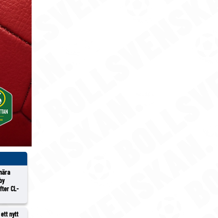
 nära
lby
efter CL-
ett nytt