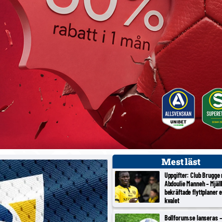
Mest läst
Uppgifter: Club Brugge
Abdoulie Manneh – Mjäl
bekräftade flyttplaner 
kvalet
Bollforum.se lanseras – 