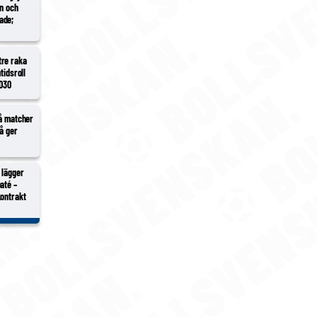
en och
ade;
tre raka
tidsroll
2030
vå matcher
vå ger
 lägger
até –
kontrakt