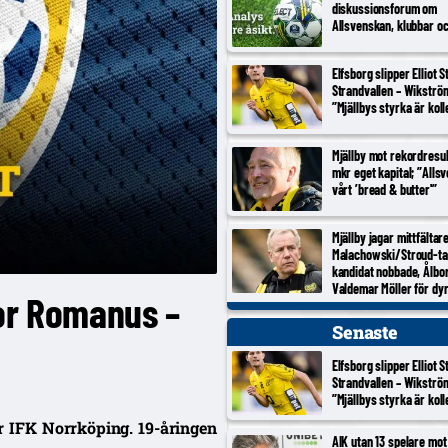
diskussionsforum om
Allsvenskan, klubbar o
Elfsborg slipper Elliot 
Strandvallen – Wikströ
”Mjällbys styrka är koll
Mjällby mot rekordresul
mkr eget kapital; ”Alls
vårt ’bread & butter'”
Mjällby jagar mittfältar
Malachowski/Stroud-ta
kandidat nobbade, Ålbo
Valdemar Möller för dy
tor Romanus –
Senaste
Elfsborg slipper Elliot 
Strandvallen – Wikströ
”Mjällbys styrka är koll
r IFK Norrköping. 19-åringen
AIK utan 13 spelare mot