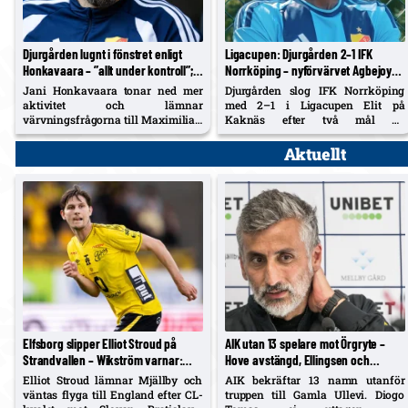
Djurgården lugnt i fönstret enligt
Ligacupen: Djurgården 2–1 IFK
Honkavaara – ”allt under kontroll”;
Norrköping – nyförvärvet Agbejoye
Tschoumy-Nana nära matchform,
tvåmålsskytt på Kaknäs
Jani Honkavaara tonar ned mer
Djurgården slog IFK Norrköping
Asoro borta ”av en anledning”
aktivitet och lämnar
med 2–1 i Ligacupen Elit på
värvningsfrågorna till Maximilian
Kaknäs efter två mål av
Hahn. Hyllar Filip Manojlovic,
nyförvärvet Angelo Agbejoye i
bekräftar att Daryl Tschoumy-
andra halvlek. IFK:s 19-åring
Aktuellt
Nana närmar sig – och förklarar
Kylian Seka reducerade sent.
Joel Asoros frånvaro med att han
är borta "av en anledning".
Elfsborg slipper Elliot Stroud på
AIK utan 13 spelare mot Örgryte –
Strandvallen – Wikström varnar:
Hove avstängd, Ellingsen och
”Mjällbys styrka är kollektivet”
Papagiannopoulos skadade; Tomas
Elliot Stroud lämnar Mjällby och
AIK bekräftar 13 namn utanför
ej matchklar
väntas flyga till England efter CL-
truppen till Gamla Ullevi. Diogo