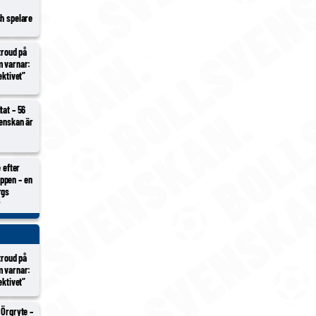
ch spelare
Stroud på
m varnar:
ektivet”
tat – 56
venskan är
e efter
ppen – en
rgs
r
Stroud på
m varnar:
ektivet”
 Örgryte –