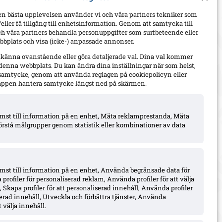
en bästa upplevelsen använder vi och våra partners tekniker som
h/eller få tillgång till enhetsinformation. Genom att samtycka till
ch våra partners behandla personuppgifter som surfbeteende eller
bplats och visa (icke-) anpassade annonser.
dkänna ovanstående eller göra detaljerade val. Dina val kommer
 denna webbplats. Du kan ändra dina inställningar när som helst,
t samtycke, genom att använda reglagen på cookiepolicyn eller
appen hantera samtycke längst ned på skärmen.
komst till information på en enhet, Mäta reklamprestanda, Mäta
örstå målgrupper genom statistik eller kombinationer av data
omst till information på en enhet, Använda begränsade data för
 profiler för personaliserad reklam, Använda profiler för att välja
 Skapa profiler för att personaliserad innehåll, Använda profiler
iserad innehåll, Utveckla och förbättra tjänster, Använda
 välja innehåll.