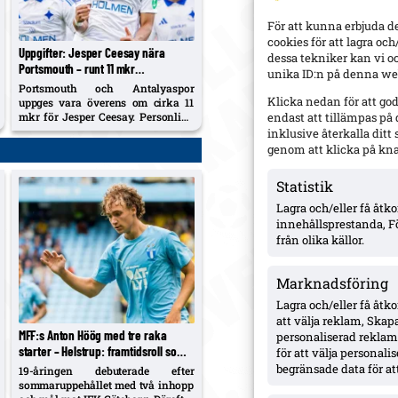
För att kunna erbjuda d
cookies för att lagra oc
Uppgifter: Jesper Ceesay nära
dessa tekniker kan vi o
Portsmouth – runt 11 mkr
unika ID:n på denna web
överenskommet, betalningsstruktur
Portsmouth och Antalyaspor
återstår
Klicka nedan för att go
uppges vara överens om cirka 11
mkr för Jesper Ceesay. Personliga
endast att tillämpas på
villkoren klara; betalningsplanen
inklusive återkalla dit
fintrimmas och resa till England
genom att klicka på kn
väntas inom ett dygn.
Statistik
Lagra och/eller få åt
innehållsprestanda, F
från olika källor.
Marknadsföring
Lagra och/eller få åtk
att välja reklam, Skapa
MFF:s Anton Höög med tre raka
personaliserad reklam,
starter – Helstrup: framtidsroll som
för att välja personal
åtta, kontrakt till 2030
begränsade data för att
19-åringen debuterade efter
sommaruppehållet med två inhopp