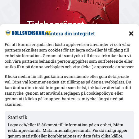
Hantera din integritet
För att kunna erbjuda den bästa upplevelsen använder vi och våra
partners tekniker som cookies för att lagra och/eller få tillgång till
enhetsinformation. Genom att samtycka till dessa tekniker kan vi
och våra partners behandla personuppgifter som surfbeteende eller
Senaste
unika ID:n på denna webbplats och visa (icke-) anpassade annonser.
Elfsborgs 19-årige Ossian Nordvall debuterade borta mot
Klicka nedan för att godkänna ovanstående eller göra detaljerade
Mjällby – inhopp i 84:e minuten
val. Dina val kommer endast att tillämpas på denna webbplats. Du
kan ändra dina inställningar när som helst, inklusive återkalla ditt
samtycke, genom att använda reglagen på cookiepolicyn eller
genom att klicka på knappen hantera samtycke längst ned på
17-årige Theodor Lundbergh har spelat alla MFF:s 15 matcher –
skärmen.
vänsterbacksplatsen öppen inför Degerfors
Statistik
Lagra och/eller få åtkomst till information på en enhet, Mäta
VSK: Jonathan Rings rehab har stannat – sänkt belastning;
reklamprestanda, Mäta innehållsprestanda, Förstå målgrupper
Lushaku osäker, Nsabiyumva igång med boll
genom statistik eller kombinationer av data från olika källor.