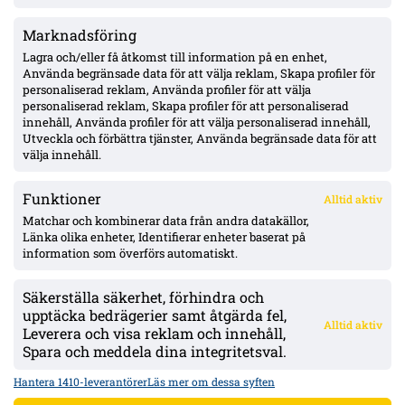
Marknadsföring
MFF:s vänsterback: Johan Karlsson eller Theodor Lundbergh –
John skadad, Busanello och Kurtulus avstängda; Malte Frejd
Lagra och/eller få åtkomst till information på en enhet,
Pålsson in bredvid Djurić, 17-årige Hidalgo aktuell
Använda begränsade data för att välja reklam, Skapa profiler för
personaliserad reklam, Använda profiler för att välja
personaliserad reklam, Skapa profiler för att personaliserad
Julius Beck öppen för Elfsborg-köp – lån säsongen ut med
innehåll, Använda profiler för att välja personaliserad innehåll,
option, Sturm Graz-kontrakt till 2029
Utveckla och förbättra tjänster, Använda begränsade data för att
välja innehåll.
Funktioner
Alltid aktiv
ÖVERSIKT
Matchar och kombinerar data från andra datakällor,
Länka olika enheter, Identifierar enheter baserat på
Nyheter & Reportage
Spelarbetyg
information som överförs automatiskt.
Analyser
RSS
Säkerställa säkerhet, förhindra och
KONTAKT
upptäcka bedrägerier samt åtgärda fel,
Alltid aktiv
kontakt@bollsvenskan.se
Leverera och visa reklam och innehåll,
redaktionen@bollsvenskan.se
Spara och meddela dina integritetsval.
jobb@bollsvenskan.se
X (Twitter)
Hantera 1410-leverantörer
Läs mer om dessa syften
ÖVRIGT