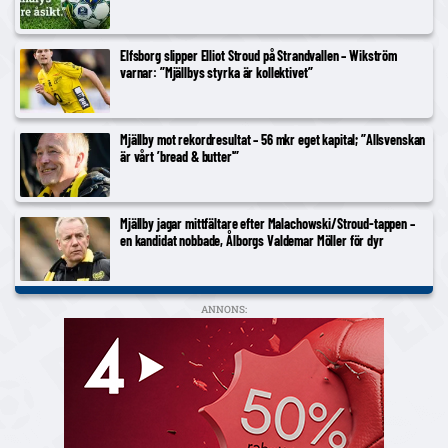
Elfsborg slipper Elliot Stroud på Strandvallen – Wikström
varnar: ”Mjällbys styrka är kollektivet”
Mjällby mot rekordresultat – 56 mkr eget kapital; ”Allsvenskan
är vårt ’bread & butter'”
Mjällby jagar mittfältare efter Malachowski/Stroud-tappen –
en kandidat nobbade, Ålborgs Valdemar Möller för dyr
ANNONS: