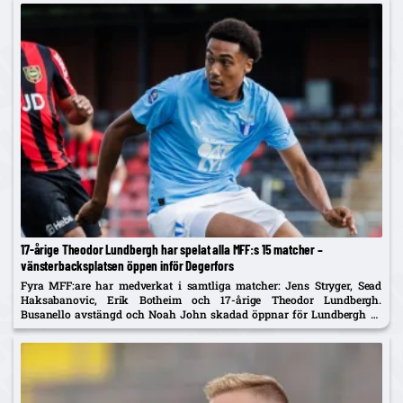
17-årige Theodor Lundbergh har spelat alla MFF:s 15 matcher –
vänsterbacksplatsen öppen inför Degerfors
Fyra MFF:are har medverkat i samtliga matcher: Jens Stryger, Sead
Haksabanovic, Erik Botheim och 17-årige Theodor Lundbergh.
Busanello avstängd och Noah John skadad öppnar för Lundbergh vs
Johan Karlsson om vänsterbacken.