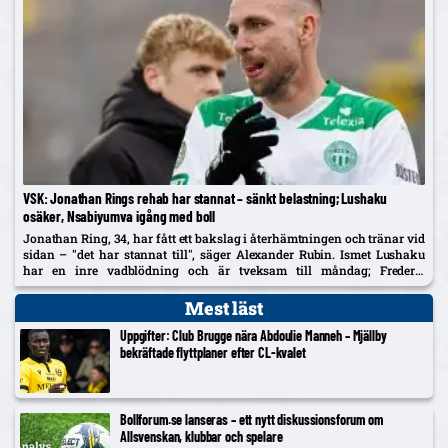
VSK: Jonathan Rings rehab har stannat – sänkt belastning; Lushaku
osäker, Nsabiyumva igång med boll
Jonathan Ring, 34, har fått ett bakslag i återhämtningen och tränar vid
sidan – "det har stannat till", säger Alexander Rubin. Ismet Lushaku
har en inre vadblödning och är tveksam till måndag; Frederic
Nsabiyumva har påbörjat individuella bollpass.
Mest läst
Uppgifter: Club Brugge nära Abdoulie Manneh – Mjällby
bekräftade flyttplaner efter CL-kvalet
Bollforum.se lanseras – ett nytt diskussionsforum om
Allsvenskan, klubbar och spelare