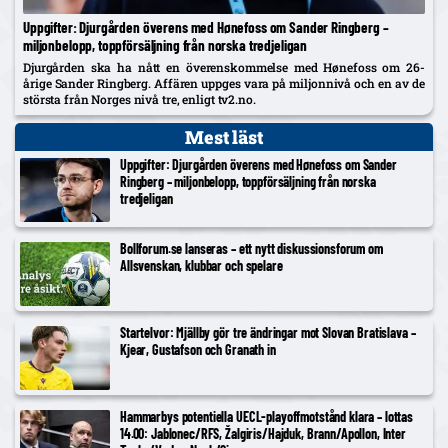
Uppgifter: Djurgården överens med Hønefoss om Sander Ringberg –
miljonbelopp, toppförsäljning från norska tredjeligan
Djurgården ska ha nått en överenskommelse med Hønefoss om 26-
årige Sander Ringberg. Affären uppges vara på miljonnivå och en av de
största från Norges nivå tre, enligt tv2.no.
Mest läst
Uppgifter: Djurgården överens med Hønefoss om Sander
Ringberg – miljonbelopp, toppförsäljning från norska
tredjeligan
Bollforum.se lanseras – ett nytt diskussionsforum om
Allsvenskan, klubbar och spelare
Startelvor: Mjällby gör tre ändringar mot Slovan Bratislava –
Kjear, Gustafson och Granath in
Hammarbys potentiella UECL-playoffmotstånd klara – lottas
14.00: Jablonec/RFS, Žalgiris/Hajduk, Brann/Apollon, Inter