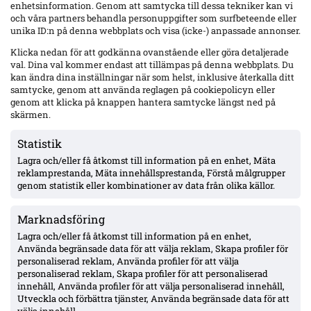
enhetsinformation. Genom att samtycka till dessa tekniker kan vi
och våra partners behandla personuppgifter som surfbeteende eller
Senaste
unika ID:n på denna webbplats och visa (icke-) anpassade annonser.
Yaya Touré hyllar Strandvallen och Mjällby – retur i Bratislava
Klicka nedan för att godkänna ovanstående eller göra detaljerade
nästa vecka
val. Dina val kommer endast att tillämpas på denna webbplats. Du
kan ändra dina inställningar när som helst, inklusive återkalla ditt
samtycke, genom att använda reglagen på cookiepolicyn eller
genom att klicka på knappen hantera samtycke längst ned på
Wernbloom jämför IFK Göteborgs 16-årige Oliver Månsson med
Rasmus Elm – två raka starter under Björklund
skärmen.
Statistik
Lagra och/eller få åtkomst till information på en enhet, Mäta
Uppgifter: Djurgården överens med Hønefoss om Sander
Ringberg – miljonbelopp, toppförsäljning från norska
reklamprestanda, Mäta innehållsprestanda, Förstå målgrupper
tredjeligan
genom statistik eller kombinationer av data från olika källor.
Marknadsföring
Sent ras för Mjällby: 1–2 mot Slovan Bratislava – måste vända
borta
Lagra och/eller få åtkomst till information på en enhet,
Använda begränsade data för att välja reklam, Skapa profiler för
personaliserad reklam, Använda profiler för att välja
personaliserad reklam, Skapa profiler för att personaliserad
Elliot Stroud lämnar Mjällby: flyger till England i morgon – Hull
innehåll, Använda profiler för att välja personaliserad innehåll,
nära, affär runt 39 Mkr
Utveckla och förbättra tjänster, Använda begränsade data för att