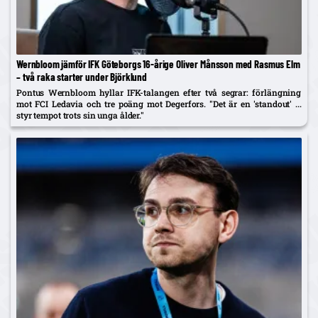
Wernbloom jämför IFK Göteborgs 16-årige Oliver Månsson med Rasmus Elm
– två raka starter under Björklund
Pontus Wernbloom hyllar IFK-talangen efter två segrar: förlängning
mot FCI Ledavia och tre poäng mot Degerfors. "Det är en 'standout' ...
styr tempot trots sin unga ålder."