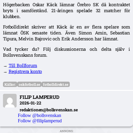
Högerbacken Oskar Käck lämnar Örebro SK då kontraktet
bryts i samförstånd. 21-åringen spelade 32 matcher för
klubben.
Fotbolldirekt skriver att Käck är en av flera spelare som
lämnat ÖSK senaste tiden. Även Simon Amin, Sebastian
Tipura, Melvin Bajrovic och Erik Andersson har lämnat.
Vad tycker du? Följ diskussionerna och delta själv i
Bollsvenskans forum.
→
Till Bollforum
→
Registrera konto
Källor:
oskfotboll.se
fotbolldirekt.se
FILIP LAMPERUD
2026-01-22
redaktionen@bollsvenskan.se
Follow @bollsvenskan
Follow @filiplamperud
ANNONS: