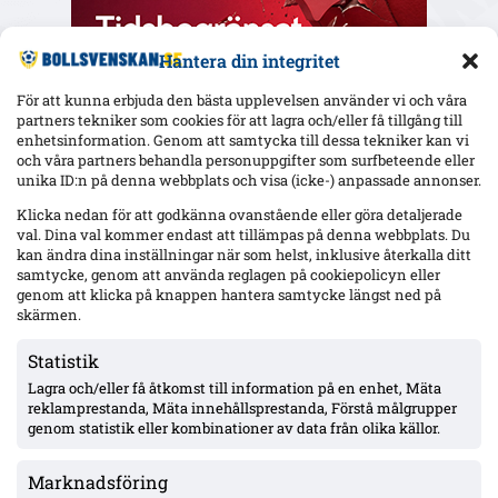
Hantera din integritet
För att kunna erbjuda den bästa upplevelsen använder vi och våra
partners tekniker som cookies för att lagra och/eller få tillgång till
enhetsinformation. Genom att samtycka till dessa tekniker kan vi
och våra partners behandla personuppgifter som surfbeteende eller
Senaste
unika ID:n på denna webbplats och visa (icke-) anpassade annonser.
Djurgården väntar på Agbejoyes spelklarhet – två mål mot IFK
Klicka nedan för att godkänna ovanstående eller göra detaljerade
Norrköping i Ligacupen
val. Dina val kommer endast att tillämpas på denna webbplats. Du
kan ändra dina inställningar när som helst, inklusive återkalla ditt
samtycke, genom att använda reglagen på cookiepolicyn eller
genom att klicka på knappen hantera samtycke längst ned på
Mjällby mot rekordresultat – 56 mkr eget kapital; ”Allsvenskan
skärmen.
är vårt ’bread & butter'”
Statistik
Lagra och/eller få åtkomst till information på en enhet, Mäta
Häcken: Seger klar med rehab – tillbaka efter tre månaders
reklamprestanda, Mäta innehållsprestanda, Förstå målgrupper
knäskada, siktar på hösten
genom statistik eller kombinationer av data från olika källor.
Marknadsföring
Hammarbys Hahn efter nollan borta mot Rakow – avfärdar