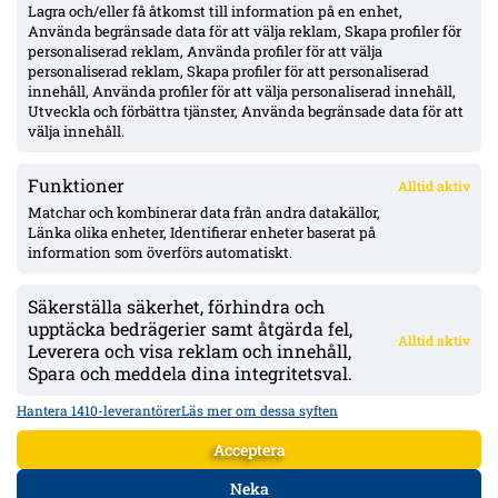
formsvacka, retur 13 augusti
Lagra och/eller få åtkomst till information på en enhet,
Använda begränsade data för att välja reklam, Skapa profiler för
personaliserad reklam, Använda profiler för att välja
personaliserad reklam, Skapa profiler för att personaliserad
Efter skrivbordsförlusten: Kalmar och Ljungskile i
innehåll, Använda profiler för att välja personaliserad innehåll,
föreningssamarbete – gör Tyrén spelklar för resten av
Utveckla och förbättra tjänster, Använda begränsade data för att
Superettan
välja innehåll.
Funktioner
Alltid aktiv
ÖVERSIKT
Matchar och kombinerar data från andra datakällor,
Länka olika enheter, Identifierar enheter baserat på
Nyheter & Reportage
Spelarbetyg
information som överförs automatiskt.
Analyser
RSS
Säkerställa säkerhet, förhindra och
KONTAKT
upptäcka bedrägerier samt åtgärda fel,
Alltid aktiv
kontakt@bollsvenskan.se
Leverera och visa reklam och innehåll,
redaktionen@bollsvenskan.se
Spara och meddela dina integritetsval.
jobb@bollsvenskan.se
X (Twitter)
Hantera 1410-leverantörer
Läs mer om dessa syften
ÖVRIGT
Acceptera
Om Bollsvenskan
Annonsera
Neka