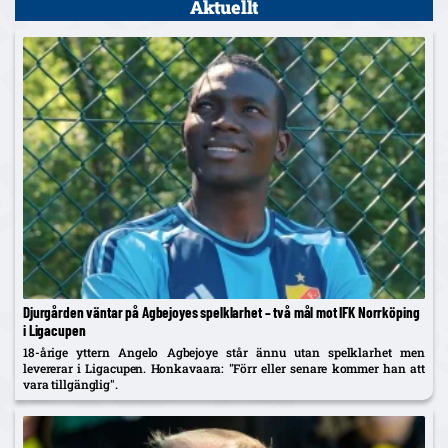
Aktuellt
Djurgården väntar på Agbejoyes spelklarhet – två mål mot IFK Norrköping
i Ligacupen
18-årige yttern Angelo Agbejoye står ännu utan spelklarhet men
levererar i Ligacupen. Honkavaara: "Förr eller senare kommer han att
vara tillgänglig".