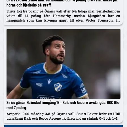
hörna och Bjerkebo på straff
Sirius tog tre poäng på Örjans vall efter två tidiga mål. Serieledningen
växte till 14 poäng före Hammarby, medan Djurgården har en
hängmatch som kan krympa gapet till elva. Victor Svensson, 20,
startade centralt i Melker Heiers frånvaro.
Sirius gästar Halmstad i omgång 15 – Kaib och Ascone avstängda, HBK 16:e
med 7 poäng
Avspark 19.00 måndag 3/8 på Örjans vall. Stuart Baxter leder ett HBK
utan Rami Kaib och Rocco Ascone; fjolårets möten slutade 0–1 och 1–1.