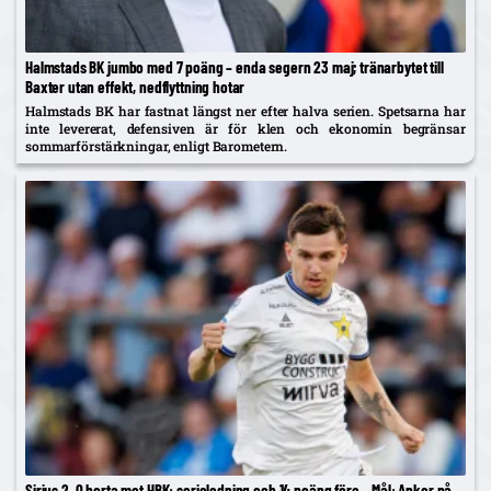
Halmstads BK jumbo med 7 poäng – enda segern 23 maj; tränarbytet till
Baxter utan effekt, nedflyttning hotar
Halmstads BK har fastnat längst ner efter halva serien. Spetsarna har
inte levererat, defensiven är för klen och ekonomin begränsar
sommarförstärkningar, enligt Barometern.
Sirius 2–0 borta mot HBK: serieledning och 14 poäng före – Mål: Anker på