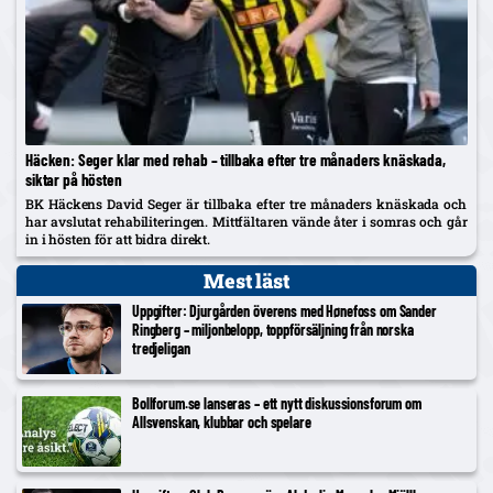
Häcken: Seger klar med rehab – tillbaka efter tre månaders knäskada,
siktar på hösten
BK Häckens David Seger är tillbaka efter tre månaders knäskada och
har avslutat rehabiliteringen. Mittfältaren vände åter i somras och går
in i hösten för att bidra direkt.
Mest läst
Uppgifter: Djurgården överens med Hønefoss om Sander
Ringberg – miljonbelopp, toppförsäljning från norska
tredjeligan
Bollforum.se lanseras – ett nytt diskussionsforum om
Allsvenskan, klubbar och spelare