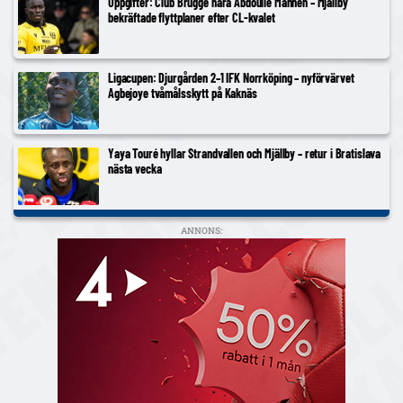
Uppgifter: Club Brugge nära Abdoulie Manneh – Mjällby
bekräftade flyttplaner efter CL-kvalet
Ligacupen: Djurgården 2–1 IFK Norrköping – nyförvärvet
Agbejoye tvåmålsskytt på Kaknäs
Yaya Touré hyllar Strandvallen och Mjällby – retur i Bratislava
nästa vecka
ANNONS: