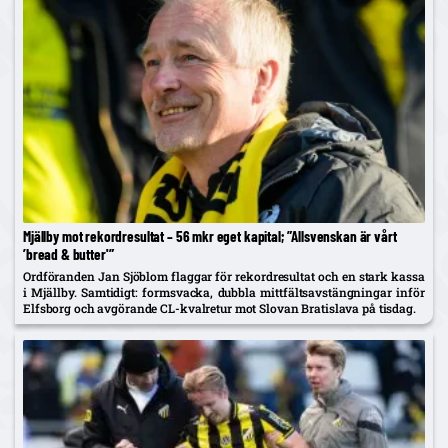
Mjällby mot rekordresultat – 56 mkr eget kapital; ”Allsvenskan är vårt
’bread & butter'”
Ordföranden Jan Sjöblom flaggar för rekordresultat och en stark kassa
i Mjällby. Samtidigt: formsvacka, dubbla mittfältsavstängningar inför
Elfsborg och avgörande CL-kvalretur mot Slovan Bratislava på tisdag.