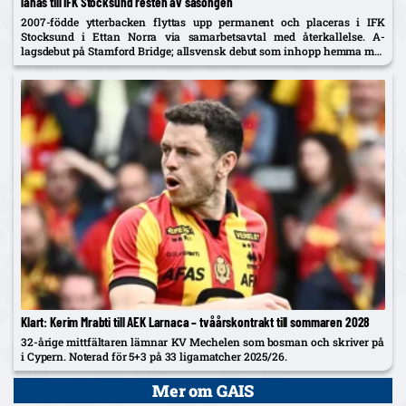
lånas till IFK Stocksund resten av säsongen
2007-födde ytterbacken flyttas upp permanent och placeras i IFK
Stocksund i Ettan Norra via samarbetsavtal med återkallelse. A-
lagsdebut på Stamford Bridge; allsvensk debut som inhopp hemma mot
Brommapojkarna i år.
Klart: Kerim Mrabti till AEK Larnaca – tvåårskontrakt till sommaren 2028
32-årige mittfältaren lämnar KV Mechelen som bosman och skriver på
i Cypern. Noterad för 5+3 på 33 ligamatcher 2025/26.
Mer om GAIS