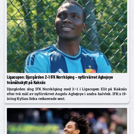
Ligacupen: Djurgården 2–1 IFK Norrköping – nyförvärvet Agbejoye
tvåmålsskytt på Kaknäs
Djurgården slog IFK Norrköping med 2–1 i Ligacupen Elit på Kaknäs
efter två mål av nyförvärvet Angelo Agbejoye i andra halvlek. IFK:s 19-
åring Kylian Seka reducerade sent.