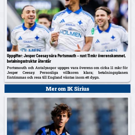
Uppgifter: Jesper Ceesay nära Portsmouth – runt 11 mkr överenskommet,
betalningsstruktur återstår
Portsmouth och Antalyaspor uppges vara överens om cirka 11 mkr för
Jesper Ceesay. Personliga villkoren klara; betalningsplanen
fintrimmas och resa till England väntas inom ett dygn.
Mer om IK Sirius