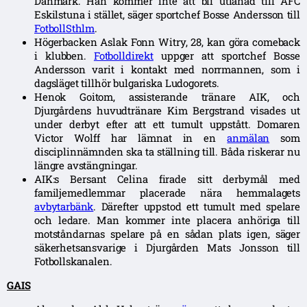
Danmark. Han kommer inte att bli utlånad till AFC
Eskilstuna i stället, säger sportchef Bosse Andersson till
FotbollSthlm
.
Högerbacken Aslak Fonn Witry, 28, kan göra comeback
i klubben.
Fotbolldirekt
uppger att sportchef Bosse
Andersson varit i kontakt med norrmannen, som i
dagsläget tillhör bulgariska Ludogorets.
Henok Goitom, assisterande tränare AIK, och
Djurgårdens huvudtränare Kim Bergstrand visades ut
under derbyt efter att ett tumult uppstått. Domaren
Victor Wolff har lämnat in en
anmälan
som
disciplinnämnden ska ta ställning till. Båda riskerar nu
längre avstängningar.
AIK:s Bersant Celina firade sitt derbymål med
familjemedlemmar placerade nära hemmalagets
avbytarbänk
. Därefter uppstod ett tumult med spelare
och ledare. Man kommer inte placera anhöriga till
motståndarnas spelare på en sådan plats igen, säger
säkerhetsansvarige i Djurgården Mats Jonsson till
Fotbollskanalen.
GAIS