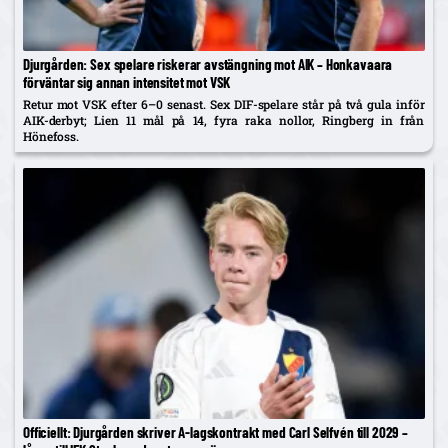
Djurgården: Sex spelare riskerar avstängning mot AIK – Honkavaara
förväntar sig annan intensitet mot VSK
Retur mot VSK efter 6–0 senast. Sex DIF-spelare står på två gula inför
AIK-derbyt; Lien 11 mål på 14, fyra raka nollor, Ringberg in från
Hönefoss.
Officiellt: Djurgården skriver A-lagskontrakt med Carl Selfvén till 2029 –