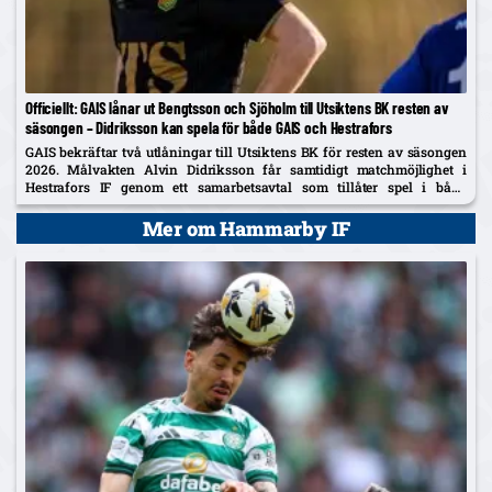
Officiellt: GAIS lånar ut Bengtsson och Sjöholm till Utsiktens BK resten av
säsongen – Didriksson kan spela för både GAIS och Hestrafors
GAIS bekräftar två utlåningar till Utsiktens BK för resten av säsongen
2026. Målvakten Alvin Didriksson får samtidigt matchmöjlighet i
Hestrafors IF genom ett samarbetsavtal som tillåter spel i båda
klubbarna.
Mer om Hammarby IF