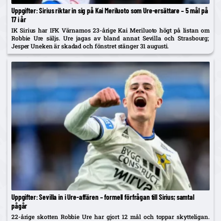
Uppgifter: Sirius riktar in sig på Kai Meriluoto som Ure-ersättare – 5 mål på
17 i år
IK Sirius har IFK Värnamos 23-årige Kai Meriluoto högt på listan om
Robbie Ure säljs. Ure jagas av bland annat Sevilla och Strasbourg;
Jesper Uneken är skadad och fönstret stänger 31 augusti.
Uppgifter: Sevilla in i Ure-affären – formell förfrågan till Sirius; samtal
pågår
22-årige skotten Robbie Ure har gjort 12 mål och toppar skytteligan.