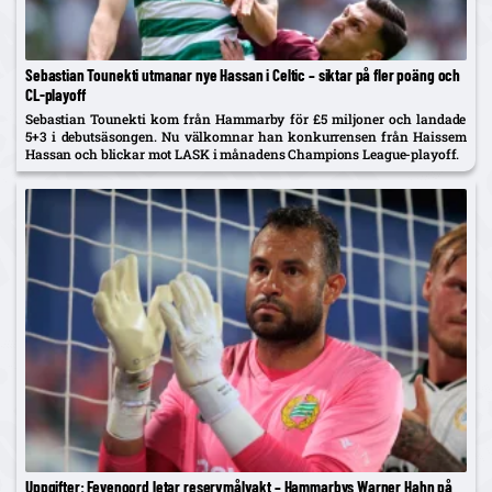
Sebastian Tounekti utmanar nye Hassan i Celtic – siktar på fler poäng och
CL-playoff
Sebastian Tounekti kom från Hammarby för £5 miljoner och landade
5+3 i debutsäsongen. Nu välkomnar han konkurrensen från Haissem
Hassan och blickar mot LASK i månadens Champions League-playoff.
Uppgifter: Feyenoord letar reservmålvakt – Hammarbys Warner Hahn på