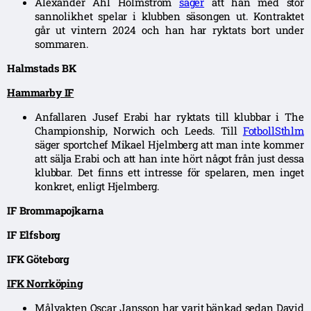
Alexander Ahl Holmström
säger
att han med stor
sannolikhet spelar i klubben säsongen ut. Kontraktet
går ut vintern 2024 och han har ryktats bort under
sommaren.
Halmstads BK
Hammarby IF
Anfallaren Jusef Erabi har ryktats till klubbar i The
Championship, Norwich och Leeds. Till
FotbollSthlm
säger sportchef Mikael Hjelmberg att man inte kommer
att sälja Erabi och att han inte hört något från just dessa
klubbar. Det finns ett intresse för spelaren, men inget
konkret, enligt Hjelmberg.
IF Brommapojkarna
IF Elfsborg
IFK Göteborg
IFK Norrköping
Målvakten Oscar Jansson har varit bänkad sedan David