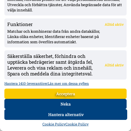
Utveckla och förbättra tjänster, Använda begränsade data för att
välja innehåll.
Funktioner
Alltid aktiv
Matchar och kombinerar data från andra datakällor,
Länka olika enheter, Identifierar enheter baserat på
Elfsborgs 19-årige Ossian Nordvall debuterade borta mot Mjällby – inhopp i
information som överförs automatiskt.
84:e minuten
Nordvall fick sina första allsvenska minuter för Elfsborg mot Mjällby
Säkerställa säkerhet, förhindra och
inför en stark bortaklack. 19-åringen beskriver debuten som
upptäcka bedrägerier samt åtgärda fel,
”fantastisk” och siktar på fler minuter under hösten.
Alltid aktiv
Leverera och visa reklam och innehåll,
Spara och meddela dina integritetsval.
Hantera 1410-leverantörer
Läs mer om dessa syften
Acceptera
Neka
Hantera alternativ
HEM
DATA
FORUM
DELA
Cookie Policy
Cookie Policy