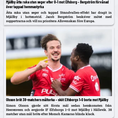
Mjällby åtta raka utan seger efter 0–1 mot Elfsborg – Bergström förvånad
över tappad hemmastyrka
Åtta raka utan seger och tappad Strandvallen-effekt har dragit in
Mjällby i bottenstrid. Jacob Bergström beskriver mötet med
supportrarna och vill nu prioritera Allsvenskan före Europa.
Olsson bröt 38-matchers måltorka – sköt Elfsborgs 1–0 borta mot Mjällby
Simon Olsson gjorde sitt första mål sedan hemkomsten från
Heerenveen och avgjorde IF Elfsborgs 1–0 mot Mjällby i Hällevik. 38
matcher utan mål bröts efter Momoh Kamaras blinda klack.