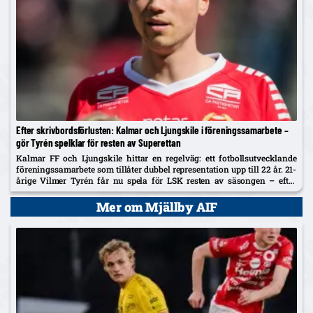
Efter skrivbordsförlusten: Kalmar och Ljungskile i föreningssamarbete –
gör Tyrén spelklar för resten av Superettan
Kalmar FF och Ljungskile hittar en regelväg: ett fotbollsutvecklande
föreningssamarbete som tillåter dubbel representation upp till 22 år. 21-
årige Vilmer Tyrén får nu spela för LSK resten av säsongen – efter
SvFF:s 3–0-beslut mot Sandviken.
Mer om Mjällby AIF