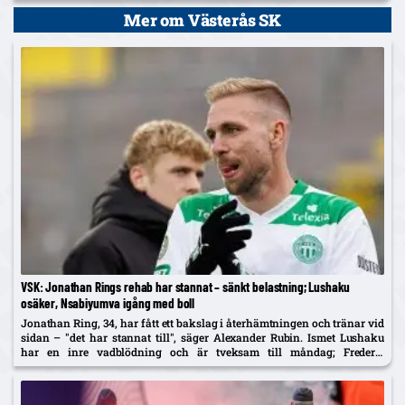
Mer om Västerås SK
VSK: Jonathan Rings rehab har stannat – sänkt belastning; Lushaku
osäker, Nsabiyumva igång med boll
Jonathan Ring, 34, har fått ett bakslag i återhämtningen och tränar vid
sidan – "det har stannat till", säger Alexander Rubin. Ismet Lushaku
har en inre vadblödning och är tveksam till måndag; Frederic
Nsabiyumva har påbörjat individuella bollpass.