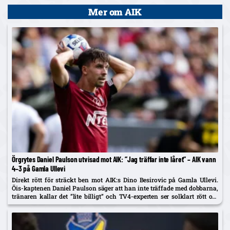
Mer om AIK
Örgrytes Daniel Paulson utvisad mot AIK: ”Jag träffar inte låret” – AIK vann
4–3 på Gamla Ullevi
Direkt rött för sträckt ben mot AIK:s Dino Besirovic på Gamla Ullevi.
Öis-kaptenen Daniel Paulson säger att han inte träffade med dobbarna,
tränaren kallar det ”lite billigt” och TV4-experten ser solklart rött om
det var träff.