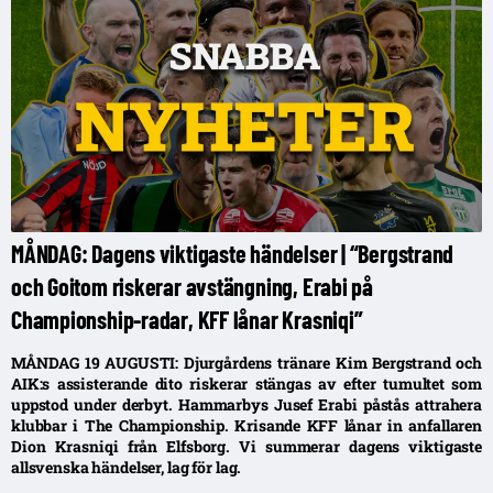
MÅNDAG: Dagens viktigaste händelser | “Bergstrand
och Goitom riskerar avstängning, Erabi på
Championship-radar, KFF lånar Krasniqi”
MÅNDAG 19 AUGUSTI: Djurgårdens tränare Kim Bergstrand och
AIK:s assisterande dito riskerar stängas av efter tumultet som
uppstod under derbyt. Hammarbys Jusef Erabi påstås attrahera
klubbar i The Championship. Krisande KFF lånar in anfallaren
Dion Krasniqi från Elfsborg. Vi summerar dagens viktigaste
allsvenska händelser, lag för lag.