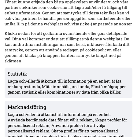
För att kunna erbjuda den bästa upplevelsen använder vi och våra
partners tekniker som cookies för att lagra och/eller få tillgång till
enhetsinformation. Genom att samtycka till dessa tekniker kan vi
och våra partners behandla personuppgifter som surfbeteende eller
unika ID:n på denna webbplats och visa (icke-) anpassade annonser.
Klicka nedan för att godkänna ovanstående eller göra detaljerade
val. Dina val kommer endast att tillämpas på denna webbplats. Du
kan ändra dina inställningar när som helst, inklusive återkalla ditt
samtycke, genom att använda reglagen på cookiepolicyn eller
Polis utreder misstänkt misshandel efter bengalbråk i VSK-klacken – film
genom att klicka på knappen hantera samtycke längst ned på
säkrad, fynd i supporterbuss
skärmen.
Bråk i Västerås SK:s bortasektion under måndagens match mot
Djurgården. Förundersökning om misshandel inledd; polis har film och
Statistik
fann bengaler, maskering och misstänkt narkotika i VSK:s
supporterbuss – klubben tar avstånd.
Lagra och/eller få åtkomst till information på en enhet, Mäta
Aktuellt
reklamprestanda, Mäta innehållsprestanda, Förstå målgrupper
genom statistik eller kombinationer av data från olika källor.
Marknadsföring
Lagra och/eller få åtkomst till information på en enhet,
Använda begränsade data för att välja reklam, Skapa profiler för
personaliserad reklam, Använda profiler för att välja
personaliserad reklam, Skapa profiler för att personaliserad
innehåll, Använda profiler för att välja personaliserad innehåll,