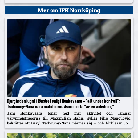
Mer om IFK Norrköping
Djurgården lugnt i fönstret enligt Honkavaara – ”allt under kontroll”;
Tschoumy-Nana nära matchform, Asoro borta ”av en anledning”
Jani Honkavaara tonar ned mer aktivitet och lämnar
värvningsfrågorna till Maximilian Hahn. Hyllar Filip Manojlovic,
bekräftar att Daryl Tschoumy-Nana närmar sig – och förklarar Joel
Asoros frånvaro med att han är borta "av en anledning".