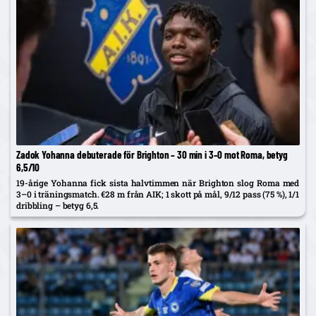
Zadok Yohanna debuterade för Brighton – 30 min i 3–0 mot Roma, betyg
6,5/10
19-årige Yohanna fick sista halvtimmen när Brighton slog Roma med
3–0 i träningsmatch. €28 m från AIK; 1 skott på mål, 9/12 pass (75 %), 1/1
dribbling – betyg 6,5.