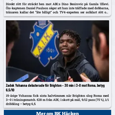
Direkt rött för sträckt ben mot AIK:s Dino Besirovic på Gamla Ullevi.
Öis-kaptenen Daniel Paulson säger att han inte träffade med dobbarna,
tränaren kallar det ”lite billigt” och TV4-experten ser solklart rött om
det var träff.
Zadok Yohanna debuterade för Brighton – 30 min i 3–0 mot Roma, betyg
6,5/10
19-årige Yohanna fick sista halvtimmen när Brighton slog Roma med
3–0 i träningsmatch. €28 m från AIK; 1 skott på mål, 9/12 pass (75 %), 1/1
dribbling – betyg 6,5.
Mer om BK Häcken