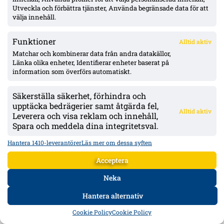
Utveckla och förbättra tjänster, Använda begränsade data för att
välja innehåll.
Funktioner
Alltid aktiv
Koskela om förlusten: förlorade andrabollar, lämnade ytor framför
Matchar och kombinerar data från andra datakällor,
backlinjen
Länka olika enheter, Identifierar enheter baserat på
information som överförs automatiskt.
Toni Koskela var kritisk efter Kalmars bortaförlust på Gamla Ullevi.
Pekar ut andrabollar, långsamma förflyttningar och onödiga
situationer som gav IFK fasta – samt en missad jättechans före
Säkerställa säkerhet, förhindra och
straffen.
upptäcka bedrägerier samt åtgärda fel,
Alltid aktiv
Leverera och visa reklam och innehåll,
Spara och meddela dina integritetsval.
Hantera 1410-leverantörer
Läs mer om dessa syften
Acceptera
Neka
Hantera alternativ
HEM
DATA
FORUM
DELA
Cookie Policy
Cookie Policy