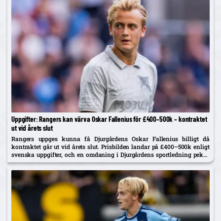
Uppgifter: Rangers kan värva Oskar Fallenius för £400–500k – kontraktet
ut vid årets slut
Rangers uppges kunna få Djurgårdens Oskar Fallenius billigt då
kontraktet går ut vid årets slut. Prisbilden landar på £400–500k enligt
svenska uppgifter, och en omdaning i Djurgårdens sportledning pekas
ut som faktor bakom en möjlig försäljning.