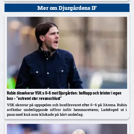
Johan Karlsson om vänsterbacken.
Mer om Djurgårdens IF
Rubin dissekerar VSK:s 0–6 mot Djurgården: bolltapp och brister i egen
box – ”extremt stor revanschlust”
VSK skruvar på uppspelen och boxförsvaret efter 0–6 på 3Arena. Rubin
avfärdar underliggande siffror inför hemmareturen; Ladefoged ut i
paus med knä som klickade på hårt underlag.