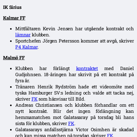
IK Sirius
Kalmar FF
Mittfältaren Kevin Jensen har utgående kontrakt och
lämnar
klubben.
Sportchefen Jörgen Petersson kommer att avgå, skriver
P4 Kalmar
.
Malmö FF
Klubben har förlängt
kontraktet
med Daniel
Gudjohnsen. 18-åringen har skrivit på ett kontrakt på
fyra år.
Tränaren Henrik Rydström hade ett videomöte med
tyska Hamburger SV:s ledning och valde att tacka nej,
skriver
FK
som hänvisar till Bild.
Andreas Christiansen och klubben förhandlar om ett
nytt kontrakt. Blir det ingen förlängning kan
hemmamatchen mot Galatasaray på torsdag bli hans
sista för klubben, skriver
FK
.
Galatasarays anfallsstjärna Victor Osimhen är skadad
och kan missa matchen på torsdag, skriver
FK
.