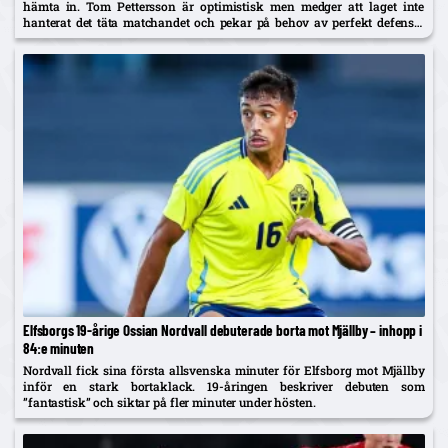
hämta in. Tom Pettersson är optimistisk men medger att laget inte
hanterat det täta matchandet och pekar på behov av perfekt defensiv
och skarpare avslut.
Elfsborgs 19-årige Ossian Nordvall debuterade borta mot Mjällby – inhopp i
84:e minuten
Nordvall fick sina första allsvenska minuter för Elfsborg mot Mjällby
inför en stark bortaklack. 19-åringen beskriver debuten som
”fantastisk” och siktar på fler minuter under hösten.