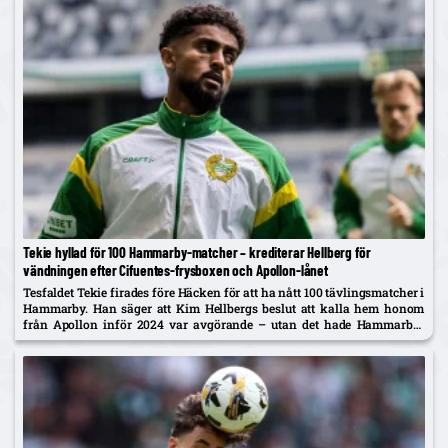
Tekie hyllad för 100 Hammarby-matcher – krediterar Hellberg för
vändningen efter Cifuentes-frysboxen och Apollon-lånet
Tesfaldet Tekie firades före Häcken för att ha nått 100 tävlingsmatcher i
Hammarby. Han säger att Kim Hellbergs beslut att kalla hem honom
från Apollon inför 2024 var avgörande – utan det hade Hammarby-
tiden blivit kortare.