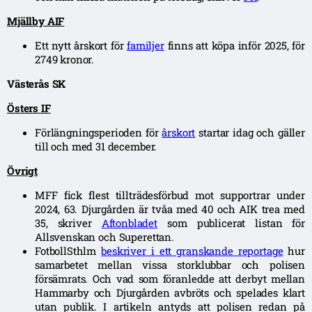
Mjällby AIF
Ett nytt årskort för
familjer
finns att köpa inför 2025, för
2749 kronor.
Västerås SK
Östers IF
Förlängningsperioden för
årskort
startar idag och gäller
till och med 31 december.
Övrigt
MFF fick flest tillträdesförbud mot supportrar under
2024, 63. Djurgården är tvåa med 40 och AIK trea med
35, skriver
Aftonbladet
som publicerat listan för
Allsvenskan och Superettan.
FotbollSthlm
beskriver i ett granskande reportage
hur
samarbetet mellan vissa storklubbar och polisen
försämrats. Och vad som föranledde att derbyt mellan
Hammarby och Djurgården avbröts och spelades klart
utan publik. I artikeln antyds att polisen redan på