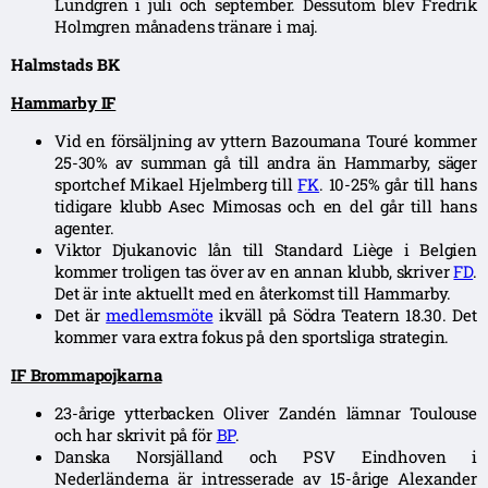
Lundgren i juli och september. Dessutom blev Fredrik
Holmgren månadens tränare i maj.
Halmstads BK
Hammarby IF
Vid en försäljning av yttern Bazoumana Touré kommer
25-30% av summan gå till andra än Hammarby, säger
sportchef Mikael Hjelmberg till
FK
. 10-25% går till hans
tidigare klubb Asec Mimosas och en del går till hans
agenter.
Viktor Djukanovic lån till Standard Liège i Belgien
kommer troligen tas över av en annan klubb, skriver
FD
.
Det är inte aktuellt med en återkomst till Hammarby.
Det är
medlemsmöte
ikväll på Södra Teatern 18.30. Det
kommer vara extra fokus på den sportsliga strategin.
IF Brommapojkarna
23-årige ytterbacken Oliver Zandén lämnar Toulouse
och har skrivit på för
BP
.
Danska Norsjälland och PSV Eindhoven i
Nederländerna är intresserade av 15-årige Alexander