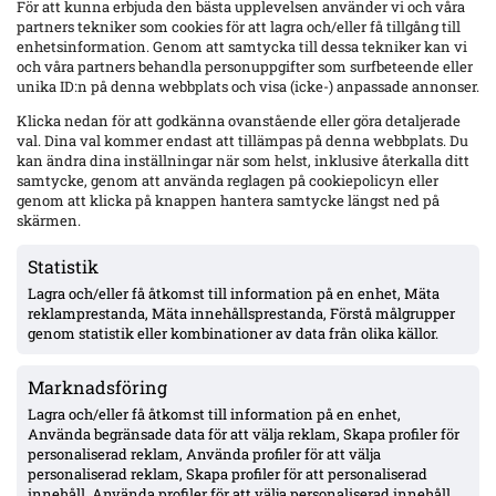
För att kunna erbjuda den bästa upplevelsen använder vi och våra
partners tekniker som cookies för att lagra och/eller få tillgång till
enhetsinformation. Genom att samtycka till dessa tekniker kan vi
och våra partners behandla personuppgifter som surfbeteende eller
unika ID:n på denna webbplats och visa (icke-) anpassade annonser.
Klicka nedan för att godkänna ovanstående eller göra detaljerade
val. Dina val kommer endast att tillämpas på denna webbplats. Du
kan ändra dina inställningar när som helst, inklusive återkalla ditt
samtycke, genom att använda reglagen på cookiepolicyn eller
IFK Göteborg 3–2 Kalmar – andra raka; Sam Larsson straffmål efter vila,
genom att klicka på knappen hantera samtycke längst ned på
Kalmar fortsatt utan bortaseger
skärmen.
Expressens analys: Blåvitts rotation bär frukt efter 7 matcher på 23
dagar – Månssons intåg och matchhjälten Alfons Borén lyfts fram.
Statistik
Kalmar hyllas för mod men bortaspelet läcker och poängen uteblir.
Lagra och/eller få åtkomst till information på en enhet, Mäta
reklamprestanda, Mäta innehållsprestanda, Förstå målgrupper
genom statistik eller kombinationer av data från olika källor.
Marknadsföring
Lagra och/eller få åtkomst till information på en enhet,
Använda begränsade data för att välja reklam, Skapa profiler för
personaliserad reklam, Använda profiler för att välja
personaliserad reklam, Skapa profiler för att personaliserad
innehåll, Använda profiler för att välja personaliserad innehåll,