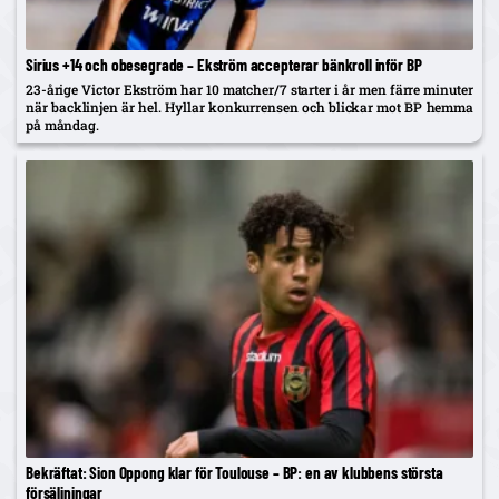
Sirius +14 och obesegrade – Ekström accepterar bänkroll inför BP
23-årige Victor Ekström har 10 matcher/7 starter i år men färre minuter
när backlinjen är hel. Hyllar konkurrensen och blickar mot BP hemma
på måndag.
Bekräftat: Sion Oppong klar för Toulouse – BP: en av klubbens största
försäljningar