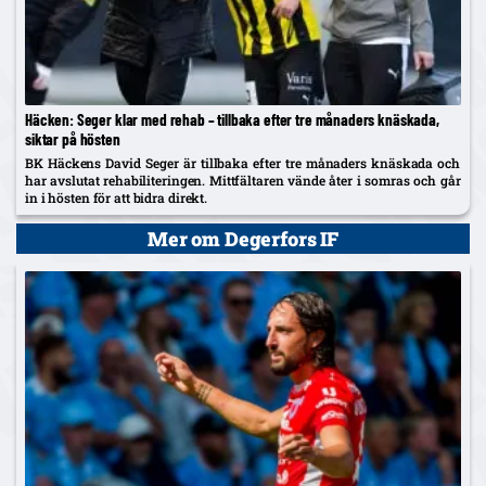
Häcken: Seger klar med rehab – tillbaka efter tre månaders knäskada,
siktar på hösten
BK Häckens David Seger är tillbaka efter tre månaders knäskada och
har avslutat rehabiliteringen. Mittfältaren vände åter i somras och går
in i hösten för att bidra direkt.
Mer om Degerfors IF