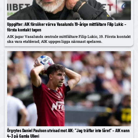
Uppgifter: AIK försöker värva Vasalunds 19-årige mittfältare Filip Lukic –
första kontakt tagen
AIK jagar Vasalunds centrale mittfältare Filip Lukic, 19. Första kontakt
ska vara etablerad; AIK uppges ligga närmast spelaren.
Örgrytes Daniel Paulson utvisad mot AIK: ”Jag träffar inte låret” – AIK vann
4–3 på Gamla Ullevi