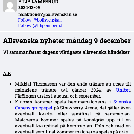
FILIP LAMPERUD
2024-12-09
redaktionen@bollsvenskan.se
Follow @bollsvenskan
Follow @filiplamperud
Allsvenska nyheter måndag 9 december
Vi sammanfattar dagens viktigaste allsvenska händelser:
AIK
Mikkjal Thomassen var den enda tränare att utses till
månadens tränare två gånger 2024, av
Unibet
.
Färöingen utsågs i augusti och september.
Klubben kommer spela hemmamatcherna i
Svenska
Cupens gruppspel
på Strawberry Arena, det gäller även
eventuell kvarts- eller semifinal på hemmaplan.
Matcherna kommer spelas på konstgräs upp till en
eventuell kvartsfinal på hemmaplan. Från och med en
eventuell semifinal kommer matcherna spelas på gräs.