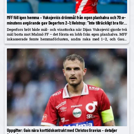
MFF föll igen hemma – Vukojevićs drömmål från egen planhalva och 70:e-
minutens avgörande gav Degerfors 2–1; Helstrup: ”Inte tillräckligt bra för
Europa just nu”
Degerfors bröt både mål- och vinsttorka när Dijan Vukojević gjorde två
mål borta mot Malmö FF – det första en lobb från egen planhalva. MFF
inkasserade femte hemmaförlusten, andra raka med 1–2, och Gaute
Helstrup tonar ner pratet om Europaplatser....
Uppgifter: Gais nära korttidskontrakt med Christos Gravius – detaljer