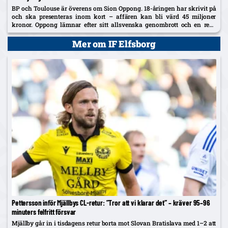
BP och Toulouse är överens om Sion Oppong. 18-åringen har skrivit på
och ska presenteras inom kort – affären kan bli värd 45 miljoner
kronor. Oppong lämnar efter sitt allsvenska genombrott och en resa
som började i BP som fyraåring.
Mer om IF Elfsborg
Pettersson inför Mjällbys CL-retur: ”Tror att vi klarar det” – kräver 95–96
minuters felfritt försvar
Mjällby går in i tisdagens retur borta mot Slovan Bratislava med 1–2 att