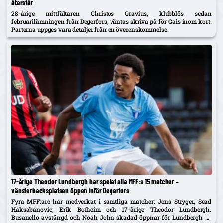
återstår
28-årige mittfältaren Christos Gravius, klubblös sedan
februarilämningen från Degerfors, väntas skriva på för Gais inom kort.
Parterna uppges vara detaljer från en överenskommelse.
17-årige Theodor Lundbergh har spelat alla MFF:s 15 matcher –
vänsterbacksplatsen öppen inför Degerfors
Fyra MFF:are har medverkat i samtliga matcher: Jens Stryger, Sead
Haksabanovic, Erik Botheim och 17-årige Theodor Lundbergh.
Busanello avstängd och Noah John skadad öppnar för Lundbergh vs