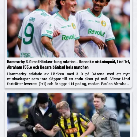
Hammarby 3–0 mot Häcken: tung rotation – Renecke nickningmål, Lind 1+1,
Abraham i 55:e och Besara bänkad hela matchen
Hammarby städade av Häcken med 3–0 på 3Arena med ett nytt
mittbackspar som inte släppte till ett enda skott på mål. Victor Lind
fortsätter leverera (1+1) och är uppe i 14 poäng, medan Paulos Abraham
– målskytt igen – var...