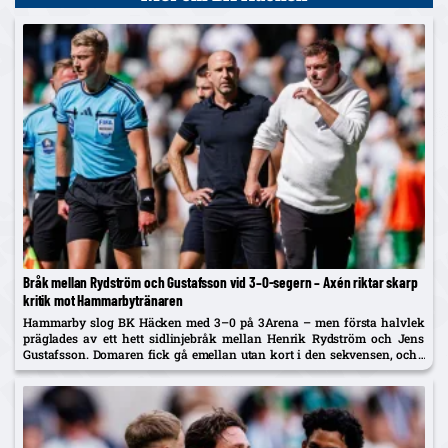
Bråk mellan Rydström och Gustafsson vid 3–0-segern – Axén riktar skarp
kritik mot Hammarbytränaren
Hammarby slog BK Häcken med 3–0 på 3Arena – men första halvlek
präglades av ett hett sidlinjebråk mellan Henrik Rydström och Jens
Gustafsson. Domaren fick gå emellan utan kort i den sekvensen, och i
TV4:s sändning sågades Rydström av Alexander...