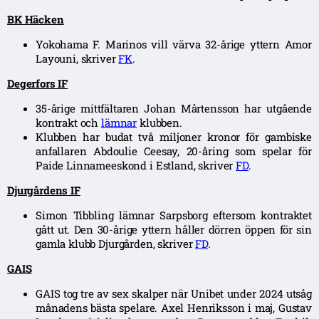
BK Häcken
Yokohama F. Marinos vill värva 32-årige yttern Amor
Layouni, skriver
FK
.
Degerfors IF
35-årige mittfältaren Johan Mårtensson har utgående
kontrakt och
lämnar
klubben.
Klubben har budat två miljoner kronor för gambiske
anfallaren Abdoulie Ceesay, 20-åring som spelar för
Paide Linnameeskond i Estland, skriver
FD
.
Djurgårdens IF
Simon Tibbling lämnar Sarpsborg eftersom kontraktet
gått ut. Den 30-årige yttern håller dörren öppen för sin
gamla klubb Djurgården, skriver
FD
.
GAIS
GAIS tog tre av sex skalper när Unibet under 2024 utsåg
månadens bästa spelare. Axel Henriksson i maj, Gustav