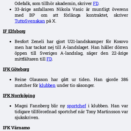
Odefalk, som tillhör akademin, skriver
FD
.
33-årige anfallaren Nikola Vasic är muntligt överens
med BP om att förlänga kontraktet, skriver
TuttoSvenskan
på X.
IF Elfsborg
Besfort Zeneli har gjort U21-landskamper för Kosovo
men har tackat nej till A-landslaget. Han håller dörren
öppen till Sveriges A-landslag, säger den 22-årige
mittfältaren till
FD
.
IFK Göteborg
Reine Olausson har gått ur tiden. Han gjorde 386
matcher för
klubben
under tio säsonger.
IFK Norrköping
Magni Fannberg blir ny
sportchef
i klubben. Han var
tidigare tillförordnad sportchef när Tony Martinsson var
sjukskriven.
IFK Värnamo