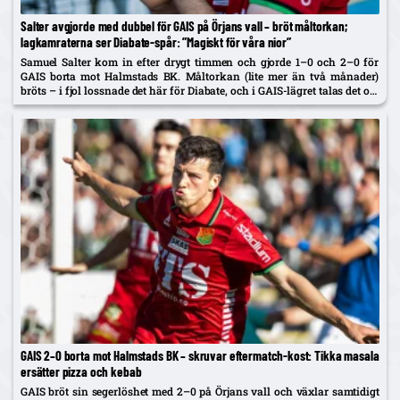
Salter avgjorde med dubbel för GAIS på Örjans vall – bröt måltorkan;
lagkamraterna ser Diabate-spår: ”Magiskt för våra nior”
Samuel Salter kom in efter drygt timmen och gjorde 1–0 och 2–0 för
GAIS borta mot Halmstads BK. Måltorkan (lite mer än två månader)
bröts – i fjol lossnade det här för Diabate, och i GAIS-lägret talas det om
en...
GAIS 2–0 borta mot Halmstads BK – skruvar eftermatch-kost: Tikka masala
ersätter pizza och kebab
GAIS bröt sin segerlöshet med 2–0 på Örjans vall och växlar samtidigt