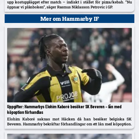
upp kostupplägget efter match – indiskt i stället för pizza/kebab. ”Nu
öppnar vi plånboken”, säger Rasmus Niklasson Petrovic i GP.
Mer om Hammarby IF
Uppgifter: Hammarbys Elohim Kaboré besöker SK Beveren – lån med
köpoption förhandlas
Elohim Kaboré saknas mot Häcken då han besöker belgiska SK
Beveren. Hammarby bekräftar förhandlingar om ett lån med köpoption.