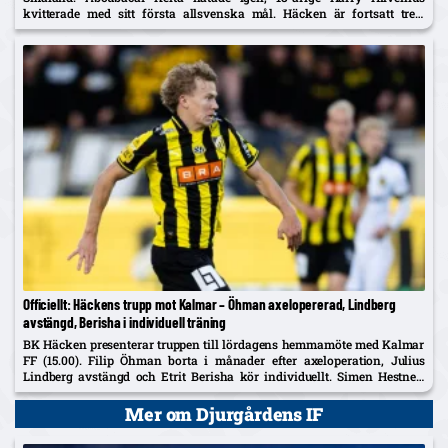
kvitterade med sitt första allsvenska mål. Häcken är fortsatt trea,
Kalmar kliver upp på tionde plats.
Officiellt: Häckens trupp mot Kalmar – Öhman axelopererad, Lindberg
avstängd, Berisha i individuell träning
BK Häcken presenterar truppen till lördagens hemmamöte med Kalmar
FF (15.00). Filip Öhman borta i månader efter axeloperation, Julius
Lindberg avstängd och Etrit Berisha kör individuellt. Simen Hestnes,
30, hyllas efter hemmadebuten mot AIK.
Mer om Djurgårdens IF