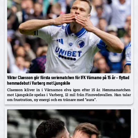
Viktor Claesson gör första seriematchen för IFK Värnamo på 15 år – flyttad
hemmadebut i Varberg mot Ljungskile
Claesson kliver in i Värnamos elva igen efter 15 år. Hemmamatchen
mot Ljungskile spelas i Varberg, 12 mil från Finnvedsvallen. Han talar
om frustration, ny energi och en tränare med “aura”.