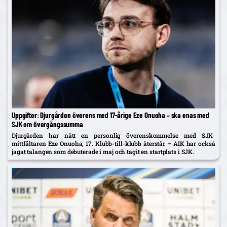
Uppgifter: Djurgården överens med 17-årige Eze Onuoha – ska enas med
SJK om övergångssumma
Djurgården har nått en personlig överenskommelse med SJK-
mittfältaren Eze Onuoha, 17. Klubb-till-klubb återstår – AIK har också
jagat talangen som debuterade i maj och tagit en startplats i SJK.