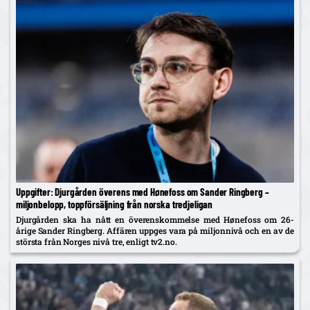
Uppgifter: Djurgården överens med Hønefoss om Sander Ringberg –
miljonbelopp, toppförsäljning från norska tredjeligan
Djurgården ska ha nått en överenskommelse med Hønefoss om 26-
årige Sander Ringberg. Affären uppges vara på miljonnivå och en av de
största från Norges nivå tre, enligt tv2.no.