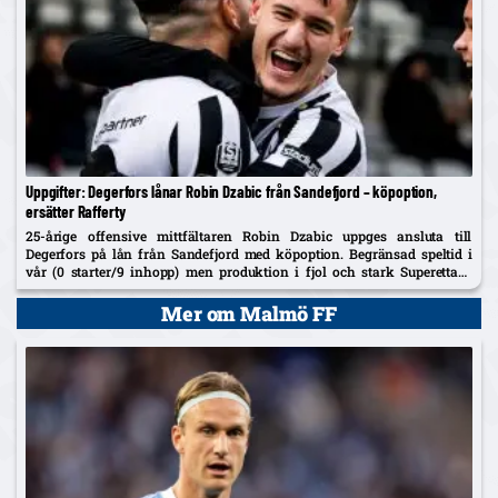
Uppgifter: Degerfors lånar Robin Dzabic från Sandefjord – köpoption,
ersätter Rafferty
25-årige offensive mittfältaren Robin Dzabic uppges ansluta till
Degerfors på lån från Sandefjord med köpoption. Begränsad speltid i
vår (0 starter/9 inhopp) men produktion i fjol och stark Superettan-
historik i Landskrona.
Mer om Malmö FF