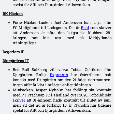
spelat för AIK och Djurgården i Allsvenskan.
BK Häcken
Förre Häcken-backen Joel Andersson kan säljas från
FC Midtjylland till Ludogorets. Det är
Bold
som skriver
att Andersson är nära den bulgariska klubben. 28-
åringen har inte rest med på Midtjyllands
träningsläger.
Degerfors IF
Djurgårdens IF
Red Bull Salzburg vill värva Tobias Gulliksen från
Djurgården. Enligt
Expressen
har österrikarna haft
kontakt med Djurgården om den 21-årige norrmannen.
Ingen affär är klar i nuläget, enligt tidningen.
Mittbacken Jesper Nyholm har förlängt sitt kontrakt
med PT Prachuap FC i Thailand över 2026. Fotbolldirekt
skriver
att 31-åringen hade kontrakt till slutet av juni,
men att det nu är förlängt 1,5 år. Nyholm har tidigare
spelat för AIK och Djurgården i Allsvenskan.