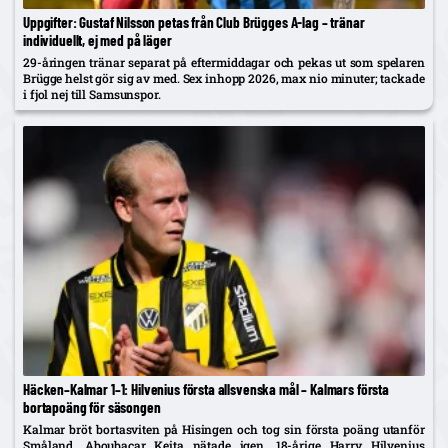
Uppgifter: Gustaf Nilsson petas från Club Brügges A-lag – tränar
individuellt, ej med på läger
29-åringen tränar separat på eftermiddagar och pekas ut som spelaren
Brügge helst gör sig av med. Sex inhopp 2026, max nio minuter; tackade
i fjol nej till Samsunspor.
Häcken–Kalmar 1–1: Hilvenius första allsvenska mål – Kalmars första
bortapoäng för säsongen
Kalmar bröt bortasviten på Hisingen och tog sin första poäng utanför
Småland. Aboubacar Keita nätade igen, 18-årige Harry Hilvenius