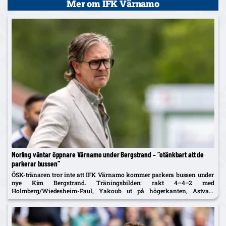
Mer om IFK Värnamo
Norling väntar öppnare Värnamo under Bergstrand – ”otänkbart att de
parkerar bussen”
ÖSK-tränaren tror inte att IFK Värnamo kommer parkera bussen under
nye Kim Bergstrand. Träningsbilden: rakt 4–4–2 med
Holmberg/Wiedesheim-Paul, Yakoub ut på högerkanten, Astvald
ersätter avstängde Stenberg – McCue med i matchtruppen.