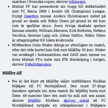
matcher i Svenska cupen, skriver
tidningen
.
Malmö FF har presenterat sin trupp till dubbelmötet
mot FC Iberia 1999 i kvalet till Champions League.
Enligt
Gasetten
missar Anders Christiansen mötet på
grund av skada och Robin Olsen på grund av att han
inte är spelklar ännu. Även övriga skadade spelare
lämnas utanför, William Åkesson, Erik Botheim, Stefano
Vecchia, Gentian Lajqi och Johan Dahlin. Robin Olsen
är uttagningsbar till nästa kvalrunda.
Mittbacken Colin Rösler stängs av ytterligare en match,
efter det röda kortet han fick mot Mjällby 30 juni. Rösler
var avstängd i bortamatchen mot GAIS men missar nu
även Malmö FF:s möte mot IFK Norrköping i helgen,
skriver
Fotbollskanalen
.
Mjällby AIF
Nu är det klart att Mjällby säljer mittfältaren Nicklas
Röjkjaer till FC Nordsjälland. Den snart 27-årige
dansken spelade sin sista match för Mjällby borta mot
Öster. 49 matcher blev det, med tio mål och sex assist,
skriver
Mjällby
. Klubben
skriver också
att FC
Nordsjälland nyttjade en utköpsklausul i Röjkjaers