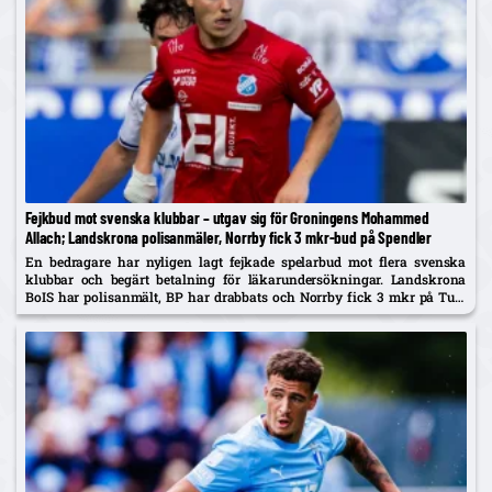
Fejkbud mot svenska klubbar – utgav sig för Groningens Mohammed
Allach; Landskrona polisanmäler, Norrby fick 3 mkr-bud på Spendler
En bedragare har nyligen lagt fejkade spelarbud mot flera svenska
klubbar och begärt betalning för läkarundersökningar. Landskrona
BoIS har polisanmält, BP har drabbats och Norrby fick 3 mkr på Ture
Spendler innan bluffen avslöjades.