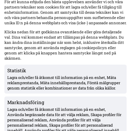
För att kunna erbjuda den bästa upplevelsen använder vi och våra
partners tekniker som cookies för att lagra och/eller få tillgång till
MFF säljer Colin Rösler till AGF Århus: tre år uppges – saknades mot BP när
enhetsinformation. Genom att samtycka till dessa tekniker kan vi
Helstrup bekräftade flytt
och våra partners behandla personuppgifter som surfbeteende eller
unika ID:n på denna webbplats och visa (icke-) anpassade annonser.
Malmö FF bekräftar att Colin Rösler lämnar för AGF Århus. Expressen
uppger treårskontrakt och läkarundersökning under söndagen.
Klicka nedan för att godkänna ovanstående eller göra detaljerade
Samtidigt bekräftar Sead Haksabanovic utländskt intresse – inget
val. Dina val kommer endast att tillämpas på denna webbplats. Du
konkret ännu.
kan ändra dina inställningar när som helst, inklusive återkalla ditt
samtycke, genom att använda reglagen på cookiepolicyn eller
genom att klicka på knappen hantera samtycke längst ned på
skärmen.
Statistik
Lagra och/eller få åtkomst till information på en enhet, Mäta
reklamprestanda, Mäta innehållsprestanda, Förstå målgrupper
genom statistik eller kombinationer av data från olika källor.
Marknadsföring
Lagra och/eller få åtkomst till information på en enhet,
MFF lutar mot Djurić från start mot BP – Malte Frejd Pålsson avstängd;
Använda begränsade data för att välja reklam, Skapa profiler för
Skogmar väntas spela, Kamanzi en vecka bort
personaliserad reklam, Använda profiler för att välja
personaliserad reklam, Skapa profiler för att personaliserad
Gaute Helstrup ser Andrej Djurić som förstaval i mittlåset inför BP borta
innehåll, Använda profiler för att välja personaliserad innehåll,
på söndag. Bleon Kurtulus och Colin Rösler konkurrerar om platsen