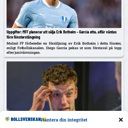
Uppgifter: MFF planerar att sälja Erik Botheim – Garcia etta, affär väntas
före fönsterstängning
Malmö FF förbereder en försäljning av Erik Botheim i detta fönster,
enligt Fotbollskanalen. Diego Garcia pekas ut som förstaval på topp
efter junivärvningen.
Hantera din integritet