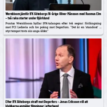
Wernbloom jämför IFK Göteborgs 16-årige Oliver Månsson med Rasmus Elm
– två raka starter under Björklund
Pontus Wernbloom hyllar IFK-talangen efter två segrar: förlängning
mot FCI Ledavia och tre poäng mot Degerfors. "Det är en 'standout' ...
styr tempot trots sin unga ålder."
Efter IFK Göteborgs straff mot Degerfors – Jonas Eriksson vill att
klubbarna anmäler filmningar i efterhand