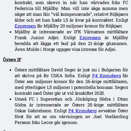
kontrakt, som skrevs in när han värvades från FC
Federicia till Mjällby. Man vill inte säga summa men
säger att man blir ”väl kompenserade”, relativt Röjkjaers
ålder och att han hade 1,5 år kvar på kontraktet. Enligt
Expressen
får Mjällby 20 miljoner kronor för Röjkjaer.
Mjällby är intresserade av IFK Värnamos mittfältare
Frank Junior Adjei. Enligt
Expressen
är Mjällby
beredda att lägga ett bud på den 21-årige ghananen.
Även Molde i Norge uppges visa intresse för Adjei.
Östers IF
Östers mittfältare David Seger är just nu i Bulgarien för
att skriva på för CSKA Sofia. Enligt
P4 Kronoberg
får
Öster sex miljoner kronor för den 26-årige mittfältaren,
med ytterligare 1,5 miljoner i potentiella bonusar. Segers
kontrakt med Öster går ut vid årsskiftet 2025.
Umeå FC i Superettan och Jönköping Södra i Ettan
Södra är intresserade av Östers 25-årige mittfältare
Oskar Gabrielsson. Enligt
P4 Kronoberg
avvaktar Öster
först för att se om värvningen av Joel Voelkerling
Persson från Lecce går igenom.