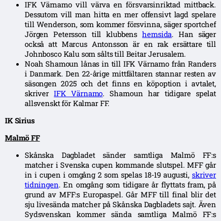
IFK Värnamo vill värva en försvarsinriktad mittback.
Dessutom vill man hitta en mer offensivt lagd spelare
till Wenderson, som kommer försvinna, säger sportchef
Jörgen Petersson till klubbens
hemsida
. Han säger
också att Marcus Antonsson är en rak ersättare till
Johnbosco Kalu som sålts till Beitar Jerusalem.
Noah Shamoun lånas in till IFK Värnamo från Randers
i Danmark. Den 22-årige mittfältaren stannar resten av
säsongen 2025 och det finns en köpoption i avtalet,
skriver
IFK Värnamo
. Shamoun har tidigare spelat
allsvenskt för Kalmar FF.
IK Sirius
Malmö FF
Skånska Dagbladet sänder samtliga Malmö FF:s
matcher i Svenska cupen kommande slutspel. MFF går
in i cupen i omgång 2 som spelas 18-19 augusti,
skriver
tidningen
. En omgång som tidigare år flyttats fram, på
grund av MFF:s Europaspel. Går MFF till final blir det
sju livesända matcher på Skånska Dagbladets sajt. Även
Sydsvenskan kommer sända samtliga Malmö FF:s