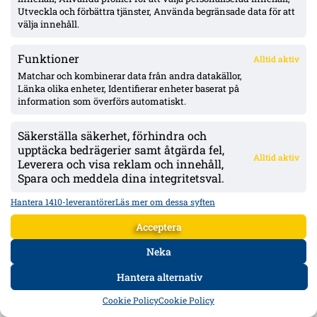
bredvid – flera skadebesked i truppen.
Utveckla och förbättra tjänster, Använda begränsade data för att
välja innehåll.
Mer om Mjällby AIF
Funktioner
Alltid aktiv
Matchar och kombinerar data från andra datakällor,
Länka olika enheter, Identifierar enheter baserat på
information som överförs automatiskt.
Säkerställa säkerhet, förhindra och
upptäcka bedrägerier samt åtgärda fel,
Alltid aktiv
Leverera och visa reklam och innehåll,
Spara och meddela dina integritetsval.
Hantera 1410-leverantörer
Läs mer om dessa syften
Acceptera
Neka
Yaya Touré hyllar Strandvallen och Mjällby – retur i Bratislava nästa vecka
Slovan Bratislavas tränare lyfter Strandvallen som en ”riktig
Hantera alternativ
fotbollsarena” och berömmer Mjällbys fysik och kompetens efter CL-
kvalmötet. Returen spelas nästa vecka på Tehelné pole (22 500).
HEM
DATA
FORUM
DELA
Cookie Policy
Cookie Policy