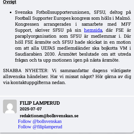
Övrigt
Svenska Fotbollssupporterunionen, SFSU, deltog på
Football Supporter Europes kongress som hölls i Malmö.
Kongressen arrangerades i samarbete med MFF
Support, skriver SFSU på sin
hemsida
, där FSE är
paraplyorganisation som SFSU är medlemmar i. Där
höll FSE årsmöte och SFSU hade skickat in en motion
om att alla UEFAS medlemsländer ska bojkotta VM i
Saudiarabien 2030. Årsmötet beslutade om att utreda
frågan och ta upp motionen igen på nästa årsmöte.
SNABBA NYHETER: Vi sammanfattar dagens viktigaste
allsvenska händelser. Har vi missat något? Hör gärna av dig
via kontaktuppgifterna nedan.
FILIP LAMPERUD
2025-07-07
redaktionen@bollsvenskan.se
Follow @bollsvenskan
Follow @filiplamperud