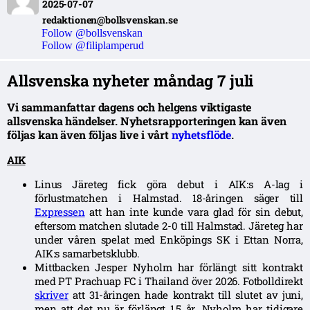
2025-07-07
redaktionen@bollsvenskan.se
Follow @bollsvenskan
Follow @filiplamperud
Allsvenska nyheter måndag 7 juli
Vi sammanfattar dagens och helgens viktigaste
allsvenska händelser. Nyhetsrapporteringen kan även
följas kan även följas live i vårt
nyhetsflöde
.
AIK
Linus Järeteg fick göra debut i AIK:s A-lag i
förlustmatchen i Halmstad. 18-åringen säger till
Expressen
att han inte kunde vara glad för sin debut,
eftersom matchen slutade 2-0 till Halmstad. Järeteg har
under våren spelat med Enköpings SK i Ettan Norra,
AIK:s samarbetsklubb.
Mittbacken Jesper Nyholm har förlängt sitt kontrakt
med PT Prachuap FC i Thailand över 2026. Fotbolldirekt
skriver
att 31-åringen hade kontrakt till slutet av juni,
men att det nu är förlängt 1,5 år. Nyholm har tidigare