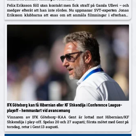
Felix Eriksson föll utan kontakt men fick straff på Gamla Ullevi – och
medgav efteråt att han inte rördes. Nu uppmanar SVT-experten Jonas
Eriksson klubbarna att enas om att anmäla filmningar i efterhand:
"Ingen vill se fusket."
IFK Göteborg kan få Hibernian eller KF Shkendija i Conference League-
playoff – hemmastart vid avancemang
Vinnaren av IFK Göteborg–KAA Gent är lottad mot Hibernian/KF
Shkendija i play-off. Spelas 20 och 27 augusti; första mötet med Gent på
torsdag, retur i Gent 13 augusti.