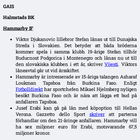
GAIS
Halmstads BK
Hammarby IF
Viktor Djukanovic lillebror Stefan lånas ut till Dunajska
Streda i Slovakien. Det betyder att båda bröderna
kommer spela i samma klubb. 19-årige Stefan tillhör
Buducnost Podgorica i Montenegro och lånas nu ut till
den slovakiska klubben i ett år, skriver
Vijesti
. Viktors
låneavtal går ut vid årsskiftet.
Hammarby är intresserade av 15-åriga talangen Asharaf
Loukman Tapsboa från Burkina Faso. Enligt
Fotbolldirekt
har sportchefen Mikael Hjelmberg nyligen
besökt Burkina Faso och är nära att lägga ett bud på
anfallaren Tapsboa.
Jusef Erabi kan gå på lån med köpoption till Hellas
Verona. Gazzetto dello Sport
skriver
att parterna
förhandlar om den 21-åringe anfallaren. Hammarby vill
ha sex miljoner euro för Erabi, motsvarande 67,5
miljoner kronor.