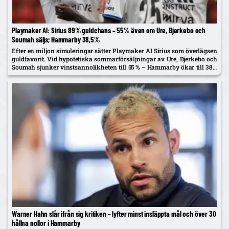
Playmaker AI: Sirius 89% guldchans – 55% även om Ure, Bjerkebo och
Soumah säljs; Hammarby 38,5%
Efter en miljon simuleringar sätter Playmaker AI Sirius som överlägsen
guldfavorit. Vid hypotetiska sommarförsäljningar av Ure, Bjerkebo och
Soumah sjunker vinstsannolikheten till 55 % – Hammarby ökar till 38,5
%.
Warner Hahn slår ifrån sig kritiken – lyfter minst insläppta mål och över 30
hållna nollor i Hammarby