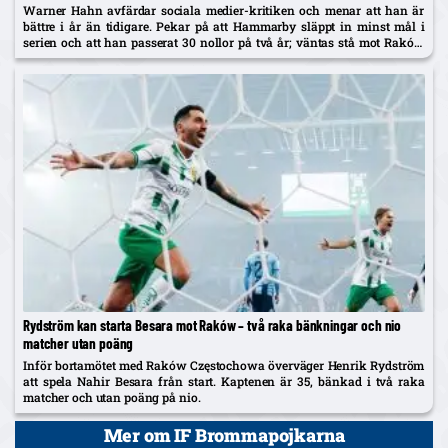
Warner Hahn avfärdar sociala medier-kritiken och menar att han är
bättre i år än tidigare. Pekar på att Hammarby släppt in minst mål i
serien och att han passerat 30 nollor på två år; väntas stå mot Raków
på torsdag.
Rydström kan starta Besara mot Raków – två raka bänkningar och nio
matcher utan poäng
Inför bortamötet med Raków Częstochowa överväger Henrik Rydström
att spela Nahir Besara från start. Kaptenen är 35, bänkad i två raka
matcher och utan poäng på nio.
Mer om IF Brommapojkarna