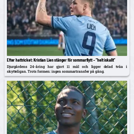
Efter hattricket: Kristian Lien stänger för sommarflytt – ”helt iskallt”
Djurgårdens 24-åring har gjort 11 mål och ligger delad tvåa i
skytteligan. Trots formen: ingen sommartransfer på gång.