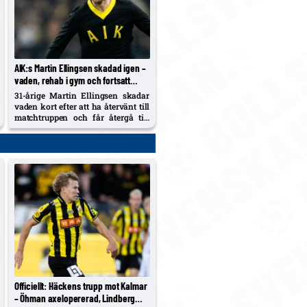
AIK:s Martin Ellingsen skadad igen –
vaden, rehab i gym och fortsatt
väntan på allsvensk debut
31-årige Martin Ellingsen skadar
vaden kort efter att ha återvänt till
matchtruppen och får återgå till
gym-rehab. Han har ännu inte
spelat för AIK sedan cupskadan
mot Kalmar FF, och klubben dras
med en lång skadelista som nu
också utreds...
Officiellt: Häckens trupp mot Kalmar
– Öhman axelopererad, Lindberg