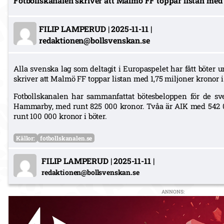
Fotbollskanalen skriver att Malmö FF toppar listan med 1
FILIP LAMPERUD
|
2025-11-11
|
redaktionen@bollsvenskan.se
Alla svenska lag som deltagit i Europaspelet har fått böter 
skriver att Malmö FF toppar listan med 1,75 miljoner kronor i 
Fotbollskanalen har sammanfattat bötesbeloppen för de sv
Hammarby, med runt 825 000 kronor. Tvåa är AIK med 542
runt 100 000 kronor i böter.
Källor:
fotbollskanalen.se
FILIP LAMPERUD
|
2025-11-11
|
redaktionen@bollsvenskan.se
ANNONS: