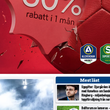
Mest läst
Uppgifter: Djurgården 
med Hønefoss om Sand
Ringberg – miljonbelopp
toppförsäljning från no
tredjeligan
Bollforum.se lanseras – 