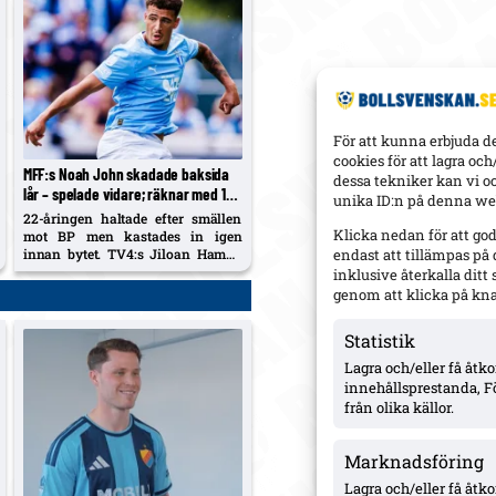
För att kunna erbjuda d
cookies för att lagra oc
MFF:s Noah John skadade baksida
dessa tekniker kan vi o
lår – spelade vidare; räknar med 1–2
unika ID:n på denna web
veckor borta
22-åringen haltade efter smällen
Klicka nedan för att go
mot BP men kastades in igen
innan bytet. TV4:s Jiloan Hamad
endast att tillämpas på
kallade beslutet ”konstigt”, medan
inklusive återkalla dit
Gaute Helstrup beskriver
genom att klicka på kn
rapporterna som försiktigt
positiva.
Statistik
Lagra och/eller få åt
innehållsprestanda, F
från olika källor.
Marknadsföring
Lagra och/eller få åtk