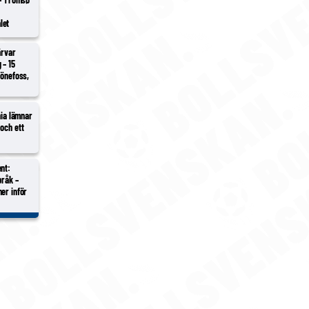
i
let
ärvar
 – 15
Hönefoss,
hia lämnar
och ett
nt:
bråk –
er inför