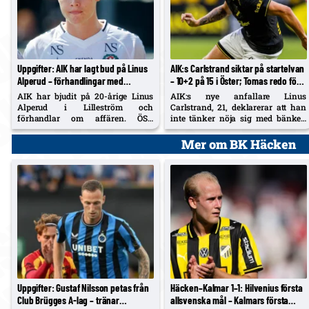
Uppgifter: AIK har lagt bud på Linus
AIK:s Carlstrand siktar på startelvan
Alperud – förhandlingar med
– 10+2 på 15 i Öster; Tomas redo för
Lilleström; ÖSK har 20 %
lördag
AIK har bjudit på 20-årige Linus
AIK:s nye anfallare Linus
vidareförsäljning
Alperud i Lilleström och
Carlstrand, 21, deklarerar att han
förhandlar om affären. ÖSK
inte tänker nöja sig med bänken
säkrade 20 % vidareförsäljning vid
efter debuten mot Örgryte.
fjolårets flytt (cirka 5–6 Mkr) och
Samtidigt säger 29-årige
Mer om BK Häcken
får del av en eventuell övergång.
mittbacken Diogo Tomas att han är
redo att spela på lördag.
Uppgifter: Gustaf Nilsson petas från
Häcken–Kalmar 1–1: Hilvenius första
Club Brügges A-lag – tränar
allsvenska mål – Kalmars första