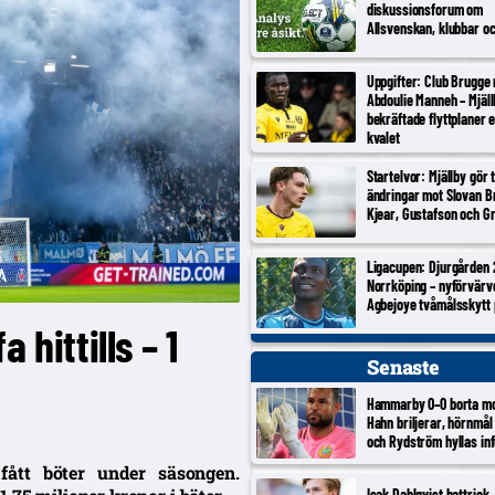
diskussionsforum om
Allsvenskan, klubbar o
Uppgifter: Club Brugge
Abdoulie Manneh – Mjäl
bekräftade flyttplaner 
kvalet
Startelvor: Mjällby gör 
ändringar mot Slovan Br
Kjear, Gustafson och Gr
Ligacupen: Djurgården 
Norrköping – nyförvärv
Agbejoye tvåmålsskytt
 hittills – 1
Senaste
Hammarby 0–0 borta m
Hahn briljerar, hörnmål
och Rydström hyllas inf
fått böter under säsongen.
Isak Dahlqvist hattrick