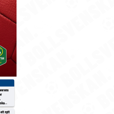
överens
er
,
rska
ett nytt