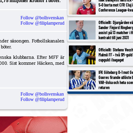
,75 miljoner kronor i böter.
5–0 borta mot CFR Cluj 
Conference League-kva
Follow @bollsvenskan
Officiellt: Djurgården v
Follow @filiplamperud
Sander Finjord Ringberg
assist på 13 matcher i 
kontrakt till juni 2031
under säsongen. Fotbollskanalen
böter.
Officiellt: Stefano Vecc
Malmö FF – två SM-guld 
enska klubbarna. Efter MFF är
cupguld i bagaget
 000. Sist kommer Häcken, med
IFK Göteborg 0–1 mot Ge
Goores firande utlöste 
VAR-ilska och heta scen
returen
Follow @bollsvenskan
Follow @filiplamperud