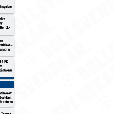
ch spelare
 nära
lby
efter CL-
tre
atislava –
anath in
2–1 IFK
et
 på Kaknäs
ot Raków:
 bortdömt
ör returen
 – Tromsø