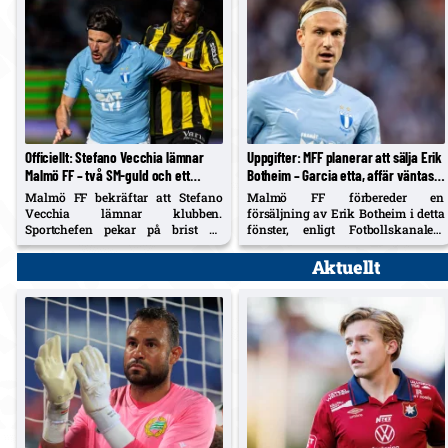
spelarna. Returen spelas...
Officiellt: Stefano Vecchia lämnar
Uppgifter: MFF planerar att sälja Erik
Malmö FF – två SM-guld och ett
Botheim – Garcia etta, affär väntas
cupguld i bagaget
före fönsterstängning
Malmö FF bekräftar att Stefano
Malmö FF förbereder en
Vecchia lämnar klubben.
försäljning av Erik Botheim i detta
Sportchefen pekar på brist på
fönster, enligt Fotbollskanalen.
speltid och föryngringsprocessen
Diego Garcia pekas ut som
som skäl. Vecchia var bärande i
förstaval på topp efter
Aktuellt
guldåret 2023 och lämnar med två
junivärvningen.
SM-titlar och ett cupguld.