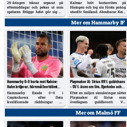
individuellt, ej med på läger
bortapoäng för säsongen
29-åringen tränar separat på
Kalmar bröt bortasviten på
eftermiddagar och pekas ut som
Hisingen och tog sin första poäng
spelaren Brügge helst gör sig av
utanför Småland. Aboubacar Keita
med. Sex inhopp 2026, max nio
nätade igen, 18-årige Harry
minuter; tackade i fjol nej till
Hilvenius kvitterade med sitt första
Mer om Hammarby IF
Samsunspor.
allsvenska mål. Häcken är fortsatt
trea, Kalmar kliver upp på tionde
plats.
Hammarby 0–0 borta mot Raków:
Playmaker AI: Sirius 89% guldchans
Hahn briljerar, hörnmål bortdömt
– 55% även om Ure, Bjerkebo och
och Rydström hyllas inför returen
Soumah säljs; Hammarby 38,5%
Hammarby fixade 0–0 i
Efter en miljon simuleringar sätter
Częstochowa efter flera
Playmaker AI Sirius som
kvalificerade räddningar av
överlägsen guldfavorit. Vid
Warner Hahn och ett bortdömt
hypotetiska sommarförsäljningar
Raków-mål på hörna. Henrik
av Ure, Bjerkebo och Soumah
Mer om Malmö FF
Rydström möblerade om med en
sjunker vinstsannolikheten till 55
defensiv 5–2–3 och Nahir Besara
% – Hammarby ökar till 38,5 %.
som falsk nia – och får beröm av