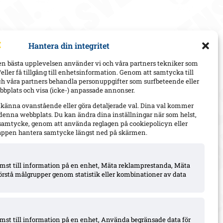
Hantera din integritet
en bästa upplevelsen använder vi och våra partners tekniker som
h/eller få tillgång till enhetsinformation. Genom att samtycka till
ch våra partners behandla personuppgifter som surfbeteende eller
bplats och visa (icke-) anpassade annonser.
dkänna ovanstående eller göra detaljerade val. Dina val kommer
 denna webbplats. Du kan ändra dina inställningar när som helst,
t samtycke, genom att använda reglagen på cookiepolicyn eller
appen hantera samtycke längst ned på skärmen.
komst till information på en enhet, Mäta reklamprestanda, Mäta
örstå målgrupper genom statistik eller kombinationer av data
omst till information på en enhet, Använda begränsade data för