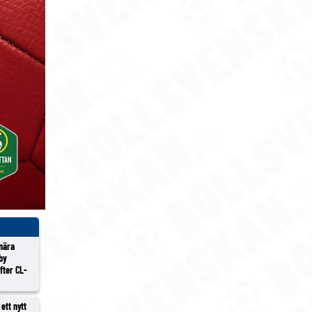
 nära
lby
efter CL-
ett nytt