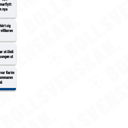
marflytt:
en nya
hört sig
 villkoren
nar ut Abdi
äsongen ut
ärvar Karim
 sommaren
mö