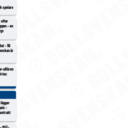
ch spelare
e efter
ppen – en
rgs
r
tat – 56
venskan är
Ure-affären
irius;
 lägger
até –
kontrakt
 – MFF-