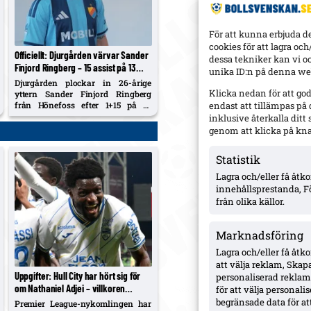
För att kunna erbjuda d
cookies för att lagra oc
Officiellt: Djurgården värvar Sander
dessa tekniker kan vi o
Finjord Ringberg – 15 assist på 13
unika ID:n på denna web
matcher i Hönefoss, kontrakt till juni
Djurgården plockar in 26-årige
2031
Klicka nedan för att go
yttern Sander Finjord Ringberg
från Hönefoss efter 1+15 på 13
endast att tillämpas på
matcher i år. Avtal till sista juni
inklusive återkalla dit
2031.
genom att klicka på kn
Statistik
Lagra och/eller få åt
innehållsprestanda, F
från olika källor.
Marknadsföring
Lagra och/eller få åtk
att välja reklam, Skapa
Uppgifter: Hull City har hört sig för
personaliserad reklam,
om Nathaniel Adjei – villkoren
för att välja personal
begärda, tidigt skede
begränsade data för att
Premier League-nykomlingen har