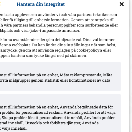
Hantera din integritet
en bästa upplevelsen använder vi och våra partners tekniker som
h/eller få tillgång till enhetsinformation. Genom att samtycka till
ch våra partners behandla personuppgifter som surfbeteende eller
bplats och visa (icke-) anpassade annonser.
dkänna ovanstående eller göra detaljerade val. Dina val kommer
 denna webbplats. Du kan ändra dina inställningar när som helst,
t samtycke, genom att använda reglagen på cookiepolicyn eller
appen hantera samtycke längst ned på skärmen.
komst till information på en enhet, Mäta reklamprestanda, Mäta
örstå målgrupper genom statistik eller kombinationer av data
omst till information på en enhet, Använda begränsade data för
 profiler för personaliserad reklam, Använda profiler för att välja
 Skapa profiler för att personaliserad innehåll, Använda profiler
iserad innehåll, Utveckla och förbättra tjänster, Använda
 välja innehåll.