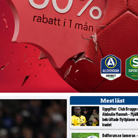
Mest läst
Uppgifter: Club Brugge
Abdoulie Manneh – Mjäl
bekräftade flyttplaner 
kvalet
Bollforum.se lanseras – 