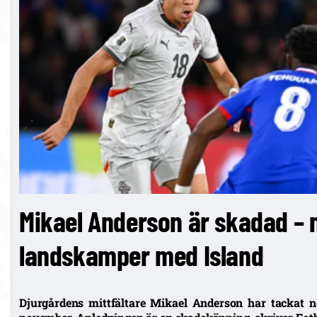
Mikael Anderson är skadad – 
landskamper med Island
Djurgårdens mittfältare Mikael Anderson har tackat ne