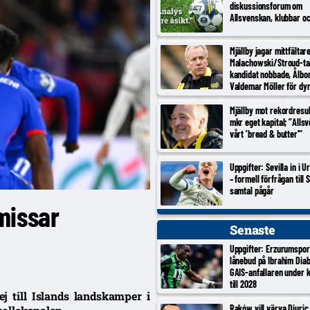
diskussionsforum om
Allsvenskan, klubbar o
Mjällby jagar mittfältar
Malachowski/Stroud-ta
kandidat nobbade, Ålbo
Valdemar Möller för dy
Mjällby mot rekordresul
mkr eget kapital; ”Alls
vårt ’bread & butter'”
Uppgifter: Sevilla in i 
– formell förfrågan till S
samtal pågår
missar
Senaste
Uppgifter: Erzurumspor
lånebud på Ibrahim Diab
GAIS-anfallaren under 
till 2028
j till Islands landskamper i
Raków vill värva Djuric