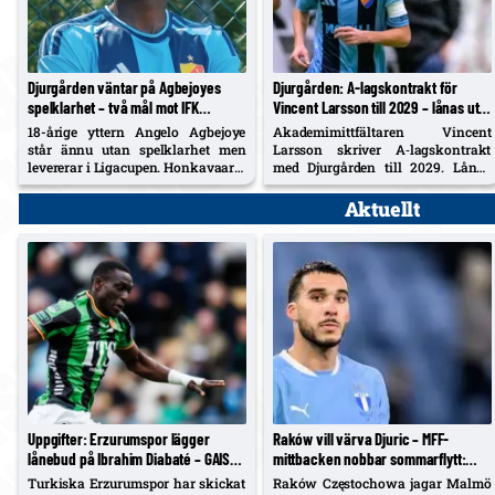
Djurgården väntar på Agbejoyes
Djurgården: A‑lagskontrakt för
spelklarhet – två mål mot IFK
Vincent Larsson till 2029 – lånas ut
Norrköping i Ligacupen
till Enskede IK resten av säsongen
18-årige yttern Angelo Agbejoye
Akademimittfältaren Vincent
står ännu utan spelklarhet men
Larsson skriver A‑lagskontrakt
levererar i Ligacupen. Honkavaara:
med Djurgården till 2029. Lånas
"Förr eller senare kommer han att
samtidigt ut till Enskede IK för
vara tillgänglig".
seniorerfarenhet under återstoden
Aktuellt
av säsongen.
Uppgifter: Erzurumspor lägger
Raków vill värva Djuric – MFF-
lånebud på Ibrahim Diabaté – GAIS-
mittbacken nobbar sommarflytt:
anfallaren under kontrakt till 2028
”Jag stortrivs sedan den nya
Turkiska Erzurumspor har skickat
Raków Częstochowa jagar Malmö