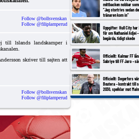
ollskanalen.
mittbacken nobbar som
”Jag stortrivs sedan d
tränaren kom in”
Follow @bollsvenskan
Follow @filiplamperud
Uppgifter: Hull City har 
för om Nathaniel Adjei –
begärda, tidigt skede
j till Islands landskamper i
skanalen.
Officiellt: Kalmar FF lå
ndersson skriver till sajten att
Sabriye till FF Jaro – s
Officiellt: Degerfors v
Boutera – kontrakt till
2030, spelklar mot Mal
Follow @bollsvenskan
Follow @filiplamperud