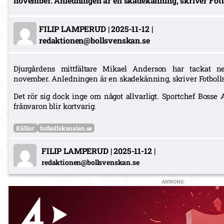
november. Anledningen är en skadekänning, skriver Fotb
FILIP LAMPERUD
|
2025-11-12
|
redaktionen@bollsvenskan.se
Djurgårdens mittfältare Mikael Anderson har tackat ne
november. Anledningen är en skadekänning, skriver Fotboll
Det rör sig dock inge om något allvarligt. Sportchef Bosse A
frånvaron blir kortvarig.
Källor:
fotbollskanalen.se
FILIP LAMPERUD
|
2025-11-12
|
redaktionen@bollsvenskan.se
ANNONS: