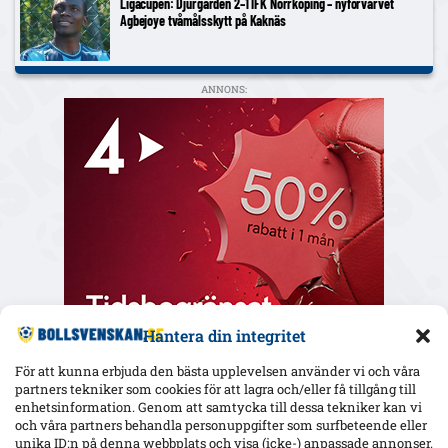
Ligacupen: Djurgården 2–1 IFK Norrköping – nyförvärvet
Agbejoye tvåmålsskytt på Kaknäs
ANNONS:
Hantera din integritet
För att kunna erbjuda den bästa upplevelsen använder vi och våra
partners tekniker som cookies för att lagra och/eller få tillgång till
enhetsinformation. Genom att samtycka till dessa tekniker kan vi
och våra partners behandla personuppgifter som surfbeteende eller
Senaste
unika ID:n på denna webbplats och visa (icke-) anpassade annonser.