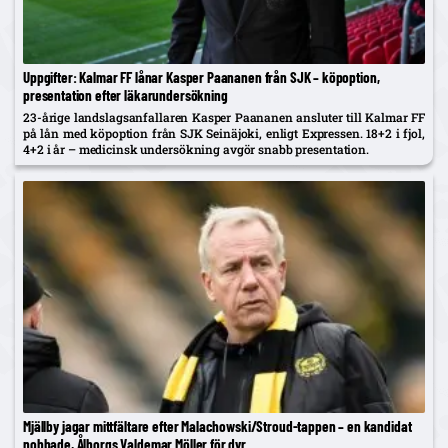
Uppgifter: Kalmar FF lånar Kasper Paananen från SJK – köpoption,
presentation efter läkarundersökning
23-årige landslagsanfallaren Kasper Paananen ansluter till Kalmar FF
på lån med köpoption från SJK Seinäjoki, enligt Expressen. 18+2 i fjol,
4+2 i år – medicinsk undersökning avgör snabb presentation.
Mjällby jagar mittfältare efter Malachowski/Stroud-tappen – en kandidat
nobbade, Ålborgs Valdemar Möller för dyr