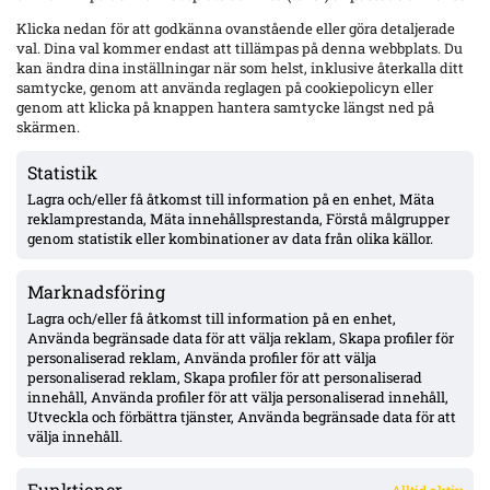
Uppgifter: Sevilla in i Ure-affären – formell förfrågan till Sirius;
Klicka nedan för att godkänna ovanstående eller göra detaljerade
samtal pågår
val. Dina val kommer endast att tillämpas på denna webbplats. Du
kan ändra dina inställningar när som helst, inklusive återkalla ditt
samtycke, genom att använda reglagen på cookiepolicyn eller
genom att klicka på knappen hantera samtycke längst ned på
Uppgifter: Kalmar FF lånar Kasper Paananen från SJK –
köpoption, presentation efter läkarundersökning
skärmen.
Statistik
Lagra och/eller få åtkomst till information på en enhet, Mäta
Mjällby jagar mittfältare efter Malachowski/Stroud-tappen –
en kandidat nobbade, Ålborgs Valdemar Möller för dyr
reklamprestanda, Mäta innehållsprestanda, Förstå målgrupper
genom statistik eller kombinationer av data från olika källor.
Marknadsföring
Oddevold väntas få drygt 1 Mkr via solidaritetsersättning från
Stroud-försäljningen – Fifa-utbetalning kan dröja år
Lagra och/eller få åtkomst till information på en enhet,
Använda begränsade data för att välja reklam, Skapa profiler för
personaliserad reklam, Använda profiler för att välja
personaliserad reklam, Skapa profiler för att personaliserad
Djurgården lugnt i fönstret enligt Honkavaara – ”allt under
innehåll, Använda profiler för att välja personaliserad innehåll,
kontroll”; Tschoumy-Nana nära matchform, Asoro borta ”av en
Utveckla och förbättra tjänster, Använda begränsade data för att
anledning”
välja innehåll.
Funktioner