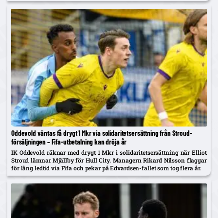
augusti.
Oddevold väntas få drygt 1 Mkr via solidaritetsersättning från Stroud-
försäljningen – Fifa-utbetalning kan dröja år
IK Oddevold räknar med drygt 1 Mkr i solidaritetsersättning när Elliot
Stroud lämnar Mjällby för Hull City. Managern Rikard Nilsson flaggar
för lång ledtid via Fifa och pekar på Edvardsen-fallet som tog flera år.