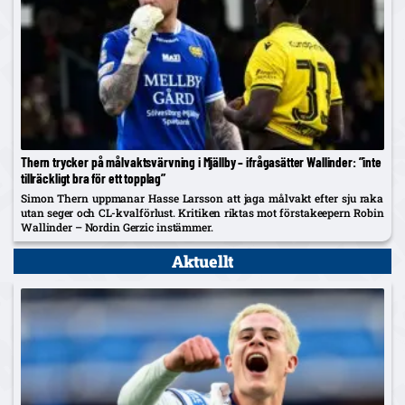
Thern trycker på målvaktsvärvning i Mjällby – ifrågasätter Wallinder: ”inte
tillräckligt bra för ett topplag”
Simon Thern uppmanar Hasse Larsson att jaga målvakt efter sju raka
utan seger och CL-kvalförlust. Kritiken riktas mot förstakeepern Robin
Wallinder – Nordin Gerzic instämmer.
Aktuellt