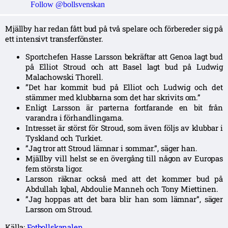
Follow @bollsvenskan
Mjällby har redan fått bud på två spelare och förbereder sig på
ett intensivt transferfönster.
Sportchefen Hasse Larsson bekräftar att Genoa lagt bud
på Elliot Stroud och att Basel lagt bud på Ludwig
Malachowski Thorell.
”Det har kommit bud på Elliot och Ludwig och det
stämmer med klubbarna som det har skrivits om.”
Enligt Larsson är parterna fortfarande en bit från
varandra i förhandlingarna.
Intresset är störst för Stroud, som även följs av klubbar i
Tyskland och Turkiet.
”Jag tror att Stroud lämnar i sommar.”, säger han.
Mjällby vill helst se en övergång till någon av Europas
fem största ligor.
Larsson räknar också med att det kommer bud på
Abdullah Iqbal, Abdoulie Manneh och Tony Miettinen.
”Jag hoppas att det bara blir han som lämnar”, säger
Larsson om Stroud.
Källa:
Fotbollskanalen
.