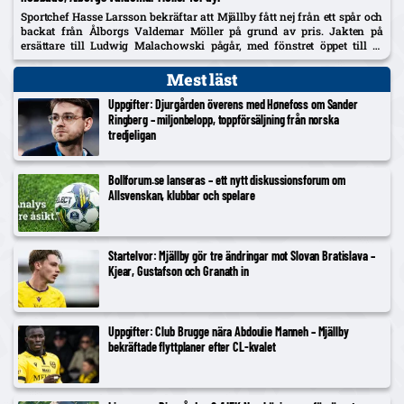
Sportchef Hasse Larsson bekräftar att Mjällby fått nej från ett spår och
backat från Ålborgs Valdemar Möller på grund av pris. Jakten på
ersättare till Ludwig Malachowski pågår, med fönstret öppet till 31
augusti.
Mest läst
Uppgifter: Djurgården överens med Hønefoss om Sander
Ringberg – miljonbelopp, toppförsäljning från norska
tredjeligan
Bollforum.se lanseras – ett nytt diskussionsforum om
Allsvenskan, klubbar och spelare
Startelvor: Mjällby gör tre ändringar mot Slovan Bratislava –
Kjear, Gustafson och Granath in
Uppgifter: Club Brugge nära Abdoulie Manneh – Mjällby
bekräftade flyttplaner efter CL-kvalet