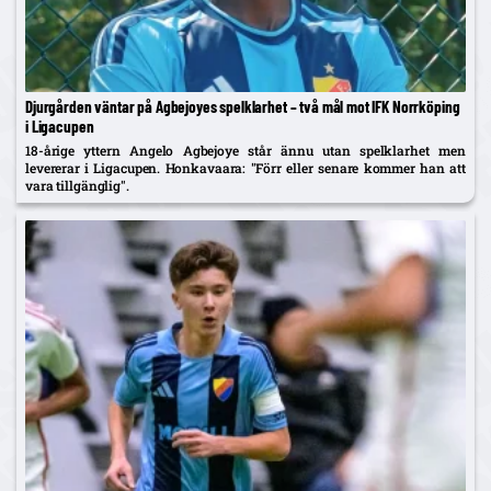
Djurgården väntar på Agbejoyes spelklarhet – två mål mot IFK Norrköping
i Ligacupen
18-årige yttern Angelo Agbejoye står ännu utan spelklarhet men
levererar i Ligacupen. Honkavaara: "Förr eller senare kommer han att
vara tillgänglig".