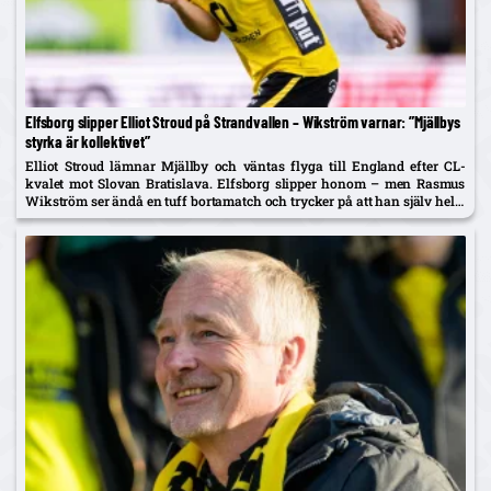
Elfsborg slipper Elliot Stroud på Strandvallen – Wikström varnar: ”Mjällbys
styrka är kollektivet”
Elliot Stroud lämnar Mjällby och väntas flyga till England efter CL-
kvalet mot Slovan Bratislava. Elfsborg slipper honom – men Rasmus
Wikström ser ändå en tuff bortamatch och trycker på att han själv helst
spelar mittback.