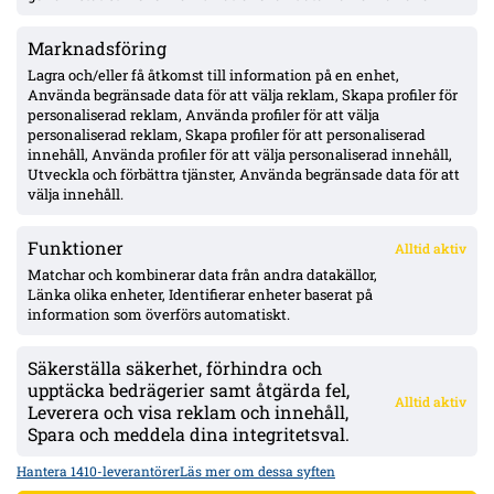
Marknadsföring
Pihlström två mål på två matcher – Luganos plan för år två ger
effekt
Lagra och/eller få åtkomst till information på en enhet,
Använda begränsade data för att välja reklam, Skapa profiler för
personaliserad reklam, Använda profiler för att välja
personaliserad reklam, Skapa profiler för att personaliserad
Uppgifter: Erzurumspor lägger lånebud på Ibrahim Diabaté –
innehåll, Använda profiler för att välja personaliserad innehåll,
GAIS-anfallaren under kontrakt till 2028
Utveckla och förbättra tjänster, Använda begränsade data för att
välja innehåll.
Funktioner
Alltid aktiv
ÖVERSIKT
Matchar och kombinerar data från andra datakällor,
Länka olika enheter, Identifierar enheter baserat på
Nyheter & Reportage
Spelarbetyg
information som överförs automatiskt.
Analyser
RSS
Säkerställa säkerhet, förhindra och
KONTAKT
upptäcka bedrägerier samt åtgärda fel,
Alltid aktiv
kontakt@bollsvenskan.se
Leverera och visa reklam och innehåll,
redaktionen@bollsvenskan.se
Spara och meddela dina integritetsval.
jobb@bollsvenskan.se
X (Twitter)
Hantera 1410-leverantörer
Läs mer om dessa syften
ÖVRIGT