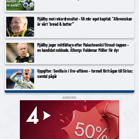
Mjällby mot rekordresultat – 56 mkr eget kapital; ”Allsvenskan
är vårt ’bread & butter'”
Mjällby jagar mittfältare efter Malachowski/Stroud-tappen –
en kandidat nobbade, Ålborgs Valdemar Möller för dyr
Uppgifter: Sevilla in i Ure-affären – formell förfrågan till Sirius;
samtal pågår
ANNONS: