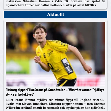
målvakten Sebastian Hansen i Odds BK. Hansen har spelat 16
ligamatcher i år med sex hållna nollor och sitter på avtal till 2027.
Aktuellt
Elfsborg slipper Elliot Stroud på Strandvallen – Wikström varnar: ”Mjällbys
styrka är kollektivet”
Elliot Stroud lämnar Mjällby och väntas flyga till England efter CL-
kvalet mot Slovan Bratislava. Elfsborg slipper honom – men Rasmus
Wikström ser ändå en tuff bortamatch och trycker på att han själv helst