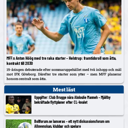
MFF:s Anton Höög med tre raka starter – Helstrup: framtidsroll som åtta,
kontrakt till 2030
19-åringen debuterade efter sommaruppehållet med två inhopp och mål
mot IFK Göteborg. Därefter tre starter som ytter – men MFF planerar
honom centralt som åtta.
Mest läst
Uppgifter: Club Brugge nära Abdoulie Manneh – Mjällby
bekräftade flyttplaner efter CL-kvalet
Bollforum.se lanseras – ett nytt diskussionsforum om
Allsvenskan, klubbar och spelare