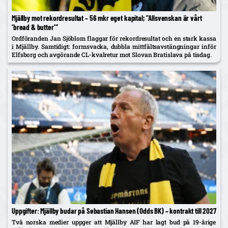
Mjällby mot rekordresultat – 56 mkr eget kapital; ”Allsvenskan är vårt
’bread & butter'”
Ordföranden Jan Sjöblom flaggar för rekordresultat och en stark kassa
i Mjällby. Samtidigt: formsvacka, dubbla mittfältsavstängningar inför
Elfsborg och avgörande CL-kvalretur mot Slovan Bratislava på tisdag.
Uppgifter: Mjällby budar på Sebastian Hansen (Odds BK) – kontrakt till 2027
Två norska medier uppger att Mjällby AIF har lagt bud på 19-årige