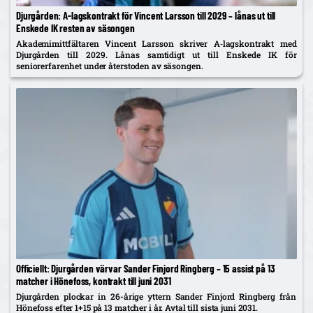
Djurgården: A‑lagskontrakt för Vincent Larsson till 2029 – lånas ut till
Enskede IK resten av säsongen
Akademimittfältaren Vincent Larsson skriver A‑lagskontrakt med
Djurgården till 2029. Lånas samtidigt ut till Enskede IK för
seniorerfarenhet under återstoden av säsongen.
Officiellt: Djurgården värvar Sander Finjord Ringberg – 15 assist på 13
matcher i Hönefoss, kontrakt till juni 2031
Djurgården plockar in 26-årige yttern Sander Finjord Ringberg från
Hönefoss efter 1+15 på 13 matcher i år. Avtal till sista juni 2031.