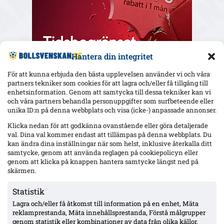
Hantera din integritet
För att kunna erbjuda den bästa upplevelsen använder vi och våra
partners tekniker som cookies för att lagra och/eller få tillgång till
enhetsinformation. Genom att samtycka till dessa tekniker kan vi
och våra partners behandla personuppgifter som surfbeteende eller
Senaste
unika ID:n på denna webbplats och visa (icke-) anpassade annonser.
Elfsborg slipper Elliot Stroud på Strandvallen – Wikström
Klicka nedan för att godkänna ovanstående eller göra detaljerade
varnar: ”Mjällbys styrka är kollektivet”
val. Dina val kommer endast att tillämpas på denna webbplats. Du
kan ändra dina inställningar när som helst, inklusive återkalla ditt
samtycke, genom att använda reglagen på cookiepolicyn eller
genom att klicka på knappen hantera samtycke längst ned på
AIK utan 13 spelare mot Örgryte – Hove avstängd, Ellingsen
och Papagiannopoulos skadade; Tomas ej matchklar
skärmen.
Statistik
Lagra och/eller få åtkomst till information på en enhet, Mäta
MFF:s Anton Höög med tre raka starter – Helstrup:
framtidsroll som åtta, kontrakt till 2030
reklamprestanda, Mäta innehållsprestanda, Förstå målgrupper
genom statistik eller kombinationer av data från olika källor.