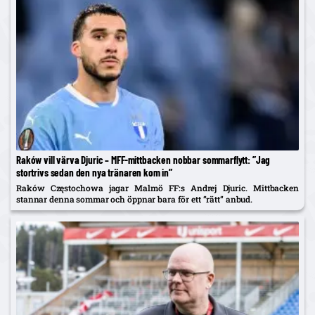
Raków vill värva Djuric – MFF-mittbacken nobbar sommarflytt: ”Jag
stortrivs sedan den nya tränaren kom in”
Raków Częstochowa jagar Malmö FF:s Andrej Djuric. Mittbacken
stannar denna sommar och öppnar bara för ett ”rätt” anbud.