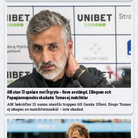
spelar mittback.
AIK utan 13 spelare mot Örgryte – Hove avstängd, Ellingsen och
Papagiannopoulos skadade; Tomas ej matchklar
AIK bekräftar 13 namn utanför truppen till Gamla Ullevi. Diogo Tomas
ej uttagen av matchformsskäl – inte skadad.