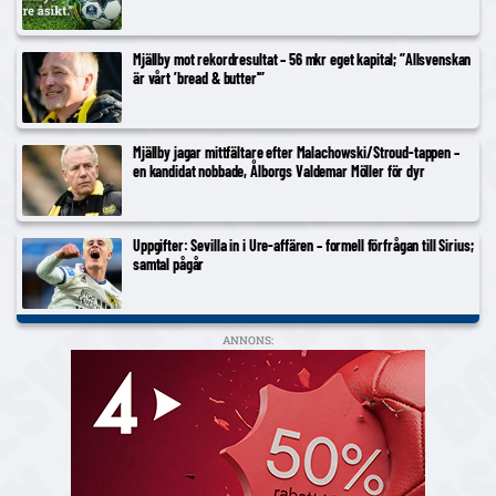
Mjällby mot rekordresultat – 56 mkr eget kapital; ”Allsvenskan
är vårt ’bread & butter'”
Mjällby jagar mittfältare efter Malachowski/Stroud-tappen –
en kandidat nobbade, Ålborgs Valdemar Möller för dyr
Uppgifter: Sevilla in i Ure-affären – formell förfrågan till Sirius;
samtal pågår
ANNONS: