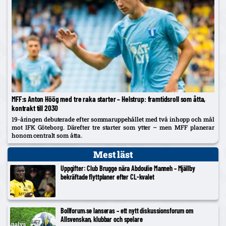
MFF:s Anton Höög med tre raka starter – Helstrup: framtidsroll som åtta,
kontrakt till 2030
19-åringen debuterade efter sommaruppehållet med två inhopp och mål
mot IFK Göteborg. Därefter tre starter som ytter – men MFF planerar
honom centralt som åtta.
Mest läst
Uppgifter: Club Brugge nära Abdoulie Manneh – Mjällby
bekräftade flyttplaner efter CL-kvalet
Bollforum.se lanseras – ett nytt diskussionsforum om
Allsvenskan, klubbar och spelare