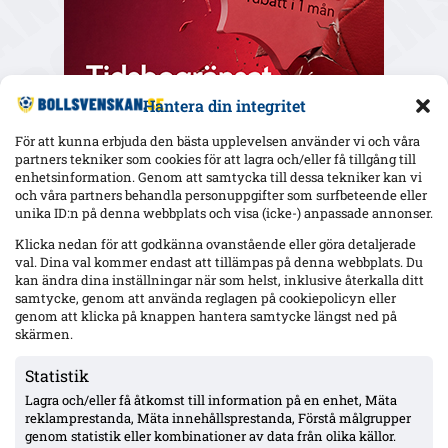
Hantera din integritet
För att kunna erbjuda den bästa upplevelsen använder vi och våra
partners tekniker som cookies för att lagra och/eller få tillgång till
enhetsinformation. Genom att samtycka till dessa tekniker kan vi
och våra partners behandla personuppgifter som surfbeteende eller
Senaste
unika ID:n på denna webbplats och visa (icke-) anpassade annonser.
Elfsborg slipper Elliot Stroud på Strandvallen – Wikström
Klicka nedan för att godkänna ovanstående eller göra detaljerade
varnar: ”Mjällbys styrka är kollektivet”
val. Dina val kommer endast att tillämpas på denna webbplats. Du
kan ändra dina inställningar när som helst, inklusive återkalla ditt
samtycke, genom att använda reglagen på cookiepolicyn eller
genom att klicka på knappen hantera samtycke längst ned på
AIK utan 13 spelare mot Örgryte – Hove avstängd, Ellingsen
och Papagiannopoulos skadade; Tomas ej matchklar
skärmen.
Statistik
Lagra och/eller få åtkomst till information på en enhet, Mäta
MFF:s Anton Höög med tre raka starter – Helstrup:
framtidsroll som åtta, kontrakt till 2030
reklamprestanda, Mäta innehållsprestanda, Förstå målgrupper
genom statistik eller kombinationer av data från olika källor.