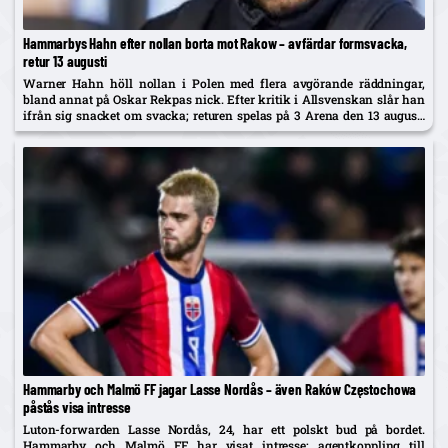
Hammarbys Hahn efter nollan borta mot Rakow – avfärdar formsvacka,
retur 13 augusti
Warner Hahn höll nollan i Polen med flera avgörande räddningar,
bland annat på Oskar Rekpas nick. Efter kritik i Allsvenskan slår han
ifrån sig snacket om svacka; returen spelas på 3 Arena den 13 augusti
och vinnaren går mot Žalgiris/Hajduk...
Hammarby och Malmö FF jagar Lasse Nordås – även Raków Częstochowa
påstås visa intresse
Luton-forwarden Lasse Nordås, 24, har ett polskt bud på bordet.
Hammarby och Malmö FF har visat intresse; agentkoppling till