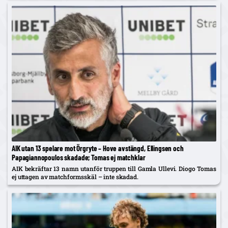
AIK utan 13 spelare mot Örgryte – Hove avstängd, Ellingsen och
Papagiannopoulos skadade; Tomas ej matchklar
AIK bekräftar 13 namn utanför truppen till Gamla Ullevi. Diogo Tomas
ej uttagen av matchformsskäl – inte skadad.