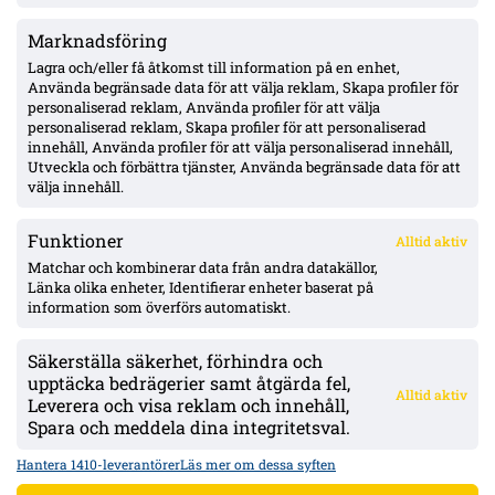
Marknadsföring
Pihlström två mål på två matcher – Luganos plan för år två ger
effekt
Lagra och/eller få åtkomst till information på en enhet,
Använda begränsade data för att välja reklam, Skapa profiler för
personaliserad reklam, Använda profiler för att välja
personaliserad reklam, Skapa profiler för att personaliserad
Uppgifter: Erzurumspor lägger lånebud på Ibrahim Diabaté –
innehåll, Använda profiler för att välja personaliserad innehåll,
GAIS-anfallaren under kontrakt till 2028
Utveckla och förbättra tjänster, Använda begränsade data för att
välja innehåll.
Funktioner
Alltid aktiv
ÖVERSIKT
Matchar och kombinerar data från andra datakällor,
Länka olika enheter, Identifierar enheter baserat på
Nyheter & Reportage
Spelarbetyg
information som överförs automatiskt.
Analyser
RSS
Säkerställa säkerhet, förhindra och
KONTAKT
upptäcka bedrägerier samt åtgärda fel,
Alltid aktiv
kontakt@bollsvenskan.se
Leverera och visa reklam och innehåll,
redaktionen@bollsvenskan.se
Spara och meddela dina integritetsval.
jobb@bollsvenskan.se
X (Twitter)
Hantera 1410-leverantörer
Läs mer om dessa syften
ÖVRIGT