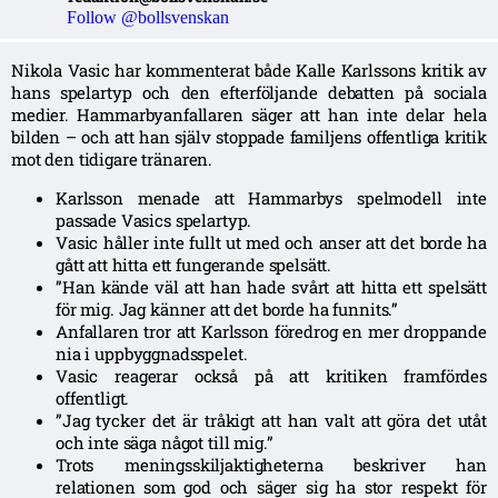
Follow @bollsvenskan
Nikola Vasic har kommenterat både Kalle Karlssons kritik av
hans spelartyp och den efterföljande debatten på sociala
medier. Hammarbyanfallaren säger att han inte delar hela
bilden – och att han själv stoppade familjens offentliga kritik
mot den tidigare tränaren.
Karlsson menade att Hammarbys spelmodell inte
passade Vasics spelartyp.
Vasic håller inte fullt ut med och anser att det borde ha
gått att hitta ett fungerande spelsätt.
”Han kände väl att han hade svårt att hitta ett spelsätt
för mig. Jag känner att det borde ha funnits.”
Anfallaren tror att Karlsson föredrog en mer droppande
nia i uppbyggnadsspelet.
Vasic reagerar också på att kritiken framfördes
offentligt.
”Jag tycker det är tråkigt att han valt att göra det utåt
och inte säga något till mig.”
Trots meningsskiljaktigheterna beskriver han
relationen som god och säger sig ha stor respekt för