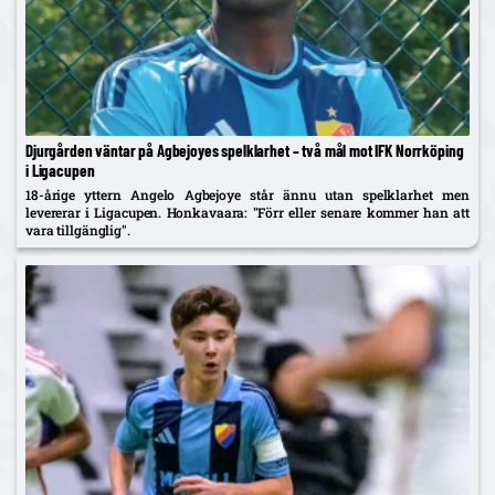
Djurgården väntar på Agbejoyes spelklarhet – två mål mot IFK Norrköping
i Ligacupen
18-årige yttern Angelo Agbejoye står ännu utan spelklarhet men
levererar i Ligacupen. Honkavaara: "Förr eller senare kommer han att
vara tillgänglig".