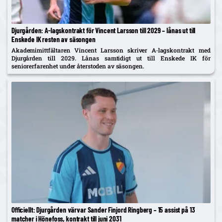
Djurgården: A‑lagskontrakt för Vincent Larsson till 2029 – lånas ut till
Enskede IK resten av säsongen
Akademimittfältaren Vincent Larsson skriver A‑lagskontrakt med
Djurgården till 2029. Lånas samtidigt ut till Enskede IK för
seniorerfarenhet under återstoden av säsongen.
Officiellt: Djurgården värvar Sander Finjord Ringberg – 15 assist på 13
matcher i Hönefoss, kontrakt till juni 2031