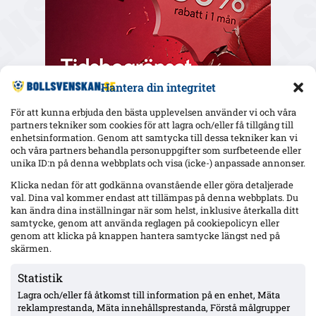
Hantera din integritet
För att kunna erbjuda den bästa upplevelsen använder vi och våra
partners tekniker som cookies för att lagra och/eller få tillgång till
enhetsinformation. Genom att samtycka till dessa tekniker kan vi
och våra partners behandla personuppgifter som surfbeteende eller
Senaste
unika ID:n på denna webbplats och visa (icke-) anpassade annonser.
Elfsborg slipper Elliot Stroud på Strandvallen – Wikström
Klicka nedan för att godkänna ovanstående eller göra detaljerade
varnar: ”Mjällbys styrka är kollektivet”
val. Dina val kommer endast att tillämpas på denna webbplats. Du
kan ändra dina inställningar när som helst, inklusive återkalla ditt
samtycke, genom att använda reglagen på cookiepolicyn eller
genom att klicka på knappen hantera samtycke längst ned på
AIK utan 13 spelare mot Örgryte – Hove avstängd, Ellingsen
skärmen.
och Papagiannopoulos skadade; Tomas ej matchklar
Statistik
Lagra och/eller få åtkomst till information på en enhet, Mäta
MFF:s Anton Höög med tre raka starter – Helstrup:
reklamprestanda, Mäta innehållsprestanda, Förstå målgrupper
framtidsroll som åtta, kontrakt till 2030