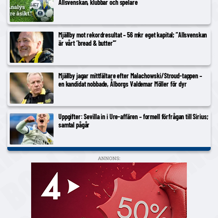
Allsvenskan, klubbar och spelare
Mjällby mot rekordresultat – 56 mkr eget kapital; ”Allsvenskan
är vårt ’bread & butter'”
Mjällby jagar mittfältare efter Malachowski/Stroud-tappen –
en kandidat nobbade, Ålborgs Valdemar Möller för dyr
Uppgifter: Sevilla in i Ure-affären – formell förfrågan till Sirius;
samtal pågår
ANNONS: