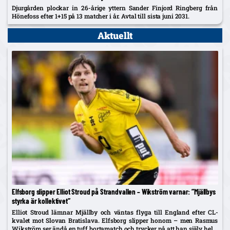
Djurgården plockar in 26-årige yttern Sander Finjord Ringberg från
Hönefoss efter 1+15 på 13 matcher i år. Avtal till sista juni 2031.
Aktuellt
Elfsborg slipper Elliot Stroud på Strandvallen – Wikström varnar: ”Mjällbys
styrka är kollektivet”
Elliot Stroud lämnar Mjällby och väntas flyga till England efter CL-
kvalet mot Slovan Bratislava. Elfsborg slipper honom – men Rasmus
Wikström ser ändå en tuff bortamatch och trycker på att han själv helst