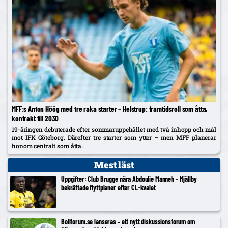
MFF:s Anton Höög med tre raka starter – Helstrup: framtidsroll som åtta,
kontrakt till 2030
19-åringen debuterade efter sommaruppehållet med två inhopp och mål
mot IFK Göteborg. Därefter tre starter som ytter – men MFF planerar
honom centralt som åtta.
Mest läst
Uppgifter: Club Brugge nära Abdoulie Manneh – Mjällby
bekräftade flyttplaner efter CL-kvalet
Bollforum.se lanseras – ett nytt diskussionsforum om