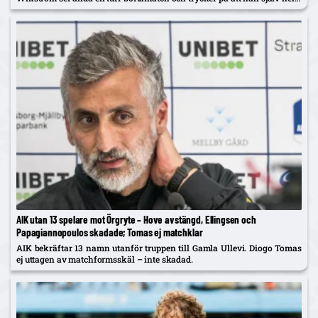
spelar mittback.
AIK utan 13 spelare mot Örgryte – Hove avstängd, Ellingsen och
Papagiannopoulos skadade; Tomas ej matchklar
AIK bekräftar 13 namn utanför truppen till Gamla Ullevi. Diogo Tomas
ej uttagen av matchformsskäl – inte skadad.