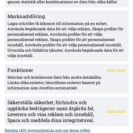
genom statistik eller kombinationer av data från olika källor.
Marknadsföring
Pihlström två mål på två matcher – Luganos plan för år två ger
effekt
Lagra och/eller få åtkomst till information på en enhet,
Använda begränsade data för att välja reklam, Skapa profiler för
personaliserad reklam, Använda profiler för att välja
personaliserad reklam, Skapa profiler för att personaliserad
Uppgifter: Erzurumspor lägger lånebud på Ibrahim Diabaté –
innehåll, Använda profiler för att välja personaliserad innehåll,
GAIS-anfallaren under kontrakt till 2028
Utveckla och förbättra tjänster, Använda begränsade data för att
välja innehåll.
Funktioner
Alltid aktiv
ÖVERSIKT
Matchar och kombinerar data från andra datakällor,
Länka olika enheter, Identifierar enheter baserat på
Nyheter & Reportage
Spelarbetyg
information som överförs automatiskt.
Analyser
RSS
Säkerställa säkerhet, förhindra och
KONTAKT
upptäcka bedrägerier samt åtgärda fel,
Alltid aktiv
kontakt@bollsvenskan.se
Leverera och visa reklam och innehåll,
redaktionen@bollsvenskan.se
Spara och meddela dina integritetsval.
jobb@bollsvenskan.se
X (Twitter)
Hantera 1410-leverantörer
Läs mer om dessa syften