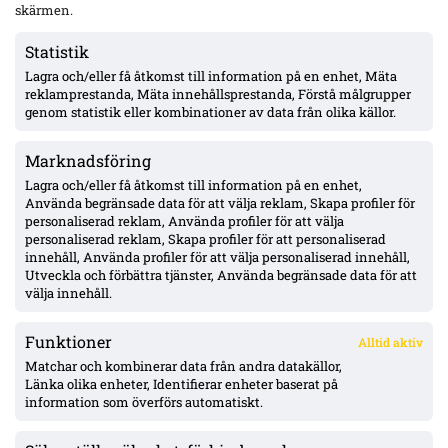
skärmen.
Conference League-kvalet
Statistik
Lagra och/eller få åtkomst till information på en enhet, Mäta
Officiellt: Djurgården värvar Sander Finjord Ringberg – 15
reklamprestanda, Mäta innehållsprestanda, Förstå målgrupper
assist på 13 matcher i Hönefoss, kontrakt till juni 2031
genom statistik eller kombinationer av data från olika källor.
Marknadsföring
Officiellt: Stefano Vecchia lämnar Malmö FF – två SM-guld och
ett cupguld i bagaget
Lagra och/eller få åtkomst till information på en enhet,
Använda begränsade data för att välja reklam, Skapa profiler för
personaliserad reklam, Använda profiler för att välja
personaliserad reklam, Skapa profiler för att personaliserad
IFK Göteborg 0–1 mot Gent: Goores firande utlöste bråk – VAR-
innehåll, Använda profiler för att välja personaliserad innehåll,
ilska och heta scener inför returen
Utveckla och förbättra tjänster, Använda begränsade data för att
välja innehåll.
Funktioner
Alltid aktiv
ÖVERSIKT
Matchar och kombinerar data från andra datakällor,
Länka olika enheter, Identifierar enheter baserat på
Nyheter & Reportage
Spelarbetyg
information som överförs automatiskt.
Analyser
RSS