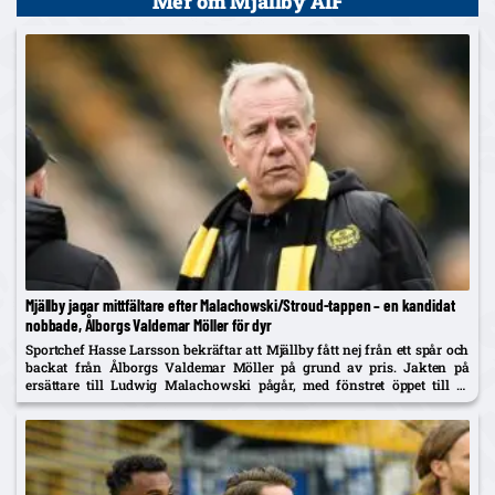
Mer om Mjällby AIF
Mjällby jagar mittfältare efter Malachowski/Stroud-tappen – en kandidat
nobbade, Ålborgs Valdemar Möller för dyr
Sportchef Hasse Larsson bekräftar att Mjällby fått nej från ett spår och
backat från Ålborgs Valdemar Möller på grund av pris. Jakten på
ersättare till Ludwig Malachowski pågår, med fönstret öppet till 31
augusti.