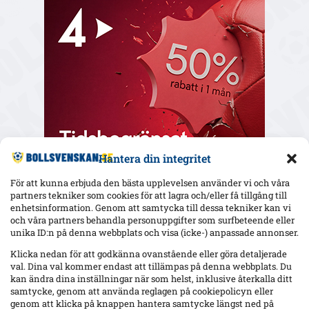
Hantera din integritet
För att kunna erbjuda den bästa upplevelsen använder vi och våra
partners tekniker som cookies för att lagra och/eller få tillgång till
enhetsinformation. Genom att samtycka till dessa tekniker kan vi
och våra partners behandla personuppgifter som surfbeteende eller
Senaste
unika ID:n på denna webbplats och visa (icke-) anpassade annonser.
Hammarby 0–0 borta mot Raków: Hahn briljerar, hörnmål
Klicka nedan för att godkänna ovanstående eller göra detaljerade
bortdömt och Rydström hyllas inför returen
val. Dina val kommer endast att tillämpas på denna webbplats. Du
kan ändra dina inställningar när som helst, inklusive återkalla ditt
samtycke, genom att använda reglagen på cookiepolicyn eller
genom att klicka på knappen hantera samtycke längst ned på
Isak Dahlqvist hattrick – Tromsø 5–0 borta mot CFR Cluj i