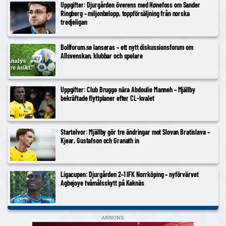
Uppgifter: Djurgården överens med Hønefoss om Sander
Ringberg – miljonbelopp, toppförsäljning från norska
tredjeligan
Bollforum.se lanseras – ett nytt diskussionsforum om
Allsvenskan, klubbar och spelare
Uppgifter: Club Brugge nära Abdoulie Manneh – Mjällby
bekräftade flyttplaner efter CL-kvalet
Startelvor: Mjällby gör tre ändringar mot Slovan Bratislava –
Kjear, Gustafson och Granath in
Ligacupen: Djurgården 2–1 IFK Norrköping – nyförvärvet
Agbejoye tvåmålsskytt på Kaknäs
ANNONS: