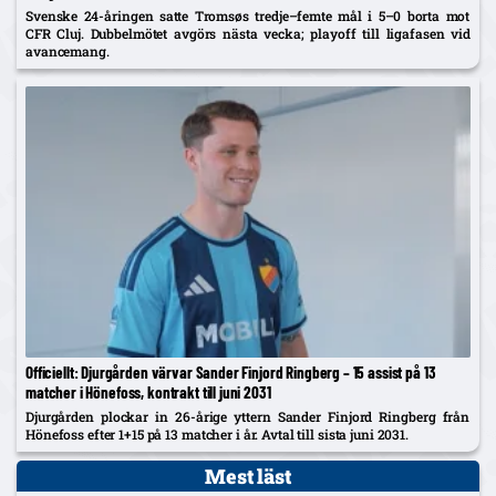
Svenske 24-åringen satte Tromsøs tredje–femte mål i 5–0 borta mot
CFR Cluj. Dubbelmötet avgörs nästa vecka; playoff till ligafasen vid
avancemang.
Officiellt: Djurgården värvar Sander Finjord Ringberg – 15 assist på 13
matcher i Hönefoss, kontrakt till juni 2031
Djurgården plockar in 26-årige yttern Sander Finjord Ringberg från
Hönefoss efter 1+15 på 13 matcher i år. Avtal till sista juni 2031.
Mest läst