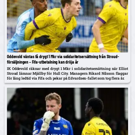
Oddevold väntas få drygt 1 Mkr via solidaritetsersättning från Stroud-
försäljningen – Fifa-utbetalning kan dröja år
IK Oddevold räknar med drygt 1 Mkr i solidaritetsersättning när Elliot
Stroud lämnar Mjällby för Hull City. Managern Rikard Nilsson flaggar
för lång ledtid via Fifa och pekar på Edvardsen-fallet som tog flera år.