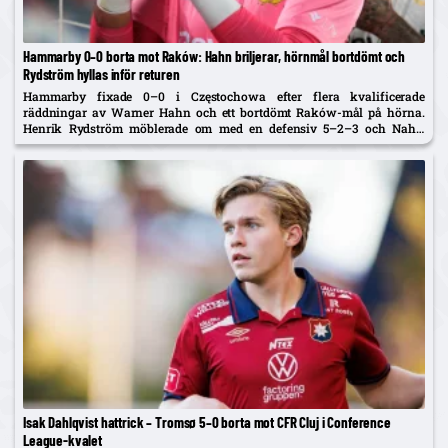
Hammarby 0–0 borta mot Raków: Hahn briljerar, hörnmål bortdömt och
Rydström hyllas inför returen
Hammarby fixade 0–0 i Częstochowa efter flera kvalificerade
räddningar av Warner Hahn och ett bortdömt Raków-mål på hörna.
Henrik Rydström möblerade om med en defensiv 5–2–3 och Nahir
Besara som falsk nia – och får beröm av spelarna. Returen spelas...
Isak Dahlqvist hattrick – Tromsø 5–0 borta mot CFR Cluj i Conference
League-kvalet