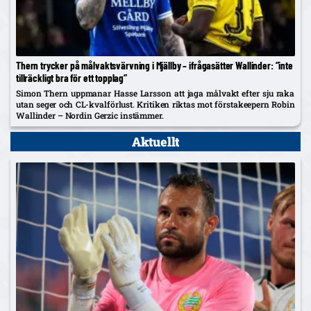
Thern trycker på målvaktsvärvning i Mjällby – ifrågasätter Wallinder: ”inte
tillräckligt bra för ett topplag”
Simon Thern uppmanar Hasse Larsson att jaga målvakt efter sju raka
utan seger och CL-kvalförlust. Kritiken riktas mot förstakeepern Robin
Wallinder – Nordin Gerzic instämmer.
Aktuellt