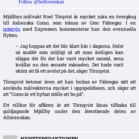
Follow @bollsvenskan
Mjällbys målvakt Noel Törqvist är mycket nära en övergång
till italienska Como, som tränas av Cesc Fàbregas. I en
intervju
med Expressen kommenterar han den eventuella
flytten.
– Jag hoppas att det blir klart här i dagarna. Helst
så snabbt som möjligt så att man äntligen kan
släppa det för det har varit mycket samtal, sena
kvällar nu den senaste månaden. Det hade varit
skönt att få ett avslut på det, säger Törnqvist.
Törnqvist betonar även att han lockas av Fàbregas sätt att
använda målvakterna mycket i uppspelsfasen, och säger att
att ”Como är ett hyfsat ställe att bo på”.
Ett villkor för affären är att Törnqvist lånas tillbaka till
guldjagande Mjällby under den återstående delen av
Allsvenskan.
NYHETSREDAKTIONEN