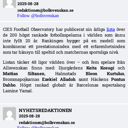
2025-08-28
redaktionen@bollsvenskan.se
Follow @bollsvenskan
CIES Football Observatory har publicerat sin årliga
lista
över
de 200 högst rankade fotbollsspelarna i världen som ännu
inte fyllt 20 år. Rankingen bygger på en modell som
kombinerar ett prestationsindex med ett erfarenhetsindex
som tar hänsyn till speltid och matchernas sportsliga nivå.
Listan täcker 48 ligor världen över – och fem spelare från
Allsvenskan finns med: Djurgårdens
Keita Kosugi
och
Mattias Siltanen
, Halmstads
Bleon Kurtulus
,
Brommapojkarnas
Ezekiel Alladoh
samt Häckens
Pontus
Dahbo
. Högst rankad globalt är Barcelonas supertalang
Lamine Yamal.
NYHETSREDAKTIONEN
2025-08-28
redaktionen@bollsvenskan.se
Follow @bollsvenskan