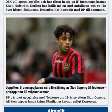
ÖSK vill spetsa anfallet och har riktat in sig på IF Brommapojkarnas
Elton Hedström. Norling har hållit möten med anfallaren och ett lån
över hösten diskuteras. Hedström har kontrakt med BP till sommaren
2029 och uppges även vara på radarn...
Uppgifter: Brommapojkarna nära försäljning av Sion Oppong till Toulouse –
prislapp runt 45 miljoner kronor
BP går mot uppgörelse med Toulouse om 18-årige yttern Sion Oppong.
Affären uppges landa kring 45 miljoner kronor, enligt Expressen.
Aktuellt