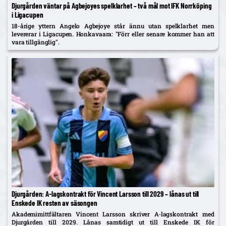
Djurgården väntar på Agbejoyes spelklarhet – två mål mot IFK Norrköping
i Ligacupen
18-årige yttern Angelo Agbejoye står ännu utan spelklarhet men
levererar i Ligacupen. Honkavaara: "Förr eller senare kommer han att
vara tillgänglig".
Djurgården: A‑lagskontrakt för Vincent Larsson till 2029 – lånas ut till
Enskede IK resten av säsongen
Akademimittfältaren Vincent Larsson skriver A‑lagskontrakt med
Djurgården till 2029. Lånas samtidigt ut till Enskede IK för