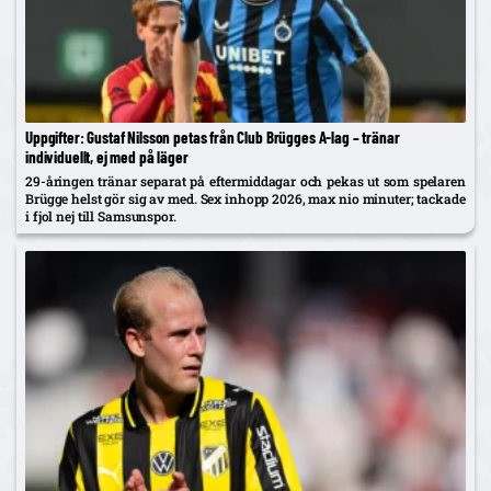
Uppgifter: Gustaf Nilsson petas från Club Brügges A-lag – tränar
individuellt, ej med på läger
29-åringen tränar separat på eftermiddagar och pekas ut som spelaren
Brügge helst gör sig av med. Sex inhopp 2026, max nio minuter; tackade
i fjol nej till Samsunspor.