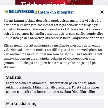
Hantera din integritet
För att kunna erbjuda den bästa upplevelsen använder vi och våra
partners tekniker som cookies för att lagra och/eller få tillgång till
enhetsinformation. Genom att samtycka till dessa tekniker kan vi
och våra partners behandla personuppgifter som surfbeteende eller
Senaste
unika ID:n på denna webbplats och visa (icke-) anpassade annonser.
Elfsborg slipper Elliot Stroud på Strandvallen – Wikström
Klicka nedan för att godkänna ovanstående eller göra detaljerade
varnar: ”Mjällbys styrka är kollektivet”
val. Dina val kommer endast att tillämpas på denna webbplats. Du
kan ändra dina inställningar när som helst, inklusive återkalla ditt
samtycke, genom att använda reglagen på cookiepolicyn eller
genom att klicka på knappen hantera samtycke längst ned på
AIK utan 13 spelare mot Örgryte – Hove avstängd, Ellingsen
skärmen.
och Papagiannopoulos skadade; Tomas ej matchklar
Statistik
Lagra och/eller få åtkomst till information på en enhet, Mäta
MFF:s Anton Höög med tre raka starter – Helstrup:
reklamprestanda, Mäta innehållsprestanda, Förstå målgrupper
framtidsroll som åtta, kontrakt till 2030
genom statistik eller kombinationer av data från olika källor.
Marknadsföring
Pihlström två mål på två matcher – Luganos plan för år två ger
effekt