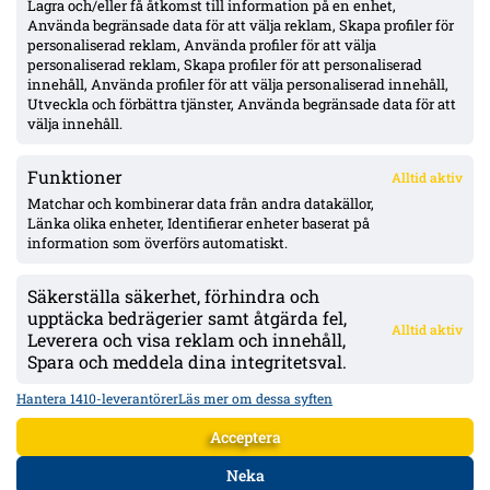
Lagra och/eller få åtkomst till information på en enhet,
Använda begränsade data för att välja reklam, Skapa profiler för
personaliserad reklam, Använda profiler för att välja
personaliserad reklam, Skapa profiler för att personaliserad
Uppgifter: Erzurumspor lägger lånebud på Ibrahim Diabaté –
innehåll, Använda profiler för att välja personaliserad innehåll,
GAIS-anfallaren under kontrakt till 2028
Utveckla och förbättra tjänster, Använda begränsade data för att
välja innehåll.
Funktioner
Alltid aktiv
ÖVERSIKT
Matchar och kombinerar data från andra datakällor,
Länka olika enheter, Identifierar enheter baserat på
Nyheter & Reportage
Spelarbetyg
information som överförs automatiskt.
Analyser
RSS
Säkerställa säkerhet, förhindra och
KONTAKT
upptäcka bedrägerier samt åtgärda fel,
Alltid aktiv
kontakt@bollsvenskan.se
Leverera och visa reklam och innehåll,
redaktionen@bollsvenskan.se
Spara och meddela dina integritetsval.
jobb@bollsvenskan.se
X (Twitter)
Hantera 1410-leverantörer
Läs mer om dessa syften
ÖVRIGT
Acceptera
Om Bollsvenskan
Annonsera
Neka
VILLKOR & POLICIES