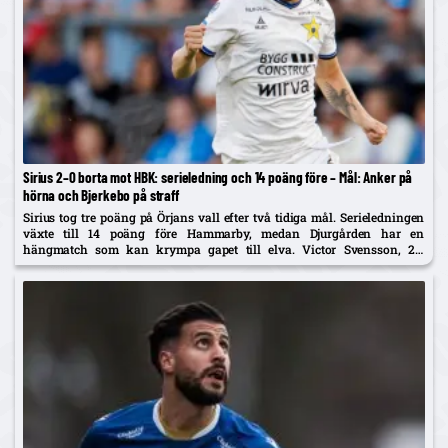
Sirius 2–0 borta mot HBK: serieledning och 14 poäng före – Mål: Anker på
hörna och Bjerkebo på straff
Sirius tog tre poäng på Örjans vall efter två tidiga mål. Serieledningen
växte till 14 poäng före Hammarby, medan Djurgården har en
hängmatch som kan krympa gapet till elva. Victor Svensson, 20,
startade centralt i Melker Heiers frånvaro.