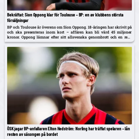
Bekräftat: Sion Oppong klar för Toulouse – BP: en av klubbens största
försäljningar
BP och Toulouse är överens om Sion Oppong. 18-åringen har skrivit på
och ska presenteras inom kort – affären kan bli värd 45 miljoner
kronor. Oppong lämnar efter sitt allsvenska genombrott och en resa
som började i BP som fyraåring.
ÖSK jagar BP-anfallaren Elton Hedström: Norling har träffat spelaren – lån
resten av säsongen på bordet