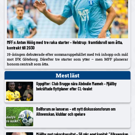
MFF:s Anton Höög med tre raka starter – Helstrup: framtidsroll som åtta,
kontrakt till 2030
19-åringen debuterade efter sommaruppehållet med två inhopp och mål
mot IFK Göteborg. Därefter tre starter som ytter – men MFF planerar
honom centralt som åtta.
Mest läst
Uppgifter: Club Brugge nära Abdoulie Manneh – Mjällby
bekräftade flyttplaner efter CL-kvalet
Bollforum.se lanseras – ett nytt diskussionsforum om
Allsvenskan, klubbar och spelare
Mjällby mot rekordresultat – 56 mkr eget kapital; ”Allsvenskan