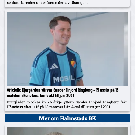
seniorerfarenhet under återstoden av säsongen.
Officiellt: Djurgården värvar Sander Finjord Ringberg – 15 assist på 13
matcher i Hönefoss, kontrakt till juni 2031
Djurgården plockar in 26-årige yttern Sander Finjord Ringberg från
Hönefoss efter 1+15 på 13 matcher i år. Avtal till sista juni 2031.
Mer om Halmstads BK