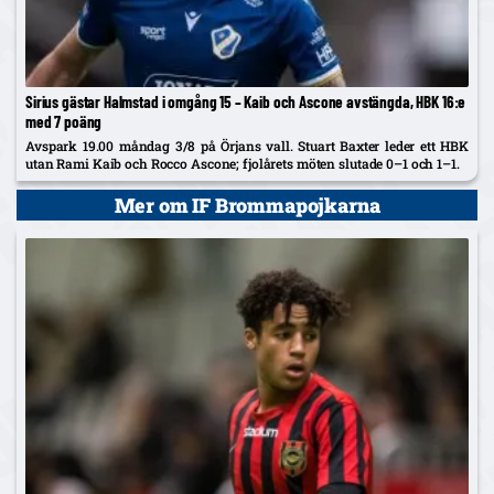
Sirius gästar Halmstad i omgång 15 – Kaib och Ascone avstängda, HBK 16:e
med 7 poäng
Avspark 19.00 måndag 3/8 på Örjans vall. Stuart Baxter leder ett HBK
utan Rami Kaib och Rocco Ascone; fjolårets möten slutade 0–1 och 1–1.
Mer om IF Brommapojkarna