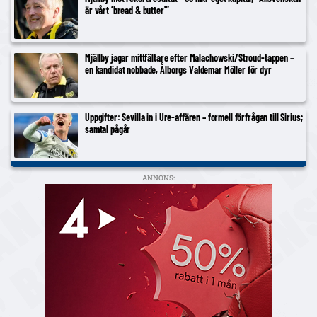
är vårt ’bread & butter'”
Mjällby jagar mittfältare efter Malachowski/Stroud-tappen –
en kandidat nobbade, Ålborgs Valdemar Möller för dyr
Uppgifter: Sevilla in i Ure-affären – formell förfrågan till Sirius;
samtal pågår
ANNONS: