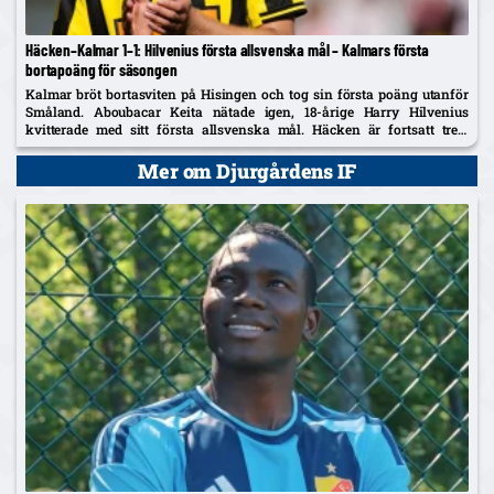
Häcken–Kalmar 1–1: Hilvenius första allsvenska mål – Kalmars första
bortapoäng för säsongen
Kalmar bröt bortasviten på Hisingen och tog sin första poäng utanför
Småland. Aboubacar Keita nätade igen, 18-årige Harry Hilvenius
kvitterade med sitt första allsvenska mål. Häcken är fortsatt trea,
Kalmar kliver upp på tionde plats.
Mer om Djurgårdens IF