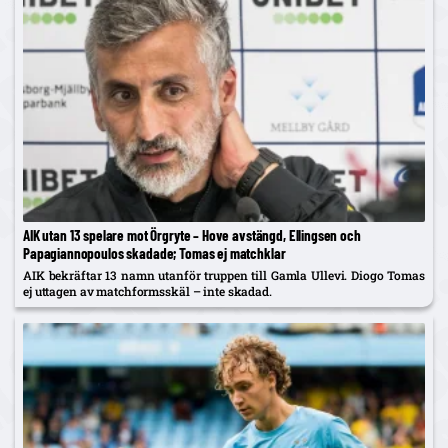
AIK utan 13 spelare mot Örgryte – Hove avstängd, Ellingsen och
Papagiannopoulos skadade; Tomas ej matchklar
AIK bekräftar 13 namn utanför truppen till Gamla Ullevi. Diogo Tomas
ej uttagen av matchformsskäl – inte skadad.