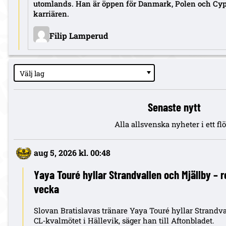
utomlands. Han är öppen för Danmark, Polen och Cype
karriären.
Filip Lamperud
Välj lag
Senaste nytt
Alla allsvenska nyheter i ett fl
aug 5, 2026 kl. 00:48
Yaya Touré hyllar Strandvallen och Mjällby – r
vecka
Slovan Bratislavas tränare Yaya Touré hyllar Strandva
CL‑kvalmötet i Hällevik, säger han till Aftonbladet.