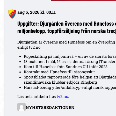
aug 5, 2026 kl. 00:11
Uppgifter: Djurgården överens med Hønefoss 
miljonbelopp, toppförsäljning från norska tred
Djurgården är överens med Hønefoss om en övergång f
enligt tv2.no.
Köpeskilling på miljonnivå – en av de största förs
13 matcher: 1 mål, 15 assist denna säsong (Transfe
Kom till Hønefoss från Sandnes Ulf inför 2023
Kontrakt med Hønefoss till säsongsslut
Sportsbladet rapporterade före helgen att Djurgård
skandinaviska klubbar erbjöds Ringberg
Harstad-bördig ytter/anfallstyp enligt norsk rappo
Läs hela artikeln hos
tv2.no
.
NYHETSREDAKTIONEN