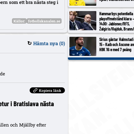
rn som ett bra nästa steg i
Hammarbys potentiella
playoffmotstånd klara –
Källor:
fotbollskanalen.se
14.00: Jablonec/RFS,
Žalgiris/Hajduk, Brann/
Inter Turku/Vaduz, Noa
Sirius gästar Halmstad
Hämta nya (
0
)
↻
15 – Kaib och Ascone a
HBK 16:e med 7 poäng
öde
Kopiera länk
etur i Bratislava nästa
llen och Mjällby efter