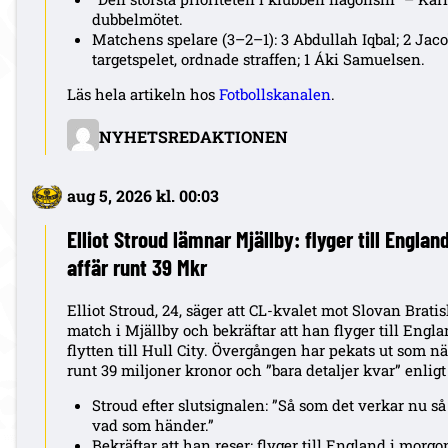
dubbelmötet.
Matchens spelare (3–2–1): 3 Abdullah Iqbal; 2 Jaco
targetspelet, ordnade straffen; 1 Áki Samuelsen.
Läs hela artikeln hos
Fotbollskanalen
.
NYHETSREDAKTIONEN
aug 5, 2026 kl. 00:03
Elliot Stroud lämnar Mjällby: flyger till Englan
affär runt 39 Mkr
Elliot Stroud, 24, säger att CL-kvalet mot Slovan Brati
match i Mjällby och bekräftar att han flyger till Eng
flytten till Hull City. Övergången har pekats ut som n
runt 39 miljoner kronor och ”bara detaljer kvar” enligt
Stroud efter slutsignalen: ”Så som det verkar nu så j
vad som händer.”
Bekräftar att han reser: flyger till England i morgo