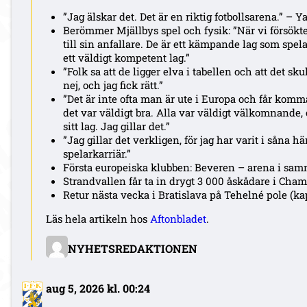
”Jag älskar det. Det är en riktig fotbollsarena.” –
Berömmer Mjällbys spel och fysik: ”När vi försökt
till sin anfallare. De är ett kämpande lag som spelar
ett väldigt kompetent lag.”
”Folk sa att de ligger elva i tabellen och att det sku
nej, och jag fick rätt.”
”Det är inte ofta man är ute i Europa och får komm
det var väldigt bra. Alla var väldigt välkomnande,
sitt lag. Jag gillar det.”
”Jag gillar det verkligen, för jag har varit i såna 
spelarkarriär.”
Första europeiska klubben: Beveren – arena i sam
Strandvallen får ta in drygt 3 000 åskådare i Cha
Retur nästa vecka i Bratislava på Tehelné pole (kap
Läs hela artikeln hos
Aftonbladet
.
NYHETSREDAKTIONEN
aug 5, 2026 kl. 00:24