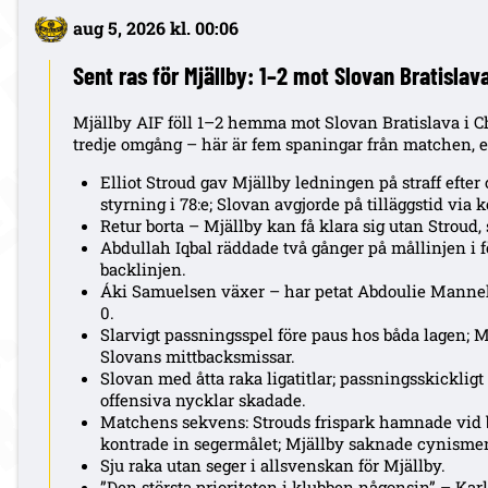
aug 5, 2026 kl. 00:06
Sent ras för Mjällby: 1–2 mot Slovan Bratisla
Mjällby AIF föll 1–2 hemma mot Slovan Bratislava i 
tredje omgång – här är fem spaningar från matchen, e
Elliot Stroud gav Mjällby ledningen på straff efter
styrning i 78:e; Slovan avgjorde på tilläggstid via 
Retur borta – Mjällby kan få klara sig utan Stroud, 
Abdullah Iqbal räddade två gånger på mållinjen i fö
backlinjen.
Áki Samuelsen växer – har petat Abdoulie Manneh; 
0.
Slarvigt passningsspel före paus hos båda lagen; M
Slovans mittbacksmissar.
Slovan med åtta raka ligatitlar; passningsskickligt
offensiva nycklar skadade.
Matchens sekvens: Strouds frispark hamnade vid 
kontrade in segermålet; Mjällby saknade cynismen
Sju raka utan seger i allsvenskan för Mjällby.
”Den största prioriteten i klubben någonsin” – K