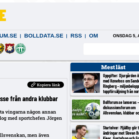
UM.SE
BOLLDATA.SE
RSS
OM
ONSDAG 5, 
Mest läst
Uppgifter: Djurgården 
med Hønefoss om Sand
Kopiera länk
Ringberg – miljonbelopp
toppförsäljning från no
sse från andra klubbar
tredjeligan
Bollforum.se lanseras – 
diskussionsforum om
sta vingarna någon annan
Allsvenskan, klubbar o
ialog med sportchefen Jörgen
Startelvor: Mjällby gör 
ändringar mot Slovan Br
 Allsvenskan, men även
Kjear, Gustafson och Gr