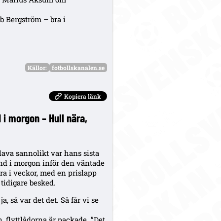
b Bergström – bra i
Källor:
fotbollskanalen.se
Kopiera länk
d i morgon – Hull nära,
slava sannolikt var hans sista
land i morgon inför den väntade
ära i veckor, med en prislapp
 tidigare besked.
a, så var det det. Så får vi se
n, flyttlådorna är packade. ”Det