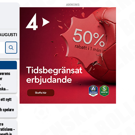
ANNONS:
AUGUSTI
överens
er
,
rska
ett nytt
ch spelare
tre
atislava –
anath in