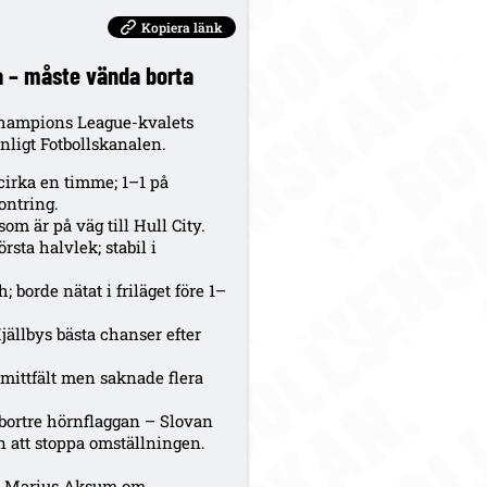
Kopiera länk
va – måste vända borta
Champions League-kvalets
nligt Fotbollskanalen.
 cirka en timme; 1–1 på
kontring.
som är på väg till Hull City.
rsta halvlek; stabil i
borde nätat i friläget före 1–
jällbys bästa chanser efter
 mittfält men saknade flera
bortre hörnflaggan – Slovan
 att stoppa omställningen.
arl Marius Aksum om