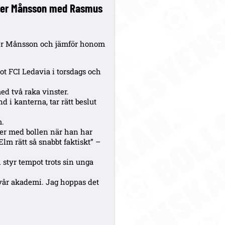
iver Månsson med Rasmus
ver Månsson och jämför honom
ot FCI Ledavia i torsdags och
d två raka vinster.
nd i kanterna, tar rätt beslut
m.
der med bollen när han har
lm rätt så snabbt faktiskt” –
h styr tempot trots sin unga
n vår akademi. Jag hoppas det