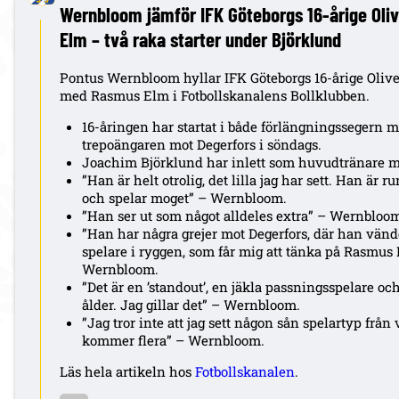
Wernbloom jämför IFK Göteborgs 16-årige Ol
Elm – två raka starter under Björklund
Pontus Wernbloom hyllar IFK Göteborgs 16-årige Oli
med Rasmus Elm i Fotbollskanalens Bollklubben.
16-åringen har startat i både förlängningssegern m
trepoängaren mot Degerfors i söndags.
Joachim Björklund har inlett som huvudtränare me
”Han är helt otrolig, det lilla jag har sett. Han är ru
och spelar moget” – Wernbloom.
”Han ser ut som något alldeles extra” – Wernbloo
”Han har några grejer mot Degerfors, där han vän
spelare i ryggen, som får mig att tänka på Rasmus E
Wernbloom.
”Det är en ’standout’, en jäkla passningsspelare oc
ålder. Jag gillar det” – Wernbloom.
”Jag tror inte att jag sett någon sån spelartyp frå
kommer flera” – Wernbloom.
Läs hela artikeln hos
Fotbollskanalen
.