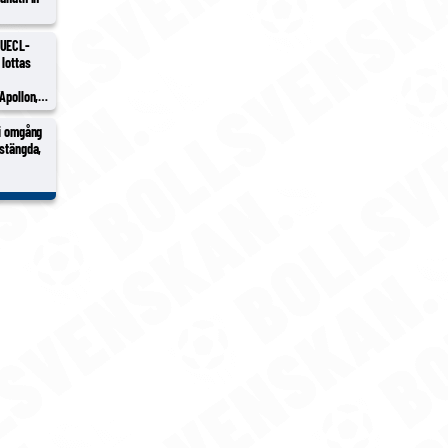
 UECL-
 lottas
Apollon,
h/Sion
 i omgång
vstängda,