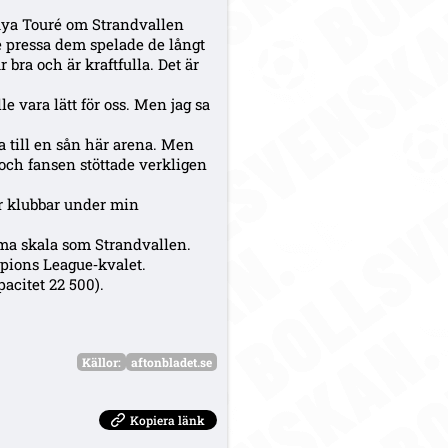
 Yaya Touré om Strandvallen
e pressa dem spelade de långt
 bra och är kraftfulla. Det är
lle vara lätt för oss. Men jag sa
a till en sån här arena. Men
 och fansen stöttade verkligen
här klubbar under min
ma skala som Strandvallen.
mpions League‑kvalet.
acitet 22 500).
Källor:
aftonbladet.se
Kopiera länk