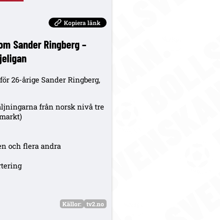
Kopiera länk
om Sander Ringberg –
jeligan
ör 26-årige Sander Ringberg,
äljningarna från norsk nivå tre
rmarkt)
en och flera andra
rtering
Källor:
tv2.no