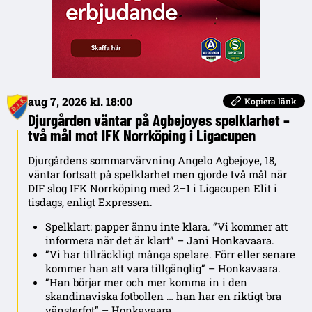
aug 7, 2026 kl. 18:00
Kopiera länk
Djurgården väntar på Agbejoyes spelklarhet –
två mål mot IFK Norrköping i Ligacupen
Djurgårdens sommarvärvning Angelo Agbejoye, 18,
väntar fortsatt på spelklarhet men gjorde två mål när
DIF slog IFK Norrköping med 2–1 i Ligacupen Elit i
tisdags, enligt Expressen.
Spelklart: papper ännu inte klara. ”Vi kommer att
informera när det är klart” – Jani Honkavaara.
”Vi har tillräckligt många spelare. Förr eller senare
kommer han att vara tillgänglig” – Honkavaara.
”Han börjar mer och mer komma in i den
skandinaviska fotbollen … han har en riktigt bra
vänsterfot” – Honkavaara.