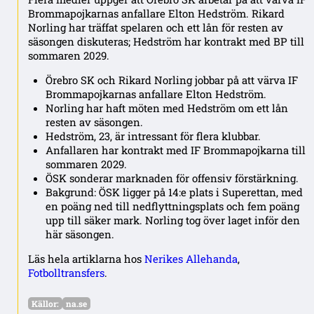
Brommapojkarnas anfallare Elton Hedström. Rikard
Norling har träffat spelaren och ett lån för resten av
säsongen diskuteras; Hedström har kontrakt med BP till
sommaren 2029.
Örebro SK och Rikard Norling jobbar på att värva IF
Brommapojkarnas anfallare Elton Hedström.
Norling har haft möten med Hedström om ett lån
resten av säsongen.
Hedström, 23, är intressant för flera klubbar.
Anfallaren har kontrakt med IF Brommapojkarna till
sommaren 2029.
ÖSK sonderar marknaden för offensiv förstärkning.
Bakgrund: ÖSK ligger på 14:e plats i Superettan, med
en poäng ned till nedflyttningsplats och fem poäng
upp till säker mark. Norling tog över laget inför den
här säsongen.
Läs hela artiklarna hos
Nerikes Allehanda
,
Fotbolltransfers
.
Källor:
na.se