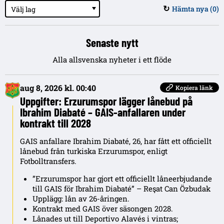
Hämta nya (
0
)
Välj lag
↻
Senaste nytt
Alla allsvenska nyheter i ett flöde
aug 8, 2026 kl. 00:40
Kopiera länk
Uppgifter: Erzurumspor lägger lånebud på
Ibrahim Diabaté – GAIS-anfallaren under
kontrakt till 2028
GAIS anfallare Ibrahim Diabaté, 26, har fått ett officiellt
lånebud från turkiska Erzurumspor, enligt
Fotbolltransfers.
”Erzurumspor har gjort ett officiellt låneerbjudande
till GAIS för Ibrahim Diabaté” – Reşat Can Özbudak
Upplägg: lån av 26-åringen.
Kontrakt med GAIS över säsongen 2028.
Lånades ut till Deportivo Alavés i vintras;