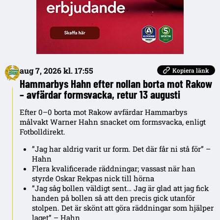
aug 7, 2026 kl. 17:55
Kopiera länk
Hammarbys Hahn efter nollan borta mot Rakow
– avfärdar formsvacka, retur 13 augusti
Efter 0–0 borta mot Rakow avfärdar Hammarbys
målvakt Warner Hahn snacket om formsvacka, enligt
Fotbolldirekt.
”Jag har aldrig varit ur form. Det där får ni stå för” –
Hahn
Flera kvalificerade räddningar; vassast när han
styrde Oskar Rekpas nick till hörna
”Jag såg bollen väldigt sent… Jag är glad att jag fick
handen på bollen så att den precis gick utanför
stolpen. Det är skönt att göra räddningar som hjälper
laget” – Hahn