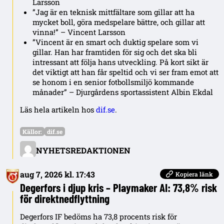
Larsson
”Jag är en teknisk mittfältare som gillar att ha
mycket boll, göra medspelare bättre, och gillar att
vinna!” – Vincent Larsson
”Vincent är en smart och duktig spelare som vi
gillar. Han har framtiden för sig och det ska bli
intressant att följa hans utveckling. På kort sikt är
det viktigt att han får speltid och vi ser fram emot att
se honom i en senior fotbollsmiljö kommande
månader” – Djurgårdens sportassistent Albin Ekdal
Läs hela artikeln hos
dif.se
.
Källor:
dif.se
NYHETSREDAKTIONEN
aug 7, 2026 kl. 17:43
Kopiera länk
Degerfors i djup kris – Playmaker AI: 73,8% risk
för direktnedflyttning
Degerfors IF bedöms ha 73,8 procents risk för