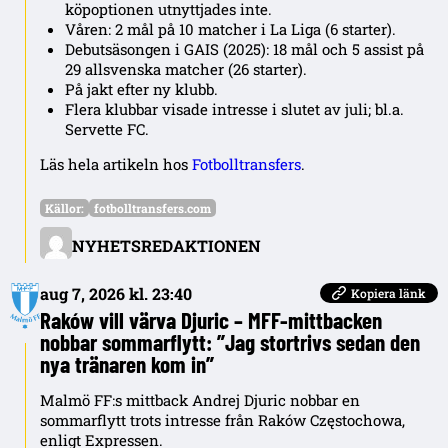
köpoptionen utnyttjades inte.
Våren: 2 mål på 10 matcher i La Liga (6 starter).
Debutsäsongen i GAIS (2025): 18 mål och 5 assist på
29 allsvenska matcher (26 starter).
På jakt efter ny klubb.
Flera klubbar visade intresse i slutet av juli; bl.a.
Servette FC.
Läs hela artikeln hos
Fotbolltransfers
.
Källor:
fotbolltransfers.com
NYHETSREDAKTIONEN
aug 7, 2026 kl. 23:40
Kopiera länk
Raków vill värva Djuric – MFF-mittbacken
nobbar sommarflytt: ”Jag stortrivs sedan den
nya tränaren kom in”
Malmö FF:s mittback Andrej Djuric nobbar en
sommarflytt trots intresse från Raków Częstochowa,
enligt Expressen.