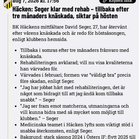
aug 7, 2026 kl. 17:56
Kopiera länk
Häcken: Seger klar med rehab – tillbaka efter
tre månaders knäskada, siktar på hösten
BK Häckens mittfältare David Seger, 27, har återvänt
efter vårens knäskada och är redo för höstsäsongen,
enligt klubbens hemsida.
Tillbaka i somras efter tre månaders frånvaro med
knäskada.
Rehabiliteringen avklarad; vill nu visa kvaliteterna
han värvades för.
Värvades i februari; formen var “väldigt bra” precis
före skadan, enligt Seger.
”Jag har jobbat hårt med rehabiliteringen, det är
något som bidragit till att jag ändå kom tillbaka
snabbt.” – Seger
”Jag ser fram emot matcherna, utmaningarna och
vill kunna bidra med så mycket som möjligt till
klubben.” – Seger
Medicinska teamet i Häcken lyfts som viktigt stöd i
snabba återkomsten, enligt Seger.
Bakgrund: stark säsong 2024 i Östers IF; flytt 2025 till