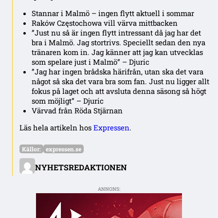
Stannar i Malmö – ingen flytt aktuell i sommar
Raków Częstochowa vill värva mittbacken
”Just nu så är ingen flytt intressant då jag har det
bra i Malmö. Jag stortrivs. Speciellt sedan den nya
tränaren kom in. Jag känner att jag kan utvecklas
som spelare just i Malmö” – Djuric
”Jag har ingen brådska härifrån, utan ska det vara
något så ska det vara bra som fan. Just nu ligger allt
fokus på laget och att avsluta denna säsong så högt
som möjligt” – Djuric
Värvad från Röda Stjärnan
Läs hela artikeln hos
Expressen
.
Källor:
expressen.se
NYHETSREDAKTIONEN
ANNONS: