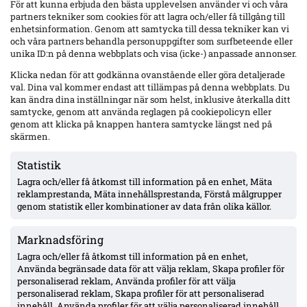
För att kunna erbjuda den bästa upplevelsen använder vi och våra
partners tekniker som cookies för att lagra och/eller få tillgång till
enhetsinformation. Genom att samtycka till dessa tekniker kan vi
och våra partners behandla personuppgifter som surfbeteende eller
unika ID:n på denna webbplats och visa (icke-) anpassade annonser.
Grafik: Bolldata.se
Klicka nedan för att godkänna ovanstående eller göra detaljerade
val. Dina val kommer endast att tillämpas på denna webbplats. Du
kan ändra dina inställningar när som helst, inklusive återkalla ditt
Källor:
kt-kuriren.se
bolldata.se
samtycke, genom att använda reglagen på cookiepolicyn eller
genom att klicka på knappen hantera samtycke längst ned på
NYHETSREDAKTIONEN
skärmen.
ANNONS:
Statistik
Lagra och/eller få åtkomst till information på en enhet, Mäta
reklamprestanda, Mäta innehållsprestanda, Förstå målgrupper
genom statistik eller kombinationer av data från olika källor.
Marknadsföring
Lagra och/eller få åtkomst till information på en enhet,
Använda begränsade data för att välja reklam, Skapa profiler för
personaliserad reklam, Använda profiler för att välja
personaliserad reklam, Skapa profiler för att personaliserad
innehåll, Använda profiler för att välja personaliserad innehåll,