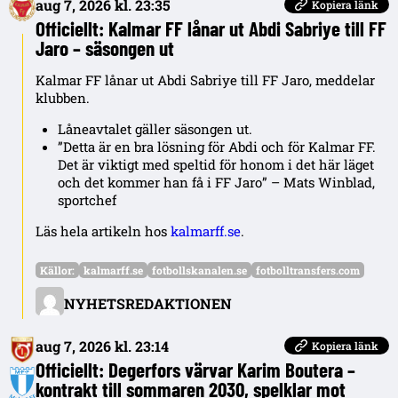
aug 7, 2026 kl. 23:35
Kopiera länk
Officiellt: Kalmar FF lånar ut Abdi Sabriye till FF
Jaro – säsongen ut
Kalmar FF lånar ut Abdi Sabriye till FF Jaro, meddelar
klubben.
Låneavtalet gäller säsongen ut.
”Detta är en bra lösning för Abdi och för Kalmar FF.
Det är viktigt med speltid för honom i det här läget
och det kommer han få i FF Jaro” – Mats Winblad,
sportchef
Läs hela artikeln hos
kalmarff.se
.
Källor:
kalmarff.se
fotbollskanalen.se
fotbolltransfers.com
NYHETSREDAKTIONEN
aug 7, 2026 kl. 23:14
Kopiera länk
Officiellt: Degerfors värvar Karim Boutera –
kontrakt till sommaren 2030, spelklar mot