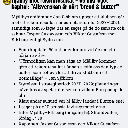
Mjällby mot rekordresultat – 56 mkr eget
kapital; ”Allsvenskan är vårt ’bread & butter'”
Mjällbys ordförande Jan Sjöblom uppger att klubben går
mot ett rekordresultat i år och planerar för 2027–2029,
samtidigt som A-laget har en seger på de tio senaste och
saknar Jesper Gustavsson och Viktor Gustafson mot
Elfsborg, enligt Sydöstran.
Egna kapitalet 56 miljoner kronor vid årsmötet i
början av året
”Förmodligen kan man säga att Mjällby kommer
göra ett rekordresultat i år och skaffa oss den typ av
buffert som behövs för att driva klubben i ett
normalläge” – Jan Sjöblom
Styrelsen i strategiperiod: 2027–2029; planeringen
påverkas av spelarrörelser och vilken Europacup det
blir
Klart under augusti var Mjällby landar i Europa-spel
1 seger på de 10 senaste tävlingsmatcherna
Inför Mjällby–Elfsborg (omgång 16): Strandvallen,
lördag 17.30
Kaptenen Jesper Gustavsson och Viktor Gustafson