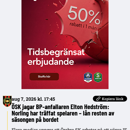
aug 7, 2026 kl. 17:45
Kopiera länk
ÖSK jagar BP-anfallaren Elton Hedström:
Norling har träffat spelaren – lån resten av
säsongen på bordet
Flera medier uppger att Örebro SK arbetar på att värva IF