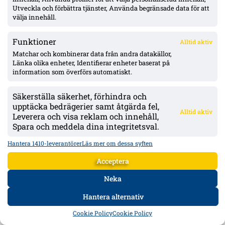
Utveckla och förbättra tjänster, Använda begränsade data för att
välja innehåll.
Funktioner
Alltid aktiv
Matchar och kombinerar data från andra datakällor,
Länka olika enheter, Identifierar enheter baserat på
information som överförs automatiskt.
Säkerställa säkerhet, förhindra och
aug 7, 2026 kl. 12:55
Kopiera länk
upptäcka bedrägerier samt åtgärda fel,
Uppgifter: Mjällby budar på Sebastian Hansen
Alltid aktiv
Leverera och visa reklam och innehåll,
(Odds BK) – kontrakt till 2027
Spara och meddela dina integritetsval.
Mjällby AIF har lagt ett bud på Odds BK:s 19-årige
Hantera 1410-leverantörer
Läs mer om dessa syften
målvakt Sebastian Hansen, enligt TV2 och
Acceptera
Telemarksavisa.
Neka
Bud inlämnat på Sebastian Hansen. Ingen uppgift
om budets storlek.
Hantera alternativ
Målvakt, 19, tillhör Odds BK i norska andraligan.
Kontrakt till och med säsongen 2027.
HEM
DATA
FORUM
DELA
Cookie Policy
Cookie Policy
16 ligamatcher 2026, 6 hållna nollor.