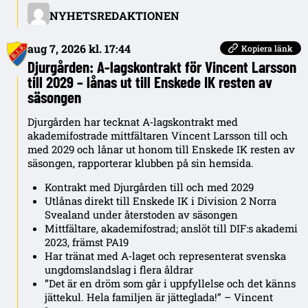
NYHETSREDAKTIONEN
aug 7, 2026 kl. 17:44
Kopiera länk
Djurgården: A‑lagskontrakt för Vincent Larsson
till 2029 – lånas ut till Enskede IK resten av
säsongen
Djurgården har tecknat A‑lagskontrakt med
akademifostrade mittfältaren Vincent Larsson till och
med 2029 och lånar ut honom till Enskede IK resten av
säsongen, rapporterar klubben på sin hemsida.
Kontrakt med Djurgården till och med 2029
Utlånas direkt till Enskede IK i Division 2 Norra
Svealand under återstoden av säsongen
Mittfältare, akademifostrad; anslöt till DIF:s akademi
2023, främst PA19
Har tränat med A‑laget och representerat svenska
ungdomslandslag i flera åldrar
”Det är en dröm som går i uppfyllelse och det känns
jättekul. Hela familjen är jätteglada!” – Vincent