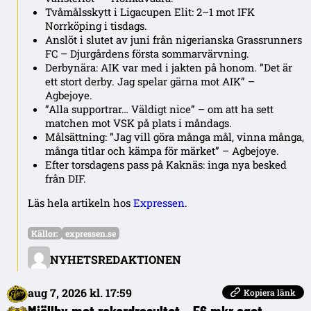
Tvåmålsskytt i Ligacupen Elit: 2–1 mot IFK
Norrköping i tisdags.
Anslöt i slutet av juni från nigerianska Grassrunners
FC – Djurgårdens första sommarvärvning.
Derbynära: AIK var med i jakten på honom. ”Det är
ett stort derby. Jag spelar gärna mot AIK” –
Agbejoye.
”Alla supportrar… Väldigt nice” – om att ha sett
matchen mot VSK på plats i måndags.
Målsättning: ”Jag vill göra många mål, vinna många,
många titlar och kämpa för märket” – Agbejoye.
Efter torsdagens pass på Kaknäs: inga nya besked
från DIF.
Läs hela artikeln hos
Expressen
.
Källor:
expressen.se
NYHETSREDAKTIONEN
aug 7, 2026 kl. 17:59
Kopiera länk