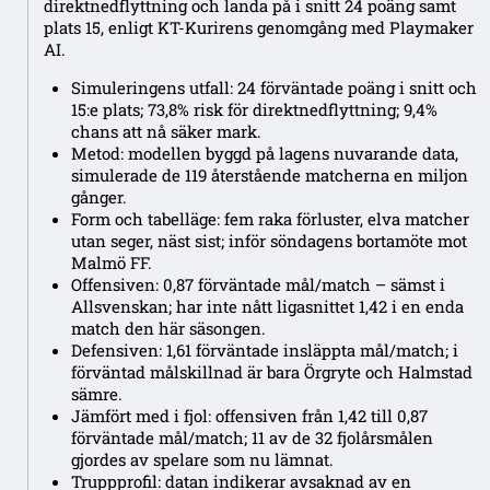
direktnedflyttning och landa på i snitt 24 poäng samt
plats 15, enligt KT-Kurirens genomgång med Playmaker
AI.
Simuleringens utfall: 24 förväntade poäng i snitt och
15:e plats; 73,8% risk för direktnedflyttning; 9,4%
chans att nå säker mark.
Metod: modellen byggd på lagens nuvarande data,
simulerade de 119 återstående matcherna en miljon
gånger.
Form och tabelläge: fem raka förluster, elva matcher
utan seger, näst sist; inför söndagens bortamöte mot
Malmö FF.
Offensiven: 0,87 förväntade mål/match – sämst i
Allsvenskan; har inte nått ligasnittet 1,42 i en enda
match den här säsongen.
Defensiven: 1,61 förväntade insläppta mål/match; i
förväntad målskillnad är bara Örgryte och Halmstad
sämre.
Jämfört med i fjol: offensiven från 1,42 till 0,87
förväntade mål/match; 11 av de 32 fjolårsmålen
gjordes av spelare som nu lämnat.
Truppprofil: datan indikerar avsaknad av en