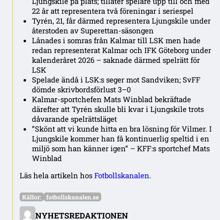
Ljungskile på plats; tillåter spelare upp till och med
22 år att representera två föreningar i seriespel
Tyrén, 21, får därmed representera Ljungskile under
återstoden av Superettan-säsongen
Lånades i somras från Kalmar till LSK men hade
redan representerat Kalmar och IFK Göteborg under
kalenderåret 2026 – saknade därmed spelrätt för
LSK
Spelade ändå i LSK:s seger mot Sandviken; SvFF
dömde skrivbordsförlust 3–0
Kalmar-sportchefen Mats Winblad bekräftade
därefter att Tyrén skulle bli kvar i Ljungskile trots
dåvarande spelrättsläget
”Skönt att vi kunde hitta en bra lösning för Vilmer. I
Ljungskile kommer han få kontinuerlig speltid i en
miljö som han känner igen” – KFF:s sportchef Mats
Winblad
Läs hela artikeln hos
Fotbollskanalen
.
Källor:
fotbollskanalen.se
NYHETSREDAKTIONEN