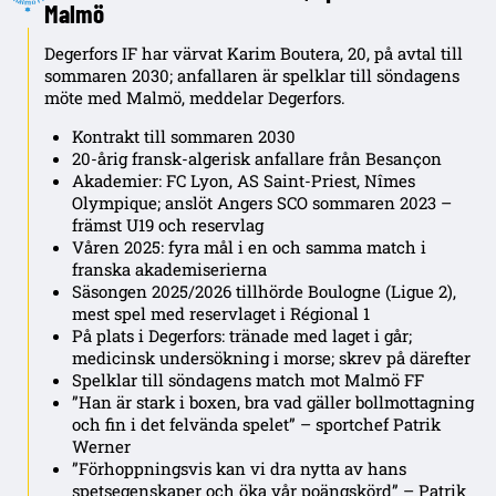
Malmö
Degerfors IF har värvat Karim Boutera, 20, på avtal till
sommaren 2030; anfallaren är spelklar till söndagens
möte med Malmö, meddelar Degerfors.
Kontrakt till sommaren 2030
20-årig fransk-algerisk anfallare från Besançon
Akademier: FC Lyon, AS Saint-Priest, Nîmes
Olympique; anslöt Angers SCO sommaren 2023 –
främst U19 och reservlag
Våren 2025: fyra mål i en och samma match i
franska akademiserierna
Säsongen 2025/2026 tillhörde Boulogne (Ligue 2),
mest spel med reservlaget i Régional 1
På plats i Degerfors: tränade med laget i går;
medicinsk undersökning i morse; skrev på därefter
Spelklar till söndagens match mot Malmö FF
”Han är stark i boxen, bra vad gäller bollmottagning
och fin i det felvända spelet” – sportchef Patrik
Werner
”Förhoppningsvis kan vi dra nytta av hans
spetsegenskaper och öka vår poängskörd” – Patrik