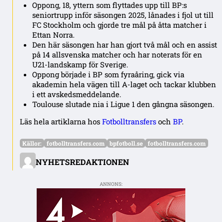
Oppong, 18, yttern som flyttades upp till BP:s
seniortrupp inför säsongen 2025, lånades i fjol ut till
FC Stockholm och gjorde tre mål på åtta matcher i
Ettan Norra.
Den här säsongen har han gjort två mål och en assist
på 14 allsvenska matcher och har noterats för en
U21-landskamp för Sverige.
Oppong började i BP som fyraåring, gick via
akademin hela vägen till A-laget och tackar klubben
i ett avskedsmeddelande.
Toulouse slutade nia i Ligue 1 den gångna säsongen.
Läs hela artiklarna hos
Fotbolltransfers
och
BP
.
Källor:
fotbolltransfers.com
bpfotboll.se
fotbolltransfers.com
NYHETSREDAKTIONEN
ANNONS: