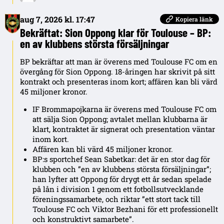
aug 7, 2026 kl. 17:47
Kopiera länk
Bekräftat: Sion Oppong klar för Toulouse – BP:
en av klubbens största försäljningar
BP bekräftar att man är överens med Toulouse FC om en
övergång för Sion Oppong. 18-åringen har skrivit på sitt
kontrakt och presenteras inom kort; affären kan bli värd
45 miljoner kronor.
IF Brommapojkarna är överens med Toulouse FC om
att sälja Sion Oppong; avtalet mellan klubbarna är
klart, kontraktet är signerat och presentation väntar
inom kort.
Affären kan bli värd 45 miljoner kronor.
BP:s sportchef Sean Sabetkar: det är en stor dag för
klubben och ”en av klubbens största försäljningar”;
han lyfter att Oppong för drygt ett år sedan spelade
på lån i division 1 genom ett fotbollsutvecklande
föreningssamarbete, och riktar ”ett stort tack till
Toulouse FC och Viktor Bezhani för ett professionellt
och konstruktivt samarbete”.