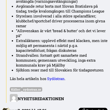
avstängda (varningsavstängningar)
Avgörande retur borta mot Slovan Bratislava på
tisdag, tredje kvalomgången till Champions League
Styrelsen involverad i alla större spelaraffärer;
klubbchef/sportchef driver processerna inom givna
ramar
”Allsvenskan är vårt ’bread & butter’ och det vi lever
på”
Extraläktaren: upplevd effekt med klacken, men inte
möjlig att permanenta i närtid p.g.a.
kapacitetsförlust; frågan diskuteras
Strandvallen: fortsatt gott samarbete med
kommunen; gemensam utveckling, inga extra
kommunala krav på Mjällby
Sjöblom reser med till Slovakien för tisdagsreturen
Läs hela artikeln hos
Sydöstran
.
Källor:
sydostran.se
NYHETSREDAKTIONEN