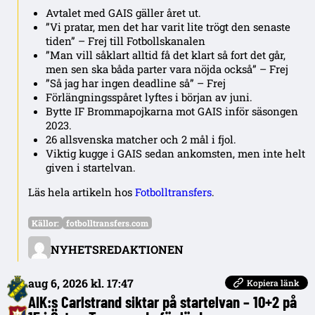
Avtalet med GAIS gäller året ut.
”Vi pratar, men det har varit lite trögt den senaste
tiden” – Frej till Fotbollskanalen
”Man vill såklart alltid få det klart så fort det går,
men sen ska båda parter vara nöjda också” – Frej
”Så jag har ingen deadline så” – Frej
Förlängningsspåret lyftes i början av juni.
Bytte IF Brommapojkarna mot GAIS inför säsongen
2023.
26 allsvenska matcher och 2 mål i fjol.
Viktig kugge i GAIS sedan ankomsten, men inte helt
given i startelvan.
Läs hela artikeln hos
Fotbolltransfers
.
Källor:
fotbolltransfers.com
NYHETSREDAKTIONEN
aug 6, 2026 kl. 17:47
Kopiera länk
AIK:s Carlstrand siktar på startelvan – 10+2 på