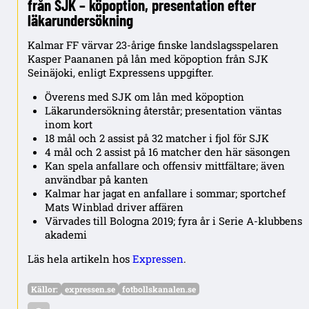
från SJK – köpoption, presentation efter
läkarundersökning
Kalmar FF värvar 23-årige finske landslagsspelaren
Kasper Paananen på lån med köpoption från SJK
Seinäjoki, enligt Expressens uppgifter.
Överens med SJK om lån med köpoption
Läkarundersökning återstår; presentation väntas
inom kort
18 mål och 2 assist på 32 matcher i fjol för SJK
4 mål och 2 assist på 16 matcher den här säsongen
Kan spela anfallare och offensiv mittfältare; även
användbar på kanten
Kalmar har jagat en anfallare i sommar; sportchef
Mats Winblad driver affären
Värvades till Bologna 2019; fyra år i Serie A-klubbens
akademi
Läs hela artikeln hos
Expressen
.
Källor:
expressen.se
fotbollskanalen.se