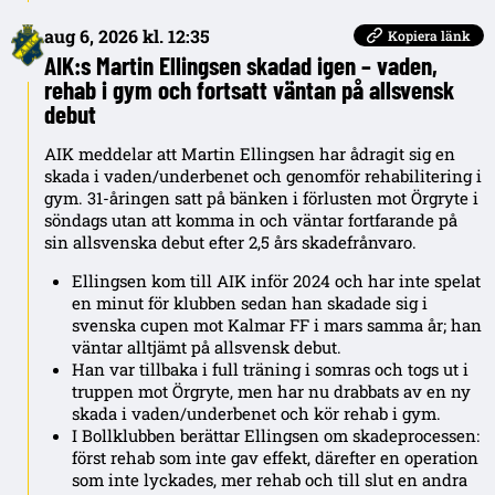
aug 6, 2026 kl. 12:35
Kopiera länk
AIK:s Martin Ellingsen skadad igen – vaden,
rehab i gym och fortsatt väntan på allsvensk
debut
AIK meddelar att Martin Ellingsen har ådragit sig en
skada i vaden/underbenet och genomför rehabilitering i
gym. 31-åringen satt på bänken i förlusten mot Örgryte i
söndags utan att komma in och väntar fortfarande på
sin allsvenska debut efter 2,5 års skadefrånvaro.
Ellingsen kom till AIK inför 2024 och har inte spelat
en minut för klubben sedan han skadade sig i
svenska cupen mot Kalmar FF i mars samma år; han
väntar alltjämt på allsvensk debut.
Han var tillbaka i full träning i somras och togs ut i
truppen mot Örgryte, men har nu drabbats av en ny
skada i vaden/underbenet och kör rehab i gym.
I Bollklubben berättar Ellingsen om skadeprocessen:
först rehab som inte gav effekt, därefter en operation
som inte lyckades, mer rehab och till slut en andra