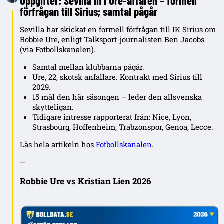
Uppgifter: Sevilla in i Ure-affären – formell
förfrågan till Sirius; samtal pågår
Sevilla har skickat en formell förfrågan till IK Sirius om
Robbie Ure, enligt Talksport-journalisten Ben Jacobs
(via Fotbollskanalen).
Samtal mellan klubbarna pågår.
Ure, 22, skotsk anfallare. Kontrakt med Sirius till
2029.
15 mål den här säsongen – leder den allsvenska
skytteligan.
Tidigare intresse rapporterat från: Nice, Lyon,
Strasbourg, Hoffenheim, Trabzonspor, Genoa, Lecce.
Läs hela artikeln hos
Fotbollskanalen
.
—
Robbie Ure vs Kristian Lien 2026