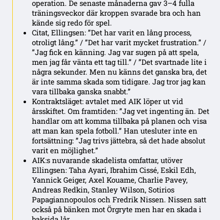
operation. De senaste månaderna gav 3–4 fulla
träningsveckor där kroppen svarade bra och han
kände sig redo för spel.
Citat, Ellingsen: ”Det har varit en lång process,
otroligt lång.” / ”Det har varit mycket frustration.” /
”Jag fick en känning. Jag var sugen på att spela,
men jag får vänta ett tag till.” / ”Det svartnade lite i
några sekunder. Men nu känns det ganska bra, det
är inte samma skada som tidigare. Jag tror jag kan
vara tillbaka ganska snabbt.”
Kontraktsläget: avtalet med AIK löper ut vid
årsskiftet. Om framtiden: ”Jag vet ingenting än. Det
handlar om att komma tillbaka på planen och visa
att man kan spela fotboll.” Han utesluter inte en
fortsättning: ”Jag trivs jättebra, så det hade absolut
varit en möjlighet.”
AIK:s nuvarande skadelista omfattar, utöver
Ellingsen: Taha Ayari, Ibrahim Cissé, Eskil Edh,
Yannick Geiger, Axel Kouame, Charlie Pavey,
Andreas Redkin, Stanley Wilson, Sotirios
Papagiannopoulos och Fredrik Nissen. Nissen satt
också på bänken mot Örgryte men har en skada i
baksida lår.