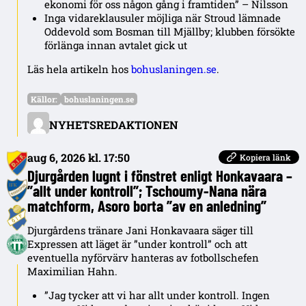
ekonomi för oss någon gång i framtiden” – Nilsson
Inga vidareklausuler möjliga när Stroud lämnade
Oddevold som Bosman till Mjällby; klubben försökte
förlänga innan avtalet gick ut
Läs hela artikeln hos
bohuslaningen.se
.
Källor:
bohuslaningen.se
NYHETSREDAKTIONEN
aug 6, 2026 kl. 17:50
Kopiera länk
Djurgården lugnt i fönstret enligt Honkavaara –
”allt under kontroll”; Tschoumy-Nana nära
matchform, Asoro borta ”av en anledning”
Djurgårdens tränare Jani Honkavaara säger till
Expressen att läget är ”under kontroll” och att
eventuella nyförvärv hanteras av fotbollschefen
Maximilian Hahn.
”Jag tycker att vi har allt under kontroll. Ingen