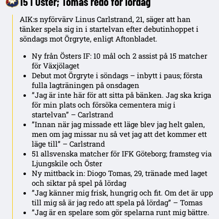
15 i Öster; Tomas redo för lördag
AIK:s nyförvärv Linus Carlstrand, 21, säger att han
tänker spela sig in i startelvan efter debutinhoppet i
söndags mot Örgryte, enligt Aftonbladet.
Ny från Östers IF: 10 mål och 2 assist på 15 matcher
för Växjölaget
Debut mot Örgryte i söndags – inbytt i paus; första
fulla lagträningen på onsdagen
”Jag är inte här för att sitta på bänken. Jag ska kriga
för min plats och försöka cementera mig i
startelvan” – Carlstrand
”Innan när jag missade ett läge blev jag helt galen,
men om jag missar nu så vet jag att det kommer ett
läge till” – Carlstrand
51 allsvenska matcher för IFK Göteborg; framsteg via
Ljungskile och Öster
Ny mittback in: Diogo Tomas, 29, tränade med laget
och siktar på spel på lördag
”Jag känner mig frisk, hungrig och fit. Om det är upp
till mig så är jag redo att spela på lördag” – Tomas
”Jag är en spelare som gör spelarna runt mig bättre.