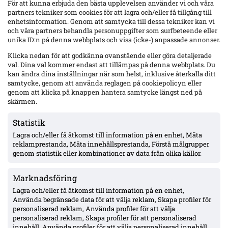
För att kunna erbjuda den bästa upplevelsen använder vi och våra
partners tekniker som cookies för att lagra och/eller få tillgång till
Kontakt i somras: Ståhl kollade intresset för en snabb
enhetsinformation. Genom att samtycka till dessa tekniker kan vi
retur till Djurgården efter Nguens avsked från Al
och våra partners behandla personuppgifter som surfbeteende eller
Akhdoud
unika ID:n på denna webbplats och visa (icke-) anpassade annonser.
Nguen lämnade Djurgården i vintras efter två
säsonger
Klicka nedan för att godkänna ovanstående eller göra detaljerade
Halvår i Al Akhdoud: 1 mål på 13 matcher; laget
val. Dina val kommer endast att tillämpas på denna webbplats. Du
kan ändra dina inställningar när som helst, inklusive återkalla ditt
nedflyttat
samtycke, genom att använda reglagen på cookiepolicyn eller
Valde i stället att skriva på för Tochigi City i
genom att klicka på knappen hantera samtycke längst ned på
japanska andraligan
skärmen.
”Vi får se bror, jag vet icke… vi får se vad som
händer” – Tokmac Nguen enligt Ståhl
Statistik
”Jag tror inte att han var omöjlig, absolut inte” –
Lagra och/eller få åtkomst till information på en enhet, Mäta
Ståhl
reklamprestanda, Mäta innehållsprestanda, Förstå målgrupper
Ståhl säger att Nguen trivdes mycket bra i
genom statistik eller kombinationer av data från olika källor.
Djurgården men förstod flytten till Saudi för
ekonomin
Ståhl har förståelse för Japan-valet och hänvisar till
Marknadsföring
erfarenheter från ex-lagkamraten Deniz Hümmet
Lagra och/eller få åtkomst till information på en enhet,
(Gamba Osaka)
Använda begränsade data för att välja reklam, Skapa profiler för
personaliserad reklam, Använda profiler för att välja
Läs hela artikeln hos
Fotbolldirekt
.
personaliserad reklam, Skapa profiler för att personaliserad
innehåll, Använda profiler för att välja personaliserad innehåll,