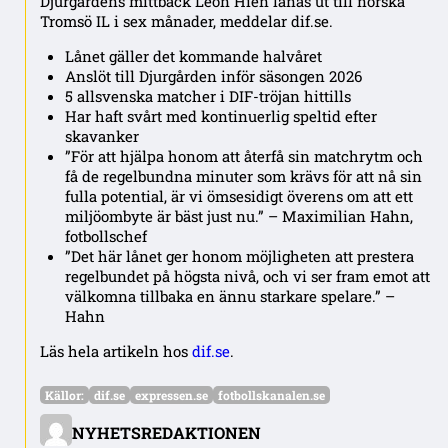
Djurgårdens mittback Leon Hien lånas ut till norska
Tromsö IL i sex månader, meddelar dif.se.
Lånet gäller det kommande halvåret
Anslöt till Djurgården inför säsongen 2026
5 allsvenska matcher i DIF-tröjan hittills
Har haft svårt med kontinuerlig speltid efter
skavanker
”För att hjälpa honom att återfå sin matchrytm och
få de regelbundna minuter som krävs för att nå sin
fulla potential, är vi ömsesidigt överens om att ett
miljöombyte är bäst just nu.” – Maximilian Hahn,
fotbollschef
”Det här lånet ger honom möjligheten att prestera
regelbundet på högsta nivå, och vi ser fram emot att
välkomna tillbaka en ännu starkare spelare.” –
Hahn
Läs hela artikeln hos
dif.se
.
Källor:
dif.se
expressen.se
fotbollskanalen.se
NYHETSREDAKTIONEN