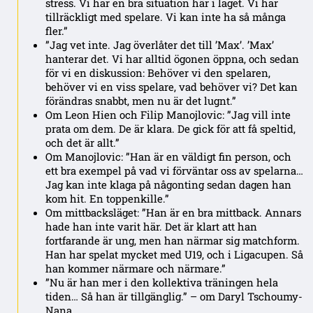
stress. Vi har en bra situation här i laget. Vi har
tillräckligt med spelare. Vi kan inte ha så många
fler.”
”Jag vet inte. Jag överlåter det till ’Max’. ’Max’
hanterar det. Vi har alltid ögonen öppna, och sedan
för vi en diskussion: Behöver vi den spelaren,
behöver vi en viss spelare, vad behöver vi? Det kan
förändras snabbt, men nu är det lugnt.”
Om Leon Hien och Filip Manojlovic: ”Jag vill inte
prata om dem. De är klara. De gick för att få speltid,
och det är allt.”
Om Manojlovic: ”Han är en väldigt fin person, och
ett bra exempel på vad vi förväntar oss av spelarna…
Jag kan inte klaga på någonting sedan dagen han
kom hit. En toppenkille.”
Om mittbacksläget: ”Han är en bra mittback. Annars
hade han inte varit här. Det är klart att han
fortfarande är ung, men han närmar sig matchform.
Han har spelat mycket med U19, och i Ligacupen. Så
han kommer närmare och närmare.”
”Nu är han mer i den kollektiva träningen hela
tiden… Så han är tillgänglig.” – om Daryl Tschoumy-
Nana