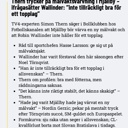
Thern trycker på målvaktsvärvning i Mjällby –
ifrågasätter Wallinder: ”inte tillräckligt bra för
ett topplag”
TV4-experten Simon Thern säger i Bollklubben hos
Fotbollskanalen att Mjällby bör värva en ny målvakt och
att Robin Wallinder inte håller för ett topplag.
Råd till sportchefen Hasse Larsson: ge sig ut på
målvaktsjakt.
Wallinder har varit förstaval den här säsongen efter
Noel Törnqvist.
”Han är inte tillräckligt bra för ett topplag i
allsvenskan” – Thern.
Thern om profilen: bra med fötterna, men
räddningarna saknas.
”Det känns inte riktigt stabilt, det känns skakigt” –
Thern.
”Hade jag varit Mjällby hade jag värvat en ny
målvakt” – Nordin Gerzic; pekar på mentalt tryck
efter Törnqvists succé, SM-guldet och Europaspelet.
Formkurva: sju raka utan seger i allsvenskan; CL-
kvalförlust borta mot Slovan Bratislava i tisdags.