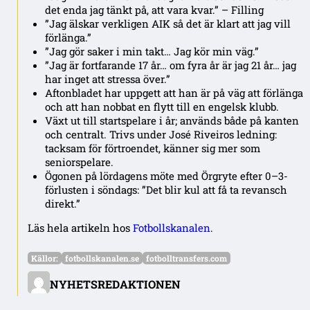
det enda jag tänkt på, att vara kvar.” – Filling
”Jag älskar verkligen AIK så det är klart att jag vill
förlänga.”
”Jag gör saker i min takt… Jag kör min väg.”
”Jag är fortfarande 17 år… om fyra år är jag 21 år… jag
har inget att stressa över.”
Aftonbladet har uppgett att han är på väg att förlänga
och att han nobbat en flytt till en engelsk klubb.
Växt ut till startspelare i år; används både på kanten
och centralt. Trivs under José Riveiros ledning:
tacksam för förtroendet, känner sig mer som
seniorspelare.
Ögonen på lördagens möte med Örgryte efter 0–3-
förlusten i söndags: ”Det blir kul att få ta revansch
direkt.”
Läs hela artikeln hos
Fotbollskanalen
.
Källor:
fotbollskanalen.se
fotbolltransfers.com
NYHETSREDAKTIONEN