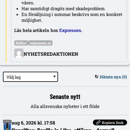
våren.
Har samtidigt dragits med skadeproblem.
En försäljning i sommar beskrivs som en konkret
möjlighet.
Läs hela artikeln hos
Expressen
.
Källor:
expressen.se
NYHETSREDAKTIONEN
Hämta nya (
0
)
Välj lag
↻
Senaste nytt
Alla allsvenska nyheter i ett flöde
aug 6, 2026 kl. 17:58
Kopiera länk