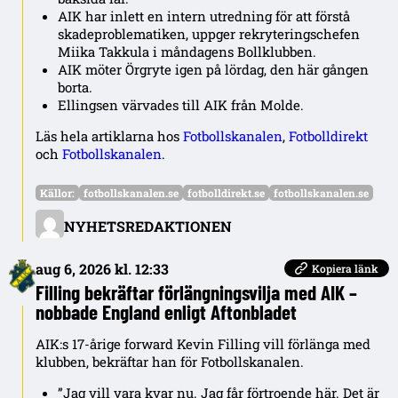
AIK har inlett en intern utredning för att förstå
skadeproblematiken, uppger rekryteringschefen
Miika Takkula i måndagens Bollklubben.
AIK möter Örgryte igen på lördag, den här gången
borta.
Ellingsen värvades till AIK från Molde.
Läs hela artiklarna hos
Fotbollskanalen
,
Fotbolldirekt
och
Fotbollskanalen
.
Källor:
fotbollskanalen.se
fotbolldirekt.se
fotbollskanalen.se
NYHETSREDAKTIONEN
aug 6, 2026 kl. 12:33
Kopiera länk
Filling bekräftar förlängningsvilja med AIK –
nobbade England enligt Aftonbladet
AIK:s 17-årige forward Kevin Filling vill förlänga med
klubben, bekräftar han för Fotbollskanalen.
”Jag vill vara kvar nu. Jag får förtroende här. Det är