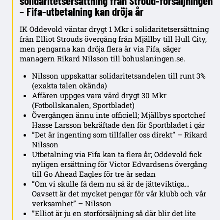
solidaritetsersättning från Stroud-försäljningen
– Fifa-utbetalning kan dröja år
IK Oddevold väntar drygt 1 Mkr i solidaritetsersättning
från Elliot Strouds övergång från Mjällby till Hull City,
men pengarna kan dröja flera år via Fifa, säger
managern Rikard Nilsson till bohuslaningen.se.
Nilsson uppskattar solidaritetsandelen till runt 3%
(exakta talen okända)
Affären uppges vara värd drygt 30 Mkr
(Fotbollskanalen, Sportbladet)
Övergången ännu inte officiell; Mjällbys sportchef
Hasse Larsson bekräftade den för Sportbladet i går
”Det är ingenting som tillfaller oss direkt” – Rikard
Nilsson
Utbetalning via Fifa kan ta flera år; Oddevold fick
nyligen ersättning för Victor Edvardsens övergång
till Go Ahead Eagles för tre år sedan
”Om vi skulle få dem nu så är de jätteviktiga…
Oavsett är det mycket pengar för vår klubb och vår
verksamhet” – Nilsson
”Elliot är ju en storförsäljning så där blir det lite