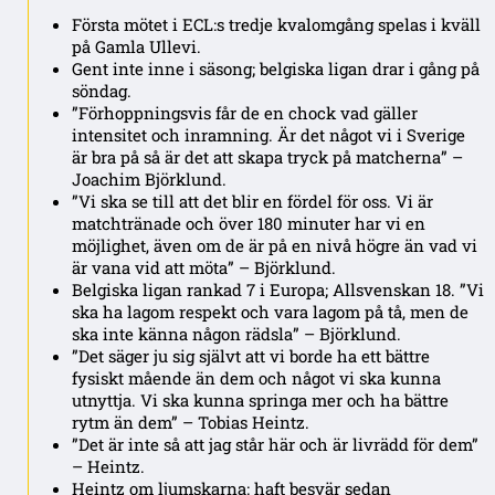
Första mötet i ECL:s tredje kvalomgång spelas i kväll
på Gamla Ullevi.
Gent inte inne i säsong; belgiska ligan drar i gång på
söndag.
”Förhoppningsvis får de en chock vad gäller
intensitet och inramning. Är det något vi i Sverige
är bra på så är det att skapa tryck på matcherna” –
Joachim Björklund.
”Vi ska se till att det blir en fördel för oss. Vi är
matchtränade och över 180 minuter har vi en
möjlighet, även om de är på en nivå högre än vad vi
är vana vid att möta” – Björklund.
Belgiska ligan rankad 7 i Europa; Allsvenskan 18. ”Vi
ska ha lagom respekt och vara lagom på tå, men de
ska inte känna någon rädsla” – Björklund.
”Det säger ju sig självt att vi borde ha ett bättre
fysiskt mående än dem och något vi ska kunna
utnyttja. Vi ska kunna springa mer och ha bättre
rytm än dem” – Tobias Heintz.
”Det är inte så att jag står här och är livrädd för dem”
– Heintz.
Heintz om ljumskarna: haft besvär sedan