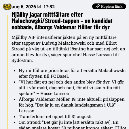
aug 6, 2026 kl. 17:52
Kopiera länk
Mjällby jagar mittfältare efter
Malachowski/Stroud-tappen – en kandidat
nobbade, Ålborgs Valdemar Möller för dyr
Mjällby AIF intensifierar jakten på en ny mittfältare
efter tappet av Ludwig Malachowski och med Elliot
Stroud på väg ut; en tilltänkt lösning har sagt nej och en
annan blev för dyr, säger sportchef Hasse Larsson till
Sydöstran.
Ny mittfältare prioriteras för att ersätta Malachowski
efter flytten till FC Basel.
”Vi har fått ett nej och den andre blev för dyr. Vi gör
allt i vår makt, dag och natt, för att vi ska hitta rätt
spelare” – Hasse Larsson.
Ålborgs Valdemar Möller, 19, inte aktuell: prislappen
för hög. ”Det är ju en dansk landslagsman i U19” –
Larsson.
Transferfönstret öppet till 31 augusti.
Om Stroud: ”Det går ju inte [att ersätta rakt av]. En
sådan spelare kostar 50 miljoner kronor säkert. Elliot