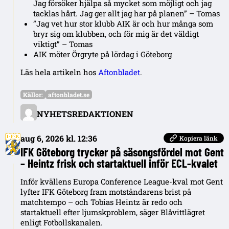
Jag försöker hjälpa så mycket som möjligt och jag
tacklas hårt. Jag ger allt jag har på planen” – Tomas
”Jag vet hur stor klubb AIK är och hur många som
bryr sig om klubben, och för mig är det väldigt
viktigt” – Tomas
AIK möter Örgryte på lördag i Göteborg
Läs hela artikeln hos
Aftonbladet
.
Källor:
aftonbladet.se
NYHETSREDAKTIONEN
aug 6, 2026 kl. 12:36
Kopiera länk
IFK Göteborg trycker på säsongsfördel mot Gent
– Heintz frisk och startaktuell inför ECL-kvalet
Inför kvällens Europa Conference League-kval mot Gent
lyfter IFK Göteborg fram motståndarens brist på
matchtempo – och Tobias Heintz är redo och
startaktuell efter ljumskproblem, säger Blåvittlägret
enligt Fotbollskanalen.