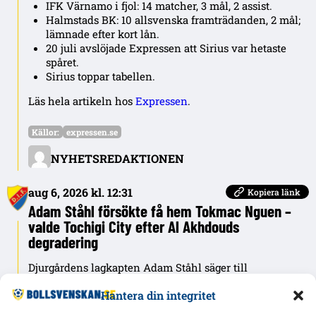
IFK Värnamo i fjol: 14 matcher, 3 mål, 2 assist.
Halmstads BK: 10 allsvenska framträdanden, 2 mål;
lämnade efter kort lån.
20 juli avslöjade Expressen att Sirius var hetaste
spåret.
Sirius toppar tabellen.
Läs hela artikeln hos
Expressen
.
Källor:
expressen.se
NYHETSREDAKTIONEN
aug 6, 2026 kl. 12:31
Kopiera länk
Adam Ståhl försökte få hem Tokmac Nguen –
valde Tochigi City efter Al Akhdouds
degradering
Djurgårdens lagkapten Adam Ståhl säger till
FotbollDirekt att han i somras försökte övertala 32-årige
Hantera din integritet
Tokmac Nguen om en snabb återkomst efter Al
Akhdouds degradering.