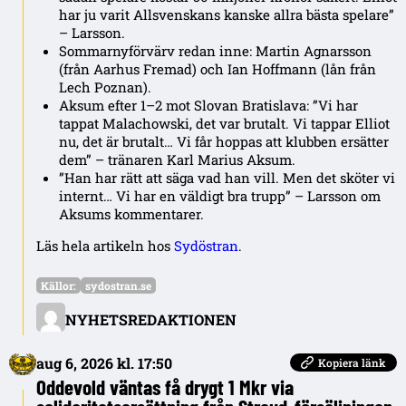
har ju varit Allsvenskans kanske allra bästa spelare”
– Larsson.
Sommarnyförvärv redan inne: Martin Agnarsson
(från Aarhus Fremad) och Ian Hoffmann (lån från
Lech Poznan).
Aksum efter 1–2 mot Slovan Bratislava: ”Vi har
tappat Malachowski, det var brutalt. Vi tappar Elliot
nu, det är brutalt… Vi får hoppas att klubben ersätter
dem” – tränaren Karl Marius Aksum.
”Han har rätt att säga vad han vill. Men det sköter vi
internt… Vi har en väldigt bra trupp” – Larsson om
Aksums kommentarer.
Läs hela artikeln hos
Sydöstran
.
Källor:
sydostran.se
NYHETSREDAKTIONEN
aug 6, 2026 kl. 17:50
Kopiera länk
Oddevold väntas få drygt 1 Mkr via