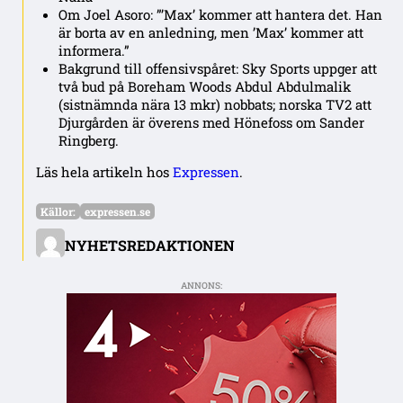
Om Joel Asoro: ”’Max’ kommer att hantera det. Han
är borta av en anledning, men ’Max’ kommer att
informera.”
Bakgrund till offensivspåret: Sky Sports uppger att
två bud på Boreham Woods Abdul Abdulmalik
(sistnämnda nära 13 mkr) nobbats; norska TV2 att
Djurgården är överens med Hönefoss om Sander
Ringberg.
Läs hela artikeln hos
Expressen
.
Källor:
expressen.se
NYHETSREDAKTIONEN
ANNONS: