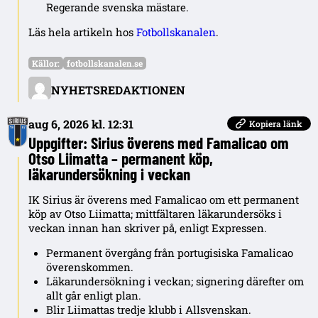
Regerande svenska mästare.
Läs hela artikeln hos
Fotbollskanalen
.
Källor:
fotbollskanalen.se
NYHETSREDAKTIONEN
aug 6, 2026 kl. 12:31
Kopiera länk
Uppgifter: Sirius överens med Famalicao om
Otso Liimatta – permanent köp,
läkarundersökning i veckan
IK Sirius är överens med Famalicao om ett permanent
köp av Otso Liimatta; mittfältaren läkarundersöks i
veckan innan han skriver på, enligt Expressen.
Permanent övergång från portugisiska Famalicao
överenskommen.
Läkarundersökning i veckan; signering därefter om
allt går enligt plan.
Blir Liimattas tredje klubb i Allsvenskan.