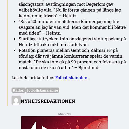
säsongsstart; avstängningen mot Degerfors gav
välbehövlig vila. ”Nu är första gången på länge jag
känner mig fräsch” – Heintz.
”Sista 20 minuter i matcherna känner jag mig lite
svagare än jag är van vid. Men det kommer bli bättre
med tiden” – Heintz.
Startläge: intrycken från onsdagens träning pekar på
Heintz tillbaka rakt in i startelvan.
Rotation planeras mellan Gent och Kalmar FF på
söndag: där två jämna konkurrerar spelar de varsin
match. ”De ska inte gå på 90 procent och fokusera på
nästa utan de ska gå all in” – Björklund.
Läs hela artikeln hos
Fotbollskanalen
.
Källor:
fotbollskanalen.se
NYHETSREDAKTIONEN
ANNONS: