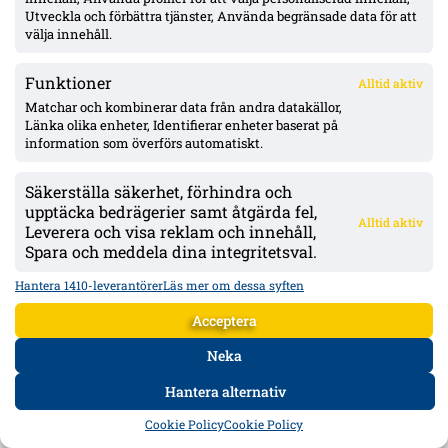
Utveckla och förbättra tjänster, Använda begränsade data för att
Källor:
fotbolldirekt.se
välja innehåll.
NYHETSREDAKTIONEN
Funktioner
Alltid aktiv
ANNONS:
Matchar och kombinerar data från andra datakällor,
Länka olika enheter, Identifierar enheter baserat på
information som överförs automatiskt.
Säkerställa säkerhet, förhindra och
upptäcka bedrägerier samt åtgärda fel,
Alltid aktiv
Leverera och visa reklam och innehåll,
Spara och meddela dina integritetsval.
Hantera 1410-leverantörer
Läs mer om dessa syften
Acceptera
Neka
Hantera alternativ
HEM
DATA
FORUM
DELA
Cookie Policy
Cookie Policy