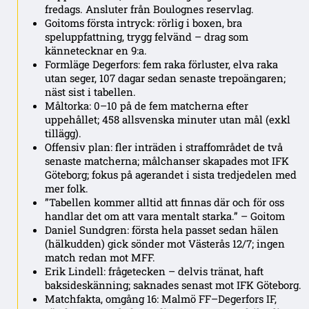
fredags. Ansluter från Boulognes reservlag.
Goitoms första intryck: rörlig i boxen, bra
speluppfattning, trygg felvänd – drag som
kännetecknar en 9:a.
Formläge Degerfors: fem raka förluster, elva raka
utan seger, 107 dagar sedan senaste trepoängaren;
näst sist i tabellen.
Måltorka: 0–10 på de fem matcherna efter
uppehållet; 458 allsvenska minuter utan mål (exkl
tillägg).
Offensiv plan: fler inträden i straffområdet de två
senaste matcherna; målchanser skapades mot IFK
Göteborg; fokus på agerandet i sista tredjedelen med
mer folk.
”Tabellen kommer alltid att finnas där och för oss
handlar det om att vara mentalt starka.” – Goitom
Daniel Sundgren: första hela passet sedan hälen
(hälkudden) gick sönder mot Västerås 12/7; ingen
match redan mot MFF.
Erik Lindell: frågetecken – delvis tränat, haft
baksideskänning; saknades senast mot IFK Göteborg.
Matchfakta, omgång 16: Malmö FF–Degerfors IF,