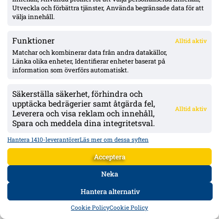
NYHETSREDAKTIONEN
Utveckla och förbättra tjänster, Använda begränsade data för att
välja innehåll.
ANNONS:
Funktioner
Alltid aktiv
Matchar och kombinerar data från andra datakällor,
Länka olika enheter, Identifierar enheter baserat på
information som överförs automatiskt.
Säkerställa säkerhet, förhindra och
upptäcka bedrägerier samt åtgärda fel,
Alltid aktiv
Leverera och visa reklam och innehåll,
Spara och meddela dina integritetsval.
Hantera 1410-leverantörer
Läs mer om dessa syften
Acceptera
Neka
Hantera alternativ
HEM
DATA
FORUM
DELA
Cookie Policy
Cookie Policy