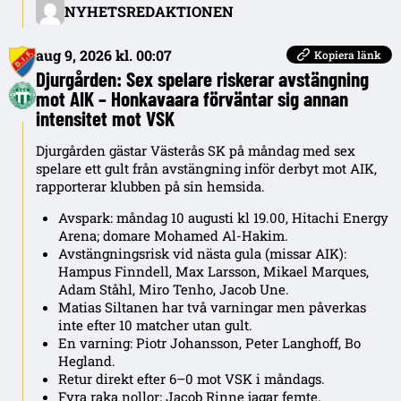
NYHETSREDAKTIONEN
aug 9, 2026 kl. 00:07
Kopiera länk
Djurgården: Sex spelare riskerar avstängning
mot AIK – Honkavaara förväntar sig annan
intensitet mot VSK
Djurgården gästar Västerås SK på måndag med sex
spelare ett gult från avstängning inför derbyt mot AIK,
rapporterar klubben på sin hemsida.
Avspark: måndag 10 augusti kl 19.00, Hitachi Energy
Arena; domare Mohamed Al-Hakim.
Avstängningsrisk vid nästa gula (missar AIK):
Hampus Finndell, Max Larsson, Mikael Marques,
Adam Ståhl, Miro Tenho, Jacob Une.
Matias Siltanen har två varningar men påverkas
inte efter 10 matcher utan gult.
En varning: Piotr Johansson, Peter Langhoff, Bo
Hegland.
Retur direkt efter 6–0 mot VSK i måndags.
Fyra raka nollor; Jacob Rinne jagar femte.