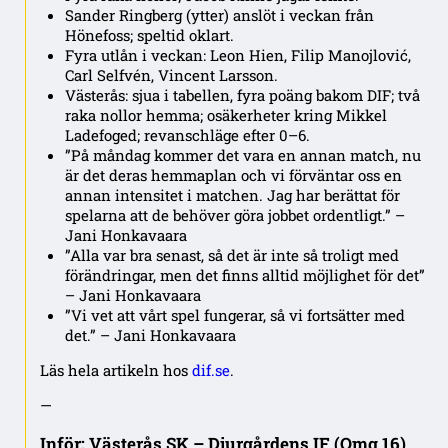
Sander Ringberg (ytter) anslöt i veckan från
Hönefoss; speltid oklart.
Fyra utlån i veckan: Leon Hien, Filip Manojlović,
Carl Selfvén, Vincent Larsson.
Västerås: sjua i tabellen, fyra poäng bakom DIF; två
raka nollor hemma; osäkerheter kring Mikkel
Ladefoged; revanschläge efter 0–6.
”På måndag kommer det vara en annan match, nu
är det deras hemmaplan och vi förväntar oss en
annan intensitet i matchen. Jag har berättat för
spelarna att de behöver göra jobbet ordentligt.” –
Jani Honkavaara
”Alla var bra senast, så det är inte så troligt med
förändringar, men det finns alltid möjlighet för det”
– Jani Honkavaara
”Vi vet att vårt spel fungerar, så vi fortsätter med
det.” – Jani Honkavaara
Läs hela artikeln hos
dif.se
.
—
Inför: Västerås SK – Djurgårdens IF (Omg 16)