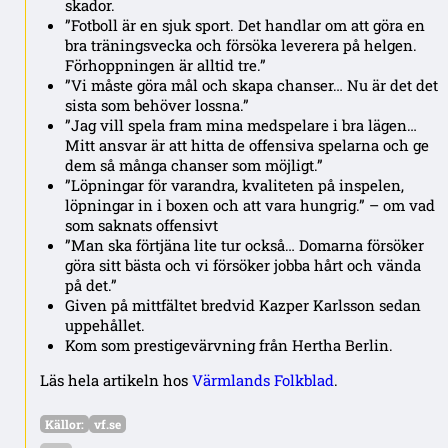
skador.
”Fotboll är en sjuk sport. Det handlar om att göra en
bra träningsvecka och försöka leverera på helgen.
Förhoppningen är alltid tre.”
”Vi måste göra mål och skapa chanser… Nu är det det
sista som behöver lossna.”
”Jag vill spela fram mina medspelare i bra lägen…
Mitt ansvar är att hitta de offensiva spelarna och ge
dem så många chanser som möjligt.”
”Löpningar för varandra, kvaliteten på inspelen,
löpningar in i boxen och att vara hungrig.” – om vad
som saknats offensivt
”Man ska förtjäna lite tur också… Domarna försöker
göra sitt bästa och vi försöker jobba hårt och vända
på det.”
Given på mittfältet bredvid Kazper Karlsson sedan
uppehållet.
Kom som prestigevärvning från Hertha Berlin.
Läs hela artikeln hos
Värmlands Folkblad
.
Källor:
vf.se