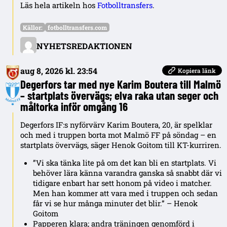
Läs hela artikeln hos
Fotbolltransfers
.
Källor:
fotbolltransfers.com
NYHETSREDAKTIONEN
aug 8, 2026 kl. 23:54
Kopiera länk
Degerfors tar med nye Karim Boutera till Malmö
– startplats övervägs; elva raka utan seger och
måltorka inför omgång 16
Degerfors IF:s nyförvärv Karim Boutera, 20, är spelklar
och med i truppen borta mot Malmö FF på söndag – en
startplats övervägs, säger Henok Goitom till KT-kurriren.
”Vi ska tänka lite på om det kan bli en startplats. Vi
behöver lära känna varandra ganska så snabbt där vi
tidigare enbart har sett honom på video i matcher.
Men han kommer att vara med i truppen och sedan
får vi se hur många minuter det blir.” – Henok
Goitom
Papperen klara; andra träningen genomförd i