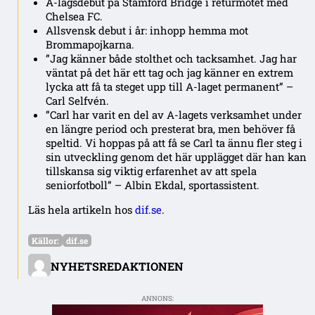
A-lagsdebut på Stamford Bridge i returmötet med
Chelsea FC.
Allsvensk debut i år: inhopp hemma mot
Brommapojkarna.
”Jag känner både stolthet och tacksamhet. Jag har
väntat på det här ett tag och jag känner en extrem
lycka att få ta steget upp till A-laget permanent” –
Carl Selfvén.
”Carl har varit en del av A-lagets verksamhet under
en längre period och presterat bra, men behöver få
speltid. Vi hoppas på att få se Carl ta ännu fler steg i
sin utveckling genom det här upplägget där han kan
tillskansa sig viktig erfarenhet av att spela
seniorfotboll” – Albin Ekdal, sportassistent.
Läs hela artikeln hos
dif.se
.
Källor:
dif.se
NYHETSREDAKTIONEN
ANNONS: