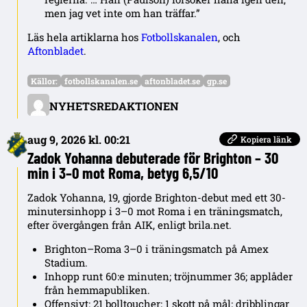
men jag vet inte om han träffar.”
Läs hela artiklarna hos
Fotbollskanalen
, och
Aftonbladet
.
Källor:
fotbollskanalen.se
aftonbladet.se
gp.se
NYHETSREDAKTIONEN
aug 9, 2026 kl. 00:21
Kopiera länk
Zadok Yohanna debuterade för Brighton – 30
min i 3–0 mot Roma, betyg 6,5/10
Zadok Yohanna, 19, gjorde Brighton-debut med ett 30-
minutersinhopp i 3–0 mot Roma i en träningsmatch,
efter övergången från AIK, enligt brila.net.
Brighton–Roma 3–0 i träningsmatch på Amex
Stadium.
Inhopp runt 60:e minuten; tröjnummer 36; applåder
från hemmapubliken.
Offensivt: 21 bolltoucher; 1 skott på mål; dribblingar