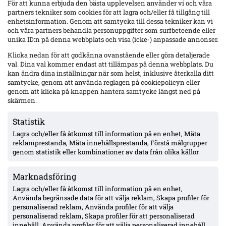
aug 8, 2026 kl. 23:47
Kopiera länk
För att kunna erbjuda den bästa upplevelsen använder vi och våra
partners tekniker som cookies för att lagra och/eller få tillgång till
Ayari tvåmålsskytt när Brighton slog AS Roma
enhetsinformation. Genom att samtycka till dessa tekniker kan vi
3–0 – PL-start 23/8, Conference League-
och våra partners behandla personuppgifter som surfbeteende eller
playoff 20/8
unika ID:n på denna webbplats och visa (icke-) anpassade annonser.
Klicka nedan för att godkänna ovanstående eller göra detaljerade
Yasin Ayari gjorde två mål i Brightons 3–0-seger mot AS
val. Dina val kommer endast att tillämpas på denna webbplats. Du
Roma i en träningsmatch på Amex Stadium, enligt
kan ändra dina inställningar när som helst, inklusive återkalla ditt
Fotbollskanalen.
samtycke, genom att använda reglagen på cookiepolicyn eller
genom att klicka på knappen hantera samtycke längst ned på
Tvåmålsskytt: en mål på vardera sida halvtid efter
skärmen.
påfyll i straffområdet
3–0 mot AS Roma på Amex Stadium under lördagen
Statistik
Premier League-premiär 23 augusti – Aston Villa
Lagra och/eller få åtkomst till information på en enhet, Mäta
hemma
reklamprestanda, Mäta innehållsprestanda, Förstå målgrupper
Conference League-playoff: första mötet 20 augusti,
genom statistik eller kombinationer av data från olika källor.
motstånd ej fastställt
75 tävlingsmatcher och 6 mål i Brighton sedan
flytten från AIK vintern 2023
Marknadsföring
Lagra och/eller få åtkomst till information på en enhet,
Läs hela artikeln hos
Fotbollskanalen
.
Använda begränsade data för att välja reklam, Skapa profiler för
personaliserad reklam, Använda profiler för att välja
Källor:
fotbollskanalen.se
personaliserad reklam, Skapa profiler för att personaliserad
innehåll, Använda profiler för att välja personaliserad innehåll,