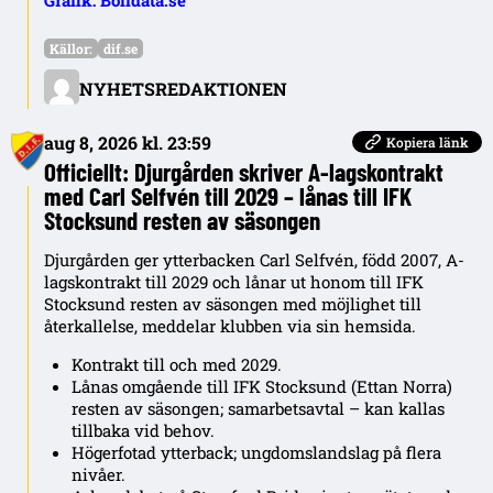
Källor:
dif.se
NYHETSREDAKTIONEN
aug 8, 2026 kl. 23:59
Kopiera länk
Officiellt: Djurgården skriver A-lagskontrakt
med Carl Selfvén till 2029 – lånas till IFK
Stocksund resten av säsongen
Djurgården ger ytterbacken Carl Selfvén, född 2007, A-
lagskontrakt till 2029 och lånar ut honom till IFK
Stocksund resten av säsongen med möjlighet till
återkallelse, meddelar klubben via sin hemsida.
Kontrakt till och med 2029.
Lånas omgående till IFK Stocksund (Ettan Norra)
resten av säsongen; samarbetsavtal – kan kallas
tillbaka vid behov.
Högerfotad ytterback; ungdomslandslag på flera
nivåer.