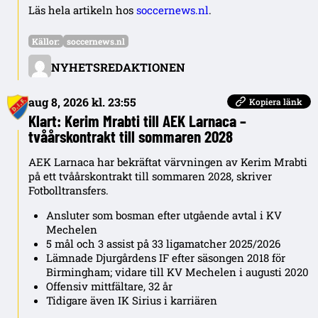
Läs hela artikeln hos
soccernews.nl
.
Källor:
soccernews.nl
NYHETSREDAKTIONEN
aug 8, 2026 kl. 23:55
Kopiera länk
Klart: Kerim Mrabti till AEK Larnaca –
tvåårskontrakt till sommaren 2028
AEK Larnaca har bekräftat värvningen av Kerim Mrabti
på ett tvåårskontrakt till sommaren 2028, skriver
Fotbolltransfers.
Ansluter som bosman efter utgående avtal i KV
Mechelen
5 mål och 3 assist på 33 ligamatcher 2025/2026
Lämnade Djurgårdens IF efter säsongen 2018 för
Birmingham; vidare till KV Mechelen i augusti 2020
Offensiv mittfältare, 32 år
Tidigare även IK Sirius i karriären