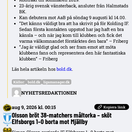
23-årig svensk vänsterback, ansluter från Halmstads
BK.
Kan debutera mot AaB på söndag 9 augusti kl 14.00.
”Det känns väldigt bra att ha skrivit på för Kolding IF.
Sedan första kontakten uppstod har jag haft en bra
känsla – och när jag kom till klubben och fick det
varma välkomnandet förstärktes den bara” – Friberg
”Jag är väldigt glad och ser fram emot att möta
klubbens fans och representera den här fantastiska
klubben” – Friberg
Läs hela artikeln hos
bold.dk
.
Källor:
bold.dk
ligamanager.dk
NYHETSREDAKTIONEN
aug 9, 2026 kl. 00:15
Kopiera länk
Olsson bröt 38-matchers måltorka – sköt
Elfsborgs 1–0 borta mot Mjällby
Simon Olsson avgjorde IF Elfsborgs 1–0 borta mot