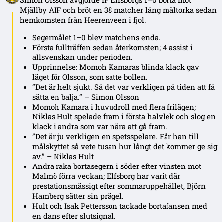
Mjällby AIF och bröt en 38 matcher lång måltorka sedan
hemkomsten från Heerenveen i fjol.
Segermålet 1–0 blev matchens enda.
Första fullträffen sedan återkomsten; 4 assist i
allsvenskan under perioden.
Upprinnelse: Momoh Kamaras blinda klack gav
läget för Olsson, som satte bollen.
”Det är helt sjukt. Så det var verkligen på tiden att få
sätta en balja.” – Simon Olsson
Momoh Kamara i huvudroll med flera frilägen;
Niklas Hult spelade fram i första halvlek och slog en
klack i andra som var nära att gå fram.
”Det är ju verkligen en spetsspelare. Får han till
målskyttet så vete tusan hur långt det kommer ge sig
av.” – Niklas Hult
Andra raka bortasegern i söder efter vinsten mot
Malmö förra veckan; Elfsborg har varit där
prestationsmässigt efter sommaruppehållet, Björn
Hamberg sätter sin prägel.
Hult och Isak Pettersson tackade bortafansen med
en dans efter slutsignal.