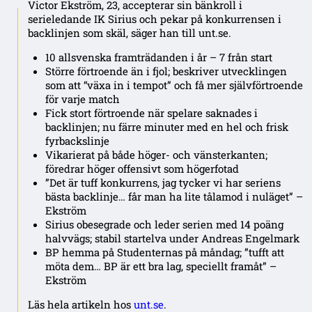
Victor Ekström, 23, accepterar sin bänkroll i
serieledande IK Sirius och pekar på konkurrensen i
backlinjen som skäl, säger han till unt.se.
10 allsvenska framträdanden i år – 7 från start
Större förtroende än i fjol; beskriver utvecklingen
som att “växa in i tempot” och få mer självförtroende
för varje match
Fick stort förtroende när spelare saknades i
backlinjen; nu färre minuter med en hel och frisk
fyrbackslinje
Vikarierat på både höger- och vänsterkanten;
föredrar höger offensivt som högerfotad
”Det är tuff konkurrens, jag tycker vi har seriens
bästa backlinje… får man ha lite tålamod i nuläget” –
Ekström
Sirius obesegrade och leder serien med 14 poäng
halvvägs; stabil startelva under Andreas Engelmark
BP hemma på Studenternas på måndag; ”tufft att
möta dem… BP är ett bra lag, speciellt framåt” –
Ekström
Läs hela artikeln hos
unt.se
.