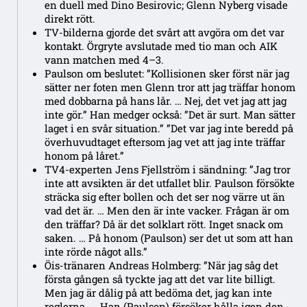
en duell med Dino Besirovic; Glenn Nyberg visade
direkt rött.
TV-bilderna gjorde det svårt att avgöra om det var
kontakt. Örgryte avslutade med tio man och AIK
vann matchen med 4–3.
Paulson om beslutet: ”Kollisionen sker först när jag
sätter ner foten men Glenn tror att jag träffar honom
med dobbarna på hans lår. … Nej, det vet jag att jag
inte gör.” Han medger också: ”Det är surt. Man sätter
laget i en svår situation.” ”Det var jag inte beredd på
överhuvudtaget eftersom jag vet att jag inte träffar
honom på låret.”
TV4-experten Jens Fjellström i sändning: ”Jag tror
inte att avsikten är det utfallet blir. Paulson försökte
sträcka sig efter bollen och det ser nog värre ut än
vad det är. … Men den är inte vacker. Frågan är om
den träffar? Då är det solklart rött. Inget snack om
saken. … På honom (Paulson) ser det ut som att han
inte rörde något alls.”
Öis-tränaren Andreas Holmberg: ”När jag såg det
första gången så tyckte jag att det var lite billigt.
Men jag är dålig på att bedöma det, jag kan inte
reglerna. … Han (Paulson) försöker hålla igen den,