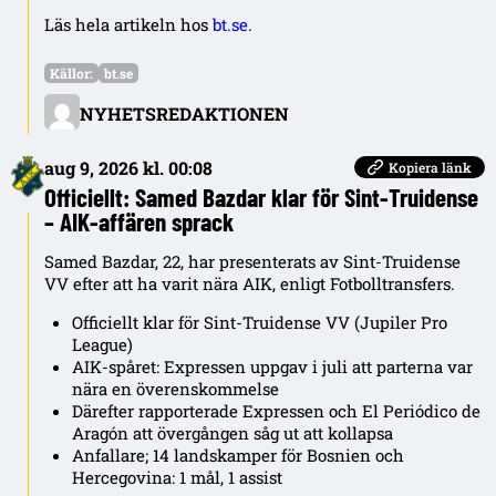
Läs hela artikeln hos
bt.se
.
Källor:
bt.se
NYHETSREDAKTIONEN
aug 9, 2026 kl. 00:08
Kopiera länk
Officiellt: Samed Bazdar klar för Sint-Truidense
– AIK-affären sprack
Samed Bazdar, 22, har presenterats av Sint-Truidense
VV efter att ha varit nära AIK, enligt Fotbolltransfers.
Officiellt klar för Sint-Truidense VV (Jupiler Pro
League)
AIK-spåret: Expressen uppgav i juli att parterna var
nära en överenskommelse
Därefter rapporterade Expressen och El Periódico de
Aragón att övergången såg ut att kollapsa
Anfallare; 14 landskamper för Bosnien och
Hercegovina: 1 mål, 1 assist