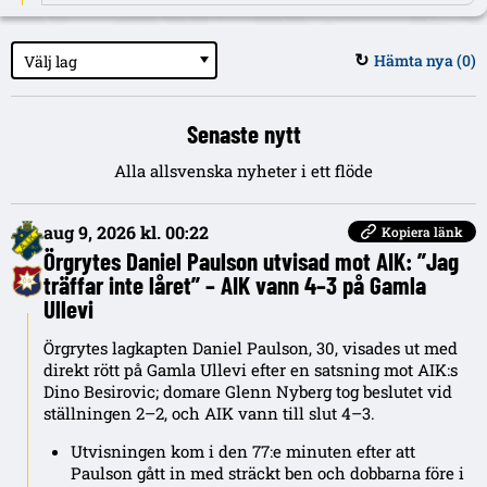
Hämta nya (
0
)
Välj lag
↻
Senaste nytt
Alla allsvenska nyheter i ett flöde
aug 9, 2026 kl. 00:22
Kopiera länk
Örgrytes Daniel Paulson utvisad mot AIK: ”Jag
träffar inte låret” – AIK vann 4–3 på Gamla
Ullevi
Örgrytes lagkapten Daniel Paulson, 30, visades ut med
direkt rött på Gamla Ullevi efter en satsning mot AIK:s
Dino Besirovic; domare Glenn Nyberg tog beslutet vid
ställningen 2–2, och AIK vann till slut 4–3.
Utvisningen kom i den 77:e minuten efter att
Paulson gått in med sträckt ben och dobbarna före i