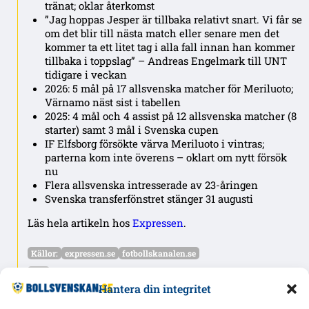
tränat; oklar återkomst
”Jag hoppas Jesper är tillbaka relativt snart. Vi får se
om det blir till nästa match eller senare men det
kommer ta ett litet tag i alla fall innan han kommer
tillbaka i toppslag” – Andreas Engelmark till UNT
tidigare i veckan
2026: 5 mål på 17 allsvenska matcher för Meriluoto;
Värnamo näst sist i tabellen
2025: 4 mål och 4 assist på 12 allsvenska matcher (8
starter) samt 3 mål i Svenska cupen
IF Elfsborg försökte värva Meriluoto i vintras;
parterna kom inte överens – oklart om nytt försök
nu
Flera allsvenska intresserade av 23-åringen
Svenska transferfönstret stänger 31 augusti
Läs hela artikeln hos
Expressen
.
Källor:
expressen.se
fotbollskanalen.se
NYHETSREDAKTIONEN
Hantera din integritet