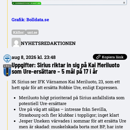
Grafik: Bolldata.se
Källor:
unt.se
NYHETSREDAKTIONEN
aug 8, 2026 kl. 23:48
Kopiera länk
Uppgifter: Sirius riktar in sig på Kai Meriluoto
som Ure-ersättare – 5 mål på 17 i år
IK Sirius ser IFK Värnamos Kai Meriluoto, 23, som ett
hett spår för att ersätta Robbie Ure, enligt Expressen.
Meriluoto högt prioriterad på Sirius anfallslista som
potentiell Ure-ersättare
Ure på väg att säljas – intresse från Sevilla,
Strasbourg och fler klubbar i toppligor; inget klart
Jesper Uneken värvades i sommar för att ersätta Ure
men är skadad: muskelskada borta mot BP, har inte