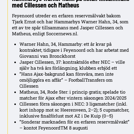
med Cillessen och Matheus
Feyenoord utreder en erfaren reservmålvakt bakom
Tjark Ernst och har Hammarbys Warner Hahn, 34, som
ett av tre spår tillsammans med Jasper Cillessen och
Matheus, enligt Soccernews.nl.
Warner Hahn, 34, Hammarby: ett år kvar på
kontraktet; tidigare i Feyenoord och har arbetat med
Giovanni van Bronckhorst
Jasper Cillessen, 37: kontraktslös efter NEC – ville
själv ha två års förlängning, klubben erbjöd ett
”Hans Ajax-bakgrund kan försvåra, men inte
omöjliggöra en affär” – FootballTransfers om
Cillessen
Matheus, 34, Rode Ster: i princip gratis; spelade tio
matcher för Ajax efter vintern säsongen 2024/2025
Cillessen förra säsongen i NEC: 3 ligamatcher (inkl.
kort inhopp mot sc Heerenveen, 2–2); 5 cupmatcher,
inklusive finalförlust mot AZ i De Kuip (0–5)
”Sonderar marknaden för en erfaren reservmålvakt”
– kontot FeyenoordTM 8 augusti