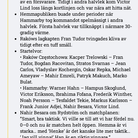
av en försvarare. Tidigt i andra halvlek kom Victor
Lind loss längs kortlinjen och var nära att hitta nät.
Hemmapubliken buade under perioder när
Hammarby tog kommandot spelmässigt i andra
halvlek. Första halvlek var tillknäppt i närmare 30-
gradig värme.
Rakóws lagkapten Fran Tudor tvingades kliva av
tidigt efter en tuff smäll.
Startelvor:
• Raków Częstochowa: Kacper Trelowski – Fran
Tudor, Bogdan Racovitan, Stratos Svarnas – Jean
Carlos, Vladyslav Kochergin, Oskar Repka, Michael
Ameyaw – Mahir Emreli, Patryk Makuch, Marko
Bulat.
• Hammarby: Warner Hahn – Hampus Skoglund,
Victor Eriksson, Ibrahima Fofana, Frederik Winther,
Noah Persson – Tesfaldet Tekie, Markus Karlsson –
Frank Junior Adjei, Nahir Besara, Victor Lind.
Nahir Besara om Rydström och matchplanen:
”Smart, bra taktisk. Vi ville se till att vi har fördel nu.
0–0 och nu är matchen helt öppen. Hemma är vi
starka… med ‘Henke’ är det kanske lite mer taktik…
‘Jag vill vinna!’ Han är en riktig vinnare.”