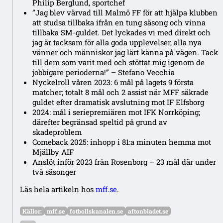
Philip Berglund, sportchef
”Jag blev värvad till Malmö FF för att hjälpa klubben
att studsa tillbaka ifrån en tung säsong och vinna
tillbaka SM-guldet. Det lyckades vi med direkt och
jag är tacksam för alla goda upplevelser, alla nya
vänner och människor jag lärt känna på vägen. Tack
till dem som varit med och stöttat mig igenom de
jobbigare perioderna!” – Stefano Vecchia
Nyckelroll våren 2023: 6 mål på lagets 9 första
matcher; totalt 8 mål och 2 assist när MFF säkrade
guldet efter dramatisk avslutning mot IF Elfsborg
2024: mål i seriepremiären mot IFK Norrköping;
därefter begränsad speltid på grund av
skadeproblem
Comeback 2025: inhopp i 81:a minuten hemma mot
Mjällby AIF
Anslöt inför 2023 från Rosenborg – 23 mål där under
två säsonger
Läs hela artikeln hos
mff.se
.
Källor:
mff.se
fotbollskanalen.se
aftonbladet.se