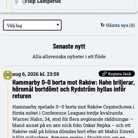
Filip Lamperud
Hämta nya (
0
)
Välj lag
↻
Senaste nytt
Alla allsvenska nyheter i ett flöde
aug 6, 2026 kl. 23:58
Kopiera länk
Hammarby 0–0 borta mot Raków: Hahn briljerar,
hörnmål bortdömt och Rydström hyllas inför
returen
Hammarby spelade 0–0 borta mot Raków Częstochowa i
första mötet i Conference Leagues tredje kvalrunda.
Warner Hahn, 34, stod för flera avgörande räddningar –
bland annat på en sen nick från Oskar Repka – och ett
Raków-mål på hörna dömdes bort efter att Mahir Emreli
hållit målvakten. Returen spelas i Stockholm om en