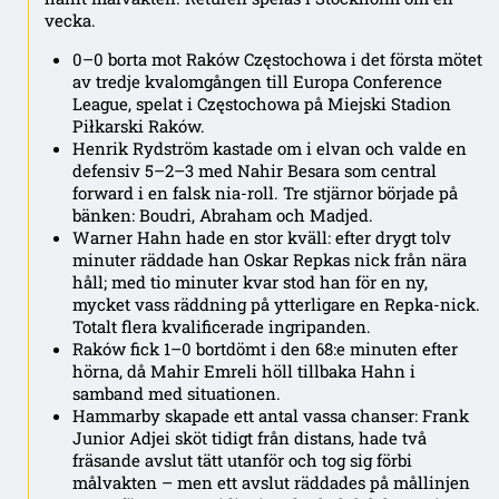
vecka.
0–0 borta mot Raków Częstochowa i det första mötet
av tredje kvalomgången till Europa Conference
League, spelat i Częstochowa på Miejski Stadion
Piłkarski Raków.
Henrik Rydström kastade om i elvan och valde en
defensiv 5–2–3 med Nahir Besara som central
forward i en falsk nia-roll. Tre stjärnor började på
bänken: Boudri, Abraham och Madjed.
Warner Hahn hade en stor kväll: efter drygt tolv
minuter räddade han Oskar Repkas nick från nära
håll; med tio minuter kvar stod han för en ny,
mycket vass räddning på ytterligare en Repka-nick.
Totalt flera kvalificerade ingripanden.
Raków fick 1–0 bortdömt i den 68:e minuten efter
hörna, då Mahir Emreli höll tillbaka Hahn i
samband med situationen.
Hammarby skapade ett antal vassa chanser: Frank
Junior Adjei sköt tidigt från distans, hade två
fräsande avslut tätt utanför och tog sig förbi
målvakten – men ett avslut räddades på mållinjen