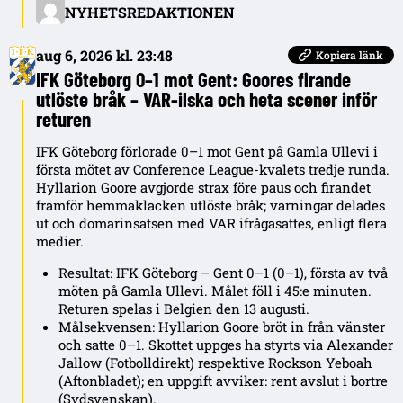
NYHETSREDAKTIONEN
aug 6, 2026 kl. 23:48
Kopiera länk
IFK Göteborg 0–1 mot Gent: Goores firande
utlöste bråk – VAR-ilska och heta scener inför
returen
IFK Göteborg förlorade 0–1 mot Gent på Gamla Ullevi i
första mötet av Conference League-kvalets tredje runda.
Hyllarion Goore avgjorde strax före paus och firandet
framför hemmaklacken utlöste bråk; varningar delades
ut och domarinsatsen med VAR ifrågasattes, enligt flera
medier.
Resultat: IFK Göteborg – Gent 0–1 (0–1), första av två
möten på Gamla Ullevi. Målet föll i 45:e minuten.
Returen spelas i Belgien den 13 augusti.
Målsekvensen: Hyllarion Goore bröt in från vänster
och satte 0–1. Skottet uppges ha styrts via Alexander
Jallow (Fotbolldirekt) respektive Rockson Yeboah
(Aftonbladet); en uppgift avviker: rent avslut i bortre
(Sydsvenskan).