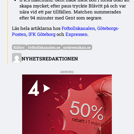
skapa mycket; efter paus tryckte Blåvitt på och var
nära vid ett par tillfällen. Matchen summerades
efter 94 minuter med Gent som segrare.
Läs hela artiklarna hos
Fotbollskanalen
,
Göteborgs-
Posten
,
IFK Göteborg
och
Expressen
.
Källor:
fotbollskanalen.se
sydsvenskan.se
NYHETSREDAKTIONEN
ANNONS: