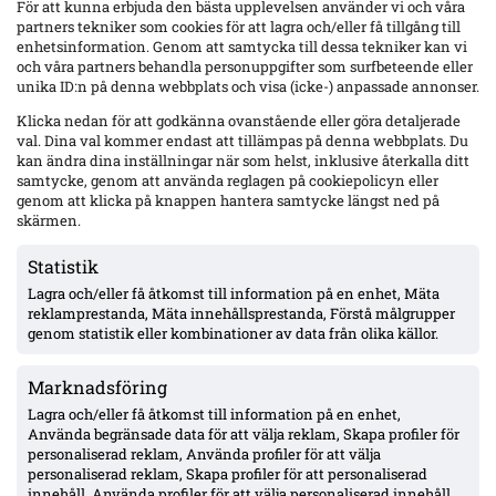
Bytte IF Brommapojkarna mot GAIS inför säsongen
För att kunna erbjuda den bästa upplevelsen använder vi och våra
2023.
partners tekniker som cookies för att lagra och/eller få tillgång till
enhetsinformation. Genom att samtycka till dessa tekniker kan vi
26 allsvenska matcher och 2 mål i fjol.
och våra partners behandla personuppgifter som surfbeteende eller
Viktig kugge i GAIS sedan ankomsten, men inte helt
unika ID:n på denna webbplats och visa (icke-) anpassade annonser.
given i startelvan.
Klicka nedan för att godkänna ovanstående eller göra detaljerade
Läs hela artikeln hos
Fotbolltransfers
.
val. Dina val kommer endast att tillämpas på denna webbplats. Du
kan ändra dina inställningar när som helst, inklusive återkalla ditt
samtycke, genom att använda reglagen på cookiepolicyn eller
Källor:
fotbolltransfers.com
genom att klicka på knappen hantera samtycke längst ned på
NYHETSREDAKTIONEN
skärmen.
Statistik
aug 6, 2026 kl. 17:47
Kopiera länk
Lagra och/eller få åtkomst till information på en enhet, Mäta
AIK:s Carlstrand siktar på startelvan – 10+2 på
reklamprestanda, Mäta innehållsprestanda, Förstå målgrupper
15 i Öster; Tomas redo för lördag
genom statistik eller kombinationer av data från olika källor.
AIK:s nyförvärv Linus Carlstrand, 21, säger att han
Marknadsföring
tänker spela sig in i startelvan efter debutinhoppet i
söndags mot Örgryte, enligt Aftonbladet.
Lagra och/eller få åtkomst till information på en enhet,
Använda begränsade data för att välja reklam, Skapa profiler för
Ny från Östers IF: 10 mål och 2 assist på 15 matcher
personaliserad reklam, Använda profiler för att välja
för Växjölaget
personaliserad reklam, Skapa profiler för att personaliserad
innehåll, Använda profiler för att välja personaliserad innehåll,
Debut mot Örgryte i söndags – inbytt i paus; första