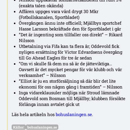
(exakta talen okända)
Affären uppges vara värd drygt 30 Mkr
(Fotbollskanalen, Sportbladet)
Övergången ännu inte officiell; Mjällbys sportchef
Hasse Larsson bekräftade den för Sportbladet i går
”Det är ingenting som tillfaller oss direkt” – Rikard
Nilsson
Utbetalning via Fifa kan ta flera år; Oddevold fick
nyligen ersättning för Victor Edvardsens övergång
till Go Ahead Eagles för tre år sedan
”Om vi skulle få dem nu så är de jätteviktiga…
Oavsett är det mycket pengar för vår klubb och vår
verksamhet” – Nilsson
”Elliot är ju en storförsäljning så där blir det lite
ekonomi för oss någon gång i framtiden” – Nilsson
Inga vidareklausuler möjliga när Stroud lämnade
Oddevold som Bosman till Mjällby; klubben försökte
förlänga innan avtalet gick ut
Läs hela artikeln hos
bohuslaningen.se
.
Källor:
bohuslaningen.se