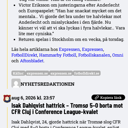
Victor Eriksson om justeringarna efter Anderlecht
och Europaspelet: ”Han har snackat mycket om det
mentala… Vi gjorde det bra under tre halvlekar mot
Anderlecht och misslyckades i den fjärde. Nu
känner vi väl att vi ska lyckas i fyra halvlekar… Vara
lite mer cyniska.”
Returen spelas i Stockholm om en vecka, på torsdag.
Läs hela artiklarna hos
Expressen
,
Expressen
,
FotbollDirekt
,
Hammarby Fotboll
,
Fotbollskanalen
,
Omni
och
Aftonbladet
.
Källor:
expressen.se
expressen.se
fotbolldirekt.se
NYHETSREDAKTIONEN
aug 6, 2026 kl. 23:57
Kopiera länk
Isak Dahlqvist hattrick – Tromsø 5–0 borta mot
CFR Cluj i Conference League-kvalet
Isak Dahlqvist, 24, gjorde hattrick när Tromsø slog CFR
Cluj med 5–0 borta i Conference League-kvalet, enligt