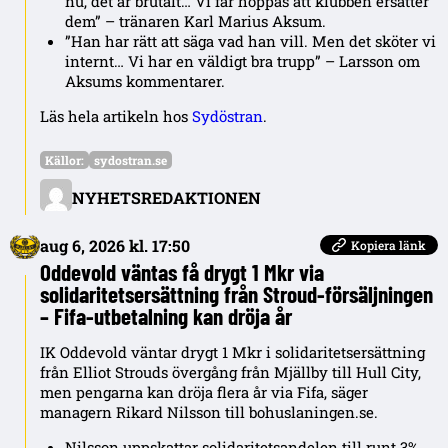
nu, det är brutalt… Vi får hoppas att klubben ersätter
dem” – tränaren Karl Marius Aksum.
”Han har rätt att säga vad han vill. Men det sköter vi
internt… Vi har en väldigt bra trupp” – Larsson om
Aksums kommentarer.
Läs hela artikeln hos
Sydöstran
.
Källor:
sydostran.se
NYHETSREDAKTIONEN
aug 6, 2026 kl. 17:50
Kopiera länk
Oddevold väntas få drygt 1 Mkr via
solidaritetsersättning från Stroud-försäljningen
– Fifa-utbetalning kan dröja år
IK Oddevold väntar drygt 1 Mkr i solidaritetsersättning
från Elliot Strouds övergång från Mjällby till Hull City,
men pengarna kan dröja flera år via Fifa, säger
managern Rikard Nilsson till bohuslaningen.se.
Nilsson uppskattar solidaritetsandelen till runt 3%