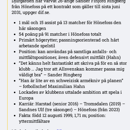
Djurgården har värvat 26-årige Sander Finjord Ringberg
från Hönefoss på ett kontrakt som gäller till sista juni
2031, uppger dif.se.
1 mål och 15 assist på 13 matcher för Hönefoss den
här säsongen
54 poäng på 91 matcher i Hönefoss totalt
Primärt högerytter; passningsorienterad och hårt
arbetande spelstil
Position: kan användas på samtliga anfalls- och
mittfältspositioner, även defensivt mittfält (Hahn)
”Det känns helt fantastiskt att skriva på för en så stor
klubb … Jag tror att Allsvenskan kommer passa mig
väldigt bra” – Sander Ringberg
”Han är lite av en schweizisk armékniv på planen”
– fotbollschef Maximilian Hahn
Lockades av klubbens uttalade ambition att spela i
Europa
Karriär: Harstad (senior 2016) – Tromsdalen (2019) –
Sandnes Ulf (tre säsonger) – Hönefoss (från 2023)
Fakta: född 12 augusti 1999, 1,71 m; position:
yttermittfältare