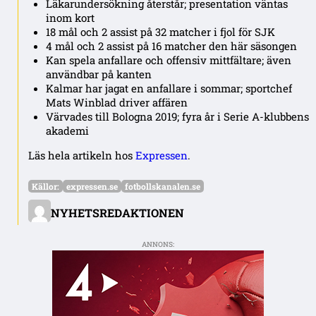
Läkarundersökning återstår; presentation väntas
inom kort
18 mål och 2 assist på 32 matcher i fjol för SJK
4 mål och 2 assist på 16 matcher den här säsongen
Kan spela anfallare och offensiv mittfältare; även
användbar på kanten
Kalmar har jagat en anfallare i sommar; sportchef
Mats Winblad driver affären
Värvades till Bologna 2019; fyra år i Serie A-klubbens
akademi
Läs hela artikeln hos
Expressen
.
Källor:
expressen.se
fotbollskanalen.se
NYHETSREDAKTIONEN
ANNONS: