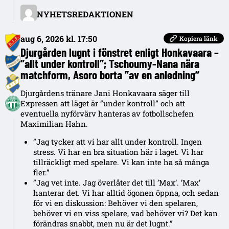
NYHETSREDAKTIONEN
aug 6, 2026 kl. 17:50
Kopiera länk
Djurgården lugnt i fönstret enligt Honkavaara –
”allt under kontroll”; Tschoumy-Nana nära
matchform, Asoro borta ”av en anledning”
Djurgårdens tränare Jani Honkavaara säger till
Expressen att läget är ”under kontroll” och att
eventuella nyförvärv hanteras av fotbollschefen
Maximilian Hahn.
”Jag tycker att vi har allt under kontroll. Ingen
stress. Vi har en bra situation här i laget. Vi har
tillräckligt med spelare. Vi kan inte ha så många
fler.”
”Jag vet inte. Jag överlåter det till ’Max’. ’Max’
hanterar det. Vi har alltid ögonen öppna, och sedan
för vi en diskussion: Behöver vi den spelaren,
behöver vi en viss spelare, vad behöver vi? Det kan
förändras snabbt, men nu är det lugnt.”