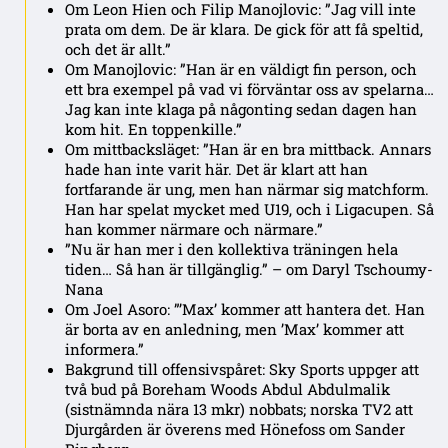
Om Leon Hien och Filip Manojlovic: ”Jag vill inte
prata om dem. De är klara. De gick för att få speltid,
och det är allt.”
Om Manojlovic: ”Han är en väldigt fin person, och
ett bra exempel på vad vi förväntar oss av spelarna…
Jag kan inte klaga på någonting sedan dagen han
kom hit. En toppenkille.”
Om mittbacksläget: ”Han är en bra mittback. Annars
hade han inte varit här. Det är klart att han
fortfarande är ung, men han närmar sig matchform.
Han har spelat mycket med U19, och i Ligacupen. Så
han kommer närmare och närmare.”
”Nu är han mer i den kollektiva träningen hela
tiden… Så han är tillgänglig.” – om Daryl Tschoumy-
Nana
Om Joel Asoro: ”’Max’ kommer att hantera det. Han
är borta av en anledning, men ’Max’ kommer att
informera.”
Bakgrund till offensivspåret: Sky Sports uppger att
två bud på Boreham Woods Abdul Abdulmalik
(sistnämnda nära 13 mkr) nobbats; norska TV2 att
Djurgården är överens med Hönefoss om Sander