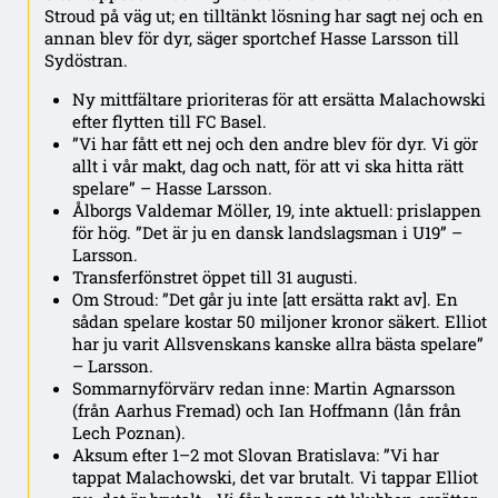
Stroud på väg ut; en tilltänkt lösning har sagt nej och en
annan blev för dyr, säger sportchef Hasse Larsson till
Sydöstran.
Ny mittfältare prioriteras för att ersätta Malachowski
efter flytten till FC Basel.
”Vi har fått ett nej och den andre blev för dyr. Vi gör
allt i vår makt, dag och natt, för att vi ska hitta rätt
spelare” – Hasse Larsson.
Ålborgs Valdemar Möller, 19, inte aktuell: prislappen
för hög. ”Det är ju en dansk landslagsman i U19” –
Larsson.
Transferfönstret öppet till 31 augusti.
Om Stroud: ”Det går ju inte [att ersätta rakt av]. En
sådan spelare kostar 50 miljoner kronor säkert. Elliot
har ju varit Allsvenskans kanske allra bästa spelare”
– Larsson.
Sommarnyförvärv redan inne: Martin Agnarsson
(från Aarhus Fremad) och Ian Hoffmann (lån från
Lech Poznan).
Aksum efter 1–2 mot Slovan Bratislava: ”Vi har
tappat Malachowski, det var brutalt. Vi tappar Elliot