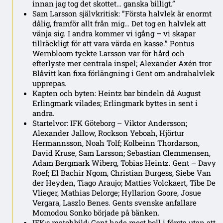
innan jag tog det skottet… ganska billigt.”
Sam Larsson självkritisk: ”Första halvlek är enormt
dålig, framför allt från mig… Det tog en halvlek att
vänja sig. I andra kommer vi igång – vi skapar
tillräckligt för att vara värda en kasse.” Pontus
Wernbloom tyckte Larsson var för hård och
efterlyste mer centrala inspel; Alexander Axén tror
Blåvitt kan fixa förlängning i Gent om andrahalvlek
upprepas.
Kapten och byten: Heintz bar bindeln då August
Erlingmark vilades; Erlingmark byttes in sent i
andra.
Startelvor: IFK Göteborg – Viktor Andersson;
Alexander Jallow, Rockson Yeboah, Hjörtur
Hermannsson, Noah Tolf; Kolbeinn Thordarson,
David Kruse, Sam Larsson; Sebastian Clemmensen,
Adam Bergmark Wiberg, Tobias Heintz. Gent – Davy
Roef; El Bachir Ngom, Christian Burgess, Siebe Van
der Heyden, Tiago Araujo; Matties Volckaert, Tibe De
Vlieger, Mathias Delorge; Hyllarion Goore, Josue
Vergara, Laszlo Benes. Gents svenske anfallare
Momodou Sonko började på bänken.
IFK:s matchbild: Gent hade mest boll i första utan att