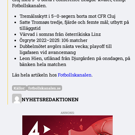
Fotbollskanalen.
Tremålsskytt i 5–0-segern borta mot CFR Cluj
Satte Tromsøs tredje, fjärde och femte mål; utbytt på
tilläggstid
Värvad i somras från österrikiska Linz
Örgryte 2022–2025: 106 matcher
Dubbelmötet avgörs nästa vecka; playoff till
ligafasen vid avancemang
Leon Hien, utlånad från Djurgården på onsdagen, på
bänken hela matchen
Läs hela artikeln hos
Fotbollskanalen
.
Källor:
fotbollskanalen.se
NYHETSREDAKTIONEN
ANNONS: