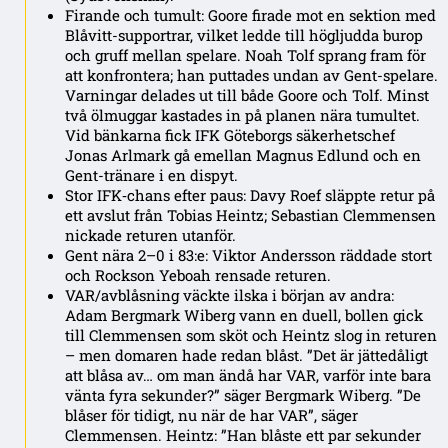
Firande och tumult: Goore firade mot en sektion med
Blåvitt-supportrar, vilket ledde till högljudda burop
och gruff mellan spelare. Noah Tolf sprang fram för
att konfrontera; han puttades undan av Gent-spelare.
Varningar delades ut till både Goore och Tolf. Minst
två ölmuggar kastades in på planen nära tumultet.
Vid bänkarna fick IFK Göteborgs säkerhetschef
Jonas Arlmark gå emellan Magnus Edlund och en
Gent-tränare i en dispyt.
Stor IFK‑chans efter paus: Davy Roef släppte retur på
ett avslut från Tobias Heintz; Sebastian Clemmensen
nickade returen utanför.
Gent nära 2–0 i 83:e: Viktor Andersson räddade stort
och Rockson Yeboah rensade returen.
VAR/avblåsning väckte ilska i början av andra:
Adam Bergmark Wiberg vann en duell, bollen gick
till Clemmensen som sköt och Heintz slog in returen
– men domaren hade redan blåst. ”Det är jättedåligt
att blåsa av… om man ändå har VAR, varför inte bara
vänta fyra sekunder?” säger Bergmark Wiberg. ”De
blåser för tidigt, nu när de har VAR”, säger
Clemmensen. Heintz: ”Han blåste ett par sekunder