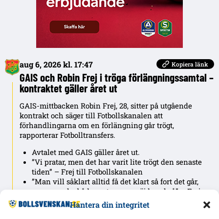
aug 6, 2026 kl. 17:47
Kopiera länk
GAIS och Robin Frej i tröga förlängningssamtal –
kontraktet gäller året ut
GAIS-mittbacken Robin Frej, 28, sitter på utgående
kontrakt och säger till Fotbollskanalen att
förhandlingarna om en förlängning går trögt,
rapporterar Fotbolltransfers.
Avtalet med GAIS gäller året ut.
”Vi pratar, men det har varit lite trögt den senaste
tiden” – Frej till Fotbollskanalen
”Man vill såklart alltid få det klart så fort det går,
men sen ska båda parter vara nöjda också” – Frej
”Så jag har ingen deadline så” – Frej
Hantera din integritet
Förlängningsspåret lyftes i början av juni.