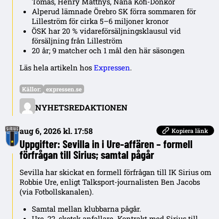
Tomas, Henry Matthys, Nana Kofi-Donkor
Alperud lämnade Örebro SK förra sommaren för
Lilleström för cirka 5–6 miljoner kronor
ÖSK har 20 % vidareförsäljningsklausul vid
försäljning från Lilleström
20 år; 9 matcher och 1 mål den här säsongen
Läs hela artikeln hos
Expressen
.
Källor:
expressen.se
NYHETSREDAKTIONEN
aug 6, 2026 kl. 17:58
Kopiera länk
Uppgifter: Sevilla in i Ure-affären – formell
förfrågan till Sirius; samtal pågår
Sevilla har skickat en formell förfrågan till IK Sirius om
Robbie Ure, enligt Talksport-journalisten Ben Jacobs
(via Fotbollskanalen).
Samtal mellan klubbarna pågår.
Ure, 22, skotsk anfallare. Kontrakt med Sirius till