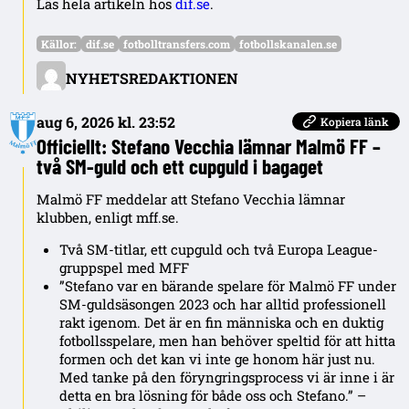
Läs hela artikeln hos
dif.se
.
Källor:
dif.se
fotbolltransfers.com
fotbollskanalen.se
NYHETSREDAKTIONEN
aug 6, 2026 kl. 23:52
Kopiera länk
Officiellt: Stefano Vecchia lämnar Malmö FF –
två SM-guld och ett cupguld i bagaget
Malmö FF meddelar att Stefano Vecchia lämnar
klubben, enligt mff.se.
Två SM-titlar, ett cupguld och två Europa League-
gruppspel med MFF
”Stefano var en bärande spelare för Malmö FF under
SM-guldsäsongen 2023 och har alltid professionell
rakt igenom. Det är en fin människa och en duktig
fotbollsspelare, men han behöver speltid för att hitta
formen och det kan vi inte ge honom här just nu.
Med tanke på den föryngringsprocess vi är inne i är
detta en bra lösning för både oss och Stefano.” –