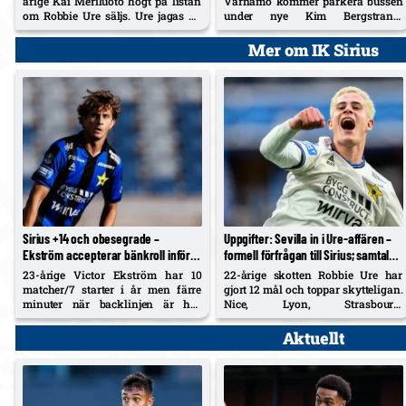
årige Kai Meriluoto högt på listan
Värnamo kommer parkera bussen
om Robbie Ure säljs. Ure jagas av
under nye Kim Bergstrand.
bland annat Sevilla och
Träningsbilden: rakt 4–4–2 med
Strasbourg; Jesper Uneken är
Holmberg/Wiedesheim-Paul,
Mer om IK Sirius
skadad och fönstret stänger 31
Yakoub ut på högerkanten,
augusti.
Astvald ersätter avstängde
Stenberg – McCue med i
matchtruppen.
Sirius +14 och obesegrade –
Uppgifter: Sevilla in i Ure-affären –
Ekström accepterar bänkroll inför
formell förfrågan till Sirius; samtal
BP
pågår
23-årige Victor Ekström har 10
22-årige skotten Robbie Ure har
matcher/7 starter i år men färre
gjort 12 mål och toppar skytteligan.
minuter när backlinjen är hel.
Nice, Lyon, Strasbourg,
Hyllar konkurrensen och blickar
Hoffenheim, Trabzonspor, Genoa
mot BP hemma på måndag.
och Lecce har tidigare visat
Aktuellt
intresse.