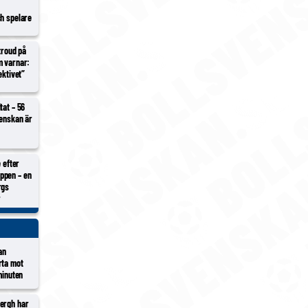
ch spelare
Stroud på
m varnar:
ektivet”
tat – 56
venskan är
e efter
ppen – en
rgs
r
an
rta mot
minuten
ergh har