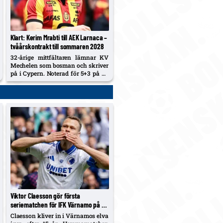
Klart: Kerim Mrabti till AEK Larnaca –
tvåårskontrakt till sommaren 2028
32-årige mittfältaren lämnar KV
Mechelen som bosman och skriver
på i Cypern. Noterad för 5+3 på 33
ligamatcher 2025/26.
Viktor Claesson gör första
seriematchen för IFK Värnamo på 15
år – flyttad hemmadebut i Varberg
Claesson kliver in i Värnamos elva
mot Ljungskile