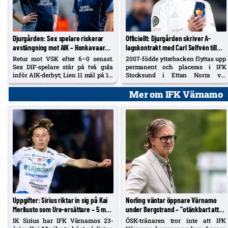
Djurgården: Sex spelare riskerar
Officiellt: Djurgården skriver A-
avstängning mot AIK – Honkavaara
lagskontrakt med Carl Selfvén till
förväntar sig annan intensitet mot
2029 – lånas till IFK Stocksund
Retur mot VSK efter 6–0 senast.
2007-födde ytterbacken flyttas upp
VSK
resten av säsongen
Sex DIF-spelare står på två gula
permanent och placeras i IFK
inför AIK-derbyt; Lien 11 mål på 14,
Stocksund i Ettan Norra via
fyra raka nollor, Ringberg in från
samarbetsavtal med återkallelse.
Hönefoss.
A-lagsdebut på Stamford Bridge;
Mer om IFK Värnamo
allsvensk debut som inhopp
hemma mot Brommapojkarna i år.
Uppgifter: Sirius riktar in sig på Kai
Norling väntar öppnare Värnamo
Meriluoto som Ure-ersättare – 5 mål
under Bergstrand – ”otänkbart att
på 17 i år
de parkerar bussen”
IK Sirius har IFK Värnamos 23-
ÖSK-tränaren tror inte att IFK