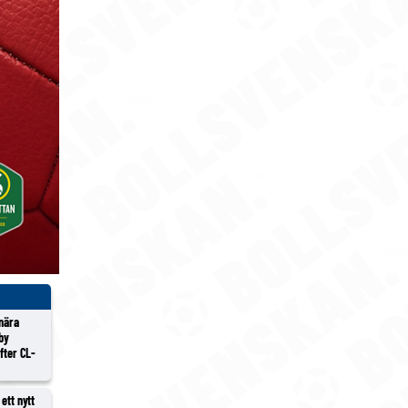
 nära
lby
efter CL-
ett nytt