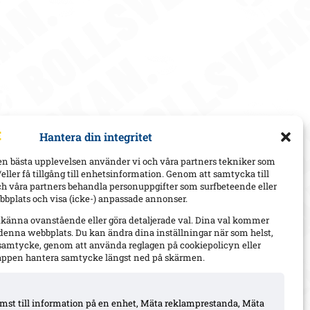
Hantera din integritet
en bästa upplevelsen använder vi och våra partners tekniker som
h/eller få tillgång till enhetsinformation. Genom att samtycka till
ch våra partners behandla personuppgifter som surfbeteende eller
bplats och visa (icke-) anpassade annonser.
dkänna ovanstående eller göra detaljerade val. Dina val kommer
 denna webbplats. Du kan ändra dina inställningar när som helst,
t samtycke, genom att använda reglagen på cookiepolicyn eller
appen hantera samtycke längst ned på skärmen.
komst till information på en enhet, Mäta reklamprestanda, Mäta