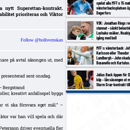
spelat alla MFF:s 15 ma
a nytt Superettan-kontrakt.
vänsterbacksplatsen öp
Degerfors
bilitet prioriteras och Viktor
VSK: Jonathan Rings re
stannat – sänkt belastn
Lushaku osäker, Nsabi
igång med boll
Follow @bollsvenskan
MFF:s vänsterback: Jo
Karlsson eller Theodor
Lundbergh – John skada
are på avtal säsongen ut, med
Busanello och Kurtulus
avstängda; Malte Frejd 
bredvid Djurić, 17-årige
Julius Beck öppen för E
; presenterad sent onsdag.
aktuell
köp – lån säsongen ut m
Sturm Graz-kontrakt til
 – Bergstrand
oller; kreativt anfallsspel byggs
ur vi ska försvara eget mål.” –
ktor var han vill spela och där
etersson driver eventuella fler