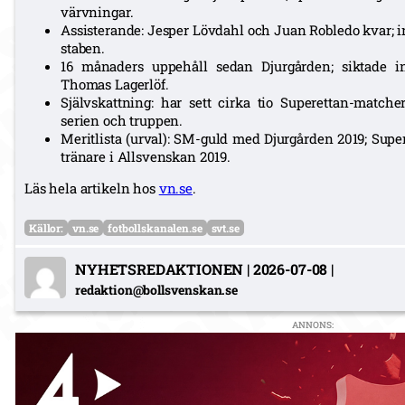
värvningar.
Assisterande: Jesper Lövdahl och Juan Robledo kvar; in
staben.
16 månaders uppehåll sedan Djurgården; siktade in
Thomas Lagerlöf.
Självskattning: har sett cirka tio Superettan-match
serien och truppen.
Meritlista (urval): SM-guld med Djurgården 2019; Super
tränare i Allsvenskan 2019.
Läs hela artikeln hos
vn.se
.
Källor:
vn.se
fotbollskanalen.se
svt.se
NYHETSREDAKTIONEN
|
2026-07-08
|
redaktion@bollsvenskan.se
ANNONS: