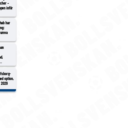
tcher –
pen inför
hab har
ing;
yumva
han
d,
Pålsson in
 Hidalgo
lfsborg-
ed option,
l 2029