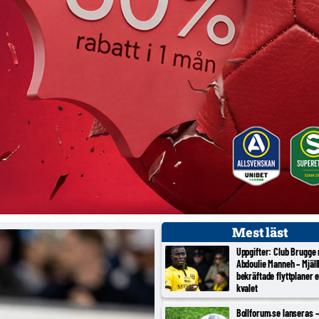
Mest läst
Uppgifter: Club Brugge
Abdoulie Manneh – Mjäl
bekräftade flyttplaner 
kvalet
Bollforum.se lanseras – 