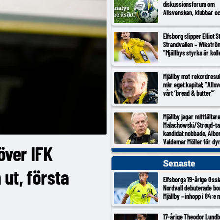
diskussionsforum om
Allsvenskan, klubbar o
Elfsborg slipper Elliot 
Strandvallen – Wikströ
”Mjällbys styrka är koll
Mjällby mot rekordresul
mkr eget kapital; ”Alls
vårt ’bread & butter'”
Mjällby jagar mittfältar
Malachowski/Stroud-ta
kandidat nobbade, Ålbo
Valdemar Möller för dy
över IFK
Senaste
ut, första
Elfsborgs 19-årige Ossi
Nordvall debuterade bo
Mjällby – inhopp i 84:e 
17-årige Theodor Lundb