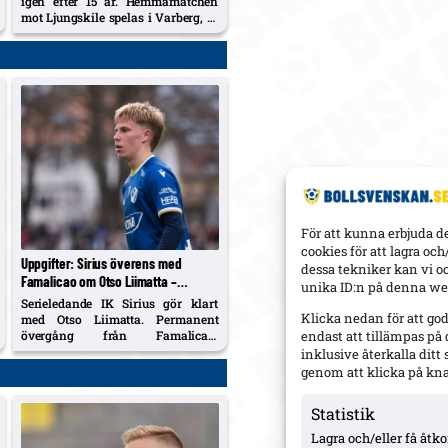
igen efter 15 år. Hemmamatchen
mot Ljungskile spelas i Varberg, 12
mil från Finnvedsvallen. Han talar
om frustration, ny energi och en
tränare med “aura”.
För att kunna erbjuda d
cookies för att lagra oc
Uppgifter: Sirius överens med
dessa tekniker kan vi o
Famalicao om Otso Liimatta –
unika ID:n på denna web
permanent köp, läkarundersökning i
Serieledande IK Sirius gör klart
veckan
Klicka nedan för att go
med Otso Liimatta. Permanent
övergång från Famalicao;
endast att tillämpas på
läkarundersökning väntar innan
inklusive återkalla dit
kontrakt skrivs, enligt Expressen.
genom att klicka på kn
Statistik
Lagra och/eller få åt