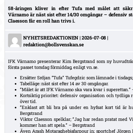
58-åringen kliver in efter Tufa med målet att säkr
Värnamo är näst sist efter 14/30 omgångar – defensiv sta
Claesson får en roll han trivs i.
NYHETSREDAKTIONEN
|
2026-07-08
|
redaktion@bollsvenskan.se
IFK Värnamo presenterar Kim Bergstrand som ny huvudträn
första passet torsdag förmiddag, enligt vn.se.
Ersätter Srdjan ”Tufa” Tufegdzic som lämnade i tisdags
Tabelläge: näst sist efter 14 av 30 omgångar.
”Målet är att IFK Värnamo ska vara kvar i superettan.”
Kortsiktig prioritet: defensiv organisation och tydliga r
över tid.
”Enklast att bli bra på under en hyfsat kort tid är h
Bergstrand
Viktor Claesson spelklar; ”Jag har redan pratat med Vi
kommer han att spela.” – Bergstrand
Även Arash Motaraghebjafarpour in; sportchef Jörgen P