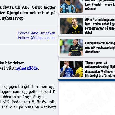
Leon Hien till Tromsö IL
lytta till AIK. Celtic lägger
månader
ive Djurgården nekar bud på
a nyhetssvep.
AIK:s Martin Ellingsen 
igen – vaden, rehab i g
fortsatt väntan på alls
debut
Follow @bollsvenskan
Follow @filiplamperud
Filling bekräftar förlän
med AIK – nobbade Engl
Aftonbladet
ka händelser.
Thern trycker på
målvaktsvärvning i Mjäl
ve i vårt
nyhetsflöde
.
ifrågasätter Wallinder: 
tillräckligt bra för ett t
anen uppges ha gett tummen upp
slappen som uppgetts är runt 11
lubbarna är långt gångna.
AIK. Podcasten Vi är överallt
iallo är på plats på Karlberg