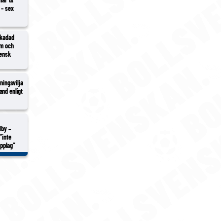
 – sex
skadad
ym och
vensk
gningsvilja
and enligt
lby –
”inte
opplag”