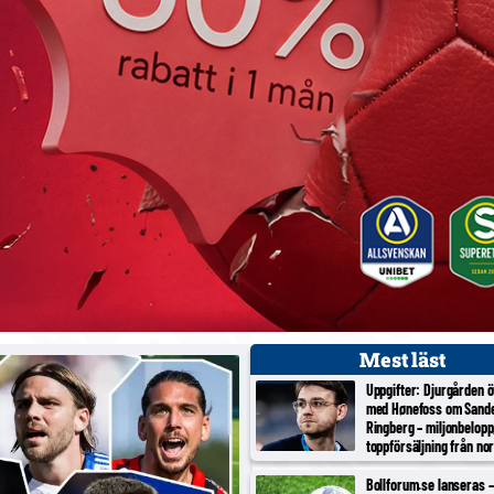
Mest läst
Uppgifter: Djurgården 
med Hønefoss om Sand
Ringberg – miljonbelopp
toppförsäljning från no
tredjeligan
Bollforum.se lanseras – 