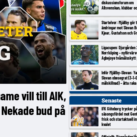
diskussionsforum om
Allsvenskan, klubbar o
Startelvor: Mjällby gör 
ändringar mot Slovan Br
Kjear, Gustafson och Gr
Ligacupen: Djurgården 
Norrköping – nyförvärv
Agbejoye tvåmålsskytt
Inför Mjällby–Slovan: Y
Slovan obesegrat (3–1–0,
målskillnad) – åtta raka 
e vill till AIK,
Senaste
, Nekade bud på
IFK Göteborg trycker p
säsongsfördel mot Gent
frisk och startaktuell i
kvalet
Officiellt: Djurgården lå