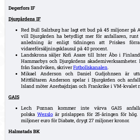
Degerfors IF
Djurgårdens IF
Red Bull Salzburg har lagt ett bud på 45 miljoner på 
vill Djurgården ha betydligt mer för anfallaren, runt
anledning är enligt tidningen att Priskes för
vidareförsäljningsklausul på 40 procent.
Landskrona säljer Kofi Asare till Inter Åbo i Finlan
Hammarbys och Djurgårdens akademiverksamheter. 
från Sandviken, skriver
Fotbollskanalen
.
Mikael Anderson och Daniel Gudjohnsen är uttag
Mittfältaren Anderson spelar i Djurgården och anfa
Island möter Azerbajdzjan och Frankrike i VM-kvalet n
GAIS
Lech Poznan kommer inte värva GAIS anfallar
polska
Wezslo
är prislappen för 25-åringen för hög. 
miljoner euro för Diabate, drygt 27 miljoner kronor.
Halmstads BK