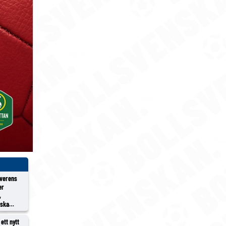
överens
er
,
rska
ett nytt