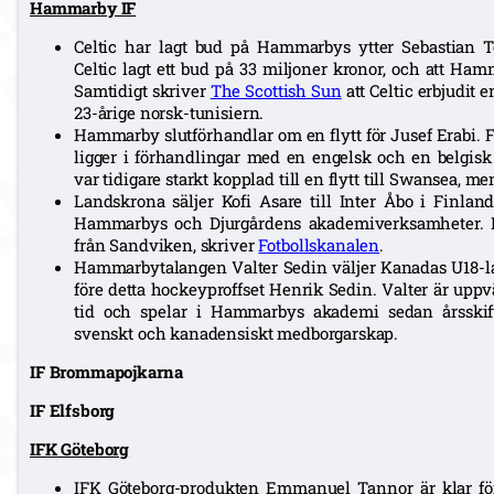
Hammarby IF
Celtic har lagt bud på Hammarbys ytter Sebastian 
Celtic lagt ett bud på 33 miljoner kronor, och att Ham
Samtidigt skriver
The Scottish Sun
att Celtic erbjudit 
23-årige norsk-tunisiern.
Hammarby slutförhandlar om en flytt för Jusef Erabi. 
ligger i förhandlingar med en engelsk och en belgisk
var tidigare starkt kopplad till en flytt till Swansea, me
Landskrona säljer Kofi Asare till Inter Åbo i Finlan
Hammarbys och Djurgårdens akademiverksamheter. 
från Sandviken, skriver
Fotbollskanalen
.
Hammarbytalangen Valter Sedin väljer Kanadas U18-lan
före detta hockeyproffset Henrik Sedin. Valter är up
tid och spelar i Hammarbys akademi sedan årsskift
svenskt och kanadensiskt medborgarskap.
IF Brommapojkarna
IF Elfsborg
IFK Göteborg
IFK Göteborg-produkten Emmanuel Tannor är klar för 