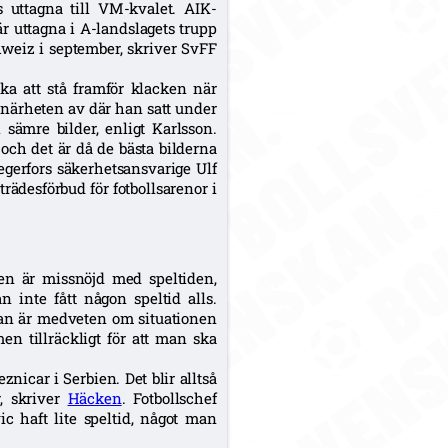
s uttagna till VM-kvalet. AIK-
r uttagna i A-landslagets trupp
hweiz i september, skriver SvFF
a att stå framför klacken när
i närheten av där han satt under
sämre bilder, enligt Karlsson.
och det är då de bästa bilderna
Degerfors säkerhetsansvarige Ulf
lträdesförbud för fotbollsarenor i
gen är missnöjd med speltiden,
 inte fått någon speltid alls.
 han är medveten om situationen
men tillräckligt för att man ska
nicar i Serbien. Det blir alltså
, skriver
Häcken
. Fotbollschef
c haft lite speltid, något man