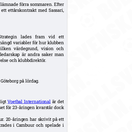
n lämnade förra sommaren. Efter
 ett ettårskontrakt med Sassari,
Strategin lades fram vid ett
ängd variabler för hur klubben
vilken värdegrund, vision och
ch ledarskap är andra saker man
relse och klubbdirektör.
Göteborg på lördag.
ligt
Voetbal International
är det
set för 23-åringen kvarstår dock
r. 20-åringen har skrivit på ett
strades i Cambuur och spelade i