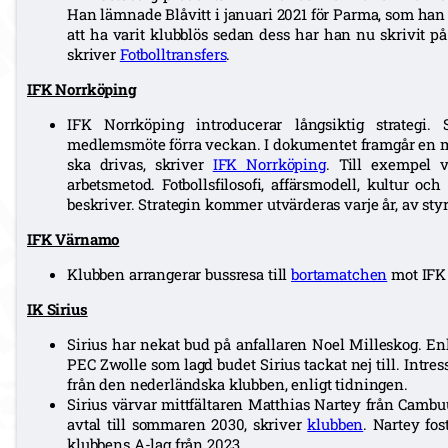
Han lämnade Blåvitt i januari 2021 för Parma, som ha
att ha varit klubblös sedan dess har han nu skrivit på
skriver
Fotbolltransfers
.
IFK Norrköping
IFK Norrköping introducerar långsiktig strategi. 
medlemsmöte förra veckan. I dokumentet framgår en m
ska drivas, skriver
IFK Norrköping
. Till exempel 
arbetsmetod. Fotbollsfilosofi, affärsmodell, kultur o
beskriver. Strategin kommer utvärderas varje år, av sty
IFK Värnamo
Klubben arrangerar bussresa till
bortamatchen
mot IFK 
IK Sirius
Sirius har nekat bud på anfallaren Noel Milleskog. En
PEC Zwolle som lagd budet Sirius tackat nej till. Intres
från den nederländska klubben, enligt tidningen.
Sirius värvar mittfältaren Matthias Nartey från Cambuu
avtal till sommaren 2030, skriver
klubben
. Nartey fo
klubbens A-lag från 2023.