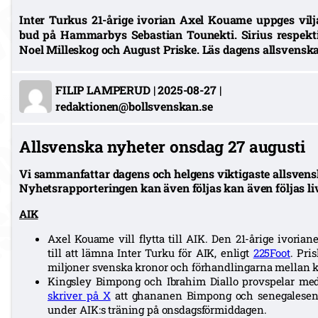
Inter Turkus 21-årige ivorian Axel Kouame uppges vilja f
bud på Hammarbys Sebastian Tounekti. Sirius respekt
Noel Milleskog och August Priske. Läs dagens allsvensk
FILIP LAMPERUD
|
2025-08-27
|
redaktionen@bollsvenskan.se
Allsvenska nyheter onsdag 27 augusti
Vi sammanfattar dagens och helgens viktigaste allsvens
Nyhetsrapporteringen kan även följas kan även följas li
AIK
Axel Kouame vill flytta till AIK. Den 21-årige ivori
till att lämna Inter Turku för AIK, enligt
225Foot
. Pri
miljoner svenska kronor och förhandlingarna mellan k
Kingsley Bimpong och Ibrahim Diallo provspelar med 
skriver på X
att ghananen Bimpong och senegalesen D
under AIK:s träning på onsdagsförmiddagen.