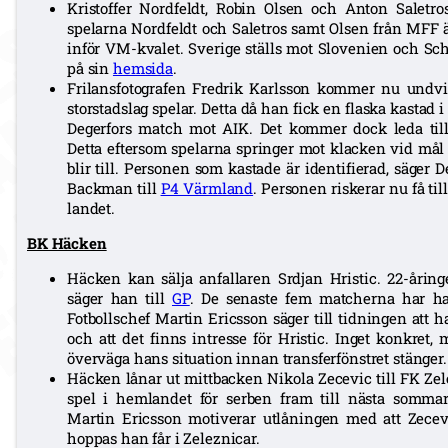
Kristoffer Nordfeldt, Robin Olsen och Anton Saletro
spelarna Nordfeldt och Saletros samt Olsen från MFF ä
inför VM-kvalet. Sverige ställs mot Slovenien och Sc
på sin
hemsida
.
Frilansfotografen Fredrik Karlsson kommer nu undvik
storstadslag spelar. Detta då han fick en flaska kastad 
Degerfors match mot AIK. Det kommer dock leda till 
Detta eftersom spelarna springer mot klacken vid mål 
blir till. Personen som kastade är identifierad, säger 
Backman till
P4 Värmland
. Personen riskerar nu få til
landet.
BK Häcken
Häcken kan sälja anfallaren Srdjan Hristic. 22-årin
säger han till
GP
. De senaste fem matcherna har han
Fotbollschef Martin Ericsson säger till tidningen att
och att det finns intresse för Hristic. Inget konkret, 
överväga hans situation innan transferfönstret stänger.
Häcken lånar ut mittbacken Nikola Zecevic till FK Zelez
spel i hemlandet för serben fram till nästa sommar
Martin Ericsson motiverar utlåningen med att Zecevi
hoppas han får i Zeleznicar.