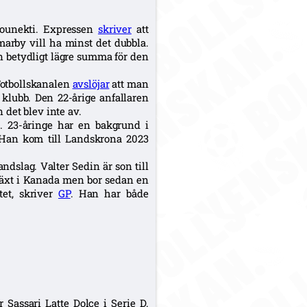
Tounekti. Expressen
skriver
att
marby vill ha minst det dubbla.
en betydligt lägre summa för den
Fotbollskanalen
avslöjar
att man
 klubb. Den 22-årige anfallaren
n det blev inte av.
d. 23-åringe har en bakgrund i
Han kom till Landskrona 2023
dslag. Valter Sedin är son till
pväxt i Kanada men bor sedan en
et, skriver
GP
. Han har både
Sassari Latte Dolce i Serie D.