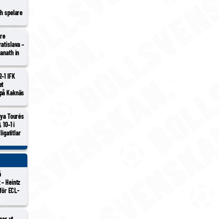
ch spelare
tre
atislava –
anath in
2–1 IFK
et
 på Kaknäs
aya Tourés
 10–1 i
ligatitlar
å
 – Heintz
nför ECL-
nar ut