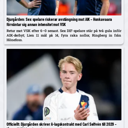
Djurgården: Sex spelare riskerar avstängning mot AIK – Honkavaara
förväntar sig annan intensitet mot VSK
Retur mot VSK efter 6–0 senast. Sex DIF-spelare står på två gula inför
AIK-derbyt; Lien 11 mål på 14, fyra raka nollor, Ringberg in från
Hönefoss.
Officiellt: Djurgården skriver A-lagskontrakt med Carl Selfvén till 2029 –