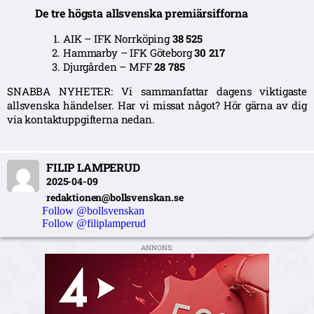
De tre högsta allsvenska premiärsifforna
AIK – IFK Norrköping
38 525
Hammarby – IFK Göteborg
30 217
Djurgården – MFF
28 785
SNABBA NYHETER: Vi sammanfattar dagens viktigaste
allsvenska händelser. Har vi missat något? Hör gärna av dig
via kontaktuppgifterna nedan.
FILIP LAMPERUD
2025-04-09
redaktionen@bollsvenskan.se
Follow @bollsvenskan
Follow @filiplamperud
ANNONS: