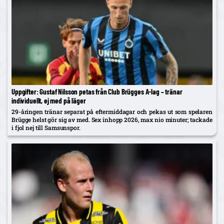
Uppgifter: Gustaf Nilsson petas från Club Brügges A-lag – tränar
individuellt, ej med på läger
29-åringen tränar separat på eftermiddagar och pekas ut som spelaren
Brügge helst gör sig av med. Sex inhopp 2026, max nio minuter; tackade
i fjol nej till Samsunspor.