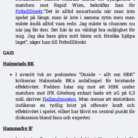
matchen mot Rapid Wien, bekräftar han för
FotbollDirekt
.
”Det är alltid annorlunda när man inte
spelat på länge, man är inte i samma rytm men man
måste ändå alltid vara redo. Jag måste ta chansen nu
när jag får den. Det här är en väldigt bra möjlighet för
mig. Jag ska bara göra mitt bästa och försöka hjälpa
laget”, säger han till FotbollDirekt.
GAIS
Halmstads BK
I avsnitt två av podcasten “Onside – allt om HBK”
kritiseras Halmstads BK:s anfallsspel för bristande
effektivitet. Podden lutar sig mot att HBK under
matchen mot IFK Göteborg enbart hade ett xG på 0,3
mål, skriver
Hallandsposten
. Man menar att statistiken
indikerar en tydlig brist på offensiv kraft och
effektivitet i spelet, vilket har blivit en central punkt för
diskussion bland fans och experter.
Hammarby IF