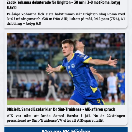
Zadok Yohanna debuterade för Brighton – 30 min i 3–0 mot Roma, betyg
6,5/10
19-årige Yohanna fick sista halvtimmen när Brighton slog Roma med
3–0 i träningsmatch. €28 m från AIK; 1 skott på mål, 9/12 pass (75 %), 1/1
dribbling – betyg 6,5.
Officiellt: Samed Bazdar klar för Sint-Truidense – AIK-affären sprack
AIK var nära att landa Samed Bazdar i juli. Nu är 22-åringen
presenterad av Sint-Truidense VV efter att AIK-spåret fallit.
Mer om BK Häcken