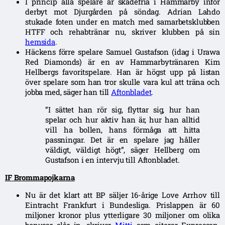
I princip alla spelare är skadefria i Hammarby inför
derbyt mot Djurgården på söndag. Adrian Lahdo
stukade foten under en match med samarbetsklubben
HTFF och rehabtränar nu, skriver klubben på sin
hemsida
.
Häckens förre spelare Samuel Gustafson (idag i Urawa
Red Diamonds) är en av Hammarbytränaren Kim
Hellbergs favoritspelare. Han är högst upp på listan
över spelare som han tror skulle vara kul att träna och
jobba med, säger han till
Aftonbladet
.
”I sättet han rör sig, flyttar sig, hur han
spelar och hur aktiv han är, hur han alltid
vill ha bollen, hans förmåga att hitta
passningar. Det är en spelare jag håller
väldigt, väldigt högt”, säger Hellberg om
Gustafson i en intervju till Aftonbladet.
IF Brommapojkarna
Nu är det klart att BP säljer 16-årige Love Arrhov till
Eintracht Frankfurt i Bundesliga. Prislappen är 60
miljoner kronor plus ytterligare 30 miljoner om olika