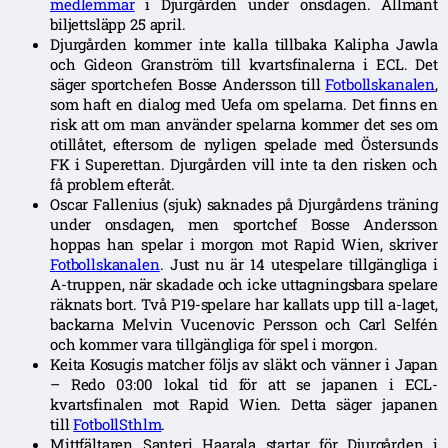
medlemmar
i Djurgården under onsdagen. Allmänt
biljettsläpp 25 april.
Djurgården kommer inte kalla tillbaka Kalipha Jawla
och Gideon Granström till kvartsfinalerna i ECL. Det
säger sportchefen Bosse Andersson till
Fotbollskanalen
,
som haft en dialog med Uefa om spelarna. Det finns en
risk att om man använder spelarna kommer det ses om
otillåtet, eftersom de nyligen spelade med Östersunds
FK i Superettan. Djurgården vill inte ta den risken och
få problem efteråt.
Oscar Fallenius (sjuk) saknades på Djurgårdens träning
under onsdagen, men sportchef Bosse Andersson
hoppas han spelar i morgon mot Rapid Wien, skriver
Fotbollskanalen
. Just nu är 14 utespelare tillgängliga i
A-truppen, när skadade och icke uttagningsbara spelare
räknats bort. Två P19-spelare har kallats upp till a-laget,
backarna Melvin Vucenovic Persson och Carl Selfén
och kommer vara tillgängliga för spel i morgon.
Keita Kosugis matcher följs av släkt och vänner i Japan
– Redo 03:00 lokal tid för att se japanen i ECL-
kvartsfinalen mot Rapid Wien. Detta säger japanen
till
FotbollSthlm
.
Mittfältaren Santeri Haarala startar för Djurgården i