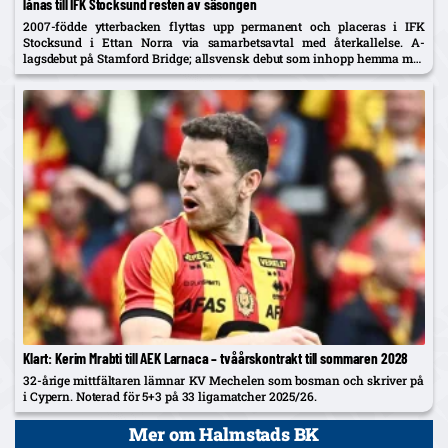
lånas till IFK Stocksund resten av säsongen
2007-födde ytterbacken flyttas upp permanent och placeras i IFK
Stocksund i Ettan Norra via samarbetsavtal med återkallelse. A-
lagsdebut på Stamford Bridge; allsvensk debut som inhopp hemma mot
Brommapojkarna i år.
Klart: Kerim Mrabti till AEK Larnaca – tvåårskontrakt till sommaren 2028
32-årige mittfältaren lämnar KV Mechelen som bosman och skriver på
i Cypern. Noterad för 5+3 på 33 ligamatcher 2025/26.
Mer om Halmstads BK