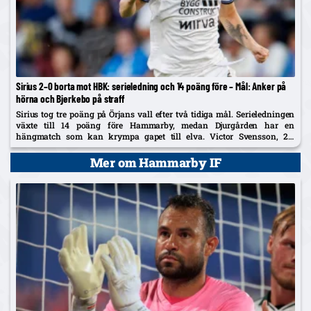
Sirius 2–0 borta mot HBK: serieledning och 14 poäng före – Mål: Anker på
hörna och Bjerkebo på straff
Sirius tog tre poäng på Örjans vall efter två tidiga mål. Serieledningen
växte till 14 poäng före Hammarby, medan Djurgården har en
hängmatch som kan krympa gapet till elva. Victor Svensson, 20,
startade centralt i Melker Heiers frånvaro.
Mer om Hammarby IF