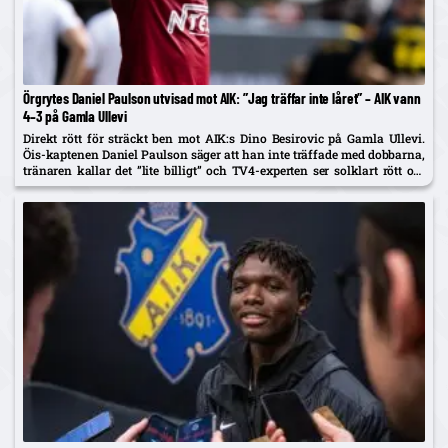
Örgrytes Daniel Paulson utvisad mot AIK: ”Jag träffar inte låret” – AIK vann
4–3 på Gamla Ullevi
Direkt rött för sträckt ben mot AIK:s Dino Besirovic på Gamla Ullevi.
Öis-kaptenen Daniel Paulson säger att han inte träffade med dobbarna,
tränaren kallar det ”lite billigt” och TV4-experten ser solklart rött om
det var träff.