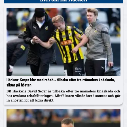
Häcken: Seger klar med rehab – tillbaka efter tre månaders knäskada,
siktar på hösten
BK Häckens David Seger är tillbaka efter tre månaders knäskada och
har avslutat rehabiliteringen. Mittfältaren vände åter i somras och går
in i hösten för att bidra direkt.