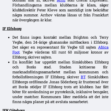
bonusar slår in, skriver
Mitti
som citerar Expressen.
Förhandlingarna mellan klubbarna är klara, säger
klubbdirektör Peter Kleve som samtidigt inte bekräftar
några summor. Arrhov väntas lånas ut från Frankfurt
när övergången är klar.
IF Elfsborg
Det finns ingen kontakt mellan Brighton och Terry
Yegbe, den 24-årige ghananske mittbacken i Elfsborg.
Det säger en representant för Yegbe till sajten
Africa
Foot
. Yegbe värderas till runt 60 miljoner kronor av
Elfsborg, skriver sajten.
En konflikt har uppstått mellan Simklubben Elfsborg
och Borås stad. Staden kritiseras för
marknadsföringssamarbetet mellan kommunen och
fotbollsföreningen IF Elfsborg, skriver
BT
. Simklubben
Elfsborgs ordförande Jonas Söderberg är frustrerad över
att Borås stödjer IF Elfsborg trots att klubben har fått
böter för användning av pyroteknik, inklusive bengaler,
under matcher. Kommunen låter meddela att det inte
finns några planer på att avsluta samarbetet.
IFK Göteborg