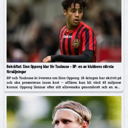
Bekräftat: Sion Oppong klar för Toulouse – BP: en av klubbens största
försäljningar
BP och Toulouse är överens om Sion Oppong. 18-åringen har skrivit på
och ska presenteras inom kort – affären kan bli värd 45 miljoner
kronor. Oppong lämnar efter sitt allsvenska genombrott och en resa
som började i BP som fyraåring.