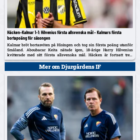
Häcken–Kalmar 1–1: Hilvenius första allsvenska mål – Kalmars första
bortapoäng för säsongen
Kalmar bröt bortasviten på Hisingen och tog sin första poäng utanför
Småland. Aboubacar Keita nätade igen, 18-årige Harry Hilvenius
kvitterade med sitt första allsvenska mål. Häcken är fortsatt trea,
Kalmar kliver upp på tionde plats.
Mer om Djurgårdens IF