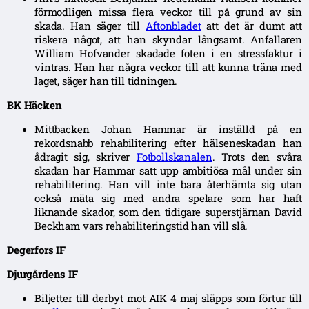
förmodligen missa flera veckor till på grund av sin
skada. Han säger till
Aftonbladet
att det är dumt att
riskera något, att han skyndar långsamt. Anfallaren
William Hofvander skadade foten i en stressfaktur i
vintras. Han har några veckor till att kunna träna med
laget, säger han till tidningen.
BK Häcken
Mittbacken Johan Hammar är inställd på en
rekordsnabb rehabilitering efter hälseneskadan han
ådragit sig, skriver
Fotbollskanalen
. Trots den svåra
skadan har Hammar satt upp ambitiösa mål under sin
rehabilitering. Han vill inte bara återhämta sig utan
också mäta sig med andra spelare som har haft
liknande skador, som den tidigare superstjärnan David
Beckham vars rehabiliteringstid han vill slå.
Degerfors IF
Djurgårdens IF
Biljetter till derbyt mot AIK 4 maj släpps som förtur till