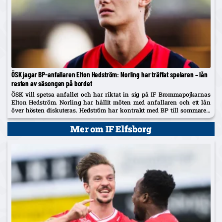
ÖSK jagar BP-anfallaren Elton Hedström: Norling har träffat spelaren – lån
resten av säsongen på bordet
ÖSK vill spetsa anfallet och har riktat in sig på IF Brommapojkarnas
Elton Hedström. Norling har hållit möten med anfallaren och ett lån
över hösten diskuteras. Hedström har kontrakt med BP till sommaren
2029 och uppges även vara på radarn...
Mer om IF Elfsborg