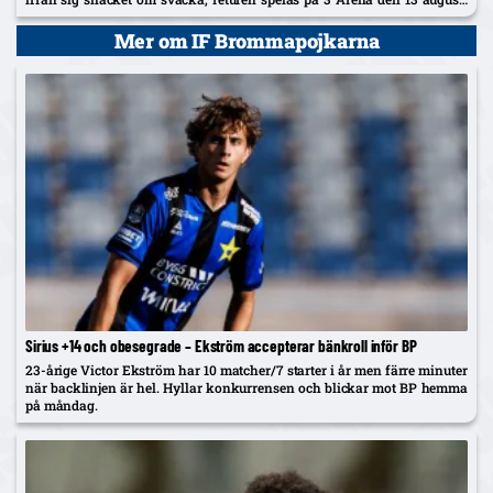
och vinnaren går mot Žalgiris/Hajduk...
Mer om IF Brommapojkarna
Sirius +14 och obesegrade – Ekström accepterar bänkroll inför BP
23-årige Victor Ekström har 10 matcher/7 starter i år men färre minuter
när backlinjen är hel. Hyllar konkurrensen och blickar mot BP hemma
på måndag.