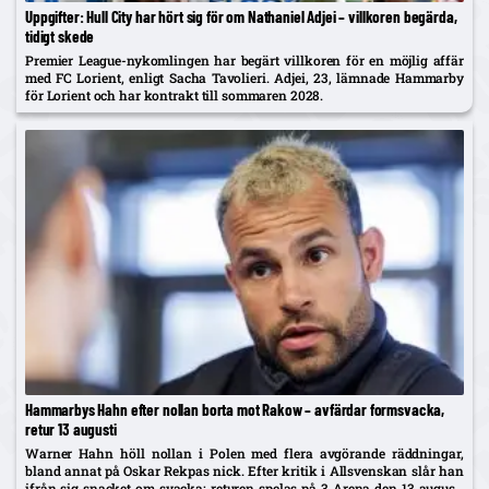
Uppgifter: Hull City har hört sig för om Nathaniel Adjei – villkoren begärda,
tidigt skede
Premier League-nykomlingen har begärt villkoren för en möjlig affär
med FC Lorient, enligt Sacha Tavolieri. Adjei, 23, lämnade Hammarby
för Lorient och har kontrakt till sommaren 2028.
Hammarbys Hahn efter nollan borta mot Rakow – avfärdar formsvacka,
retur 13 augusti
Warner Hahn höll nollan i Polen med flera avgörande räddningar,
bland annat på Oskar Rekpas nick. Efter kritik i Allsvenskan slår han
ifrån sig snacket om svacka; returen spelas på 3 Arena den 13 augusti