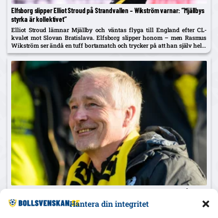
Elfsborg slipper Elliot Stroud på Strandvallen – Wikström varnar: ”Mjällbys
styrka är kollektivet”
Elliot Stroud lämnar Mjällby och väntas flyga till England efter CL-
kvalet mot Slovan Bratislava. Elfsborg slipper honom – men Rasmus
Wikström ser ändå en tuff bortamatch och trycker på att han själv helst
spelar mittback.
Mjällby mot rekordresultat – 56 mkr eget kapital; ”Allsvenskan är vårt
’bread & butter'”
Hantera din integritet
Ordföranden Jan Sjöblom flaggar för rekordresultat och en stark kassa