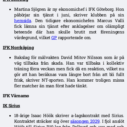
Martina Sjögren är ny ekonomichef i IFK Göteborg. Hon
påbörjar sin tjänst i juni, skriver klubben på sin
hemsida
. Den tidigare ekonomichefen Marcus Valli
fick lämna sin tjänst efter anklagelser om olämpligt
beteende där han skulle brutit mot föreningens
värdegrund, vilket
GP
rapporterade om.
IFK Norrköping
Bakslag för målvakten David Mitov Nilsson som är på
väg tillbaka från skada. Han var tillbaka i kollektiv
träning förra veckan men fick då en reaktion, vilket nu
gör att han beräknas vara längre bort från att bli fullt
frisk, skriver NT-sporten. Han kommer troligen missa
fler matcher än man först hade tänkt.
IFK Värnamo
IK Sirius
18-årige Isaac Höök skriver a-lagskontrakt med Sirius.
Kontraktet sträcker sig över
säsongen 2029
. I fjol anslöt
Höök till Sirius P19-lag från Dalkurd och var med och