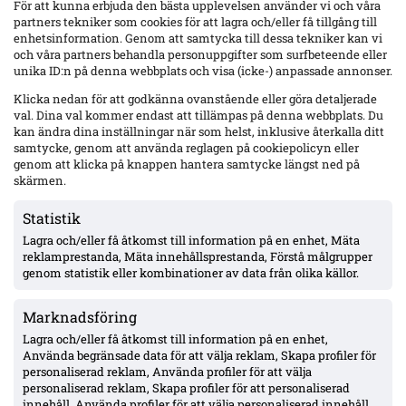
i Mjällby. Samtidigt: formsvacka, dubbla mittfältsavstängningar inför
För att kunna erbjuda den bästa upplevelsen använder vi och våra
Elfsborg och avgörande CL-kvalretur mot Slovan Bratislava på tisdag.
partners tekniker som cookies för att lagra och/eller få tillgång till
enhetsinformation. Genom att samtycka till dessa tekniker kan vi
Mer om IFK Göteborg
och våra partners behandla personuppgifter som surfbeteende eller
unika ID:n på denna webbplats och visa (icke-) anpassade annonser.
Klicka nedan för att godkänna ovanstående eller göra detaljerade
val. Dina val kommer endast att tillämpas på denna webbplats. Du
kan ändra dina inställningar när som helst, inklusive återkalla ditt
samtycke, genom att använda reglagen på cookiepolicyn eller
genom att klicka på knappen hantera samtycke längst ned på
skärmen.
Statistik
Lagra och/eller få åtkomst till information på en enhet, Mäta
reklamprestanda, Mäta innehållsprestanda, Förstå målgrupper
genom statistik eller kombinationer av data från olika källor.
Marknadsföring
Gent-tränaren fördömer Vergaras firande framför Blåvitt-klacken – Tolf
varnades i tumultet
Lagra och/eller få åtkomst till information på en enhet,
IFK Göteborg föll med 0–1 mot Gent i första mötet i Conference League-
Använda begränsade data för att välja reklam, Skapa profiler för
kvalet. Josué Vergaras firande framför Blåvitt-klacken utlöste bråk –
personaliserad reklam, Använda profiler för att välja
Rik De Mil tog avstånd och försökte stoppa sin spelare, medan Noah
personaliserad reklam, Skapa profiler för att personaliserad
Tolf varnades och Erlingmark sågar domarinsatsen.
innehåll, Använda profiler för att välja personaliserad innehåll,