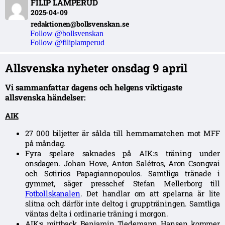
FILIP LAMPERUD
2025-04-09
redaktionen@bollsvenskan.se
Follow @bollsvenskan
Follow @filiplamperud
Allsvenska nyheter onsdag 9 april
Vi sammanfattar dagens och helgens viktigaste
allsvenska händelser:
AIK
27 000 biljetter är sålda till hemmamatchen mot MFF
på måndag.
Fyra spelare saknades på AIK:s träning under
onsdagen. Johan Hove, Anton Salétros, Aron Csongvai
och Sotirios Papagiannopoulos. Samtliga tränade i
gymmet, säger presschef Stefan Mellerborg till
Fotbollskanalen
. Det handlar om att spelarna är lite
slitna och därför inte deltog i gruppträningen. Samtliga
väntas delta i ordinarie träning i morgon.
AIK:s mittback Benjamin Tiedemann Hansen kommer