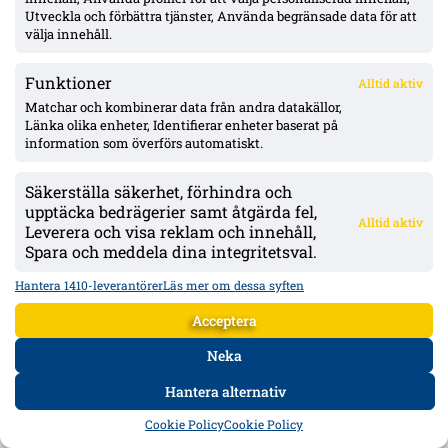
Utveckla och förbättra tjänster, Använda begränsade data för att
välja innehåll.
Funktioner
Alltid aktiv
Matchar och kombinerar data från andra datakällor,
Länka olika enheter, Identifierar enheter baserat på
information som överförs automatiskt.
Säkerställa säkerhet, förhindra och
upptäcka bedrägerier samt åtgärda fel,
Alltid aktiv
Leverera och visa reklam och innehåll,
Spara och meddela dina integritetsval.
IFK Göteborg 0–1 mot Gent: Goores firande utlöste bråk – VAR-ilska och
Hantera 1410-leverantörer
Läs mer om dessa syften
heta scener inför returen
Acceptera
Blåvitt föll med 0–1 hemma mot Gent i första mötet i Conference
League-kvalets tredje runda. Hyllarion Goores segermål och firande
framför hemmaklacken triggade tumult, med varningar och kastade
Neka
föremål. Efter paus rasade IFK-spelare mot en tidig avblåsning trots
VAR –...
Hantera alternativ
HEM
DATA
FORUM
DELA
Cookie Policy
Cookie Policy