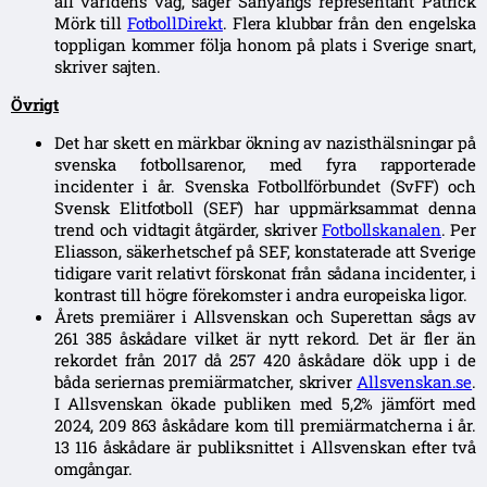
all världens väg, säger Sanyangs representant Patrick
Mörk till
FotbollDirekt
. Flera klubbar från den engelska
toppligan kommer följa honom på plats i Sverige snart,
skriver sajten.
Övrigt
Det har skett en märkbar ökning av nazisthälsningar på
svenska fotbollsarenor, med fyra rapporterade
incidenter i år. Svenska Fotbollförbundet (SvFF) och
Svensk Elitfotboll (SEF) har uppmärksammat denna
trend och vidtagit åtgärder, skriver
Fotbollskanalen
. Per
Eliasson, säkerhetschef på SEF, konstaterade att Sverige
tidigare varit relativt förskonat från sådana incidenter, i
kontrast till högre förekomster i andra europeiska ligor.
Årets premiärer i Allsvenskan och Superettan sågs av
261 385 åskådare vilket är nytt rekord. Det är fler än
rekordet från 2017 då 257 420 åskådare dök upp i de
båda seriernas premiärmatcher, skriver
Allsvenskan.se
.
I Allsvenskan ökade publiken med 5,2% jämfört med
2024, 209 863 åskådare kom till premiärmatcherna i år.
13 116 åskådare är publiksnittet i Allsvenskan efter två
omgångar.