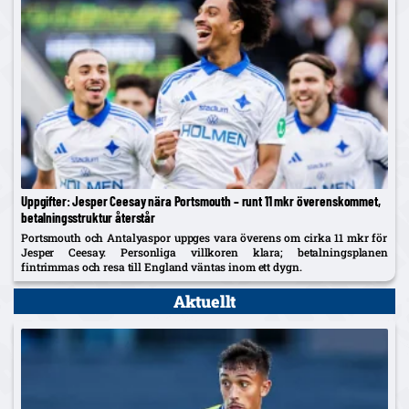
Uppgifter: Jesper Ceesay nära Portsmouth – runt 11 mkr överenskommet,
betalningsstruktur återstår
Portsmouth och Antalyaspor uppges vara överens om cirka 11 mkr för
Jesper Ceesay. Personliga villkoren klara; betalningsplanen
fintrimmas och resa till England väntas inom ett dygn.
Aktuellt