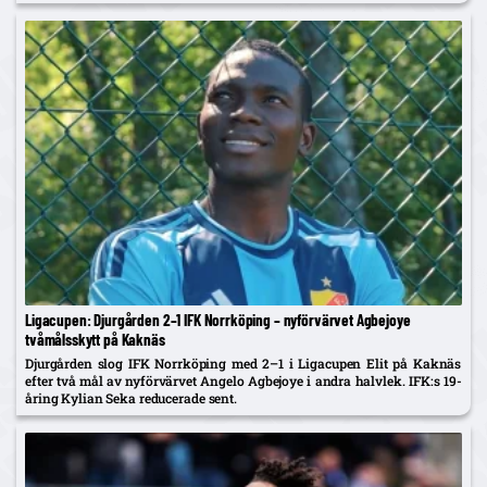
Asoros frånvaro med att han är borta "av en anledning".
Ligacupen: Djurgården 2–1 IFK Norrköping – nyförvärvet Agbejoye
tvåmålsskytt på Kaknäs
Djurgården slog IFK Norrköping med 2–1 i Ligacupen Elit på Kaknäs
efter två mål av nyförvärvet Angelo Agbejoye i andra halvlek. IFK:s 19-
åring Kylian Seka reducerade sent.