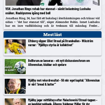
VSK: Jonathan Rings rehab har stannat – sänkt belastning; Lushaku
osäker, Nsabiyumva igång med boll
Jonathan Ring, 34, har fått ett bakslag i återhämtningen och tränar vid
sidan – "det har stannat till", säger Alexander Rubin. Ismet Lushaku
har en inre vadblödning och är tveksam till måndag; Frederic
Nsabiyumva har påbörjat individuella bollpass.
Mest läst
Elfsborg slipper Elliot Stroud på Strandvallen – Wikström
varnar: ”Mjällbys styrka är kollektivet”
Bollforum.se lanseras – ett nytt diskussionsforum om
Allsvenskan, klubbar och spelare
Mjällby mot rekordresultat – 56 mkr eget kapital; ”Allsvenskan
är vårt ’bread & butter'”
Mjällby jagar mittfältare efter Malachowski/Stroud-tappen –
en kandidat nobbade, Ålborgs Valdemar Möller för dyr