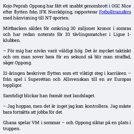
Kojo Peprah Oppong har fått ett snabbt genombrott i OGC Nice
efter flytten från IFK Norrköping, rapporterar
Fotbolltransfers
med hänvisning till NT-sporten.
Mittbacken såldes för omkring 30 miljoner kronor i somras
och har redan noterats för 33 tävlingsmatcher i Ligue 1-
klubben.
– För mig har nivån varit väldigt hög. Det är mycket taktiskt
och om man sover bara för en sekund så blir man straffad,
säger Oppong.
21-åringen beskriver flytten som ett viktigt steg i karriären –
från spel i Superettan och Allsvenskan till en av Europas
toppligor.
Samtidigt blickar han framåt mot landslaget.
– Jag hoppas, men det är inget jag kan kontrollera. Jag måste
bara fortsätta att jobba för det.
Ghana spelar VM i sommar – och Oppong siktar på en plats i
truppen.