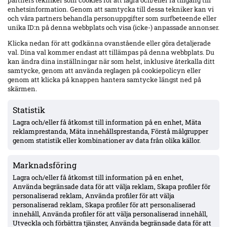
partners tekniker som cookies för att lagra och/eller få tillgång till
enhetsinformation. Genom att samtycka till dessa tekniker kan vi
och våra partners behandla personuppgifter som surfbeteende eller
Senaste
unika ID:n på denna webbplats och visa (icke-) anpassade annonser.
Elfsborgs 19-årige Ossian Nordvall debuterade borta mot
Klicka nedan för att godkänna ovanstående eller göra detaljerade
Mjällby – inhopp i 84:e minuten
val. Dina val kommer endast att tillämpas på denna webbplats. Du
kan ändra dina inställningar när som helst, inklusive återkalla ditt
samtycke, genom att använda reglagen på cookiepolicyn eller
genom att klicka på knappen hantera samtycke längst ned på
17-årige Theodor Lundbergh har spelat alla MFF:s 15 matcher –
skärmen.
vänsterbacksplatsen öppen inför Degerfors
Statistik
Lagra och/eller få åtkomst till information på en enhet, Mäta
VSK: Jonathan Rings rehab har stannat – sänkt belastning;
reklamprestanda, Mäta innehållsprestanda, Förstå målgrupper
Lushaku osäker, Nsabiyumva igång med boll
genom statistik eller kombinationer av data från olika källor.
Marknadsföring
MFF:s vänsterback: Johan Karlsson eller Theodor Lundbergh –
John skadad, Busanello och Kurtulus avstängda; Malte Frejd
Lagra och/eller få åtkomst till information på en enhet,
Pålsson in bredvid Djurić, 17-årige Hidalgo aktuell
Använda begränsade data för att välja reklam, Skapa profiler för
personaliserad reklam, Använda profiler för att välja
personaliserad reklam, Skapa profiler för att personaliserad
Julius Beck öppen för Elfsborg-köp – lån säsongen ut med
innehåll, Använda profiler för att välja personaliserad innehåll,
option, Sturm Graz-kontrakt till 2029
Utveckla och förbättra tjänster, Använda begränsade data för att