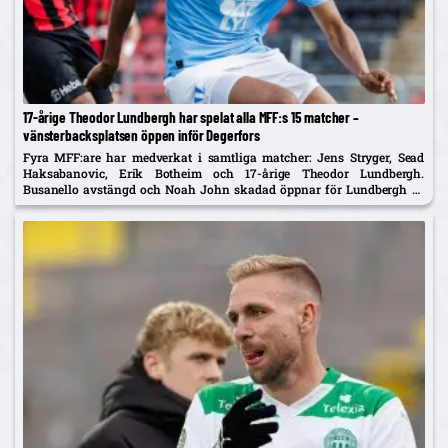
17-årige Theodor Lundbergh har spelat alla MFF:s 15 matcher –
vänsterbacksplatsen öppen inför Degerfors
Fyra MFF:are har medverkat i samtliga matcher: Jens Stryger, Sead
Haksabanovic, Erik Botheim och 17-årige Theodor Lundbergh.
Busanello avstängd och Noah John skadad öppnar för Lundbergh vs
Johan Karlsson om vänsterbacken.