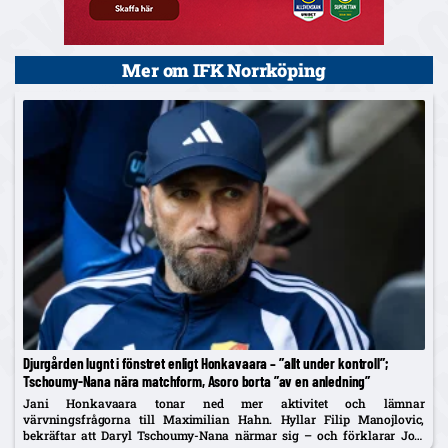
Mer om IFK Norrköping
Djurgården lugnt i fönstret enligt Honkavaara – ”allt under kontroll”;
Tschoumy-Nana nära matchform, Asoro borta ”av en anledning”
Jani Honkavaara tonar ned mer aktivitet och lämnar
värvningsfrågorna till Maximilian Hahn. Hyllar Filip Manojlovic,
bekräftar att Daryl Tschoumy-Nana närmar sig – och förklarar Joel