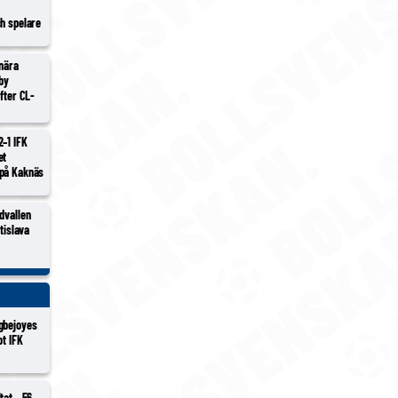
ch spelare
 nära
lby
efter CL-
2–1 IFK
et
 på Kaknäs
dvallen
atislava
gbejoyes
ot IFK
tat – 56