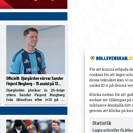
För att kunna erbjuda d
cookies för att lagra oc
Officiellt: Djurgården värvar Sander
dessa tekniker kan vi o
Finjord Ringberg – 15 assist på 13
unika ID:n på denna web
matcher i Hönefoss, kontrakt till juni
Djurgården plockar in 26-årige
2031
Klicka nedan för att go
yttern Sander Finjord Ringberg
från Hönefoss efter 1+15 på 13
endast att tillämpas på
matcher i år. Avtal till sista juni
inklusive återkalla dit
2031.
genom att klicka på kn
Statistik
Lagra och/eller få åt