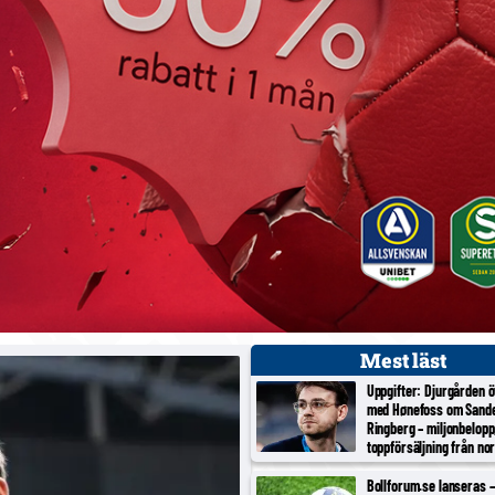
Mest läst
Uppgifter: Djurgården 
med Hønefoss om Sand
Ringberg – miljonbelopp
toppförsäljning från no
tredjeligan
Bollforum.se lanseras – 