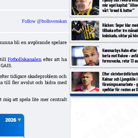
mkr eget kapital; ”Alls
vårt ’bread & butter'”
Follow @bollsvenskan
Häcken: Seger klar med
tillbaka efter tre måna
knäskada, siktar på hö
v kunna bli en avgörande spelare
Hammarbys Hahn efter 
borta mot Rakow – avfä
till
Fotbollskanalen
efter att ha
formsvacka, retur 13 au
 GAIS.
Efter skrivbordsförlust
 efter tidigare skadeproblem och
Kalmar och Ljungskile i
 till fler avslut och bidra med
föreningssamarbete – 
spelklar för resten av 
pt mig att spela lite mer centralt