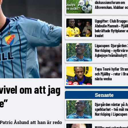
diskussionsforum om
Allsvenskan, klubbar o
Uppgifter: Club Brugge
Abdoulie Manneh – Mjäl
bekräftade flyttplaner 
kvalet
Ligacupen: Djurgården 
Norrköping – nyförvärv
Agbejoye tvåmålsskytt
Yaya Touré hyllar Stran
och Mjällby – retur i Br
nästa vecka
vivel om att jag
Senaste
e”
Djurgården väntar på A
spelklarhet – två mål m
Norrköping i Ligacupen
Patric Åslund att han är redo
Mjällby mot rekordresul