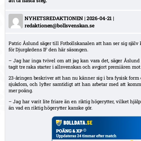
att ta nästa steg.
NYHETSREDAKTIONEN
|
2026-04-21
|
redaktionen@bollsvenskan.se
Patric Åslund säger till Fotbollskanalen att han ser sig själ
för Djurgårdens IF den här säsongen.
– Jag har inga tvivel om att jag kan vara det, säger Åslund 
tagit tre raka starter i allsvenskan och avgjort premiären mot
23-åringen beskriver att han nu känner sig i bra fysisk form
sjukdom, och lyfter samtidigt att han arbetar med att komma
mer poäng.
– Jag har varit lite friare än en riktig högerytter, vilket hjäl
än vad en riktig högerytter kanske gör.