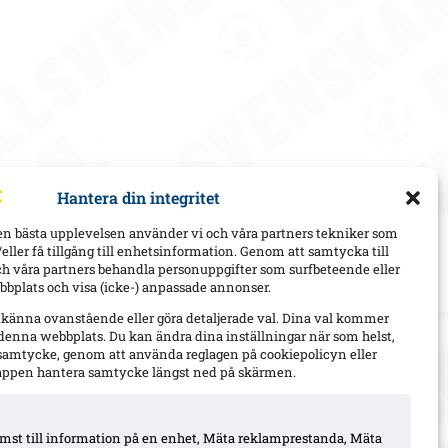
Hantera din integritet
en bästa upplevelsen använder vi och våra partners tekniker som
h/eller få tillgång till enhetsinformation. Genom att samtycka till
ch våra partners behandla personuppgifter som surfbeteende eller
bplats och visa (icke-) anpassade annonser.
dkänna ovanstående eller göra detaljerade val. Dina val kommer
 denna webbplats. Du kan ändra dina inställningar när som helst,
t samtycke, genom att använda reglagen på cookiepolicyn eller
appen hantera samtycke längst ned på skärmen.
komst till information på en enhet, Mäta reklamprestanda, Mäta