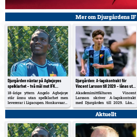
Mer om Djurgårdens IF
Djurgården väntar på Agbejoyes
Djurgården: A‑lagskontrakt för
spelklarhet – två mål mot IFK
Vincent Larsson till 2029 – lånas ut
Norrköping i Ligacupen
till Enskede IK resten av säsongen
18-årige yttern Angelo Agbejoye
Akademimittfältaren Vincent
står ännu utan spelklarhet men
Larsson skriver A‑lagskontrakt
levererar i Ligacupen. Honkavaara:
med Djurgården till 2029. Lånas
"Förr eller senare kommer han att
samtidigt ut till Enskede IK för
vara tillgänglig".
seniorerfarenhet under återstoden
Aktuellt
av säsongen.