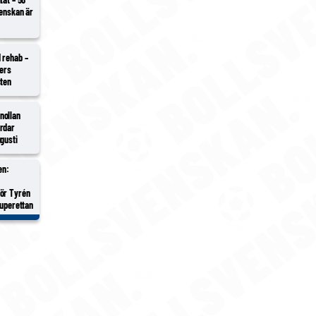
venskan är
 rehab –
ders
sten
nollan
rdar
gusti
en:
gör Tyrén
Superettan