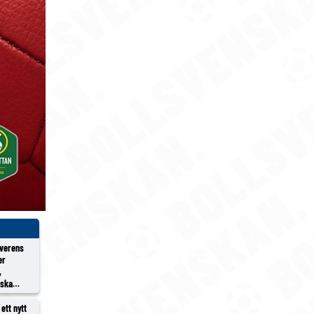
överens
er
,
rska
ett nytt