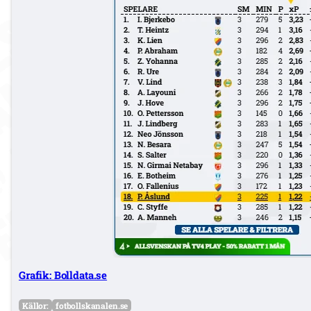
Grafik: Bolldata.se
Källor:
fotbollskanalen.se