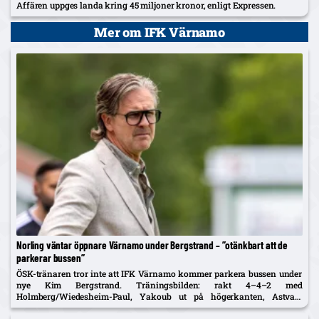
Affären uppges landa kring 45 miljoner kronor, enligt Expressen.
Mer om IFK Värnamo
Norling väntar öppnare Värnamo under Bergstrand – ”otänkbart att de
parkerar bussen”
ÖSK-tränaren tror inte att IFK Värnamo kommer parkera bussen under
nye Kim Bergstrand. Träningsbilden: rakt 4–4–2 med
Holmberg/Wiedesheim-Paul, Yakoub ut på högerkanten, Astvald
ersätter avstängde Stenberg – McCue med i matchtruppen.