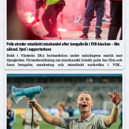
Polis utreder misstänkt misshandel efter bengalbråk i VSK-klacken – film
säkrad, fynd i supporterbuss
Bråk i Västerås SK:s bortasektion under måndagens match mot
Djurgården. Förundersökning om misshandel inledd; polis har film och
fann bengaler, maskering och misstänkt narkotika i VSK:s
supporterbuss – klubben tar avstånd.