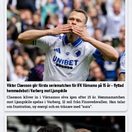
Viktor Claesson gör första seriematchen för IFK Värnamo på 15 år – flyttad
hemmadebut i Varberg mot Ljungskile
Claesson kliver in i Värnamos elva igen efter 15 år. Hemmamatchen
mot Ljungskile spelas i Varberg, 12 mil från Finnvedsvallen. Han talar
om frustration, ny energi och en tränare med “aura”.