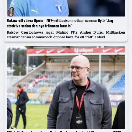
Raków vill värva Djuric – MFF-mittbacken nobbar sommarflytt: ”Jag
stortrivs sedan den nya tränaren kom in”
Raków Częstochowa jagar Malmö FF:s Andrej Djuric. Mittbacken
stannar denna sommar och öppnar bara för ett ”rätt” anbud.