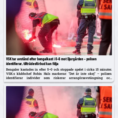
VSK tar avstånd efter bengalkast i 0–6 mot Djurgården – polisen
identifierar, tillträdesförbud kan följa
Bengaler kastades in efter 5–0 och stoppade spelet i cirka 15 minuter.
VSK:s klubbchef Robin Hals markerar: "Det är inte okej" – polisen
identifierar individer som riskerar arrangörsavstängning och
tillträdesförbud.