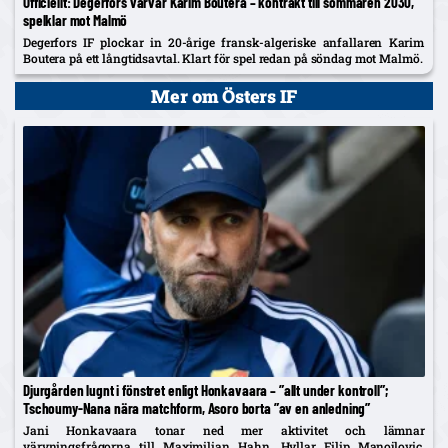
Officiellt: Degerfors värvar Karim Boutera – kontrakt till sommaren 2030,
spelklar mot Malmö
Degerfors IF plockar in 20-årige fransk-algeriske anfallaren Karim
Boutera på ett långtidsavtal. Klart för spel redan på söndag mot Malmö.
Mer om Östers IF
Djurgården lugnt i fönstret enligt Honkavaara – ”allt under kontroll”;
Tschoumy-Nana nära matchform, Asoro borta ”av en anledning”
Jani Honkavaara tonar ned mer aktivitet och lämnar
värvningsfrågorna till Maximilian Hahn. Hyllar Filip Manojlovic,