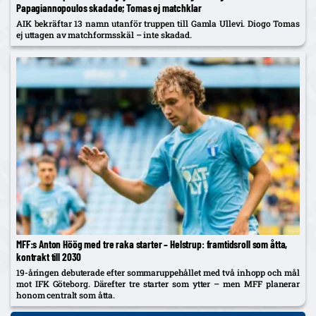
Papagiannopoulos skadade; Tomas ej matchklar
AIK bekräftar 13 namn utanför truppen till Gamla Ullevi. Diogo Tomas
ej uttagen av matchformsskäl – inte skadad.
MFF:s Anton Höög med tre raka starter – Helstrup: framtidsroll som åtta,
kontrakt till 2030
19-åringen debuterade efter sommaruppehållet med två inhopp och mål
mot IFK Göteborg. Därefter tre starter som ytter – men MFF planerar
honom centralt som åtta.