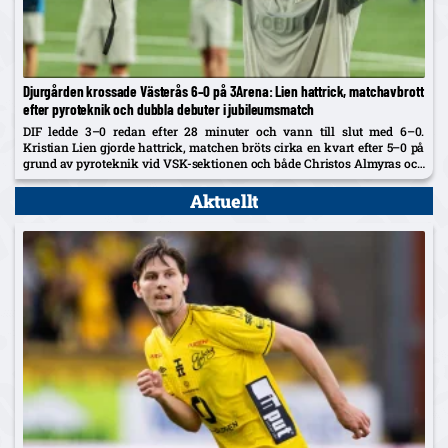
Djurgården krossade Västerås 6–0 på 3Arena: Lien hattrick, matchavbrott
efter pyroteknik och dubbla debuter i jubileumsmatch
DIF ledde 3–0 redan efter 28 minuter och vann till slut med 6–0.
Kristian Lien gjorde hattrick, matchen bröts cirka en kvart efter 5–0 på
grund av pyroteknik vid VSK-sektionen och både Christos Almyras och
16-årige Alexander Johansson fick göra...
Aktuellt