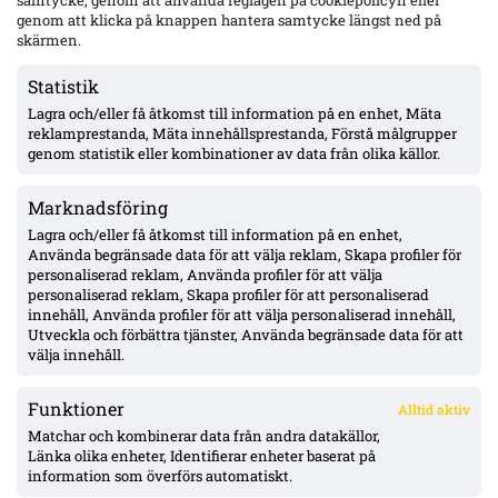
samtycke, genom att använda reglagen på cookiepolicyn eller
genom att klicka på knappen hantera samtycke längst ned på
AIK utan 13 spelare mot Örgryte – Hove avstängd, Ellingsen
och Papagiannopoulos skadade; Tomas ej matchklar
skärmen.
Statistik
Lagra och/eller få åtkomst till information på en enhet, Mäta
MFF:s Anton Höög med tre raka starter – Helstrup:
framtidsroll som åtta, kontrakt till 2030
reklamprestanda, Mäta innehållsprestanda, Förstå målgrupper
genom statistik eller kombinationer av data från olika källor.
Marknadsföring
Pihlström två mål på två matcher – Luganos plan för år två ger
effekt
Lagra och/eller få åtkomst till information på en enhet,
Använda begränsade data för att välja reklam, Skapa profiler för
personaliserad reklam, Använda profiler för att välja
personaliserad reklam, Skapa profiler för att personaliserad
Uppgifter: Erzurumspor lägger lånebud på Ibrahim Diabaté –
innehåll, Använda profiler för att välja personaliserad innehåll,
GAIS-anfallaren under kontrakt till 2028
Utveckla och förbättra tjänster, Använda begränsade data för att
välja innehåll.
Funktioner
Alltid aktiv
ÖVERSIKT
Matchar och kombinerar data från andra datakällor,
Länka olika enheter, Identifierar enheter baserat på
Nyheter & Reportage
Spelarbetyg
information som överförs automatiskt.
Analyser