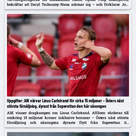
bekräftar att Daryl Tschoumy-Nana närmar sig – och förklarar Joel
Asoros frånvaro med att han är borta "av en anledning".
Uppgifter: AIK värvar Linus Carlstrand för cirka 15 miljoner – Östers näst
största försäljning, dyrast från Superettan den här säsongen
AIK vinner dragkampen om Linus Carlstrand. Affären värderas till
omkring 15 miljoner kronor inklusive bonusar – Östers näst största
försäljning och säsongens dyraste flytt från Superettan till
Allsvenskan, enligt Expressen.