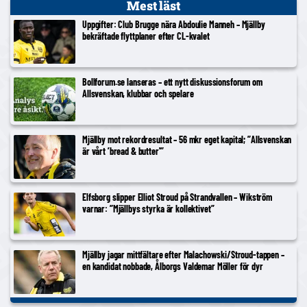
Mest läst
Uppgifter: Club Brugge nära Abdoulie Manneh – Mjällby
bekräftade flyttplaner efter CL-kvalet
Bollforum.se lanseras – ett nytt diskussionsforum om
Allsvenskan, klubbar och spelare
Mjällby mot rekordresultat – 56 mkr eget kapital; ”Allsvenskan
är vårt ’bread & butter'”
Elfsborg slipper Elliot Stroud på Strandvallen – Wikström
varnar: ”Mjällbys styrka är kollektivet”
Mjällby jagar mittfältare efter Malachowski/Stroud-tappen –
en kandidat nobbade, Ålborgs Valdemar Möller för dyr