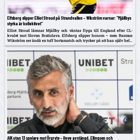
Elfsborg slipper Elliot Stroud på Strandvallen – Wikström varnar: ”Mjällbys
styrka är kollektivet”
Elliot Stroud lämnar Mjällby och väntas flyga till England efter CL-
kvalet mot Slovan Bratislava. Elfsborg slipper honom – men Rasmus
Wikström ser ändå en tuff bortamatch och trycker på att han själv helst
spelar mittback.
AIK utan 13 spelare mot Örgryte – Hove avstängd, Ellingsen och