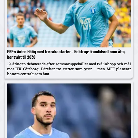
MFF:s Anton Höög med tre raka starter – Helstrup: framtidsroll som åtta,
kontrakt till 2030
19-åringen debuterade efter sommaruppehållet med två inhopp och mål
mot IFK Göteborg. Därefter tre starter som ytter – men MFF planerar
honom centralt som åtta.