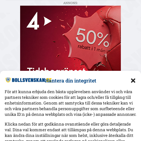
ANNONS:
Hantera din integritet
För att kunna erbjuda den bästa upplevelsen använder vi och våra
partners tekniker som cookies för att lagra och/eller få tillgång till
enhetsinformation. Genom att samtycka till dessa tekniker kan vi
och våra partners behandla personuppgifter som surfbeteende eller
Senaste
unika ID:n på denna webbplats och visa (icke-) anpassade annonser.
Elfsborg slipper Elliot Stroud på Strandvallen – Wikström
Klicka nedan för att godkänna ovanstående eller göra detaljerade
varnar: ”Mjällbys styrka är kollektivet”
val. Dina val kommer endast att tillämpas på denna webbplats. Du
kan ändra dina inställningar när som helst, inklusive återkalla ditt