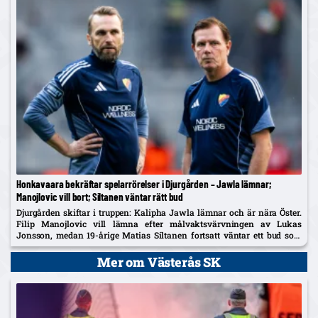
Honkavaara bekräftar spelarrörelser i Djurgården – Jawla lämnar;
Manojlovic vill bort; Siltanen väntar rätt bud
Djurgården skiftar i truppen: Kalipha Jawla lämnar och är nära Öster.
Filip Manojlovic vill lämna efter målvaktsvärvningen av Lukas
Jonsson, medan 19-årige Matias Siltanen fortsatt väntar ett bud som
DIF accepterar.
Mer om Västerås SK