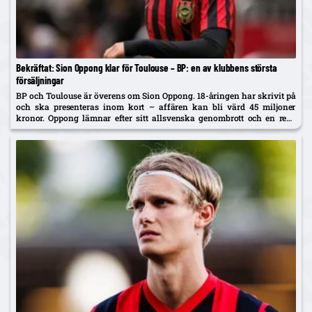
Bekräftat: Sion Oppong klar för Toulouse – BP: en av klubbens största
försäljningar
BP och Toulouse är överens om Sion Oppong. 18-åringen har skrivit på
och ska presenteras inom kort – affären kan bli värd 45 miljoner
kronor. Oppong lämnar efter sitt allsvenska genombrott och en resa
som började i BP som fyraåring.