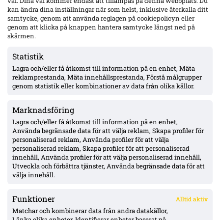
val. Dina val kommer endast att tillämpas på denna webbplats. Du
kan ändra dina inställningar när som helst, inklusive återkalla ditt
samtycke, genom att använda reglagen på cookiepolicyn eller
genom att klicka på knappen hantera samtycke längst ned på
Uppgifter: Kalmar FF lånar Kasper Paananen från SJK –
köpoption, presentation efter läkarundersökning
skärmen.
Statistik
Lagra och/eller få åtkomst till information på en enhet, Mäta
Mjällby jagar mittfältare efter Malachowski/Stroud-tappen –
en kandidat nobbade, Ålborgs Valdemar Möller för dyr
reklamprestanda, Mäta innehållsprestanda, Förstå målgrupper
genom statistik eller kombinationer av data från olika källor.
Marknadsföring
Oddevold väntas få drygt 1 Mkr via solidaritetsersättning från
Stroud-försäljningen – Fifa-utbetalning kan dröja år
Lagra och/eller få åtkomst till information på en enhet,
Använda begränsade data för att välja reklam, Skapa profiler för
personaliserad reklam, Använda profiler för att välja
personaliserad reklam, Skapa profiler för att personaliserad
Djurgården lugnt i fönstret enligt Honkavaara – ”allt under
innehåll, Använda profiler för att välja personaliserad innehåll,
kontroll”; Tschoumy-Nana nära matchform, Asoro borta ”av en
Utveckla och förbättra tjänster, Använda begränsade data för att
anledning”
välja innehåll.
Funktioner
Alltid aktiv
ÖVERSIKT
Matchar och kombinerar data från andra datakällor,
Länka olika enheter, Identifierar enheter baserat på
Nyheter & Reportage