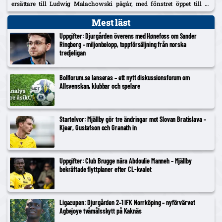
ersättare till Ludwig Malachowski pågår, med fönstret öppet till 31
augusti.
Mest läst
Uppgifter: Djurgården överens med Hønefoss om Sander
Ringberg – miljonbelopp, toppförsäljning från norska
tredjeligan
Bollforum.se lanseras – ett nytt diskussionsforum om
Allsvenskan, klubbar och spelare
Startelvor: Mjällby gör tre ändringar mot Slovan Bratislava –
Kjear, Gustafson och Granath in
Uppgifter: Club Brugge nära Abdoulie Manneh – Mjällby
bekräftade flyttplaner efter CL-kvalet
Ligacupen: Djurgården 2–1 IFK Norrköping – nyförvärvet
Agbejoye tvåmålsskytt på Kaknäs