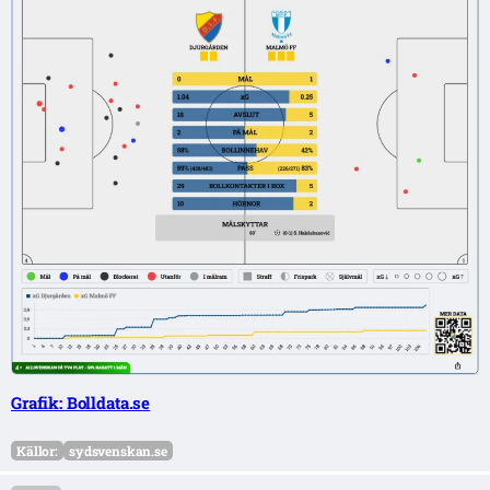
Grafik: Bolldata.se
Källor:
sydsvenskan.se