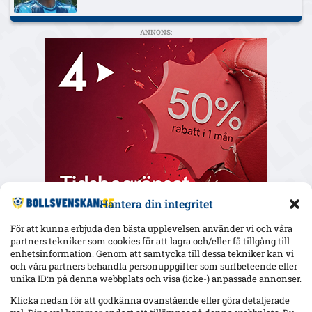
ANNONS:
Hantera din integritet
För att kunna erbjuda den bästa upplevelsen använder vi och våra
partners tekniker som cookies för att lagra och/eller få tillgång till
enhetsinformation. Genom att samtycka till dessa tekniker kan vi
och våra partners behandla personuppgifter som surfbeteende eller
Senaste
unika ID:n på denna webbplats och visa (icke-) anpassade annonser.
Uppgifter: Sevilla in i Ure-affären – formell förfrågan till Sirius;
Klicka nedan för att godkänna ovanstående eller göra detaljerade
samtal pågår