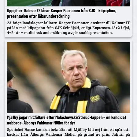
Uppgifter: Kalmar FF lånar Kasper Paananen från SJK – köpoption,
presentation efter läkarundersökning
23-årige landslagsanfallaren Kasper Paananen ansluter till Kalmar FF
på lån med köpoption från SJK Seinäjoki, enligt Expressen. 18+2 i fjol,
4+2 i år – medicinsk undersökning avgör snabb presentation.
Mjällby jagar mittfältare efter Malachowski/Stroud-tappen – en kandidat
nobbade, Ålborgs Valdemar Möller för dyr
Sportchef Hasse Larsson bekräftar att Mjällby fått nej från ett spår och
backat från Ålborgs Valdemar Möller på grund av pris. Jakten på