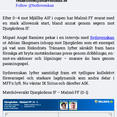
redaktionen@bollsvenskan.se
Follow @bollsvenskan
Efter 0–4 mot Mjällby AIF i cupen har Malmö FF svarat med
en stark allsvensk start, bland annat genom segern mot
Djurgårdens IF.
Miguel Angel Ramirez pekar i en intervju med
Sydsvenskan
ut Adrian Skogmars inhopp mot Djurgården som ett exempel
på vad som förändrats. Tränaren lyfter särskilt fram hans
förmåga att bryta motståndarnas press genom dribblingar, en-
mot-en-aktioner och löpningar – snarare än bara genom
passningsspel.
Sydsvenskan lyfter samtidigt fram ett tydligare kollektivt
försvarsspel och starkare lagdynamik som andra delar i
MFF:s lyft. Nu väntar IK Sirius och därefter AIK.
Matchöversikt Djurgårdens IF – Malmö FF (0-1)