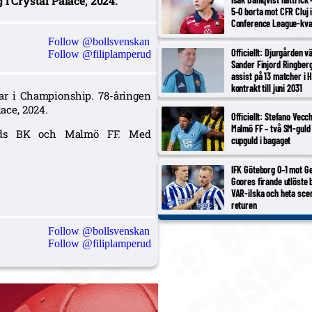
 i Crystal Palace, 2024.
5–0 borta mot CFR Cluj 
Conference League-kva
Follow @bollsvenskan
Officiellt: Djurgården v
Follow @filiplamperud
Sander Finjord Ringberg
assist på 13 matcher i 
kontrakt till juni 2031
elar i Championship. 78-åringen
lace, 2024.
Officiellt: Stefano Vecc
Malmö FF – två SM-guld 
tads BK och Malmö FF. Med
cupguld i bagaget
IFK Göteborg 0–1 mot Ge
Goores firande utlöste 
VAR-ilska och heta scen
returen
Follow @bollsvenskan
Follow @filiplamperud