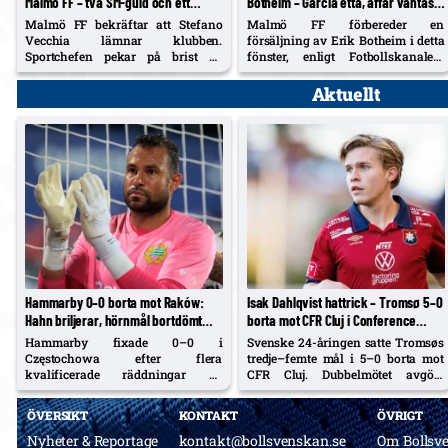
Malmö FF – två SM-guld och ett
Botheim – Garcia etta, affär väntas
cupguld i bagaget
före fönsterstängning
Malmö FF bekräftar att Stefano
Malmö FF förbereder en
Vecchia lämnar klubben.
försäljning av Erik Botheim i detta
Sportchefen pekar på brist på
fönster, enligt Fotbollskanalen.
speltid och föryngringsprocessen
Diego Garcia pekas ut som
som skäl. Vecchia var bärande i
förstaval på topp efter
Aktuellt
guldåret 2023 och lämnar med två
junivärvningen.
SM-titlar och ett cupguld.
Hammarby 0–0 borta mot Raków:
Isak Dahlqvist hattrick – Tromsø 5–0
Hahn briljerar, hörnmål bortdömt
borta mot CFR Cluj i Conference
och Rydström hyllas inför returen
League-kvalet
Hammarby fixade 0–0 i
Svenske 24-åringen satte Tromsøs
Częstochowa efter flera
tredje–femte mål i 5–0 borta mot
kvalificerade räddningar av
CFR Cluj. Dubbelmötet avgörs
Warner Hahn och ett bortdömt
nästa vecka; playoff till ligafasen
Raków-mål på hörna. Henrik
vid avancemang.
ÖVERSIKT
KONTAKT
ÖVRIGT
Rydström möblerade om med en
defensiv 5–2–3 och Nahir Besara
Nyheter & Reportage
kontakt@bollsvenskan.se
Om Bollsv