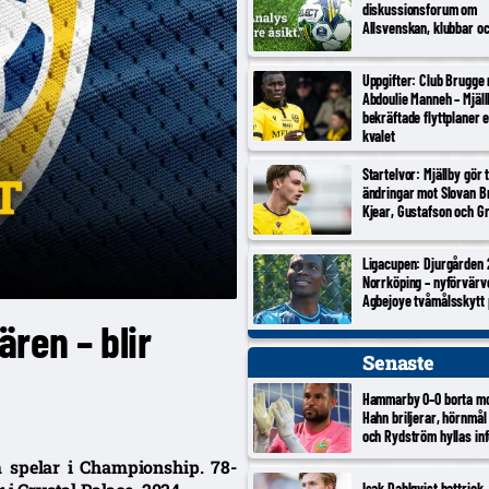
diskussionsforum om
Allsvenskan, klubbar o
Uppgifter: Club Brugge
Abdoulie Manneh – Mjäl
bekräftade flyttplaner 
kvalet
Startelvor: Mjällby gör 
ändringar mot Slovan Br
Kjear, Gustafson och Gr
Ligacupen: Djurgården 
Norrköping – nyförvärv
Agbejoye tvåmålsskytt
ren – blir
Senaste
Hammarby 0–0 borta m
Hahn briljerar, hörnmål
och Rydström hyllas inf
om spelar i Championship. 78-
Isak Dahlqvist hattrick