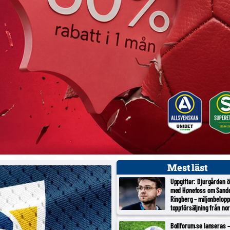
Mest läst
Uppgifter: Djurgården 
med Hønefoss om Sand
Ringberg – miljonbelopp
toppförsäljning från no
tredjeligan
Bollforum.se lanseras – 