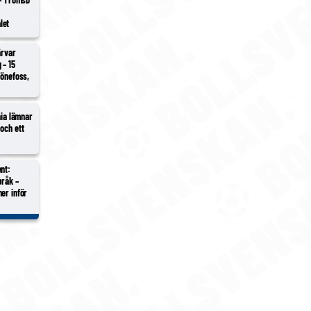
i
let
ärvar
 – 15
Hönefoss,
hia lämnar
och ett
nt:
bråk –
er inför