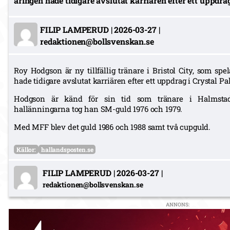
åringen hade tidigare avslutat karriären efter ett uppdrag
FILIP LAMPERUD
|
2026-03-27
|
redaktionen@bollsvenskan.se
Roy Hodgson är ny tillfällig tränare i Bristol City, som sp
hade tidigare avslutat karriären efter ett uppdrag i Crystal Pa
Hodgson är känd för sin tid som tränare i Halms
hallänningarna tog han SM-guld 1976 och 1979.
Med MFF blev det guld 1986 och 1988 samt två cupguld.
Källor:
hallandsposten.se
FILIP LAMPERUD
|
2026-03-27
|
redaktionen@bollsvenskan.se
ANNONS: