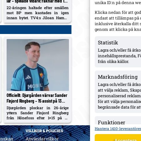
lår – spelade vidare; räknar med 1–2
unika ID:n på denna web
veckor borta
22-åringen haltade efter smällen
Klicka nedan för att go
mot BP men kastades in igen
innan bytet. TV4:s Jiloan Hamad
endast att tillämpas på
kallade beslutet ”konstigt”, medan
inklusive återkalla dit
Gaute Helstrup beskriver
genom att klicka på kn
rapporterna som försiktigt
positiva.
Statistik
Lagra och/eller få åt
innehållsprestanda, F
från olika källor.
Marknadsföring
Lagra och/eller få åtk
att välja reklam, Skapa
Officiellt: Djurgården värvar Sander
personaliserad reklam,
Finjord Ringberg – 15 assist på 13
för att välja personal
matcher i Hönefoss, kontrakt till juni
begränsade data för att
Djurgården plockar in 26-årige
2031
yttern Sander Finjord Ringberg
från Hönefoss efter 1+15 på 13
Funktioner
matcher i år. Avtal till sista juni
2031.
Hantera 1410-leverantöre
Matchar och kombinera
VILLKOR & POLICIES
Identifierar enheter b
enskan
Användarvillkor
Acceptera