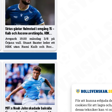
Sirius gästar Halmstad i omgång 15 –
Kaib och Ascone avstängda, HBK
16:e med 7 poäng
Avspark 19.00 måndag 3/8 på
Örjans vall. Stuart Baxter leder ett
HBK utan Rami Kaib och Rocco
Ascone; fjolårets möten slutade 0–1
och 1–1.
För att kunna erbjuda d
cookies för att lagra oc
MFF:s Noah John skadade baksida
dessa tekniker kan vi o