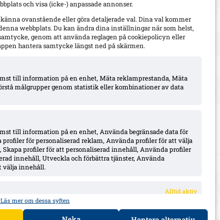
bplats och visa (icke-) anpassade annonser.
dkänna ovanstående eller göra detaljerade val. Dina val kommer
 denna webbplats. Du kan ändra dina inställningar när som helst,
t samtycke, genom att använda reglagen på cookiepolicyn eller
appen hantera samtycke längst ned på skärmen.
komst till information på en enhet, Mäta reklamprestanda, Mäta
örstå målgrupper genom statistik eller kombinationer av data
omst till information på en enhet, Använda begränsade data för
 profiler för personaliserad reklam, Använda profiler för att välja
 Skapa profiler för att personaliserad innehåll, Använda profiler
iserad innehåll, Utveckla och förbättra tjänster, Använda
 välja innehåll.
Alltid aktiv
r
Läs mer om dessa syften
r data från andra datakällor, Länka olika enheter,
aserat på information som överförs automatiskt.
Neka
Hantera alternativ