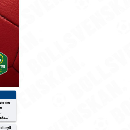
överens
er
,
rska
ett nytt