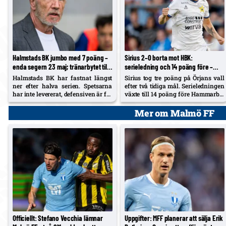
Halmstads BK jumbo med 7 poäng –
Sirius 2–0 borta mot HBK:
enda segern 23 maj; tränarbytet till
serieledning och 14 poäng före –
Baxter utan effekt, nedflyttning
Mål: Anker på hörna och Bjerkebo
Halmstads BK har fastnat längst
Sirius tog tre poäng på Örjans vall
hotar
på straff
ner efter halva serien. Spetsarna
efter två tidiga mål. Serieledningen
har inte levererat, defensiven är för
växte till 14 poäng före Hammarby,
klen och ekonomin begränsar
medan Djurgården har en
sommarförstärkningar, enligt
hängmatch som kan krympa gapet
Mer om Malmö FF
Barometern.
till elva. Victor Svensson, 20,
startade centralt i Melker Heiers
frånvaro.
Officiellt: Stefano Vecchia lämnar
Uppgifter: MFF planerar att sälja Erik