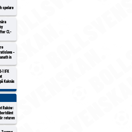
ch spelare
 nära
lby
efter CL-
tre
atislava –
anath in
2–1 IFK
et
 på Kaknäs
ot Raków:
 bortdömt
ör returen
 – Tromsø