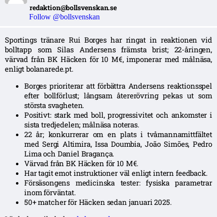
redaktion@bollsvenskan.se
Follow @bollsvenskan
Sportings tränare Rui Borges har ringat in reaktionen vid
bolltapp som Silas Andersens främsta brist; 22-åringen,
värvad från BK Häcken för 10 M€, imponerar med målnäsa,
enligt bolanarede.pt.
Borges prioriterar att förbättra Andersens reaktionsspel
efter bollförlust; långsam återerövring pekas ut som
största svagheten.
Positivt: stark med boll, progressivitet och ankomster i
sista tredjedelen; målnäsa noteras.
22 år; konkurrerar om en plats i tvåmannamittfältet
med Sergi Altimira, Issa Doumbia, João Simões, Pedro
Lima och Daniel Bragança.
Värvad från BK Häcken för 10 M€.
Har tagit emot instruktioner väl enligt intern feedback.
Försäsongens medicinska tester: fysiska parametrar
inom förväntat.
50+ matcher för Häcken sedan januari 2025.