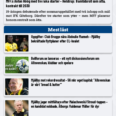
MFF:s Anton Höög med tre raka starter – Helstrup: framtidsroll som åtta,
kontrakt till 2030
19-åringen debuterade efter sommaruppehållet med två inhopp och mål
mot IFK Göteborg. Därefter tre starter som ytter – men MFF planerar
honom centralt som åtta.
Mest läst
Uppgifter: Club Brugge nära Abdoulie Manneh – Mjällby
bekräftade flyttplaner efter CL-kvalet
Bollforum.se lanseras – ett nytt diskussionsforum om
Allsvenskan, klubbar och spelare
Mjällby mot rekordresultat – 56 mkr eget kapital; ”Allsvenskan
är vårt ’bread & butter'”
Mjällby jagar mittfältare efter Malachowski/Stroud-tappen –
en kandidat nobbade, Ålborgs Valdemar Möller för dyr