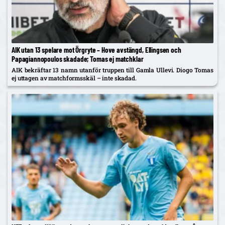
AIK utan 13 spelare mot Örgryte – Hove avstängd, Ellingsen och
Papagiannopoulos skadade; Tomas ej matchklar
AIK bekräftar 13 namn utanför truppen till Gamla Ullevi. Diogo Tomas
ej uttagen av matchformsskäl – inte skadad.