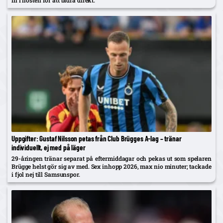
Uppgifter: Gustaf Nilsson petas från Club Brügges A-lag – tränar
individuellt, ej med på läger
29-åringen tränar separat på eftermiddagar och pekas ut som spelaren
Brügge helst gör sig av med. Sex inhopp 2026, max nio minuter; tackade
i fjol nej till Samsunspor.