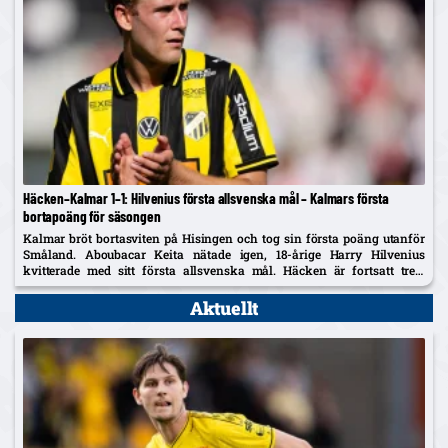
Häcken–Kalmar 1–1: Hilvenius första allsvenska mål – Kalmars första
bortapoäng för säsongen
Kalmar bröt bortasviten på Hisingen och tog sin första poäng utanför
Småland. Aboubacar Keita nätade igen, 18-årige Harry Hilvenius
kvitterade med sitt första allsvenska mål. Häcken är fortsatt trea,
Kalmar kliver upp på tionde plats.
Aktuellt