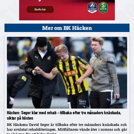
Mer om BK Häcken
Häcken: Seger klar med rehab – tillbaka efter tre månaders knäskada,
siktar på hösten
BK Häckens David Seger är tillbaka efter tre månaders knäskada och
har avslutat rehabiliteringen. Mittfältaren vände åter i somras och går
in i hösten för att bidra direkt.