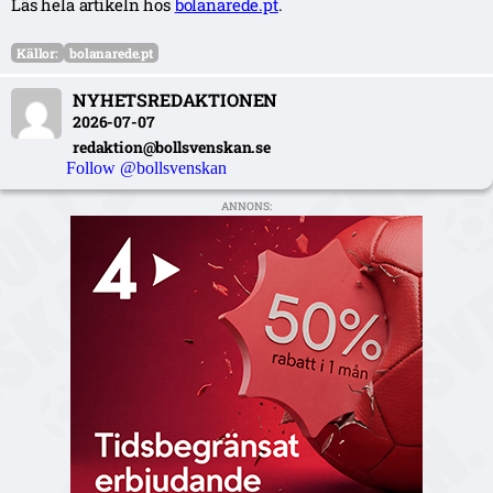
Läs hela artikeln hos
bolanarede.pt
.
Källor:
bolanarede.pt
NYHETSREDAKTIONEN
2026-07-07
redaktion@bollsvenskan.se
Follow @bollsvenskan
ANNONS: