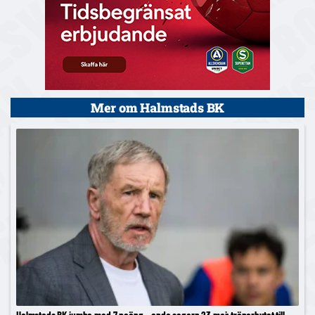
Mer om Halmstads BK
Halmstads BK jumbo med 7 poäng – enda segern 23 maj; tränarbytet till