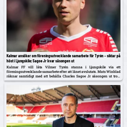
Kalmar ansöker om föreningsutvecklande samarbete för Tyrén – siktar på
höst i Ljungskile; Sagoe Jr kvar säsongen ut
Kalmar FF vill låta Vilmer Tyrén stanna i Ljungskile via ett
föreningsutvecklande samarbete efter att lånet avslutats. Mats Winblad
räknar samtidigt med att behålla Charles Sagoe Jr säsongen ut trots
AIK-intresse.