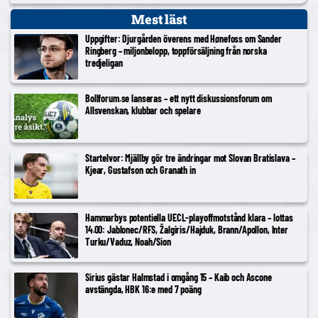
Mest läst
Uppgifter: Djurgården överens med Hønefoss om Sander
Ringberg – miljonbelopp, toppförsäljning från norska
tredjeligan
Bollforum.se lanseras – ett nytt diskussionsforum om
Allsvenskan, klubbar och spelare
Startelvor: Mjällby gör tre ändringar mot Slovan Bratislava –
Kjear, Gustafson och Granath in
Hammarbys potentiella UECL-playoffmotstånd klara – lottas
14.00: Jablonec/RFS, Žalgiris/Hajduk, Brann/Apollon, Inter
Turku/Vaduz, Noah/Sion
Sirius gästar Halmstad i omgång 15 – Kaib och Ascone
avstängda, HBK 16:e med 7 poäng