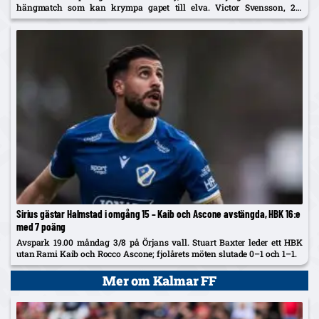
hängmatch som kan krympa gapet till elva. Victor Svensson, 20,
startade centralt i Melker Heiers frånvaro.
Sirius gästar Halmstad i omgång 15 – Kaib och Ascone avstängda, HBK 16:e
med 7 poäng
Avspark 19.00 måndag 3/8 på Örjans vall. Stuart Baxter leder ett HBK
utan Rami Kaib och Rocco Ascone; fjolårets möten slutade 0–1 och 1–1.
Mer om Kalmar FF