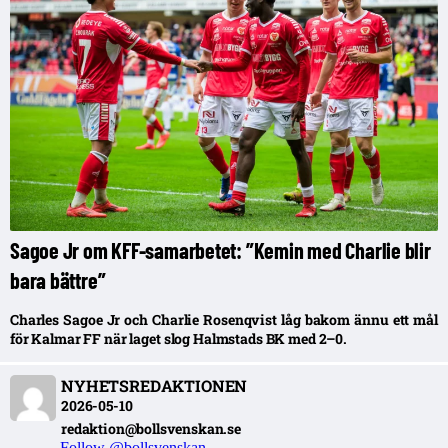
Sagoe Jr om KFF-samarbetet: ”Kemin med Charlie blir
bara bättre”
Charles Sagoe Jr och Charlie Rosenqvist låg bakom ännu ett mål
för Kalmar FF när laget slog Halmstads BK med 2–0.
NYHETSREDAKTIONEN
2026-05-10
redaktion@bollsvenskan.se
Follow @bollsvenskan