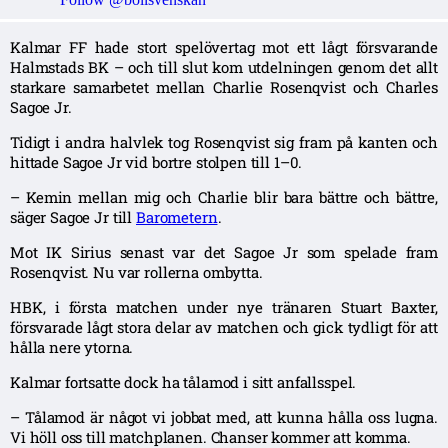
Kalmar FF hade stort spelövertag mot ett lågt försvarande
Halmstads BK – och till slut kom utdelningen genom det allt
starkare samarbetet mellan Charlie Rosenqvist och Charles
Sagoe Jr.
Tidigt i andra halvlek tog Rosenqvist sig fram på kanten och
hittade Sagoe Jr vid bortre stolpen till 1–0.
– Kemin mellan mig och Charlie blir bara bättre och bättre,
säger Sagoe Jr till
Barometern
.
Mot IK Sirius senast var det Sagoe Jr som spelade fram
Rosenqvist. Nu var rollerna ombytta.
HBK, i första matchen under nye tränaren Stuart Baxter,
försvarade lågt stora delar av matchen och gick tydligt för att
hålla nere ytorna.
Kalmar fortsatte dock ha tålamod i sitt anfallsspel.
– Tålamod är något vi jobbat med, att kunna hålla oss lugna.
Vi höll oss till matchplanen. Chanser kommer att komma.