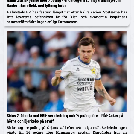
Baxter utan effekt, nedflyttning hotar
Halmstads BK har fastnat längst ner efter halva serien. Spetsarna har
inte levererat, defensiven är för klen och ekonomin begränsar
sommarförstärkningar, enligt Barometern.
Sirius 2–0 borta mot HBK: serieledning och 14 poäng före – Mål: Anker på
hörna och Bjerkebo på straff
Sirius tog tre poäng på Örjans vall efter två tidiga mål. Serieledningen
växte till 14 poäng före Hammarby, medan Djurgården har en