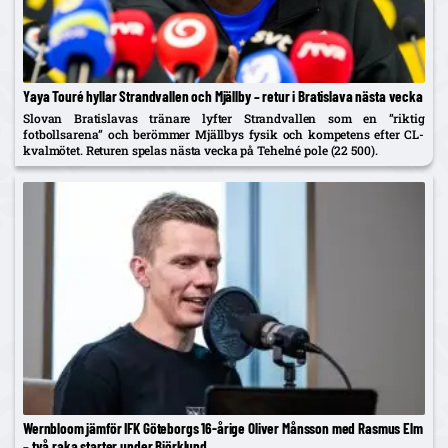
Yaya Touré hyllar Strandvallen och Mjällby – retur i Bratislava nästa vecka
Slovan Bratislavas tränare lyfter Strandvallen som en ”riktig
fotbollsarena” och berömmer Mjällbys fysik och kompetens efter CL-
kvalmötet. Returen spelas nästa vecka på Tehelné pole (22 500).
Wernbloom jämför IFK Göteborgs 16-årige Oliver Månsson med Rasmus Elm
– två raka starter under Björklund