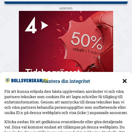
ANNONS:
Hantera din integritet
För att kunna erbjuda den bästa upplevelsen använder vi och våra
partners tekniker som cookies för att lagra och/eller få tillgång till
enhetsinformation. Genom att samtycka till dessa tekniker kan vi
och våra partners behandla personuppgifter som surfbeteende eller
Senaste
unika ID:n på denna webbplats och visa (icke-) anpassade annonser.
Yaya Touré hyllar Strandvallen och Mjällby – retur i Bratislava
Klicka nedan för att godkänna ovanstående eller göra detaljerade
nästa vecka
val. Dina val kommer endast att tillämpas på denna webbplats. Du