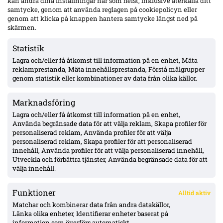
kan ändra dina inställningar när som helst, inklusive återkalla ditt
samtycke, genom att använda reglagen på cookiepolicyn eller
genom att klicka på knappen hantera samtycke längst ned på
Wernbloom jämför IFK Göteborgs 16-årige Oliver Månsson med
skärmen.
Rasmus Elm – två raka starter under Björklund
Statistik
Lagra och/eller få åtkomst till information på en enhet, Mäta
Uppgifter: Djurgården överens med Hønefoss om Sander
reklamprestanda, Mäta innehållsprestanda, Förstå målgrupper
Ringberg – miljonbelopp, toppförsäljning från norska
tredjeligan
genom statistik eller kombinationer av data från olika källor.
Marknadsföring
Sent ras för Mjällby: 1–2 mot Slovan Bratislava – måste vända
borta
Lagra och/eller få åtkomst till information på en enhet,
Använda begränsade data för att välja reklam, Skapa profiler för
personaliserad reklam, Använda profiler för att välja
personaliserad reklam, Skapa profiler för att personaliserad
Elliot Stroud lämnar Mjällby: flyger till England i morgon – Hull
innehåll, Använda profiler för att välja personaliserad innehåll,
nära, affär runt 39 Mkr
Utveckla och förbättra tjänster, Använda begränsade data för att
välja innehåll.
Funktioner
Alltid aktiv
ÖVERSIKT
Matchar och kombinerar data från andra datakällor,
Länka olika enheter, Identifierar enheter baserat på
Nyheter & Reportage
Spelarbetyg
information som överförs automatiskt.