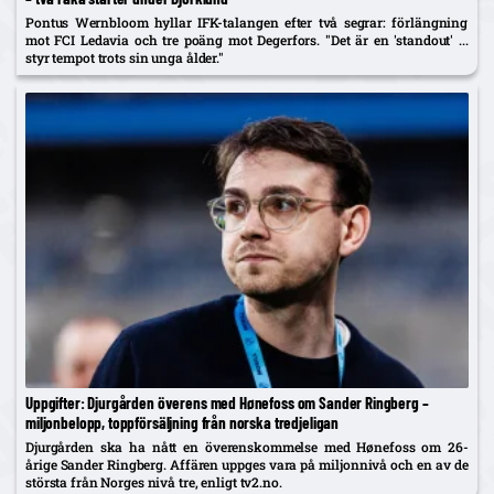
Pontus Wernbloom hyllar IFK-talangen efter två segrar: förlängning
mot FCI Ledavia och tre poäng mot Degerfors. "Det är en 'standout' ...
styr tempot trots sin unga ålder."
Uppgifter: Djurgården överens med Hønefoss om Sander Ringberg –
miljonbelopp, toppförsäljning från norska tredjeligan
Djurgården ska ha nått en överenskommelse med Hønefoss om 26-
årige Sander Ringberg. Affären uppges vara på miljonnivå och en av de
största från Norges nivå tre, enligt tv2.no.