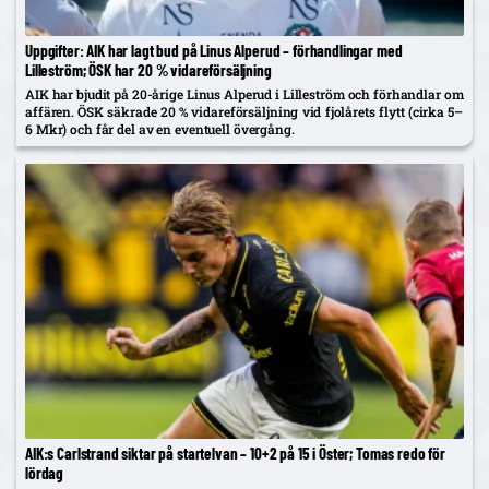
Uppgifter: AIK har lagt bud på Linus Alperud – förhandlingar med
Lilleström; ÖSK har 20 % vidareförsäljning
AIK har bjudit på 20-årige Linus Alperud i Lilleström och förhandlar om
affären. ÖSK säkrade 20 % vidareförsäljning vid fjolårets flytt (cirka 5–
6 Mkr) och får del av en eventuell övergång.
AIK:s Carlstrand siktar på startelvan – 10+2 på 15 i Öster; Tomas redo för
lördag