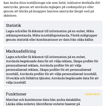
kan ändra dina inställningar när som helst, inklusive återkalla ditt
samtycke, genom att använda reglagen på cookiepolicyn eller
genom att klicka på knappen hantera samtycke längst ned på
Raków vill värva Djuric – MFF-mittbacken nobbar sommarflytt:
skärmen.
”Jag stortrivs sedan den nya tränaren kom in”
Statistik
Lagra och/eller få åtkomst till information på en enhet, Mäta
Uppgifter: Hull City har hört sig för om Nathaniel Adjei –
reklamprestanda, Mäta innehållsprestanda, Förstå målgrupper
villkoren begärda, tidigt skede
genom statistik eller kombinationer av data från olika källor.
Marknadsföring
Officiellt: Kalmar FF lånar ut Abdi Sabriye till FF Jaro –
säsongen ut
Lagra och/eller få åtkomst till information på en enhet,
Använda begränsade data för att välja reklam, Skapa profiler för
personaliserad reklam, Använda profiler för att välja
personaliserad reklam, Skapa profiler för att personaliserad
Officiellt: Degerfors värvar Karim Boutera – kontrakt till
innehåll, Använda profiler för att välja personaliserad innehåll,
sommaren 2030, spelklar mot Malmö
Utveckla och förbättra tjänster, Använda begränsade data för att
välja innehåll.
Funktioner
Alltid aktiv
ÖVERSIKT
Matchar och kombinerar data från andra datakällor,
Länka olika enheter, Identifierar enheter baserat på
Nyheter & Reportage