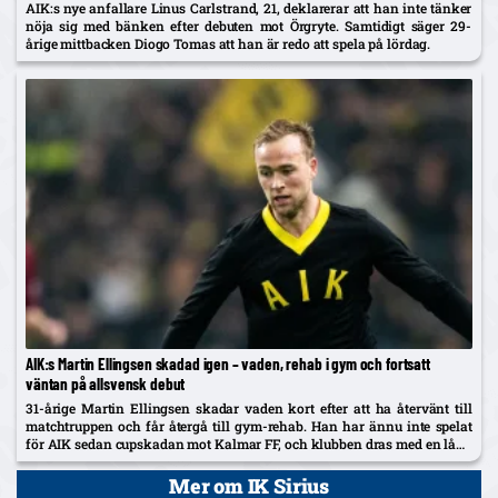
AIK:s nye anfallare Linus Carlstrand, 21, deklarerar att han inte tänker
nöja sig med bänken efter debuten mot Örgryte. Samtidigt säger 29-
årige mittbacken Diogo Tomas att han är redo att spela på lördag.
AIK:s Martin Ellingsen skadad igen – vaden, rehab i gym och fortsatt
väntan på allsvensk debut
31-årige Martin Ellingsen skadar vaden kort efter att ha återvänt till
matchtruppen och får återgå till gym-rehab. Han har ännu inte spelat
för AIK sedan cupskadan mot Kalmar FF, och klubben dras med en lång
skadelista som nu också utreds...
Mer om IK Sirius