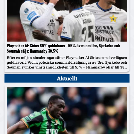
Playmaker AI: Sirius 89% guldchans – 55% även om Ure, Bjerkebo och
Soumah säljs; Hammarby 38,5%
Efter en miljon simuleringar sätter Playmaker AI Sirius som överlägsen
guldfavorit. Vid hypotetiska sommarförsäljningar av Ure, Bjerkebo och
Soumah sjunker vinstsannolikheten till 55 % – Hammarby ökar till 38,5
%.
Aktuellt