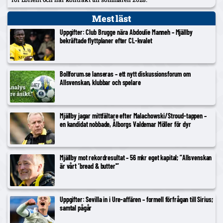
Mest läst
Uppgifter: Club Brugge nära Abdoulie Manneh – Mjällby
bekräftade flyttplaner efter CL-kvalet
Bollforum.se lanseras – ett nytt diskussionsforum om
Allsvenskan, klubbar och spelare
Mjällby jagar mittfältare efter Malachowski/Stroud-tappen –
en kandidat nobbade, Ålborgs Valdemar Möller för dyr
Mjällby mot rekordresultat – 56 mkr eget kapital; ”Allsvenskan
är vårt ’bread & butter'”
Uppgifter: Sevilla in i Ure-affären – formell förfrågan till Sirius;
samtal pågår