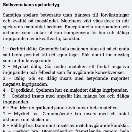
Bollsvenskans spelarbetyg:
Samtliga spelare betygsätts utan hänsyn till förväntningar
och kvalité på motståndet. Matchens vikt vägs dock in när
spelarens mentalitet bedöms. Exceptionella ingripanden och
aktioner som sticker ut kan kompensera för bra och dåliga
ingripanden av ickeallvarlig karaktär.
1 – Oerhört dålig. Genomför hela matchen utan att på ett enda
sätt bidra positivt till det egna laget. Står därtill för misstag
som är direktavgörande.
2 – Mycket dålig. Gör under matchen ett flertal negativa
ingripanden och felbeslut som får avgörande konsekvenser.
3 – Dålig. Gör en dålig insats med betydande majoritet
negativa ingripanden.
4 – Ej godkänd. Spelaren har en majoritet dåliga ingripanden
5 – Godkänd insats med ungefär lika många bra och dåliga
ingripanden.
6 – Bra. Mer än godkänd jämn nivå under hela matchen.
7 – Mycket bra. Genomgående bra insats med ett antal
aktioner som sticker ut.
8 – Väldigt bra. Dominant insats av matchavgörande karaktär.
9 – Oerhört bra. Utomordentligt framstående genom hela