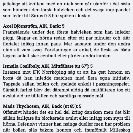
jätteläge att kvittera med en nick som går utanför i det sista
som händer i den första halvleken och det svaga ingripandet
som leder till Sirius 0-3 blir spiken i kistan.
Axel Björnström, AIK, Back: 5
Framstående under den första halvleken som han inleder
piggt. Skapar en hörna redan efter ett par minuter och slår
flertalet inlägg innan paus. Mer anonym under den andra
utan att vara svag. Förklaringen är enkel, de flesta av båda
lagens anfall sker centralt eller på den andra kanten.
Ismaila Coulibaly, AIK, Mittfältare (ut 67′): 5
Insatsen mot IFK Norrköping såg ut att ha gett honom en
boost då han inledde matchen med flera egna initiativ.
Tappade sällan bollen och spelade enkelt i passningsspelet.
Särskilt farligt blev det däremot aldrig då mittfältaren tog ett
avslut vid tre tillfällen och samtliga missade mål.
Mads Thychosen, AIK, Back (ut 85′): 5
Offensivt händer det en hel del kring dansken men det blir
sällan farligare än blockerade avslut eller inlägg som styrs till
hörna. Defensivt vinner han många dueller men har problem
när bollen slås bakom honom och framförallt Milleskog