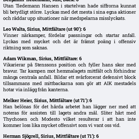
Utan Tiedemann Hansen i startelvan hade siffrorna kunnat
bli betydligt större. Lyckas med det mesta i sina egna aktioner
och räddar upp situationer när medspelarna misslyckats.
Leo Walta, Sirius, Mittfältare (ut 90′): 6
Vinner närkamper, fördelar passningar och startar anfall.
Lyckas med mycket och det är främst poäng i offensiv
riktning som saknas.
Adam Wikman, Sirius, Mittfältare: 6
Vikarierar på Stenssons position och fyller hans skor med
bravur. Tar kampen mot hemmalagets mittfält och förhindrar
många centrala anfall. Bildar ett svårforcerat defensivt block
tillsammans med mittbackarna som gör att AIK mestadels
hotar via inlägg från kanterna.
Melker Heier, Sirius, Mittfältare (ut 71′): 6
Han belönas för det hårda arbetet han lägger ner med att
noteras för assisten till lagets andra mål. Sliter hårt med
Thychosen och Modesto vilket resulterar i att han inte
kommer loss lika mycket offensivt som vi vant oss vid.
Herman Sjögrell, Sirius, Mittfältare (ut 71′): 6