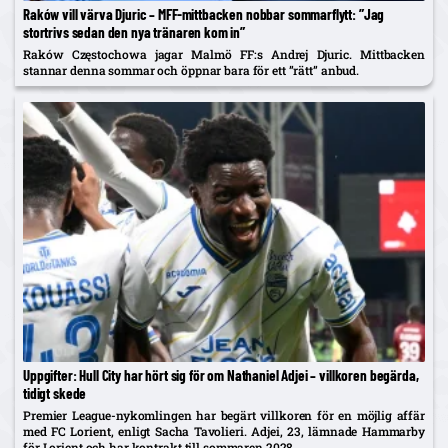
Raków vill värva Djuric – MFF-mittbacken nobbar sommarflytt: ”Jag
stortrivs sedan den nya tränaren kom in”
Raków Częstochowa jagar Malmö FF:s Andrej Djuric. Mittbacken
stannar denna sommar och öppnar bara för ett ”rätt” anbud.
Uppgifter: Hull City har hört sig för om Nathaniel Adjei – villkoren begärda,
tidigt skede
Premier League-nykomlingen har begärt villkoren för en möjlig affär
med FC Lorient, enligt Sacha Tavolieri. Adjei, 23, lämnade Hammarby
för Lorient och har kontrakt till sommaren 2028.