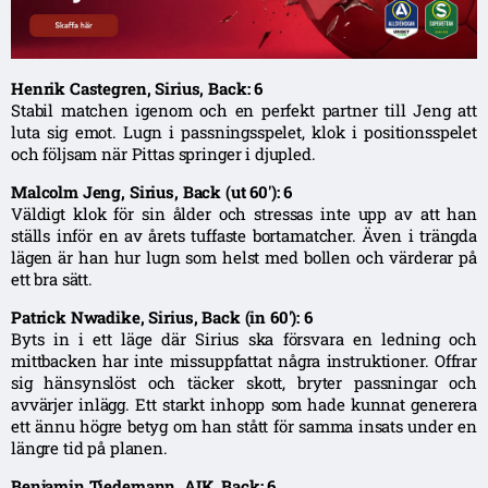
Henrik Castegren, Sirius, Back: 6
Stabil matchen igenom och en perfekt partner till Jeng att
luta sig emot. Lugn i passningsspelet, klok i positionsspelet
och följsam när Pittas springer i djupled.
Malcolm Jeng, Sirius, Back (ut 60′): 6
Väldigt klok för sin ålder och stressas inte upp av att han
ställs inför en av årets tuffaste bortamatcher. Även i trängda
lägen är han hur lugn som helst med bollen och värderar på
ett bra sätt.
Patrick Nwadike, Sirius, Back (in 60′): 6
Byts in i ett läge där Sirius ska försvara en ledning och
mittbacken har inte missuppfattat några instruktioner. Offrar
sig hänsynslöst och täcker skott, bryter passningar och
avvärjer inlägg. Ett starkt inhopp som hade kunnat generera
ett ännu högre betyg om han stått för samma insats under en
längre tid på planen.
Benjamin Tiedemann, AIK, Back: 6