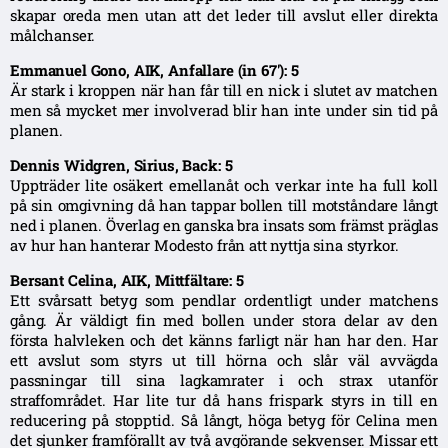
skapar oreda men utan att det leder till avslut eller direkta
målchanser.
Emmanuel Gono, AIK, Anfallare (in 67′): 5
Är stark i kroppen när han får till en nick i slutet av matchen
men så mycket mer involverad blir han inte under sin tid på
planen.
Dennis Widgren, Sirius, Back: 5
Uppträder lite osäkert emellanåt och verkar inte ha full koll
på sin omgivning då han tappar bollen till motståndare långt
ned i planen. Överlag en ganska bra insats som främst präglas
av hur han hanterar Modesto från att nyttja sina styrkor.
Bersant Celina, AIK, Mittfältare: 5
Ett svårsatt betyg som pendlar ordentligt under matchens
gång. Är väldigt fin med bollen under stora delar av den
första halvleken och det känns farligt när han har den. Har
ett avslut som styrs ut till hörna och slår väl avvägda
passningar till sina lagkamrater i och strax utanför
straffområdet. Har lite tur då hans frispark styrs in till en
reducering på stopptid. Så långt, höga betyg för Celina men
det sjunker framförallt av två avgörande sekvenser. Missar ett