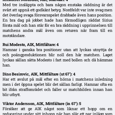
Med tre insläppta och bara någon enstaka räddning är det
svårt att uppnå ett godkänt betyg. Nordfeldt var inte svag men
det överlag svaga försvarsspelet drabbade även hans position.
En bra dag på jobbet hade han förmodligen räddat Sirius
första mål och han står för en bra räddning i upprinnelsen till
matchens andra mål även om returen når fram till en
motståndare.
Rui Modesto, AIK, Mittfältare: 4
Hamnar i ganska bra positioner utan att lyckas utnyttja de
och poängproduktionen blir noll den här matchen. Laget
lyckas sällan sätta Modesto i fart med bollen och då hämmas
han.
Dino Besirovic, AIK, Mittfältare (ut 67′): 4
Har ett avslut på mål efter en hörna i matchens inledning
men i det öppna spelet blir det sällan farligt. Hamnar ofta en
bit ifrån straffområdet och faller ur matchbilden innan han
blir utbytt.
Viktor Andersson, AIK, Mittfältare (in 67′): 5
Försöker att ge AIK något som liknar ett hopp om en
reducering under sitt inhopp när han slår ett par inlägg som