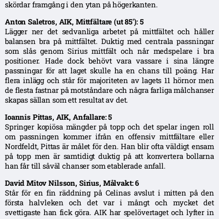
skördar framgång i den ytan på högerkanten.
Anton Saletros, AIK, Mittfältare (ut 85′): 5
Lägger ner det sedvanliga arbetet på mittfältet och håller
balansen bra på mittfältet. Duktig med centrala passningar
som slås genom Sirius mittfält och når medspelare i bra
positioner. Hade dock behövt vara vassare i sina längre
passningar för att laget skulle ha en chans till poäng. Har
flera inlägg och står för majoriteten av lagets 11 hörnor men
de flesta fastnar på motståndare och några farliga målchanser
skapas sällan som ett resultat av det.
Ioannis Pittas, AIK, Anfallare: 5
Springer kopiösa mängder på topp och det spelar ingen roll
om passningen kommer ifrån en offensiv mittfältare eller
Nordfeldt, Pittas är målet för den. Han blir ofta väldigt ensam
på topp men är samtidigt duktig på att konvertera bollarna
han får till såväl chanser som etablerade anfall.
David Mitov Nilsson, Sirius, Målvakt: 6
Står för en fin räddning på Celinas avslut i mitten på den
första halvleken och det var i mångt och mycket det
svettigaste han fick göra. AIK har spelövertaget och lyfter in