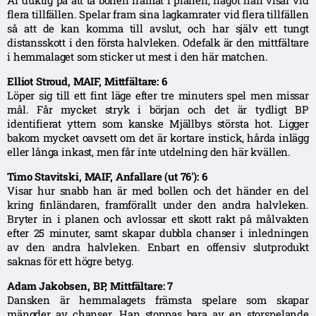
Är duktig på att ta bollen framåt i planen, något han visar vid
flera tillfällen. Spelar fram sina lagkamrater vid flera tillfällen
så att de kan komma till avslut, och har själv ett tungt
distansskott i den första halvleken. Odefalk är den mittfältare
i hemmalaget som sticker ut mest i den här matchen.
Elliot Stroud, MAIF, Mittfältare: 6
Löper sig till ett fint läge efter tre minuters spel men missar
mål. Får mycket stryk i början och det är tydligt BP
identifierat yttern som kanske Mjällbys största hot. Ligger
bakom mycket oavsett om det är kortare instick, hårda inlägg
eller långa inkast, men får inte utdelning den här kvällen.
Timo Stavitski, MAIF, Anfallare (ut 76′): 6
Visar hur snabb han är med bollen och det händer en del
kring finländaren, framförallt under den andra halvleken.
Bryter in i planen och avlossar ett skott rakt på målvakten
efter 25 minuter, samt skapar dubbla chanser i inledningen
av den andra halvleken. Enbart en offensiv slutprodukt
saknas för ett högre betyg.
Adam Jakobsen, BP, Mittfältare: 7
Dansken är hemmalagets främsta spelare som skapar
mängder av chanser. Han stoppas bara av en storspelande