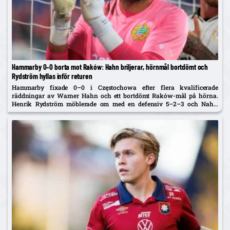
Hammarby 0–0 borta mot Raków: Hahn briljerar, hörnmål bortdömt och
Rydström hyllas inför returen
Hammarby fixade 0–0 i Częstochowa efter flera kvalificerade
räddningar av Warner Hahn och ett bortdömt Raków-mål på hörna.
Henrik Rydström möblerade om med en defensiv 5–2–3 och Nahir
Besara som falsk nia – och får beröm av spelarna. Returen spelas...