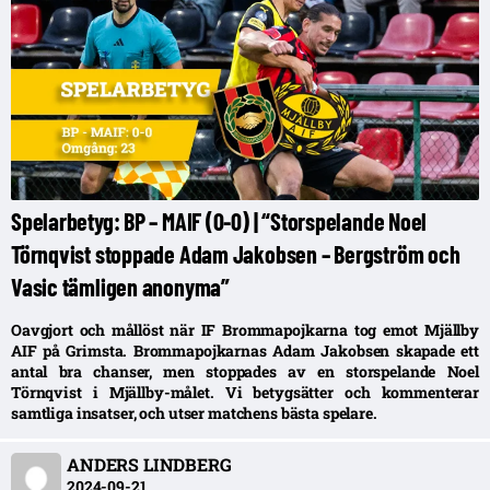
Spelarbetyg: BP – MAIF (0-0) | “Storspelande Noel
Törnqvist stoppade Adam Jakobsen – Bergström och
Vasic tämligen anonyma”
Oavgjort och mållöst när IF Brommapojkarna tog emot Mjällby
AIF på Grimsta. Brommapojkarnas Adam Jakobsen skapade ett
antal bra chanser, men stoppades av en storspelande Noel
Törnqvist i Mjällby-målet. Vi betygsätter och kommenterar
samtliga insatser, och utser matchens bästa spelare.
ANDERS LINDBERG
2024-09-21