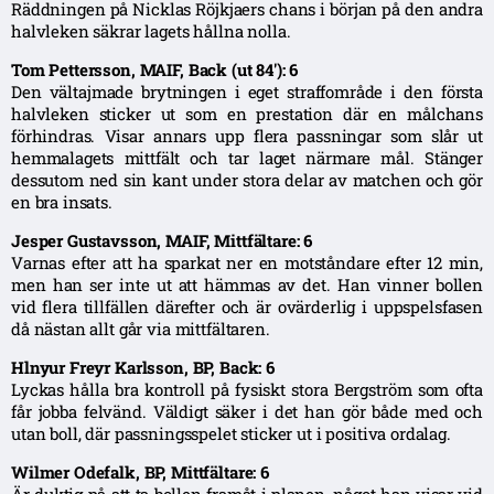
Räddningen på Nicklas Röjkjaers chans i början på den andra
halvleken säkrar lagets hållna nolla.
Tom Pettersson, MAIF, Back (ut 84′): 6
Den vältajmade brytningen i eget straffområde i den första
halvleken sticker ut som en prestation där en målchans
förhindras. Visar annars upp flera passningar som slår ut
hemmalagets mittfält och tar laget närmare mål. Stänger
dessutom ned sin kant under stora delar av matchen och gör
en bra insats.
Jesper Gustavsson, MAIF, Mittfältare: 6
Varnas efter att ha sparkat ner en motståndare efter 12 min,
men han ser inte ut att hämmas av det. Han vinner bollen
vid flera tillfällen därefter och är ovärderlig i uppspelsfasen
då nästan allt går via mittfältaren.
Hlnyur Freyr Karlsson, BP, Back: 6
Lyckas hålla bra kontroll på fysiskt stora Bergström som ofta
får jobba felvänd. Väldigt säker i det han gör både med och
utan boll, där passningsspelet sticker ut i positiva ordalag.
Wilmer Odefalk, BP, Mittfältare: 6