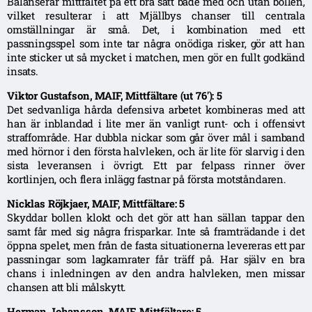
Balanserar mittfältet på ett bra sätt både med och utan bollen,
vilket resulterar i att Mjällbys chanser till centrala
omställningar är små. Det, i kombination med ett
passningsspel som inte tar några onödiga risker, gör att han
inte sticker ut så mycket i matchen, men gör en fullt godkänd
insats.
Viktor Gustafson, MAIF, Mittfältare (ut 76′): 5
Det sedvanliga hårda defensiva arbetet kombineras med att
han är inblandad i lite mer än vanligt runt- och i offensivt
straffområde. Har dubbla nickar som går över mål i samband
med hörnor i den första halvleken, och är lite för slarvig i den
sista leveransen i övrigt. Ett par felpass rinner över
kortlinjen, och flera inlägg fastnar på första motståndaren.
Nicklas Röjkjaer, MAIF, Mittfältare: 5
Skyddar bollen klokt och det gör att han sällan tappar den
samt får med sig några frisparkar. Inte så framträdande i det
öppna spelet, men från de fasta situationerna levereras ett par
passningar som lagkamrater får träff på. Har själv en bra
chans i inledningen av den andra halvleken, men missar
chansen att bli målskytt.
Herman Johansson, MAIF, Mittfältare: 5