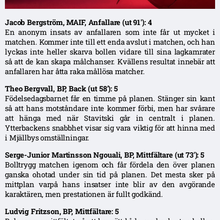
Jacob Bergström, MAIF, Anfallare (ut 91′): 4
En anonym insats av anfallaren som inte får ut mycket i
matchen. Kommer inte till ett enda avslut i matchen, och han
lyckas inte heller skarva bollen vidare till sina lagkamrater
så att de kan skapa målchanser. Kvällens resultat innebär att
anfallaren har åtta raka mållösa matcher.
Theo Bergvall, BP, Back (ut 58′): 5
Födelsedagsbarnet får en timme på planen. Stänger sin kant
så att hans motståndare inte kommer förbi, men har svårare
att hänga med när Stavitski går in centralt i planen.
Ytterbackens snabbhet visar sig vara viktig för att hinna med
i Mjällbys omställningar.
Serge-Junior Martinsson Ngouali, BP, Mittfältare (ut 73′): 5
Bolltrygg matchen igenom och får fördela den över planen
ganska ohotad under sin tid på planen. Det mesta sker på
mittplan varpå hans insatser inte blir av den avgörande
karaktären, men prestationen är fullt godkänd.
Ludvig Fritzson, BP, Mittfältare: 5