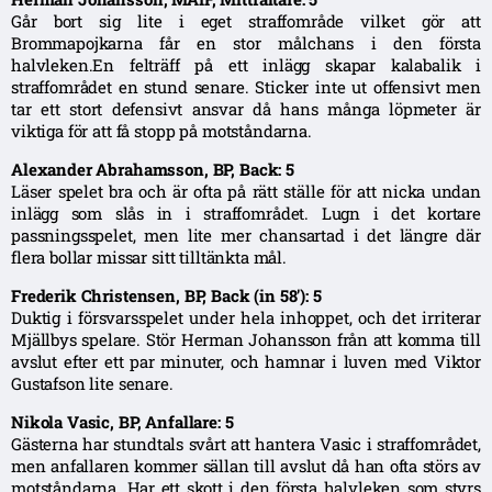
Går bort sig lite i eget straffområde vilket gör att
Brommapojkarna får en stor målchans i den första
halvleken.En felträff på ett inlägg skapar kalabalik i
straffområdet en stund senare. Sticker inte ut offensivt men
tar ett stort defensivt ansvar då hans många löpmeter är
viktiga för att få stopp på motståndarna.
Alexander Abrahamsson, BP, Back: 5
Läser spelet bra och är ofta på rätt ställe för att nicka undan
inlägg som slås in i straffområdet. Lugn i det kortare
passningsspelet, men lite mer chansartad i det längre där
flera bollar missar sitt tilltänkta mål.
Frederik Christensen, BP, Back (in 58′): 5
Duktig i försvarsspelet under hela inhoppet, och det irriterar
Mjällbys spelare. Stör Herman Johansson från att komma till
avslut efter ett par minuter, och hamnar i luven med Viktor
Gustafson lite senare.
Nikola Vasic, BP, Anfallare: 5
Gästerna har stundtals svårt att hantera Vasic i straffområdet,
men anfallaren kommer sällan till avslut då han ofta störs av
motståndarna. Har ett skott i den första halvleken som styrs