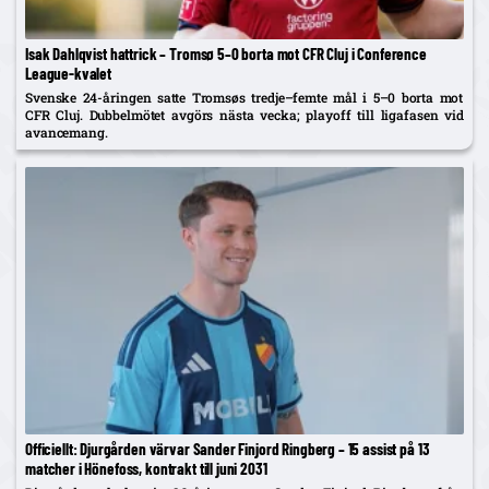
Isak Dahlqvist hattrick – Tromsø 5–0 borta mot CFR Cluj i Conference
League-kvalet
Svenske 24-åringen satte Tromsøs tredje–femte mål i 5–0 borta mot
CFR Cluj. Dubbelmötet avgörs nästa vecka; playoff till ligafasen vid
avancemang.
Officiellt: Djurgården värvar Sander Finjord Ringberg – 15 assist på 13
matcher i Hönefoss, kontrakt till juni 2031