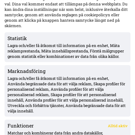
bortdömt och Rydström hyllas inför returen
val. Dina val kommer endast att tillämpas på denna webbplats. Du
kan ändra dina inställningar när som helst, inklusive återkalla ditt
samtycke, genom att använda reglagen på cookiepolicyn eller
genom att klicka på knappen hantera samtycke längst ned på
Isak Dahlqvist hattrick – Tromsø 5–0 borta mot CFR Cluj i
Conference League-kvalet
skärmen.
Statistik
Lagra och/eller få åtkomst till information på en enhet, Mäta
Officiellt: Djurgården värvar Sander Finjord Ringberg – 15
assist på 13 matcher i Hönefoss, kontrakt till juni 2031
reklamprestanda, Mäta innehållsprestanda, Förstå målgrupper
genom statistik eller kombinationer av data från olika källor.
Marknadsföring
Officiellt: Stefano Vecchia lämnar Malmö FF – två SM-guld och
ett cupguld i bagaget
Lagra och/eller få åtkomst till information på en enhet,
Använda begränsade data för att välja reklam, Skapa profiler för
personaliserad reklam, Använda profiler för att välja
personaliserad reklam, Skapa profiler för att personaliserad
IFK Göteborg 0–1 mot Gent: Goores firande utlöste bråk – VAR-
innehåll, Använda profiler för att välja personaliserad innehåll,
ilska och heta scener inför returen
Utveckla och förbättra tjänster, Använda begränsade data för att
välja innehåll.
Funktioner
Alltid aktiv
ÖVERSIKT
Matchar och kombinerar data från andra datakällor,