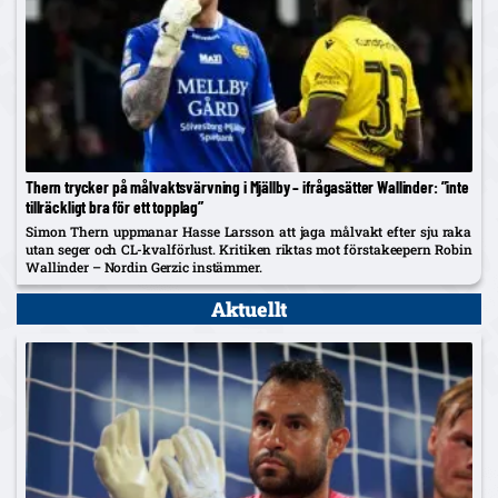
Thern trycker på målvaktsvärvning i Mjällby – ifrågasätter Wallinder: ”inte
tillräckligt bra för ett topplag”
Simon Thern uppmanar Hasse Larsson att jaga målvakt efter sju raka
utan seger och CL-kvalförlust. Kritiken riktas mot förstakeepern Robin
Wallinder – Nordin Gerzic instämmer.
Aktuellt