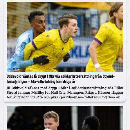
Oddevold väntas få drygt 1 Mkr via solidaritetsersättning från Stroud-
försäljningen – Fifa-utbetalning kan dröja år
IK Oddevold räknar med drygt 1 Mkr i solidaritetsersättning när Elliot
Stroud lämnar Mjällby för Hull City. Managern Rikard Nilsson flaggar
för lång ledtid via Fifa och pekar på Edvardsen-fallet som tog flera år.