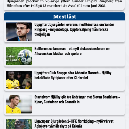
Djurgården plockar in 26-årige yttern Sander Finjord Ringberg från
Hönefoss efter 1+15 på 13 matcher i år. Avtal till sista juni 2031.
Mest läst
Uppgifter: Djurgården överens med Hønefoss om Sander
Ringberg – miljonbelopp, toppförsäljning från norska
tredjeligan
Bollforum.se lanseras – ett nytt diskussionsforum om
Allsvenskan, klubbar och spelare
Uppgifter: Club Brugge nära Abdoulie Manneh – Mjällby
bekräftade flyttplaner efter CL-kvalet
Startelvor: Mjällby gör tre ändringar mot Slovan Bratislava –
Kjear, Gustafson och Granath in
Ligacupen: Djurgården 2–1 IFK Norrköping – nyförvärvet
Agbejoye tvåmålsskytt på Kaknäs