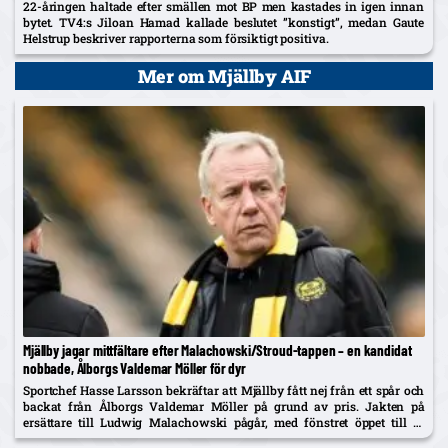
22-åringen haltade efter smällen mot BP men kastades in igen innan
bytet. TV4:s Jiloan Hamad kallade beslutet ”konstigt”, medan Gaute
Helstrup beskriver rapporterna som försiktigt positiva.
Mer om Mjällby AIF
Mjällby jagar mittfältare efter Malachowski/Stroud-tappen – en kandidat
nobbade, Ålborgs Valdemar Möller för dyr
Sportchef Hasse Larsson bekräftar att Mjällby fått nej från ett spår och
backat från Ålborgs Valdemar Möller på grund av pris. Jakten på
ersättare till Ludwig Malachowski pågår, med fönstret öppet till 31
augusti.