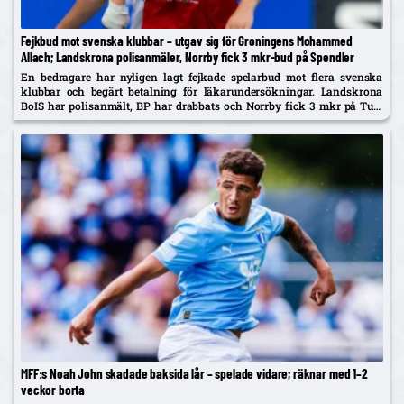
Fejkbud mot svenska klubbar – utgav sig för Groningens Mohammed
Allach; Landskrona polisanmäler, Norrby fick 3 mkr-bud på Spendler
En bedragare har nyligen lagt fejkade spelarbud mot flera svenska
klubbar och begärt betalning för läkarundersökningar. Landskrona
BoIS har polisanmält, BP har drabbats och Norrby fick 3 mkr på Ture
Spendler innan bluffen avslöjades.
MFF:s Noah John skadade baksida lår – spelade vidare; räknar med 1–2
veckor borta