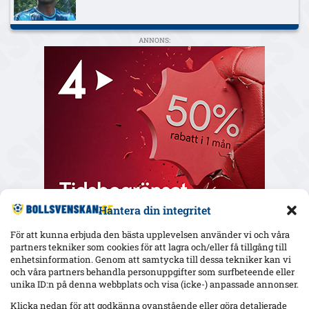
ANNONS:
Hantera din integritet
För att kunna erbjuda den bästa upplevelsen använder vi och våra
partners tekniker som cookies för att lagra och/eller få tillgång till
enhetsinformation. Genom att samtycka till dessa tekniker kan vi
och våra partners behandla personuppgifter som surfbeteende eller
Senaste
unika ID:n på denna webbplats och visa (icke-) anpassade annonser.
Hammarby 0–0 borta mot Raków: Hahn briljerar, hörnmål
Klicka nedan för att godkänna ovanstående eller göra detaljerade