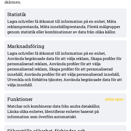
skärmen.
vänsterbacksplatsen öppen inför Degerfors
Statistik
Lagra och/eller få åtkomst till information på en enhet, Mäta
VSK: Jonathan Rings rehab har stannat – sänkt belastning;
reklamprestanda, Mäta innehållsprestanda, Förstå målgrupper
Lushaku osäker, Nsabiyumva igång med boll
genom statistik eller kombinationer av data från olika källor.
Marknadsföring
MFF:s vänsterback: Johan Karlsson eller Theodor Lundbergh –
John skadad, Busanello och Kurtulus avstängda; Malte Frejd
Lagra och/eller få åtkomst till information på en enhet,
Pålsson in bredvid Djurić, 17-årige Hidalgo aktuell
Använda begränsade data för att välja reklam, Skapa profiler för
personaliserad reklam, Använda profiler för att välja
personaliserad reklam, Skapa profiler för att personaliserad
Julius Beck öppen för Elfsborg-köp – lån säsongen ut med
innehåll, Använda profiler för att välja personaliserad innehåll,
option, Sturm Graz-kontrakt till 2029
Utveckla och förbättra tjänster, Använda begränsade data för att
välja innehåll.
Funktioner
Alltid aktiv
ÖVERSIKT
Matchar och kombinerar data från andra datakällor,
Länka olika enheter, Identifierar enheter baserat på
Nyheter & Reportage
Spelarbetyg
information som överförs automatiskt.
Analyser
RSS
Säkerställa säkerhet, förhindra och