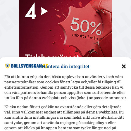
Hantera din integritet
För att kunna erbjuda den bästa upplevelsen använder vi och våra
partners tekniker som cookies för att lagra och/eller få tillgång till
enhetsinformation. Genom att samtycka till dessa tekniker kan vi
och våra partners behandla personuppgifter som surfbeteende eller
Senaste
unika ID:n på denna webbplats och visa (icke-) anpassade annonser.
Elfsborgs 19-årige Ossian Nordvall debuterade borta mot
Klicka nedan för att godkänna ovanstående eller göra detaljerade
Mjällby – inhopp i 84:e minuten
val. Dina val kommer endast att tillämpas på denna webbplats. Du
kan ändra dina inställningar när som helst, inklusive återkalla ditt
samtycke, genom att använda reglagen på cookiepolicyn eller
genom att klicka på knappen hantera samtycke längst ned på
17-årige Theodor Lundbergh har spelat alla MFF:s 15 matcher –