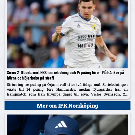
Sirius 2–0 borta mot HBK: serieledning och 14 poäng före – Mål: Anker på
hörna och Bjerkebo på straff
Sirius tog tre poäng på Örjans vall efter två tidiga mål. Serieledningen
växte till 14 poäng före Hammarby, medan Djurgården har en
hängmatch som kan krympa gapet till elva. Victor Svensson, 20,
startade centralt i Melker Heiers frånvaro.
Mer om IFK Norrköping