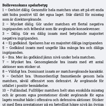
Bollsvenskans spelarbetyg
1 – Oerhört dålig. Genomför hela matchen utan att på ett enda
sätt bidra positivt till det egna laget. Står därtill för misstag
som är direktavgörande.
2 – Mycket dålig. Gör under matchen ett flertal negativa
ingripanden och felbeslut som får avgörande konsekvenser.
3 – Dålig. Gör en dålig insats med betydande majoritet
negativa ingripanden.
4 – Ej godkänd. Spelaren har en majoritet dåliga ingripanden
5 – Godkänd insats med ungefär lika många bra och dåliga
ingripanden.
6 – Bra. Mer än godkänd jämn nivå under hela matchen.
7 – Mycket bra. Genomgående bra insats med ett antal
aktioner som sticker ut.
8 – Väldigt bra. Dominant insats av matchavgörande karaktär.
9 – Oerhört bra. Utomordentligt framstående genom hela
matchen, såväl offensivt som defensivt. Är avgörande för
utfallet i positiv bemärkelse.
10 – Fulländad. Fullföljer matchen helt utan enskilda misstag
och är genom egna prestationer direkt avgörande för egna
lagets resultat både i offensiva och defensiva aktioner. Sticker
ut med flera prestationer på en betydligt högre nivå än övriga