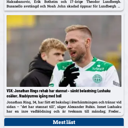
Haksabanovic, Erik Botheim och 17-årige Theodor Lundbergh.
Busanello avstängd och Noah John skadad öppnar för Lundbergh vs
Johan Karlsson om vänsterbacken.
VSK: Jonathan Rings rehab har stannat – sänkt belastning; Lushaku
osäker, Nsabiyumva igång med boll
Jonathan Ring, 34, har fått ett bakslag i återhämtningen och tränar vid
sidan – "det har stannat till", säger Alexander Rubin. Ismet Lushaku
har en inre vadblödning och är tveksam till måndag; Frederic
Nsabiyumva har påbörjat individuella bollpass.
Mest läst