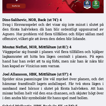
Dino Salihovic, NOR, Back (ut 74′): 4
Svag i försvarsspelet och det visar sig inte minst i slutet på
den första halvleken då han blir ordentligt uppsnurrad av
Agnero. Har problem vid flera tillfällen och följer sällan med
offensivt, vilket gör att även den delen blir lidande.
Moutaz Neffati, NOR, Mittfältare (ut 81′): 4
Väggspelar sig framåt i planen vid flera tillfällen och hjälper
lagkamrater att hitta bra lägen centralt i planen. På egen
hand har han svårt att ta sig förbi, men när han är nära blir
han kapad av Vinicius som varnas.
Joel Allansson, HBK, Mittfältare (ut 57′): 4
Sprider sina passningar lite väl mycket över planen, och det
hämmar framförallt lagets anfallsspel. Får två stora lägen i
samband med hörnor i slutet på första halvleken. Att han
missar bollen helt vid den ena chansen, och skjuter högt över
i den andra blir symboliskt för hans spel med bollen.
Gabriel Wallentin, HBK, Back (in 57′, ut 74′): 5