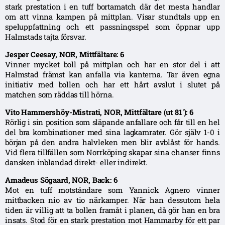
stark prestation i en tuff bortamatch där det mesta handlar
om att vinna kampen på mittplan. Visar stundtals upp en
speluppfattning och ett passningsspel som öppnar upp
Halmstads tajta försvar.
Jesper Ceesay, NOR, Mittfältare: 6
Vinner mycket boll på mittplan och har en stor del i att
Halmstad främst kan anfalla via kanterna. Tar även egna
initiativ med bollen och har ett hårt avslut i slutet på
matchen som räddas till hörna.
Vito Hammershöy-Mistrati, NOR, Mittfältare (ut 81′): 6
Rörlig i sin position som släpande anfallare och får till en hel
del bra kombinationer med sina lagkamrater. Gör själv 1-0 i
början på den andra halvleken men blir avblåst för hands.
Vid flera tillfällen som Norrköping skapar sina chanser finns
dansken inblandad direkt- eller indirekt.
Amadeus Sögaard, NOR, Back: 6
Mot en tuff motståndare som Yannick Agnero vinner
mittbacken nio av tio närkamper. När han dessutom hela
tiden är villig att ta bollen framåt i planen, då gör han en bra
insats. Stod för en stark prestation mot Hammarby för ett par