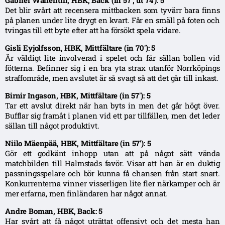
Det blir svårt att recensera mittbacken som tyvärr bara finns
på planen under lite drygt en kvart. Får en smäll på foten och
tvingas till ett byte efter att ha försökt spela vidare.
Gisli Eyjolfsson, HBK, Mittfältare (in 70′): 5
Är väldigt lite involverad i spelet och får sällan bollen vid
fötterna. Befinner sig i en bra yta strax utanför Norrköpings
straffområde, men avslutet är så svagt så att det går till inkast.
Birnir Ingason, HBK, Mittfältare (in 57′): 5
Tar ett avslut direkt när han byts in men det går högt över.
Bufflar sig framåt i planen vid ett par tillfällen, men det leder
sällan till något produktivt.
Niilo Mäenpää, HBK, Mittfältare (in 57′): 5
Gör ett godkänt inhopp utan att på något sätt vända
matchbilden till Halmstads favör. Visar att han är en duktig
passningsspelare och bör kunna få chansen från start snart.
Konkurrenterna vinner visserligen lite fler närkamper och är
mer erfarna, men finländaren har något annat.
Andre Boman, HBK, Back: 5
Har svårt att få något uträttat offensivt och det mesta han