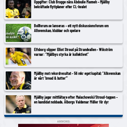
Uppgifter: Club Brugge nära Abdoulie Manneh – Mjällby
bekräftade flyttplaner efter CL-kvalet
Bollforum.se lanseras – ett nytt diskussionsforum om
Allsvenskan, klubbar och spelare
Elfsborg slipper Elliot Stroud på Strandvallen – Wikström
varnar: ”Mjällbys styrka är kollektivet”
Mjällby mot rekordresultat – 56 mkr eget kapital; ”Allsvenskan
är vårt ’bread & butter'”
Mjällby jagar mittfältare efter Malachowski/Stroud-tappen –
en kandidat nobbade, Ålborgs Valdemar Möller för dyr
ANNONS: