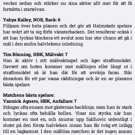
veckor sedan och stärker nu sina aktier allt mer för att få
fortsätta i startelvan.
Yahya Kalley, NOR, Back: 6
Följsam över hela planen och det gör att Halmstads spelare
har svårt att ta sig förbi vänsterbacken. Det resulterar också i
att han lyckas blockera ett avslut som har stor chans att gå i
mål i den andra halvlekens inledning.
Tim Rönning, HBK, Målvakt: 7
Han är aktiv i sitt målvaktsspel och äger straffområdet.
Oavsett om hoten kommer mot mållinjen eller långt ut i
straffområdet så är han där för att avvärja faran. Står
dessutom för ett par vassa räddningar och är en av planens
bästa spelare.
Matchens bästa spelare:
Yannick Agnero, HBK, Anfallare: 7
Stångas ofta ensam mot gästernas backlinje, men han är stark
och lyckas ofta behålla bollen. Visar sin styrka när han
kommer en mot en, och snurrar upp Salihovic ordentligt i
slutet på den första halvleken innan han får iväg ett inlägg
till en lagkamrat. I den mållösa matchen är det ingen annan