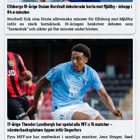
Elfsborgs 19-årige Ossian Nordvall debuterade borta mot Mjällby – inhopp i
84:e minuten
Nordvall fick sina första allsvenska minuter för Elfsborg mot Mjällby
inför en stark bortaklack. 19-åringen beskriver debuten som
”fantastisk” och siktar på fler minuter under hösten.
17-årige Theodor Lundbergh har spelat alla MFF:s 15 matcher –
vänsterbacksplatsen öppen inför Degerfors
Fyra MFF:are har medverkat i samtliga matcher: Jens Stryger, Sead