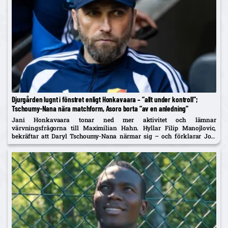
Djurgården lugnt i fönstret enligt Honkavaara – ”allt under kontroll”;
Tschoumy-Nana nära matchform, Asoro borta ”av en anledning”
Jani Honkavaara tonar ned mer aktivitet och lämnar
värvningsfrågorna till Maximilian Hahn. Hyllar Filip Manojlovic,
bekräftar att Daryl Tschoumy-Nana närmar sig – och förklarar Joel
Asoros frånvaro med att han är borta "av en anledning".