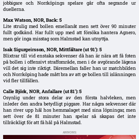
jobbigare och Norrköpings spelare går ofta segrande ur
duellerna.
Max Watson, NOR, Back: 5
Lite strulig med bollen emellanåt men sett över 90 minuter
fullt godkänd. Har fullt upp med att försöka hantera Agnero,
men gör inga misstag som Halmstad kan utnyttja.
Isak Sigurgeirsson, NOR, Mittfältare (ut 91′): 5
Blixtrar till vid enstaka sekvenser då han är nära att få foten
på bollen i offensivt straffområde, men i de avgörande lägena
vill det sig inte riktigt. Däremellan faller han ur matchbilden
och Norrköping hade mått bra av att ge bollen till islänningen
vid fler tillfällen.
Calle Björk, NOR, Anfallare (ut 81′): 5
Osynlig under stora delar av den första halvleken, men
inleder den andra betydligt piggare. Har några sekvenser där
han river upp hål hos hemmalaget med sina löpningar, men
sett över de 81 minuter han spelar så skapas det inte
tillräckligt för att få hål på Halmstad.
ANNONS: