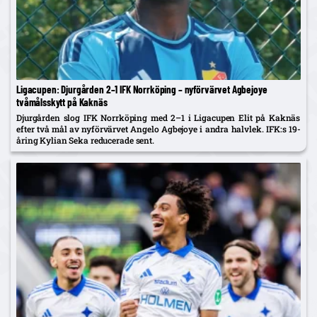
Ligacupen: Djurgården 2–1 IFK Norrköping – nyförvärvet Agbejoye
tvåmålsskytt på Kaknäs
Djurgården slog IFK Norrköping med 2–1 i Ligacupen Elit på Kaknäs
efter två mål av nyförvärvet Angelo Agbejoye i andra halvlek. IFK:s 19-
åring Kylian Seka reducerade sent.