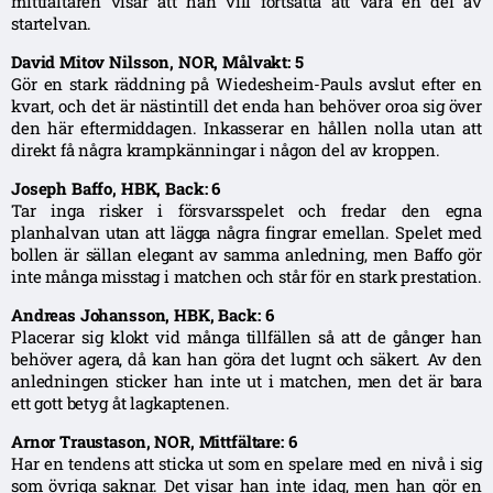
mittfältaren visar att han vill fortsätta att vara en del av
startelvan.
David Mitov Nilsson, NOR, Målvakt: 5
Gör en stark räddning på Wiedesheim-Pauls avslut efter en
kvart, och det är nästintill det enda han behöver oroa sig över
den här eftermiddagen. Inkasserar en hållen nolla utan att
direkt få några krampkänningar i någon del av kroppen.
Joseph Baffo, HBK, Back: 6
Tar inga risker i försvarsspelet och fredar den egna
planhalvan utan att lägga några fingrar emellan. Spelet med
bollen är sällan elegant av samma anledning, men Baffo gör
inte många misstag i matchen och står för en stark prestation.
Andreas Johansson, HBK, Back: 6
Placerar sig klokt vid många tillfällen så att de gånger han
behöver agera, då kan han göra det lugnt och säkert. Av den
anledningen sticker han inte ut i matchen, men det är bara
ett gott betyg åt lagkaptenen.
Arnor Traustason, NOR, Mittfältare: 6
Har en tendens att sticka ut som en spelare med en nivå i sig
som övriga saknar. Det visar han inte idag, men han gör en