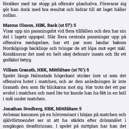
försöker med tar stopp på offensiv planhalva. Försvarar sig
gör han dock med bra resultat och bidrar till att laget håller
nollan.
Marcus Olsson, HBK, Back (ut 57′): 5
Visar upp sin passningsfot vid flera tillfällen och den har sin
del i lagets uppspel. Slår flera centrala passningar upp på
offensiva medspelare, har ett par som landar bakom
Norrköpings backlinje och tvingar de att löpa mot eget mål.
Kombinerar det med en helt okej defensiv insats och får ett
godkänt betyg.
Villiam Granath, HBK, Mittfältare (ut 70′): 5
Spelet längs Halmstads högerkant sticker inte ut som det
offensiva hotet i matchen, och av den anledningen är inte
Granath den som får blickarna mot sig. Har trots det ett par
avslut i matchen och med lite tur kunde han ha fått in en boll
i mål under matchen.
Jonathan Svedberg, HBK, Mittfältare: 5
Avlossar kanonen på en hörnvariant i början på matchen och
självförtroendet ser ut att ha stärkts efter drömmålet i
omgången dessförinnan. I spelet på mittplan har han det