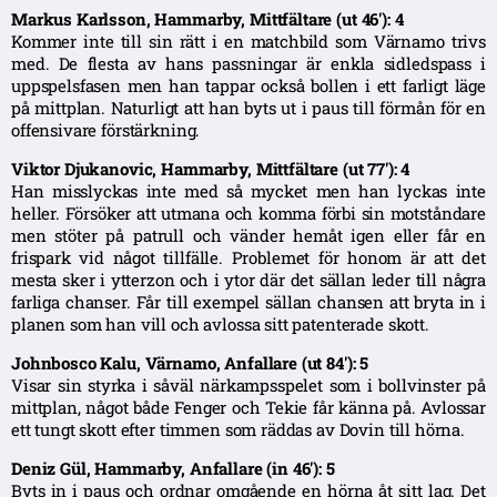
Markus Karlsson, Hammarby, Mittfältare (ut 46′): 4
Kommer inte till sin rätt i en matchbild som Värnamo trivs
med. De flesta av hans passningar är enkla sidledspass i
uppspelsfasen men han tappar också bollen i ett farligt läge
på mittplan. Naturligt att han byts ut i paus till förmån för en
offensivare förstärkning.
Viktor Djukanovic, Hammarby, Mittfältare (ut 77′): 4
Han misslyckas inte med så mycket men han lyckas inte
heller. Försöker att utmana och komma förbi sin motståndare
men stöter på patrull och vänder hemåt igen eller får en
frispark vid något tillfälle. Problemet för honom är att det
mesta sker i ytterzon och i ytor där det sällan leder till några
farliga chanser. Får till exempel sällan chansen att bryta in i
planen som han vill och avlossa sitt patenterade skott.
Johnbosco Kalu, Värnamo, Anfallare (ut 84′): 5
Visar sin styrka i såväl närkampsspelet som i bollvinster på
mittplan, något både Fenger och Tekie får känna på. Avlossar
ett tungt skott efter timmen som räddas av Dovin till hörna.
Deniz Gül, Hammarby, Anfallare (in 46′): 5
Byts in i paus och ordnar omgående en hörna åt sitt lag. Det