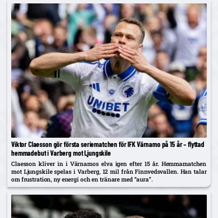
Viktor Claesson gör första seriematchen för IFK Värnamo på 15 år – flyttad
hemmadebut i Varberg mot Ljungskile
Claesson kliver in i Värnamos elva igen efter 15 år. Hemmamatchen
mot Ljungskile spelas i Varberg, 12 mil från Finnvedsvallen. Han talar
om frustration, ny energi och en tränare med “aura”.