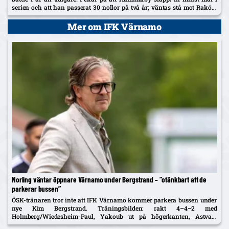
serien och att han passerat 30 nollor på två år; väntas stå mot Raków
på torsdag.
Mer om IFK Värnamo
Norling väntar öppnare Värnamo under Bergstrand – ”otänkbart att de
parkerar bussen”
ÖSK-tränaren tror inte att IFK Värnamo kommer parkera bussen under
nye Kim Bergstrand. Träningsbilden: rakt 4–4–2 med
Holmberg/Wiedesheim-Paul, Yakoub ut på högerkanten, Astvald
ersätter avstängde Stenberg – McCue med i matchtruppen.