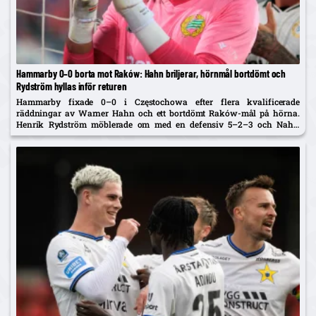
Hammarby 0–0 borta mot Raków: Hahn briljerar, hörnmål bortdömt och
Rydström hyllas inför returen
Hammarby fixade 0–0 i Częstochowa efter flera kvalificerade
räddningar av Warner Hahn och ett bortdömt Raków-mål på hörna.
Henrik Rydström möblerade om med en defensiv 5–2–3 och Nahir
Besara som falsk nia – och får beröm av spelarna. Returen spelas...