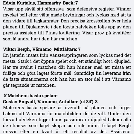
Edvin Kurtulus, Hammarby, Back: 7
Visar upp såväl sitt offensiva- som defensiva register. Vinner
mycket boll efter vältajmade brytningar och lyckas med att ta
den vidare till lagkamrater. Den precisa krossbollen över hela
planen till Djukanovic i den första halvleken följs upp av den
precisa assisten till Pinas kvittering. Visar prov på kvalitéer
som få andra har i den här matchen.
Viktor Bergh, Värnamo, Mittfältare: 7
En jättefin insats från vänsterspringaren som lyckas med det
mesta. Stark i det öppna spelet och ett ständigt hot i djupled.
Har tre avslut i matchen där han hinner med att missa ett
friläge och göra lagets första mål. Samtidigt fin leverans från
de fasta situationerna och han har en stor del i att Värnamo
går segrande ur matchen.
🏅Matchens bästa spelare:
Gustav Engvall, Värnamo, Anfallare (ut 84′): 8
Matchens bästa spelare är överallt på planen och ligger
bakom att Värnamo får matchbilden dit de vill. Under den
första halvleken ligger hans passningar i djupled bakom alla
de chanser som laget skapar och inte minst friläget Bergh
missar efter en kvart är ett resultat av det. Assisterar