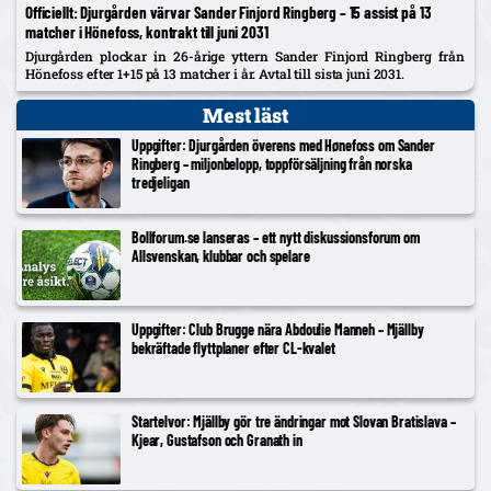
Officiellt: Djurgården värvar Sander Finjord Ringberg – 15 assist på 13
matcher i Hönefoss, kontrakt till juni 2031
Djurgården plockar in 26-årige yttern Sander Finjord Ringberg från
Hönefoss efter 1+15 på 13 matcher i år. Avtal till sista juni 2031.
Mest läst
Uppgifter: Djurgården överens med Hønefoss om Sander
Ringberg – miljonbelopp, toppförsäljning från norska
tredjeligan
Bollforum.se lanseras – ett nytt diskussionsforum om
Allsvenskan, klubbar och spelare
Uppgifter: Club Brugge nära Abdoulie Manneh – Mjällby
bekräftade flyttplaner efter CL-kvalet
Startelvor: Mjällby gör tre ändringar mot Slovan Bratislava –
Kjear, Gustafson och Granath in