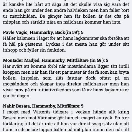
är kanske lite hårt att säga att det skulle visa sig vara det
enda han gör under den andra halvleken men han faller bort
ur matchbilden. De gånger han får bollen är det ofta på
mittplan och särskilt nära en målchans kommer han inte.
Pavle Vagic, Hammarby, Back(in 59′): 5
Håller balansen i laget för att hans lagkamrater ska försöka att
få hål på gästerna. Lyckas i det mesta han gör under sitt
inhopp och fyller sin funktion.
Montader Madjed, Hammarby, Mittfältare (in 59′): 5
Har svårt att komma förbi när motståndarna ligger tätt intill
kroppen men när han får ett par meter är det få som kan bryta
bollen. Inspelen som slås fastnar dock oftast på en
motståndare och skapar inga direkta målchanser men han
visar prov på en initiativrikedom som få av hans lagkamrater
gör för dagen.
Nahir Besara, Hammarby, Mittfältare: 5
I mötet med Västerås tidigare i veckan hände allt kring
Besara men mot Värnamo gör han ett magert avtryck. En stor
förklaring till det är inte att han var direkt svag själv utan att
hans medspelare tappar bollen på mittplan innan den når till