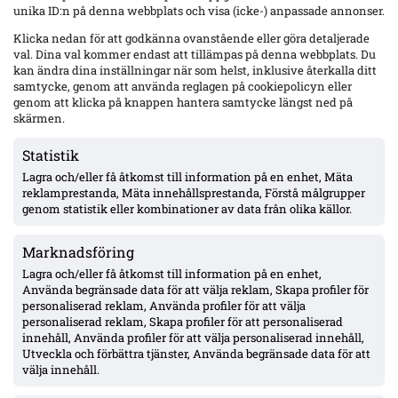
Senaste
unika ID:n på denna webbplats och visa (icke-) anpassade annonser.
Hammarby 0–0 borta mot Raków: Hahn briljerar, hörnmål
Klicka nedan för att godkänna ovanstående eller göra detaljerade
bortdömt och Rydström hyllas inför returen
val. Dina val kommer endast att tillämpas på denna webbplats. Du
kan ändra dina inställningar när som helst, inklusive återkalla ditt
samtycke, genom att använda reglagen på cookiepolicyn eller
genom att klicka på knappen hantera samtycke längst ned på
Isak Dahlqvist hattrick – Tromsø 5–0 borta mot CFR Cluj i
skärmen.
Conference League-kvalet
Statistik
Lagra och/eller få åtkomst till information på en enhet, Mäta
Officiellt: Djurgården värvar Sander Finjord Ringberg – 15
reklamprestanda, Mäta innehållsprestanda, Förstå målgrupper
assist på 13 matcher i Hönefoss, kontrakt till juni 2031
genom statistik eller kombinationer av data från olika källor.
Marknadsföring
Officiellt: Stefano Vecchia lämnar Malmö FF – två SM-guld och
ett cupguld i bagaget
Lagra och/eller få åtkomst till information på en enhet,
Använda begränsade data för att välja reklam, Skapa profiler för
personaliserad reklam, Använda profiler för att välja
personaliserad reklam, Skapa profiler för att personaliserad
IFK Göteborg 0–1 mot Gent: Goores firande utlöste bråk – VAR-
innehåll, Använda profiler för att välja personaliserad innehåll,
ilska och heta scener inför returen
Utveckla och förbättra tjänster, Använda begränsade data för att
välja innehåll.