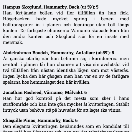
Hampus Skoglund, Hammarby, Back (ut 59′): 5
Han förtjänade bollen vid fler tillfällen än han fick.
Högerbacken hade mycket spring i benen med
bolltransporter in i planen och löpningar utan boll längs
kanten. De farligaste chanserna Värnamo skapade kom från
den andra kanten och Skoglund står för en insats med
mersmak.
Abdelrahman Boudah, Hammarby, Anfallare (ut 59′): 5
Är ganska ofarlig när han befinner sig i korridorerna men
centralt i planen får han chansen att visa sin avslutsfot vid
två tillfällen från nästan identiska lägen som mot Västerås.
Ingen lycka den här gången men han var en av de farligare
spelarna hos hemmalaget den här kvällen.
Jonathan Rasheed, Värnamo, Målvakt: 6
Han har god kontroll på det mesta som sker i hans
straffområde och kan inte göra mycket åt kvitteringen. Stabilt
intryck utan behöva stå på huvudet för att laget ska vinna.
Shaquille Pinas, Hammarby, Back: 6
Den eleganta kvitteringen benämndes som en kandidat till
årets mål hos Discovery och nog var det tekniskt vackert av