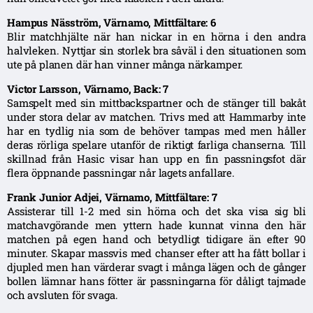
Hampus Näsström, Värnamo, Mittfältare: 6
Blir matchhjälte när han nickar in en hörna i den andra
halvleken. Nyttjar sin storlek bra såväl i den situationen som
ute på planen där han vinner många närkamper.
Victor Larsson, Värnamo, Back: 7
Samspelt med sin mittbackspartner och de stänger till bakåt
under stora delar av matchen. Trivs med att Hammarby inte
har en tydlig nia som de behöver tampas med men håller
deras rörliga spelare utanför de riktigt farliga chanserna. Till
skillnad från Hasic visar han upp en fin passningsfot där
flera öppnande passningar når lagets anfallare.
Frank Junior Adjei, Värnamo, Mittfältare: 7
Assisterar till 1-2 med sin hörna och det ska visa sig bli
matchavgörande men yttern hade kunnat vinna den här
matchen på egen hand och betydligt tidigare än efter 90
minuter. Skapar massvis med chanser efter att ha fått bollar i
djupled men han värderar svagt i många lägen och de gånger
bollen lämnar hans fötter är passningarna för dåligt tajmade
och avsluten för svaga.