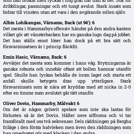
som han brukar men lyckas i hög grad när han är det. Står för
dribblingar, passningar och ett tungt avslut. Stark insats som
bidrar till vinsten utan att vara i den avgörande rollen själv.
Albin Lohikangas, Värnamo, Back (ut 94′): 6
Det mesta i Hammarbys offensiv händer på den andra kanten
vilket gör att vänsterbacken har en ganska lugn dag på jobbet.
Det han ställs emot löser han dock på ett bra sätt och
försvarsinsatsen är i princip fläckfri.
Emin Hasic, Värnamo, Back: 6
Avvärjer det mesta som kommer i hans väg. Brytningarna är
ganska robusta och innebär oftast att bollen hamnar utanför
spel. Skulle han lyckas behålla de inom laget och starta ett
anfall skulle betygets dras upp ytterligare. Stark
försvarsinsats som är nära att kryddas med att nicka in 2-0
efter en timme men avslutet går tätt utanför.
Oliver Dovin, Hammarby, Målvakt: 6
Om det är någon grönvit spelare som inte ska lastas för
förlusten så är det Dovin. Håller nere siffrorna och vi tar
framförallt med oss två sekvenser. Dels räddningen på Berghs
friläge i den första halvleken men även den räddningen som
han omedvetet gör med klacken i den andra.