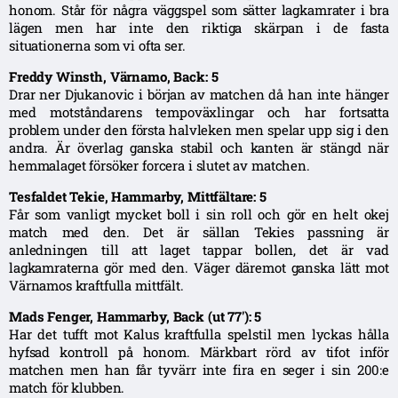
honom. Står för några väggspel som sätter lagkamrater i bra
lägen men har inte den riktiga skärpan i de fasta
situationerna som vi ofta ser.
Freddy Winsth, Värnamo, Back: 5
Drar ner Djukanovic i början av matchen då han inte hänger
med motståndarens tempoväxlingar och har fortsatta
problem under den första halvleken men spelar upp sig i den
andra. Är överlag ganska stabil och kanten är stängd när
hemmalaget försöker forcera i slutet av matchen.
Tesfaldet Tekie, Hammarby, Mittfältare: 5
Får som vanligt mycket boll i sin roll och gör en helt okej
match med den. Det är sällan Tekies passning är
anledningen till att laget tappar bollen, det är vad
lagkamraterna gör med den. Väger däremot ganska lätt mot
Värnamos kraftfulla mittfält.
Mads Fenger, Hammarby, Back (ut 77′): 5
Har det tufft mot Kalus kraftfulla spelstil men lyckas hålla
hyfsad kontroll på honom. Märkbart rörd av tifot inför
matchen men han får tyvärr inte fira en seger i sin 200:e
match för klubben.