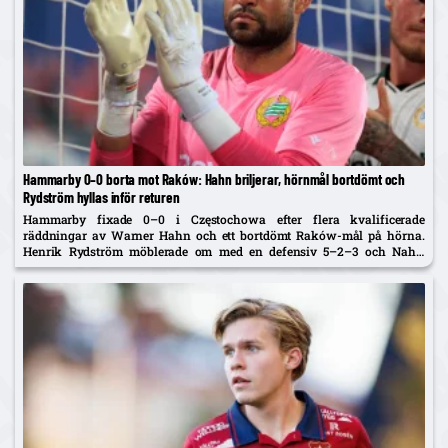
Hammarby 0–0 borta mot Raków: Hahn briljerar, hörnmål bortdömt och
Rydström hyllas inför returen
Hammarby fixade 0–0 i Częstochowa efter flera kvalificerade
räddningar av Warner Hahn och ett bortdömt Raków-mål på hörna.
Henrik Rydström möblerade om med en defensiv 5–2–3 och Nahir
Besara som falsk nia – och får beröm av spelarna. Returen spelas...