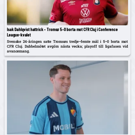
Isak Dahlqvist hattrick – Tromsø 5–0 borta mot CFR Cluj i Conference
League-kvalet
Svenske 24-åringen satte Tromsøs tredje–femte mål i 5–0 borta mot
CFR Cluj. Dubbelmötet avgörs nästa vecka; playoff till ligafasen vid
avancemang.