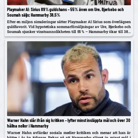
Playmaker AI: Sirius 89% guldchans – 55% även om Ure, Bjerkebo och
Soumah säljs; Hammarby 38,5%
Efter en miljon simuleringar sätter Playmaker AI Sirius som överlägsen
guldfavorit. Vid hypotetiska sommarförsäljningar av Ure, Bjerkebo och
Soumah sjunker vinstsannolikheten till 55 % – Hammarby ökar till 38,5
%.
Warner Hahn slår ifrån sig kritiken – lyfter minst insläppta mål och över 30
hållna nollor i Hammarby
Warner Hahn avfärdar sociala medier-kritiken och menar att han är
bättre i år än tidigare. Pekar på att Hammarby släppt in minst mål i