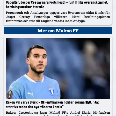
Uppgifter: Jesper Ceesay nära Portsmouth – runt 11 mkr överenskommet,
betalningsstruktur återstår
Portsmouth och Antalyaspor uppges vara överens om cirka 11 mkr för
Jesper Ceesay. Personliga villkoren klara; betalningsplanen
fintrimmas och resa till England väntas inom ett dygn.
Mer om Malmö FF
Raków vill värva Djuric – MFF-mittbacken nobbar sommarflytt: ”Jag
stortrivs sedan den nya tränaren kom in”
Raków Częstochowa jagar Malmö FF:s Andrej Djuric. Mittbacken