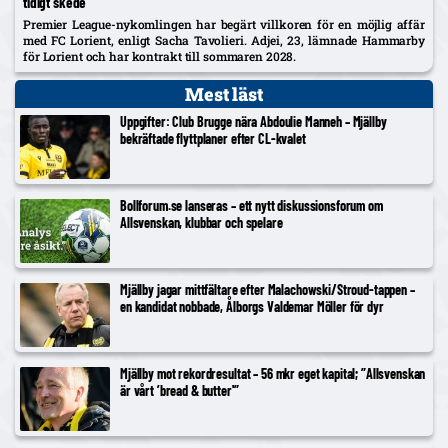
tidigt skede
Premier League-nykomlingen har begärt villkoren för en möjlig affär
med FC Lorient, enligt Sacha Tavolieri. Adjei, 23, lämnade Hammarby
för Lorient och har kontrakt till sommaren 2028.
Mest läst
Uppgifter: Club Brugge nära Abdoulie Manneh – Mjällby
bekräftade flyttplaner efter CL-kvalet
Bollforum.se lanseras – ett nytt diskussionsforum om
Allsvenskan, klubbar och spelare
Mjällby jagar mittfältare efter Malachowski/Stroud-tappen –
en kandidat nobbade, Ålborgs Valdemar Möller för dyr
Mjällby mot rekordresultat – 56 mkr eget kapital; ”Allsvenskan
är vårt ’bread & butter'”