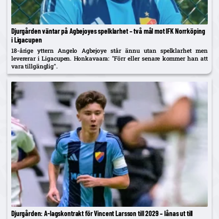
Djurgården väntar på Agbejoyes spelklarhet – två mål mot IFK Norrköping
i Ligacupen
18-årige yttern Angelo Agbejoye står ännu utan spelklarhet men
levererar i Ligacupen. Honkavaara: "Förr eller senare kommer han att
vara tillgänglig".
Djurgården: A‑lagskontrakt för Vincent Larsson till 2029 – lånas ut till