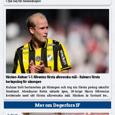
i fjol nej till Samsunspor.
Häcken–Kalmar 1–1: Hilvenius första allsvenska mål – Kalmars första
bortapoäng för säsongen
Kalmar bröt bortasviten på Hisingen och tog sin första poäng utanför
Småland. Aboubacar Keita nätade igen, 18-årige Harry Hilvenius
kvitterade med sitt första allsvenska mål. Häcken är fortsatt trea,
Kalmar kliver upp på tionde plats.
Mer om Degerfors IF