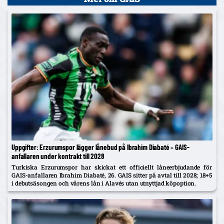
Uppgifter: Erzurumspor lägger lånebud på Ibrahim Diabaté – GAIS-
anfallaren under kontrakt till 2028
Turkiska Erzurumspor har skickat ett officiellt låneerbjudande för
GAIS-anfallaren Ibrahim Diabaté, 26. GAIS sitter på avtal till 2028; 18+5
i debutsäsongen och vårens lån i Alavés utan utnyttjad köpoption.