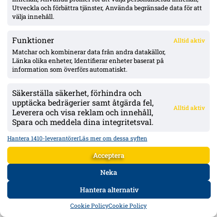
starta.
Utveckla och förbättra tjänster, Använda begränsade data för att
välja innehåll.
Mer om IFK Norrköping
Funktioner
Alltid aktiv
Matchar och kombinerar data från andra datakällor,
Länka olika enheter, Identifierar enheter baserat på
information som överförs automatiskt.
Säkerställa säkerhet, förhindra och
upptäcka bedrägerier samt åtgärda fel,
Alltid aktiv
Leverera och visa reklam och innehåll,
Spara och meddela dina integritetsval.
Hantera 1410-leverantörer
Läs mer om dessa syften
Acceptera
Djurgården lugnt i fönstret enligt Honkavaara – ”allt under kontroll”;
Neka
Tschoumy-Nana nära matchform, Asoro borta ”av en anledning”
Jani Honkavaara tonar ned mer aktivitet och lämnar
Hantera alternativ
värvningsfrågorna till Maximilian Hahn. Hyllar Filip Manojlovic,
bekräftar att Daryl Tschoumy-Nana närmar sig – och förklarar Joel
HEM
DATA
FORUM
DELA
Cookie Policy
Cookie Policy
Asoros frånvaro med att han är borta "av en anledning".