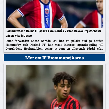
Hammarby och Malmö FF jagar Lasse Nordås – även Raków Częstochowa
påstås visa intresse
Luton-forwarden Lasse Nordås, 24, har ett polskt bud på bordet.
Hammarby och Malmö FF har visat intresse; agentkoppling till
Djurgårdens Hegland/Lien pekas ut som en allsvensk fördel efter
norrmannens succélån i Heerenveen.
Mer om IF Brommapojkarna