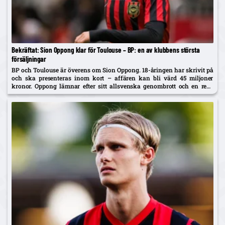
Bekräftat: Sion Oppong klar för Toulouse – BP: en av klubbens största
försäljningar
BP och Toulouse är överens om Sion Oppong. 18-åringen har skrivit på
och ska presenteras inom kort – affären kan bli värd 45 miljoner
kronor. Oppong lämnar efter sitt allsvenska genombrott och en resa
som började i BP som fyraåring.