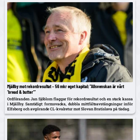
Mjällby mot rekordresultat – 56 mkr eget kapital; ”Allsvenskan är vårt
’bread & butter'”
Ordföranden Jan Sjöblom flaggar för rekordresultat och en stark kassa
i Mjällby. Samtidigt: formsvacka, dubbla mittfältsavstängningar inför
Elfsborg och avgörande CL-kvalretur mot Slovan Bratislava på tisdag.