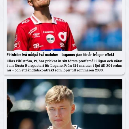
Pihlström två mål på två matcher – Luganos plan för år två ger effekt
Elias Pihlström, 19, har prickat in sitt första proffsmål i ligan och nätat
i sin första Europastart för Lugano. Från 314 minuter i fjol till 204 redan
nu – och ett långtidskontrakt som löper till sommaren 2030.