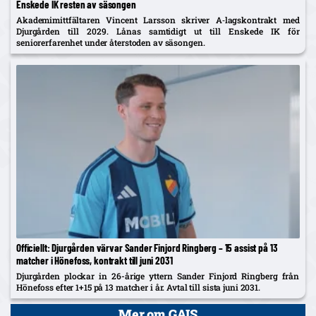
Enskede IK resten av säsongen
Akademimittfältaren Vincent Larsson skriver A‑lagskontrakt med
Djurgården till 2029. Lånas samtidigt ut till Enskede IK för
seniorerfarenhet under återstoden av säsongen.
Officiellt: Djurgården värvar Sander Finjord Ringberg – 15 assist på 13
matcher i Hönefoss, kontrakt till juni 2031
Djurgården plockar in 26-årige yttern Sander Finjord Ringberg från
Hönefoss efter 1+15 på 13 matcher i år. Avtal till sista juni 2031.
Mer om GAIS