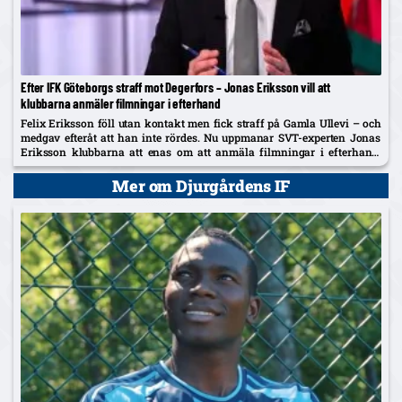
Efter IFK Göteborgs straff mot Degerfors – Jonas Eriksson vill att
klubbarna anmäler filmningar i efterhand
Felix Eriksson föll utan kontakt men fick straff på Gamla Ullevi – och
medgav efteråt att han inte rördes. Nu uppmanar SVT-experten Jonas
Eriksson klubbarna att enas om att anmäla filmningar i efterhand:
"Ingen vill se fusket."
Mer om Djurgårdens IF