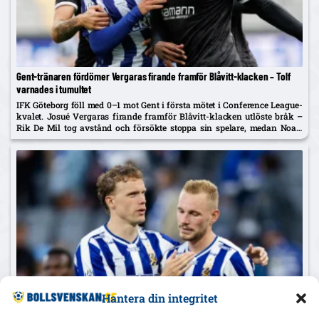
Gent-tränaren fördömer Vergaras firande framför Blåvitt-klacken – Tolf
varnades i tumultet
IFK Göteborg föll med 0–1 mot Gent i första mötet i Conference League-
kvalet. Josué Vergaras firande framför Blåvitt-klacken utlöste bråk –
Rik De Mil tog avstånd och försökte stoppa sin spelare, medan Noah
Tolf varnades och Erlingmark sågar domarinsatsen.
Hantera din integritet