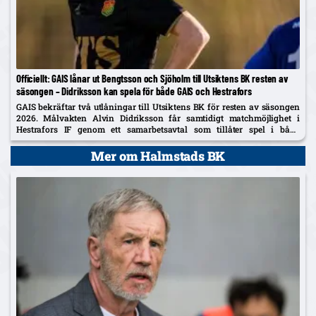
Officiellt: GAIS lånar ut Bengtsson och Sjöholm till Utsiktens BK resten av
säsongen – Didriksson kan spela för både GAIS och Hestrafors
GAIS bekräftar två utlåningar till Utsiktens BK för resten av säsongen
2026. Målvakten Alvin Didriksson får samtidigt matchmöjlighet i
Hestrafors IF genom ett samarbetsavtal som tillåter spel i båda
klubbarna.
Mer om Halmstads BK