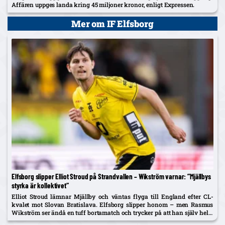
Affären uppges landa kring 45 miljoner kronor, enligt Expressen.
Mer om IF Elfsborg
Elfsborg slipper Elliot Stroud på Strandvallen – Wikström varnar: ”Mjällbys
styrka är kollektivet”
Elliot Stroud lämnar Mjällby och väntas flyga till England efter CL-
kvalet mot Slovan Bratislava. Elfsborg slipper honom – men Rasmus
Wikström ser ändå en tuff bortamatch och trycker på att han själv helst
spelar mittback.