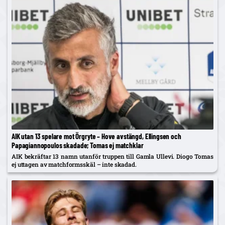
AIK utan 13 spelare mot Örgryte – Hove avstängd, Ellingsen och
Papagiannopoulos skadade; Tomas ej matchklar
AIK bekräftar 13 namn utanför truppen till Gamla Ullevi. Diogo Tomas
ej uttagen av matchformsskäl – inte skadad.