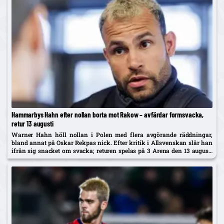
Hammarbys Hahn efter nollan borta mot Rakow – avfärdar formsvacka,
retur 13 augusti
Warner Hahn höll nollan i Polen med flera avgörande räddningar,
bland annat på Oskar Rekpas nick. Efter kritik i Allsvenskan slår han
ifrån sig snacket om svacka; returen spelas på 3 Arena den 13 augusti
och vinnaren går mot Žalgiris/Hajduk...