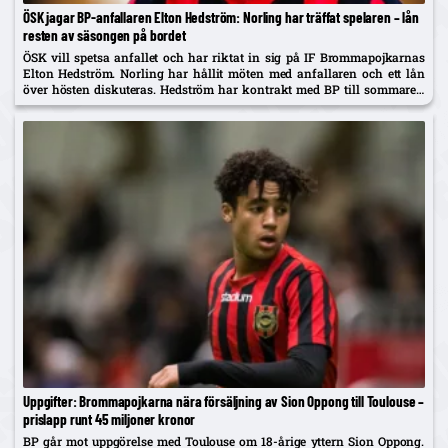
ÖSK jagar BP-anfallaren Elton Hedström: Norling har träffat spelaren – lån
resten av säsongen på bordet
ÖSK vill spetsa anfallet och har riktat in sig på IF Brommapojkarnas
Elton Hedström. Norling har hållit möten med anfallaren och ett lån
över hösten diskuteras. Hedström har kontrakt med BP till sommaren
2029 och uppges även vara på radarn...
Uppgifter: Brommapojkarna nära försäljning av Sion Oppong till Toulouse –
prislapp runt 45 miljoner kronor
BP går mot uppgörelse med Toulouse om 18-årige yttern Sion Oppong.