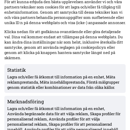
För att kunna erbjuda den bästa upplevelsen använder vi och våra
partners tekniker som cookies för att lagra och/eller få tillgång till
IFK Göteborg 0–1 mot Gent: Goores firande utlöste bråk – VAR-ilska och
enhetsinformation. Genom att samtycka till dessa tekniker kan vi
heta scener inför returen
och våra partners behandla personuppgifter som surfbeteende eller
Blåvitt föll med 0–1 hemma mot Gent i första mötet i Conference
unika ID:n på denna webbplats och visa (icke-) anpassade annonser.
League-kvalets tredje runda. Hyllarion Goores segermål och firande
framför hemmaklacken triggade tumult, med varningar och kastade
Klicka nedan för att godkänna ovanstående eller göra detaljerade
föremål. Efter paus rasade IFK-spelare mot en tidig avblåsning trots
val. Dina val kommer endast att tillämpas på denna webbplats. Du
VAR –...
kan ändra dina inställningar när som helst, inklusive återkalla ditt
samtycke, genom att använda reglagen på cookiepolicyn eller
genom att klicka på knappen hantera samtycke längst ned på
skärmen.
Statistik
Lagra och/eller få åtkomst till information på en enhet, Mäta
reklamprestanda, Mäta innehållsprestanda, Förstå målgrupper
genom statistik eller kombinationer av data från olika källor.
Marknadsföring
Lagra och/eller få åtkomst till information på en enhet,
IFK Göteborg trycker på säsongsfördel mot Gent – Heintz frisk och
Använda begränsade data för att välja reklam, Skapa profiler för
startaktuell inför ECL-kvalet
personaliserad reklam, Använda profiler för att välja
Gent saknar matchrytm när ECL-kvalet inleds på Gamla Ullevi i kväll.
personaliserad reklam, Skapa profiler för att personaliserad
Tobias Heintz känner sig fräsch efter ljumskbekymmer och väntas
innehåll, Använda profiler för att välja personaliserad innehåll,