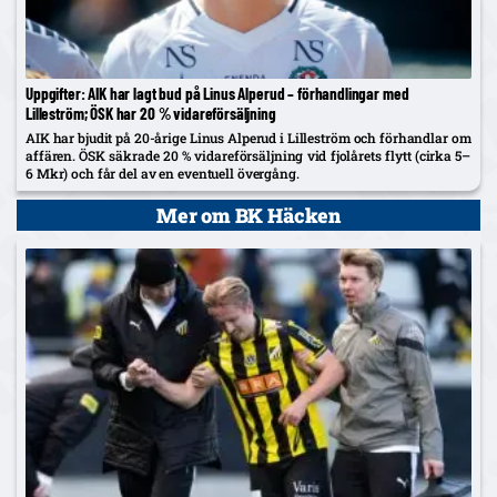
Uppgifter: AIK har lagt bud på Linus Alperud – förhandlingar med
Lilleström; ÖSK har 20 % vidareförsäljning
AIK har bjudit på 20-årige Linus Alperud i Lilleström och förhandlar om
affären. ÖSK säkrade 20 % vidareförsäljning vid fjolårets flytt (cirka 5–
6 Mkr) och får del av en eventuell övergång.
Mer om BK Häcken