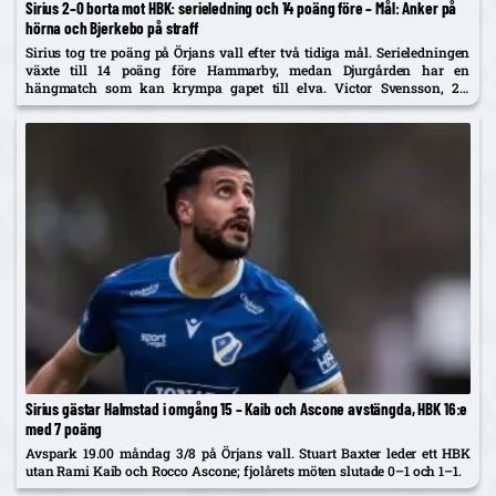
Sirius 2–0 borta mot HBK: serieledning och 14 poäng före – Mål: Anker på
hörna och Bjerkebo på straff
Sirius tog tre poäng på Örjans vall efter två tidiga mål. Serieledningen
växte till 14 poäng före Hammarby, medan Djurgården har en
hängmatch som kan krympa gapet till elva. Victor Svensson, 20,
startade centralt i Melker Heiers frånvaro.
Sirius gästar Halmstad i omgång 15 – Kaib och Ascone avstängda, HBK 16:e
med 7 poäng
Avspark 19.00 måndag 3/8 på Örjans vall. Stuart Baxter leder ett HBK
utan Rami Kaib och Rocco Ascone; fjolårets möten slutade 0–1 och 1–1.