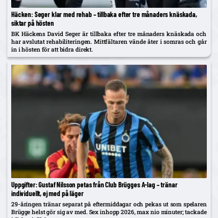
Häcken: Seger klar med rehab – tillbaka efter tre månaders knäskada,
siktar på hösten
BK Häckens David Seger är tillbaka efter tre månaders knäskada och
har avslutat rehabiliteringen. Mittfältaren vände åter i somras och går
in i hösten för att bidra direkt.
Uppgifter: Gustaf Nilsson petas från Club Brügges A-lag – tränar
individuellt, ej med på läger
29-åringen tränar separat på eftermiddagar och pekas ut som spelaren
Brügge helst gör sig av med. Sex inhopp 2026, max nio minuter; tackade