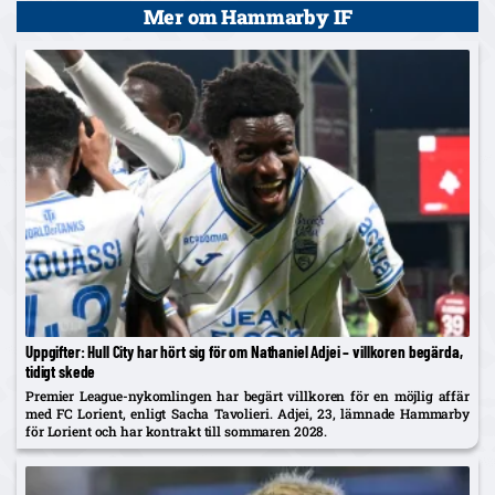
Mer om Hammarby IF
Uppgifter: Hull City har hört sig för om Nathaniel Adjei – villkoren begärda,
tidigt skede
Premier League-nykomlingen har begärt villkoren för en möjlig affär
med FC Lorient, enligt Sacha Tavolieri. Adjei, 23, lämnade Hammarby
för Lorient och har kontrakt till sommaren 2028.