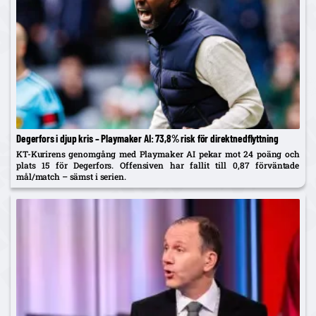
Degerfors i djup kris – Playmaker AI: 73,8% risk för direktnedflyttning
KT-Kurirens genomgång med Playmaker AI pekar mot 24 poäng och
plats 15 för Degerfors. Offensiven har fallit till 0,87 förväntade
mål/match – sämst i serien.