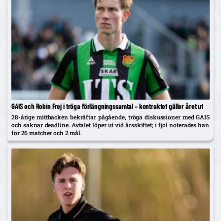
GAIS och Robin Frej i tröga förlängningssamtal – kontraktet gäller året ut
28-årige mittbacken bekräftar pågående, tröga diskussioner med GAIS
och saknar deadline. Avtalet löper ut vid årsskiftet; i fjol noterades han
för 26 matcher och 2 mål.