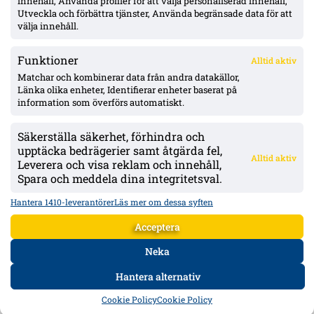
innehåll, Använda profiler för att välja personaliserad innehåll,
sprack
Utveckla och förbättra tjänster, Använda begränsade data för att
välja innehåll.
Funktioner
Alltid aktiv
ÖVERSIKT
Matchar och kombinerar data från andra datakällor,
Länka olika enheter, Identifierar enheter baserat på
Nyheter & Reportage
Spelarbetyg
information som överförs automatiskt.
Analyser
RSS
Säkerställa säkerhet, förhindra och
KONTAKT
upptäcka bedrägerier samt åtgärda fel,
Alltid aktiv
kontakt@bollsvenskan.se
Leverera och visa reklam och innehåll,
redaktionen@bollsvenskan.se
Spara och meddela dina integritetsval.
jobb@bollsvenskan.se
X (Twitter)
Hantera 1410-leverantörer
Läs mer om dessa syften
ÖVRIGT
Acceptera
Om Bollsvenskan
Annonsera
Neka
VILLKOR & POLICIES
Hantera alternativ
Användarvillkor
Personuppgiftspolicy
Cookiepolicy
HEM
DATA
FORUM
DELA
Cookie Policy
Cookie Policy