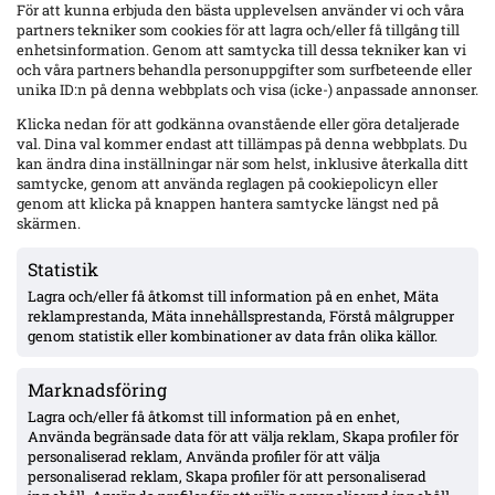
För att kunna erbjuda den bästa upplevelsen använder vi och våra
partners tekniker som cookies för att lagra och/eller få tillgång till
enhetsinformation. Genom att samtycka till dessa tekniker kan vi
och våra partners behandla personuppgifter som surfbeteende eller
Senaste
unika ID:n på denna webbplats och visa (icke-) anpassade annonser.
Örgrytes Daniel Paulson utvisad mot AIK: ”Jag träffar inte
Klicka nedan för att godkänna ovanstående eller göra detaljerade
låret” – AIK vann 4–3 på Gamla Ullevi
val. Dina val kommer endast att tillämpas på denna webbplats. Du
kan ändra dina inställningar när som helst, inklusive återkalla ditt
samtycke, genom att använda reglagen på cookiepolicyn eller
genom att klicka på knappen hantera samtycke längst ned på
Zadok Yohanna debuterade för Brighton – 30 min i 3–0 mot
Roma, betyg 6,5/10
skärmen.
Statistik
Lagra och/eller få åtkomst till information på en enhet, Mäta
Officiellt: Halmstads BK:s vänsterback Gustav Friberg klar för
Kolding – kontrakt till sommaren 2029
reklamprestanda, Mäta innehållsprestanda, Förstå målgrupper
genom statistik eller kombinationer av data från olika källor.
Marknadsföring
Olsson bröt 38-matchers måltorka – sköt Elfsborgs 1–0 borta
mot Mjällby
Lagra och/eller få åtkomst till information på en enhet,
Använda begränsade data för att välja reklam, Skapa profiler för
personaliserad reklam, Använda profiler för att välja
personaliserad reklam, Skapa profiler för att personaliserad
Officiellt: Samed Bazdar klar för Sint-Truidense – AIK-affären