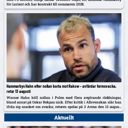
för Lorient och har kontrakt till sommaren 2028.
Hammarbys Hahn efter nollan borta mot Rakow – avfärdar formsvacka,
retur 13 augusti
Warner Hahn höll nollan i Polen med flera avgörande räddningar,
bland annat på Oskar Rekpas nick. Efter kritik i Allsvenskan slår han
ifrån sig snacket om svacka; returen spelas på 3 Arena den 13 augusti
och vinnaren går mot Žalgiris/Hajduk...
Aktuellt