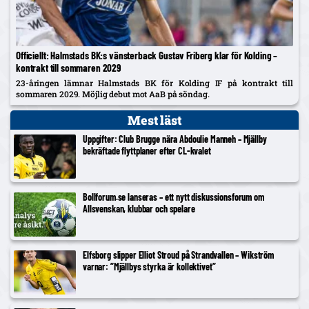
Officiellt: Halmstads BK:s vänsterback Gustav Friberg klar för Kolding –
kontrakt till sommaren 2029
23-åringen lämnar Halmstads BK för Kolding IF på kontrakt till
sommaren 2029. Möjlig debut mot AaB på söndag.
Mest läst
Uppgifter: Club Brugge nära Abdoulie Manneh – Mjällby
bekräftade flyttplaner efter CL-kvalet
Bollforum.se lanseras – ett nytt diskussionsforum om
Allsvenskan, klubbar och spelare
Elfsborg slipper Elliot Stroud på Strandvallen – Wikström
varnar: ”Mjällbys styrka är kollektivet”