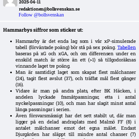
2025-04-11
redaktionen@bollsvenskan.se
Follow @bollsvenskan
Hammarbys siffror som sticker ut:
Hammarby är det enda lag som i vår xP-simulerade
tabell (förväntade poäng) bör stå på sex poäng.
Tabellen
baseras på xG och xGA, och om differensen under en
enskild match är större än ett (>1) så tillgodoräknas
vinnande laget tre poäng.
Man är samtidigt laget som skapat flest målchanser
(24), tagit flest avslut (37), och träffat mål flest gånger
(16).
Vidare är man på andra plats, efter BK Häcken, i
andelen lyckade framåtpassningar, etta i antal
nyckelpassningar (10), och man har slagit minst antal
långa passningar i serien.
Även försvarsmässigt har det sett stabilt ut, där man
ligger på en delad andraplats med Malmö FF (8) i
antalet målchanser emot det egna målet. Endast
Djurgården har släppt till mindre antal chanser (7)