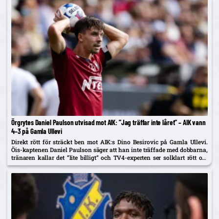
Örgrytes Daniel Paulson utvisad mot AIK: ”Jag träffar inte låret” – AIK vann
4–3 på Gamla Ullevi
Direkt rött för sträckt ben mot AIK:s Dino Besirovic på Gamla Ullevi.
Öis-kaptenen Daniel Paulson säger att han inte träffade med dobbarna,
tränaren kallar det ”lite billigt” och TV4-experten ser solklart rött om
det var träff.