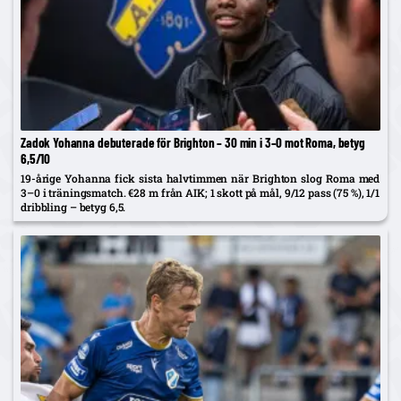
Zadok Yohanna debuterade för Brighton – 30 min i 3–0 mot Roma, betyg
6,5/10
19-årige Yohanna fick sista halvtimmen när Brighton slog Roma med
3–0 i träningsmatch. €28 m från AIK; 1 skott på mål, 9/12 pass (75 %), 1/1
dribbling – betyg 6,5.