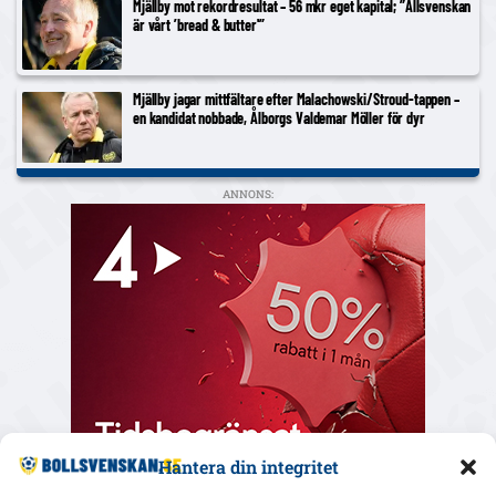
Mjällby mot rekordresultat – 56 mkr eget kapital; ”Allsvenskan
är vårt ’bread & butter'”
Mjällby jagar mittfältare efter Malachowski/Stroud-tappen –
en kandidat nobbade, Ålborgs Valdemar Möller för dyr
ANNONS:
Hantera din integritet