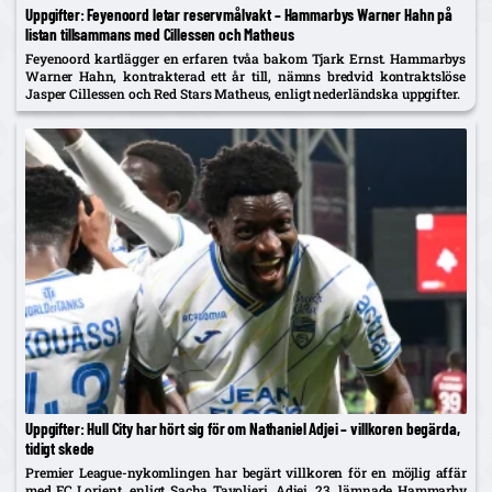
Uppgifter: Feyenoord letar reservmålvakt – Hammarbys Warner Hahn på
listan tillsammans med Cillessen och Matheus
Feyenoord kartlägger en erfaren tvåa bakom Tjark Ernst. Hammarbys
Warner Hahn, kontrakterad ett år till, nämns bredvid kontraktslöse
Jasper Cillessen och Red Stars Matheus, enligt nederländska uppgifter.
Uppgifter: Hull City har hört sig för om Nathaniel Adjei – villkoren begärda,
tidigt skede
Premier League-nykomlingen har begärt villkoren för en möjlig affär
med FC Lorient, enligt Sacha Tavolieri. Adjei, 23, lämnade Hammarby