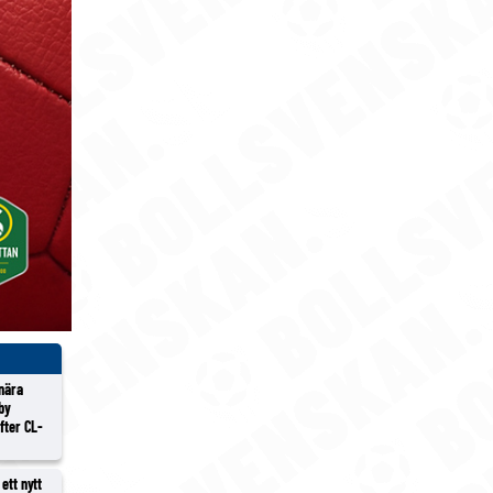
 nära
lby
efter CL-
ett nytt