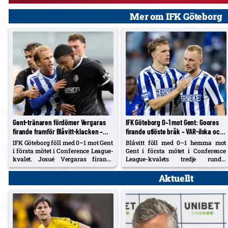
Mer om IFK Göteborg
Gent-tränaren fördömer Vergaras
IFK Göteborg 0–1 mot Gent: Goores
firande framför Blåvitt-klacken –
firande utlöste bråk – VAR-ilska och
Tolf varnades i tumultet
heta scener inför returen
IFK Göteborg föll med 0–1 mot Gent
Blåvitt föll med 0–1 hemma mot
i första mötet i Conference League-
Gent i första mötet i Conference
kvalet. Josué Vergaras firande
League-kvalets tredje runda.
framför Blåvitt-klacken utlöste
Hyllarion Goores segermål och
bråk – Rik De Mil tog avstånd och
firande framför hemmaklacken
Aktuellt
försökte stoppa sin spelare, medan
triggade tumult, med varningar
Noah Tolf varnades och
och kastade föremål. Efter paus
Erlingmark sågar domarinsatsen.
rasade IFK-spelare mot en tidig
avblåsning trots VAR –...