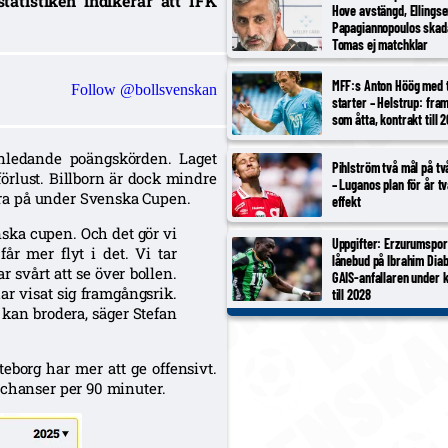
tatistiken indikerar att IFK
Hove avstängd, Ellings
Papagiannopoulos skad
Tomas ej matchklar
MFF:s Anton Höög med 
Follow @bollsvenskan
starter – Helstrup: fram
som åtta, kontrakt till 
inledande poängskörden. Laget
Pihlström två mål på t
förlust. Billborn är dock mindre
– Luganos plan för år t
ra på under Svenska Cupen.
effekt
enska cupen. Och det gör vi
Uppgifter: Erzurumspor
får mer flyt i det. Vi tar
lånebud på Ibrahim Diab
 svårt att se över bollen.
GAIS-anfallaren under 
har visat sig framgångsrik.
till 2028
i kan brodera
, säger Stefan
teborg har mer att ge offensivt.
lchanser per 90 minuter.