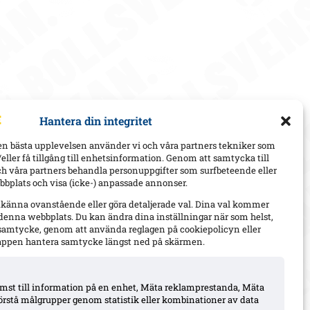
Hantera din integritet
en bästa upplevelsen använder vi och våra partners tekniker som
h/eller få tillgång till enhetsinformation. Genom att samtycka till
ch våra partners behandla personuppgifter som surfbeteende eller
bplats och visa (icke-) anpassade annonser.
dkänna ovanstående eller göra detaljerade val. Dina val kommer
 denna webbplats. Du kan ändra dina inställningar när som helst,
t samtycke, genom att använda reglagen på cookiepolicyn eller
appen hantera samtycke längst ned på skärmen.
komst till information på en enhet, Mäta reklamprestanda, Mäta
örstå målgrupper genom statistik eller kombinationer av data