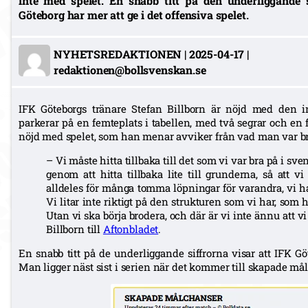
inte med spelet. En snabb titt på den underliggande s
Göteborg har mer att ge i det offensiva spelet.
NYHETSREDAKTIONEN
|
2025-04-17
|
redaktionen@bollsvenskan.se
IFK Göteborgs tränare Stefan Billborn är nöjd med den 
parkerar på en femteplats i tabellen, med två segrar och en 
nöjd med spelet, som han menar avviker från vad man var b
– Vi måste hitta tillbaka till det som vi var bra på i sv
genom att hitta tillbaka lite till grunderna, så att vi 
alldeles för många tomma löpningar för varandra, vi har
Vi litar inte riktigt på den strukturen som vi har, som 
Utan vi ska börja brodera, och där är vi inte ännu att v
Billborn till
Aftonbladet
.
En snabb titt på de underliggande siffrorna visar att IFK Gö
Man ligger näst sist i serien när det kommer till skapade må