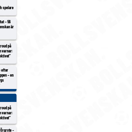
ch spelare
tat – 56
venskan är
Stroud på
m varnar:
ektivet”
e efter
ppen – en
rgs
r
Stroud på
m varnar:
ektivet”
 Örgryte –