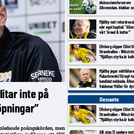
diskussionsforum om
Allsvenskan, klubbar o
Mjällby mot rekordresul
mkr eget kapital; ”Alls
vårt ’bread & butter'”
Elfsborg slipper Elliot 
Strandvallen – Wikströ
”Mjällbys styrka är koll
Mjällby jagar mittfältar
Malachowski/Stroud-ta
kandidat nobbade, Ålbo
Valdemar Möller för dy
litar inte på
Senaste
öpningar”
Elfsborg slipper Elliot 
Strandvallen – Wikströ
”Mjällbys styrka är koll
 inledande poängskörden, men
AIK utan 13 spelare mot