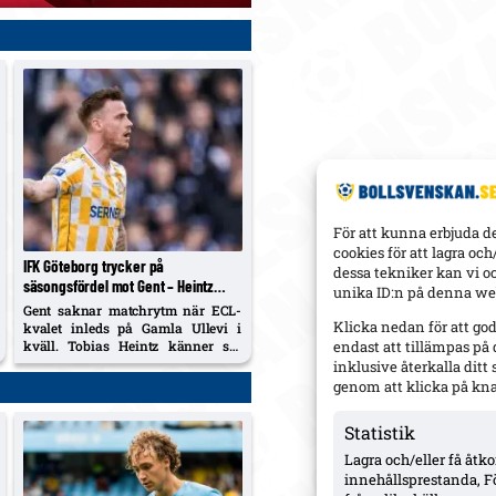
För att kunna erbjuda d
cookies för att lagra oc
IFK Göteborg trycker på
dessa tekniker kan vi o
säsongsfördel mot Gent – Heintz
unika ID:n på denna web
frisk och startaktuell inför ECL-
Gent saknar matchrytm när ECL-
kvalet
Klicka nedan för att go
kvalet inleds på Gamla Ullevi i
kväll. Tobias Heintz känner sig
endast att tillämpas på
fräsch efter ljumskbekymmer och
inklusive återkalla dit
väntas starta.
genom att klicka på kn
Statistik
Lagra och/eller få åt
innehållsprestanda, F