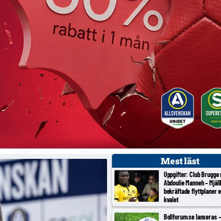
Mest läst
Uppgifter: Club Brugge
Abdoulie Manneh – Mjäl
bekräftade flyttplaner 
kvalet
Bollforum.se lanseras – 