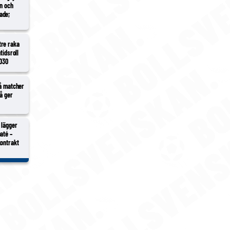
en och
ade;
tre raka
tidsroll
2030
vå matcher
vå ger
 lägger
até –
kontrakt