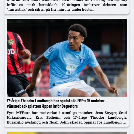
inför en stark bortaklack. 19-åringen beskriver debuten som
”fantastisk” och siktar på fler minuter under hösten.
17-årige Theodor Lundbergh har spelat alla MFF:s 15 matcher –
vänsterbacksplatsen öppen inför Degerfors
Fyra MFF:are har medverkat i samtliga matcher: Jens Stryger, Sead
Haksabanovic, Erik Botheim och 17-årige Theodor Lundbergh.
Busanello avstängd och Noah John skadad öppnar för Lundbergh vs
Johan Karlsson om vänsterbacken.