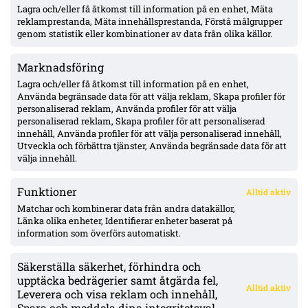
Lagra och/eller få åtkomst till information på en enhet, Mäta
VSK: Jonathan Rings rehab har stannat – sänkt belastning;
Lushaku osäker, Nsabiyumva igång med boll
reklamprestanda, Mäta innehållsprestanda, Förstå målgrupper
genom statistik eller kombinationer av data från olika källor.
Marknadsföring
MFF:s vänsterback: Johan Karlsson eller Theodor Lundbergh –
John skadad, Busanello och Kurtulus avstängda; Malte Frejd
Lagra och/eller få åtkomst till information på en enhet,
Pålsson in bredvid Djurić, 17-årige Hidalgo aktuell
Använda begränsade data för att välja reklam, Skapa profiler för
personaliserad reklam, Använda profiler för att välja
personaliserad reklam, Skapa profiler för att personaliserad
Julius Beck öppen för Elfsborg-köp – lån säsongen ut med
innehåll, Använda profiler för att välja personaliserad innehåll,
option, Sturm Graz-kontrakt till 2029
Utveckla och förbättra tjänster, Använda begränsade data för att
välja innehåll.
Funktioner
Alltid aktiv
ÖVERSIKT
Matchar och kombinerar data från andra datakällor,
Länka olika enheter, Identifierar enheter baserat på
Nyheter & Reportage
Spelarbetyg
information som överförs automatiskt.
Analyser
RSS
Säkerställa säkerhet, förhindra och
KONTAKT
upptäcka bedrägerier samt åtgärda fel,
Alltid aktiv
kontakt@bollsvenskan.se
Leverera och visa reklam och innehåll,
redaktionen@bollsvenskan.se
Spara och meddela dina integritetsval.