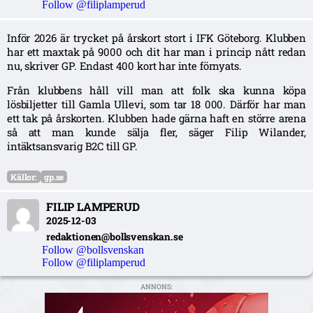
Follow @filiplamperud
Inför 2026 är trycket på årskort stort i IFK Göteborg. Klubben
har ett maxtak på 9000 och dit har man i princip nått redan
nu, skriver GP. Endast 400 kort har inte förnyats.
Från klubbens håll vill man att folk ska kunna köpa
lösbiljetter till Gamla Ullevi, som tar 18 000. Därför har man
ett tak på årskorten. Klubben hade gärna haft en större arena
så att man kunde sälja fler, säger Filip Wilander,
intäktsansvarig B2C till GP.
Källor:
gp.se
FILIP LAMPERUD
2025-12-03
redaktionen@bollsvenskan.se
Follow @bollsvenskan
Follow @filiplamperud
ANNONS: