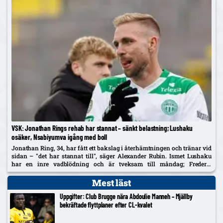
VSK: Jonathan Rings rehab har stannat – sänkt belastning; Lushaku
osäker, Nsabiyumva igång med boll
Jonathan Ring, 34, har fått ett bakslag i återhämtningen och tränar vid
sidan – "det har stannat till", säger Alexander Rubin. Ismet Lushaku
har en inre vadblödning och är tveksam till måndag; Frederic
Nsabiyumva har påbörjat individuella bollpass.
Mest läst
Uppgifter: Club Brugge nära Abdoulie Manneh – Mjällby
bekräftade flyttplaner efter CL-kvalet