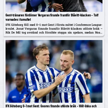
Gent-tränaren fördömer Vergaras firande framför Blåvitt-klacken – Tolf
varnades i tumultet
IFK Göteborg föll med 0–1 mot Gent i första mötet i Conference League-
kvalet. Josué Vergaras firande framför Blåvitt-klacken utlöste bråk –
Rik De Mil tog avstånd och försökte stoppa sin spelare, medan Noah
Tolf varnades och Erlingmark sågar domarinsatsen.
IFK Göteborg 0–1 mot Gent: Goores firande utlöste bråk – VAR-ilska och