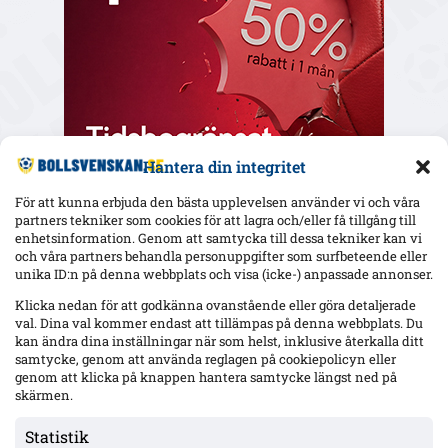
Hantera din integritet
För att kunna erbjuda den bästa upplevelsen använder vi och våra
partners tekniker som cookies för att lagra och/eller få tillgång till
enhetsinformation. Genom att samtycka till dessa tekniker kan vi
och våra partners behandla personuppgifter som surfbeteende eller
Senaste
unika ID:n på denna webbplats och visa (icke-) anpassade annonser.
Elfsborgs 19-årige Ossian Nordvall debuterade borta mot
Klicka nedan för att godkänna ovanstående eller göra detaljerade
Mjällby – inhopp i 84:e minuten
val. Dina val kommer endast att tillämpas på denna webbplats. Du
kan ändra dina inställningar när som helst, inklusive återkalla ditt
samtycke, genom att använda reglagen på cookiepolicyn eller
genom att klicka på knappen hantera samtycke längst ned på
17-årige Theodor Lundbergh har spelat alla MFF:s 15 matcher –
vänsterbacksplatsen öppen inför Degerfors
skärmen.
Statistik