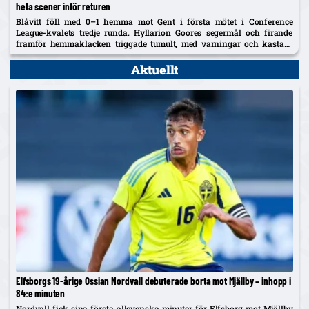
heta scener inför returen
Blåvitt föll med 0–1 hemma mot Gent i första mötet i Conference
League-kvalets tredje runda. Hyllarion Goores segermål och firande
framför hemmaklacken triggade tumult, med varningar och kastade
föremål. Efter paus rasade IFK-spelare mot en tidig avblåsning trots
VAR –...
Aktuellt
Elfsborgs 19-årige Ossian Nordvall debuterade borta mot Mjällby – inhopp i
84:e minuten
Nordvall fick sina första allsvenska minuter för Elfsborg mot Mjällby