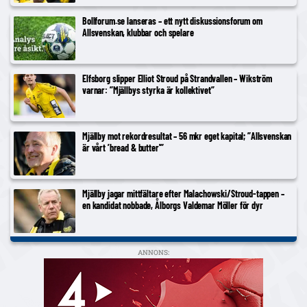
Bollforum.se lanseras – ett nytt diskussionsforum om
Allsvenskan, klubbar och spelare
Elfsborg slipper Elliot Stroud på Strandvallen – Wikström
varnar: ”Mjällbys styrka är kollektivet”
Mjällby mot rekordresultat – 56 mkr eget kapital; ”Allsvenskan
är vårt ’bread & butter'”
Mjällby jagar mittfältare efter Malachowski/Stroud-tappen –
en kandidat nobbade, Ålborgs Valdemar Möller för dyr
ANNONS: