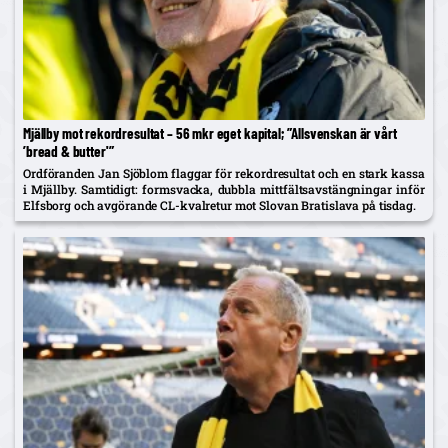
Mjällby mot rekordresultat – 56 mkr eget kapital; ”Allsvenskan är vårt
’bread & butter'”
Ordföranden Jan Sjöblom flaggar för rekordresultat och en stark kassa
i Mjällby. Samtidigt: formsvacka, dubbla mittfältsavstängningar inför
Elfsborg och avgörande CL-kvalretur mot Slovan Bratislava på tisdag.