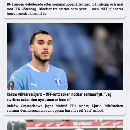
19-åringen debuterade efter sommaruppehållet med två inhopp och mål
mot IFK Göteborg. Därefter tre starter som ytter – men MFF planerar
honom centralt som åtta.
Raków vill värva Djuric – MFF-mittbacken nobbar sommarflytt: ”Jag
stortrivs sedan den nya tränaren kom in”
Raków Częstochowa jagar Malmö FF:s Andrej Djuric. Mittbacken
stannar denna sommar och öppnar bara för ett ”rätt” anbud.