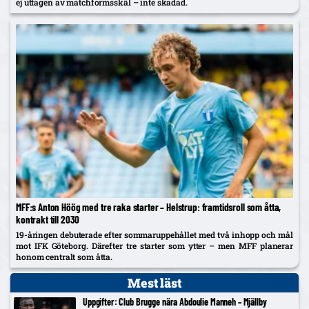
ej uttagen av matchformsskäl – inte skadad.
MFF:s Anton Höög med tre raka starter – Helstrup: framtidsroll som åtta,
kontrakt till 2030
19-åringen debuterade efter sommaruppehållet med två inhopp och mål
mot IFK Göteborg. Därefter tre starter som ytter – men MFF planerar
honom centralt som åtta.
Mest läst
Uppgifter: Club Brugge nära Abdoulie Manneh – Mjällby