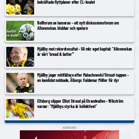
bekräftade flyttplaner efter CL-kvalet
Bollforum.se lanseras – ett nytt diskussionsforum om
Allsvenskan, klubbar och spelare
Mjällby mot rekordresultat – 56 mkr eget kapital; ”Allsvenskan
är vårt ’bread & butter'”
Mjällby jagar mittfältare efter Malachowski/Stroud-tappen –
en kandidat nobbade, Ålborgs Valdemar Möller för dyr
Elfsborg slipper Elliot Stroud på Strandvallen – Wikström
varnar: ”Mjällbys styrka är kollektivet”
ANNONS: