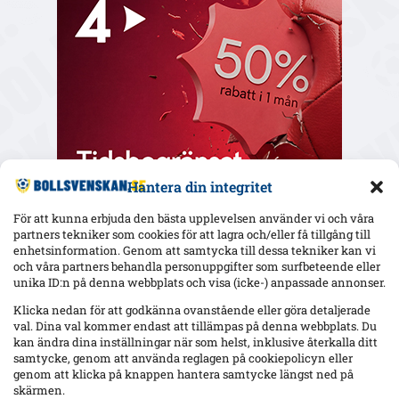
Hantera din integritet
För att kunna erbjuda den bästa upplevelsen använder vi och våra
partners tekniker som cookies för att lagra och/eller få tillgång till
enhetsinformation. Genom att samtycka till dessa tekniker kan vi
och våra partners behandla personuppgifter som surfbeteende eller
Senaste
unika ID:n på denna webbplats och visa (icke-) anpassade annonser.
Elfsborg slipper Elliot Stroud på Strandvallen – Wikström
Klicka nedan för att godkänna ovanstående eller göra detaljerade
varnar: ”Mjällbys styrka är kollektivet”
val. Dina val kommer endast att tillämpas på denna webbplats. Du
kan ändra dina inställningar när som helst, inklusive återkalla ditt
samtycke, genom att använda reglagen på cookiepolicyn eller
genom att klicka på knappen hantera samtycke längst ned på
AIK utan 13 spelare mot Örgryte – Hove avstängd, Ellingsen
och Papagiannopoulos skadade; Tomas ej matchklar
skärmen.