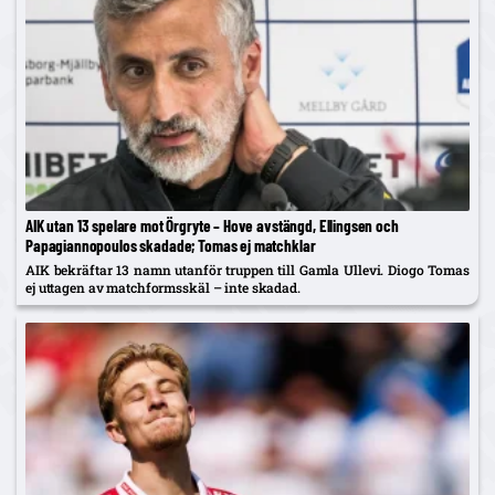
AIK utan 13 spelare mot Örgryte – Hove avstängd, Ellingsen och
Papagiannopoulos skadade; Tomas ej matchklar
AIK bekräftar 13 namn utanför truppen till Gamla Ullevi. Diogo Tomas
ej uttagen av matchformsskäl – inte skadad.