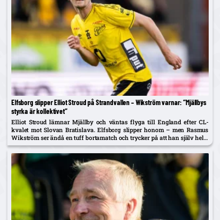
Elfsborg slipper Elliot Stroud på Strandvallen – Wikström varnar: ”Mjällbys
styrka är kollektivet”
Elliot Stroud lämnar Mjällby och väntas flyga till England efter CL-
kvalet mot Slovan Bratislava. Elfsborg slipper honom – men Rasmus
Wikström ser ändå en tuff bortamatch och trycker på att han själv helst
spelar mittback.