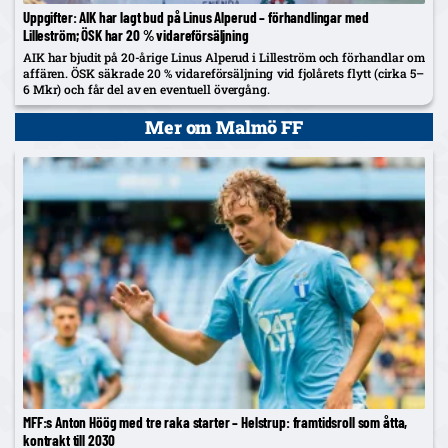
Uppgifter: AIK har lagt bud på Linus Alperud – förhandlingar med
Lilleström; ÖSK har 20 % vidareförsäljning
AIK har bjudit på 20-årige Linus Alperud i Lilleström och förhandlar om
affären. ÖSK säkrade 20 % vidareförsäljning vid fjolårets flytt (cirka 5–
6 Mkr) och får del av en eventuell övergång.
Mer om Malmö FF
MFF:s Anton Höög med tre raka starter – Helstrup: framtidsroll som åtta,
kontrakt till 2030