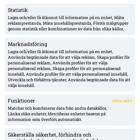
Statistik
Lagra och/eller få åtkomst till information på en enhet, Mäta
MFF:s Anton Höög med tre raka starter – Helstrup:
framtidsroll som åtta, kontrakt till 2030
reklamprestanda, Mäta innehållsprestanda, Förstå målgrupper
genom statistik eller kombinationer av data från olika källor.
Marknadsföring
Pihlström två mål på två matcher – Luganos plan för år två ger
effekt
Lagra och/eller få åtkomst till information på en enhet,
Använda begränsade data för att välja reklam, Skapa profiler för
personaliserad reklam, Använda profiler för att välja
personaliserad reklam, Skapa profiler för att personaliserad
Uppgifter: Erzurumspor lägger lånebud på Ibrahim Diabaté –
innehåll, Använda profiler för att välja personaliserad innehåll,
GAIS-anfallaren under kontrakt till 2028
Utveckla och förbättra tjänster, Använda begränsade data för att
välja innehåll.
Funktioner
Alltid aktiv
ÖVERSIKT
Matchar och kombinerar data från andra datakällor,
Länka olika enheter, Identifierar enheter baserat på
Nyheter & Reportage
Spelarbetyg
information som överförs automatiskt.
Analyser
RSS
Säkerställa säkerhet, förhindra och
KONTAKT