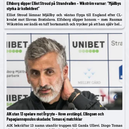
Elfsborg slipper Elliot Stroud på Strandvallen – Wikström varnar: ”Mjällbys
styrka är kollektivet”
Elliot Stroud lämnar Mjällby och väntas flyga till England efter CL-
kvalet mot Slovan Bratislava. Elfsborg slipper honom – men Rasmus
Wikström ser ändå en tuff bortamatch och trycker på att han själv helst
spelar mittback.
AIK utan 13 spelare mot Örgryte – Hove avstängd, Ellingsen och
Papagiannopoulos skadade; Tomas ej matchklar
AIK bekräftar 13 namn utanför truppen till Gamla Ullevi. Diogo Tomas