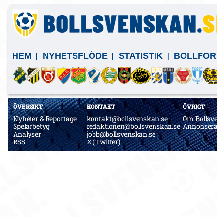
HEM
NYHETSFLÖDE
STATISTIK
BOLLFOR
ÖVERSIKT
KONTAKT
ÖVRIGT
Nyheter & Reportage
kontakt@bollsvenskan.se
Om Bollsv
Spelarbetyg
redaktionen@bollsvenskan.se
Annonser
Analyser
jobb@bollsvenskan.se
RSS
X (Twitter)