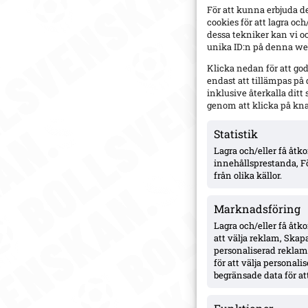
För att kunna erbjuda d
cookies för att lagra oc
dessa tekniker kan vi o
unika ID:n på denna web
Klicka nedan för att go
endast att tillämpas på
inklusive återkalla dit
genom att klicka på kn
Statistik
Lagra och/eller få åt
innehållsprestanda, F
från olika källor.
Marknadsföring
Lagra och/eller få åtk
att välja reklam, Skapa
personaliserad reklam,
för att välja personal
begränsade data för att