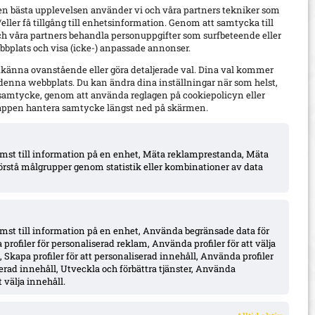
en bästa upplevelsen använder vi och våra partners tekniker som
h/eller få tillgång till enhetsinformation. Genom att samtycka till
ch våra partners behandla personuppgifter som surfbeteende eller
bplats och visa (icke-) anpassade annonser.
dkänna ovanstående eller göra detaljerade val. Dina val kommer
 denna webbplats. Du kan ändra dina inställningar när som helst,
t samtycke, genom att använda reglagen på cookiepolicyn eller
appen hantera samtycke längst ned på skärmen.
komst till information på en enhet, Mäta reklamprestanda, Mäta
örstå målgrupper genom statistik eller kombinationer av data
omst till information på en enhet, Använda begränsade data för
 profiler för personaliserad reklam, Använda profiler för att välja
 Skapa profiler för att personaliserad innehåll, Använda profiler
iserad innehåll, Utveckla och förbättra tjänster, Använda
 välja innehåll.