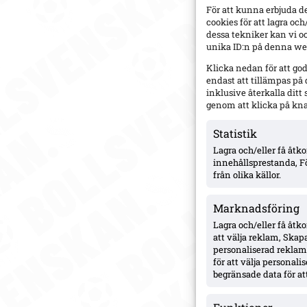
För att kunna erbjuda d
cookies för att lagra oc
dessa tekniker kan vi o
unika ID:n på denna web
Klicka nedan för att go
endast att tillämpas på
inklusive återkalla dit
genom att klicka på kn
Statistik
Lagra och/eller få åt
innehållsprestanda, F
från olika källor.
Marknadsföring
Lagra och/eller få åtk
att välja reklam, Skapa
personaliserad reklam,
för att välja personal
begränsade data för att