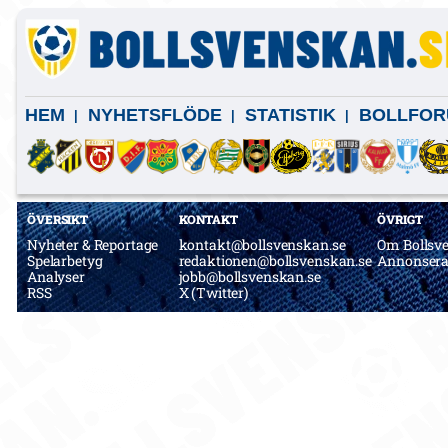
HEM
NYHETSFLÖDE
STATISTIK
BOLLFOR
ÖVERSIKT
KONTAKT
ÖVRIGT
Nyheter & Reportage
kontakt@bollsvenskan.se
Om Bollsv
Spelarbetyg
redaktionen@bollsvenskan.se
Annonser
Analyser
jobb@bollsvenskan.se
RSS
X (Twitter)