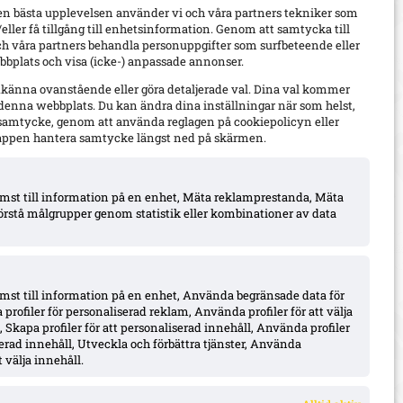
en bästa upplevelsen använder vi och våra partners tekniker som
h/eller få tillgång till enhetsinformation. Genom att samtycka till
ch våra partners behandla personuppgifter som surfbeteende eller
bplats och visa (icke-) anpassade annonser.
dkänna ovanstående eller göra detaljerade val. Dina val kommer
 denna webbplats. Du kan ändra dina inställningar när som helst,
t samtycke, genom att använda reglagen på cookiepolicyn eller
appen hantera samtycke längst ned på skärmen.
komst till information på en enhet, Mäta reklamprestanda, Mäta
örstå målgrupper genom statistik eller kombinationer av data
omst till information på en enhet, Använda begränsade data för
 profiler för personaliserad reklam, Använda profiler för att välja
 Skapa profiler för att personaliserad innehåll, Använda profiler
iserad innehåll, Utveckla och förbättra tjänster, Använda
 välja innehåll.