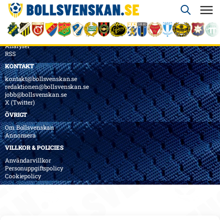
ÖVERSIKT
Nyheter & Reportage
Spelarbetyg
Analyser
RSS
KONTAKT
kontakt@bollsvenskan.se
redaktionen@bollsvenskan.se
jobb@bollsvenskan.se
X (Twitter)
ÖVRIGT
Om Bollsvenskan
Annonsera
VILLKOR & POLICIES
Användarvillkor
Personuppgiftspolicy
Cookiepolicy