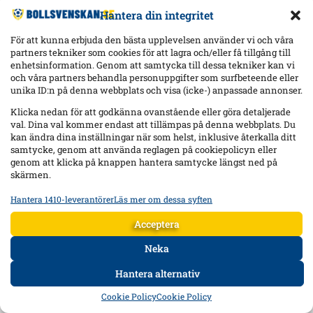
Hantera din integritet
För att kunna erbjuda den bästa upplevelsen använder vi och våra
partners tekniker som cookies för att lagra och/eller få tillgång till
enhetsinformation. Genom att samtycka till dessa tekniker kan vi
och våra partners behandla personuppgifter som surfbeteende eller
unika ID:n på denna webbplats och visa (icke-) anpassade annonser.
Klicka nedan för att godkänna ovanstående eller göra detaljerade
val. Dina val kommer endast att tillämpas på denna webbplats. Du
kan ändra dina inställningar när som helst, inklusive återkalla ditt
samtycke, genom att använda reglagen på cookiepolicyn eller
genom att klicka på knappen hantera samtycke längst ned på
skärmen.
Hantera 1410-leverantörer
Läs mer om dessa syften
Statistik
Lagra och/eller få åtkomst till information på en enhet, Mäta
Acceptera
reklamprestanda, Mäta innehållsprestanda, Förstå målgrupper
genom statistik eller kombinationer av data från olika källor.
Neka
Hantera alternativ
Marknadsföring
HEM
DATA
FORUM
DELA
Lagra och/eller få åtkomst till information på en enhet,
Cookie Policy
Cookie Policy
Använda begränsade data för att välja reklam, Skapa profiler för