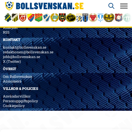
ÖVERSIKT
Nyheter & Reportage
Spelarbetyg
Analyser
RSS
KONTAKT
kontakt@bollsvenskan.se
redaktionen@bollsvenskan.se
jobb@bollsvenskan.se
X (Twitter)
ÖVRIGT
Om Bollsvenskan
Annonsera
VILLKOR & POLICIES
Användarvillkor
Personuppgiftspolicy
Cookiepolicy