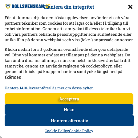
Hantera din integritet
För att kunna erbjuda den bästa upplevelsen använder vi och våra
partners tekniker som cookies för att lagra och/eller få tillgång till
enhetsinformation. Genom att samtycka till dessa tekniker kan vi
och våra partners behandla personuppgifter som surfbeteende eller
unika ID:n på denna webbplats och visa (icke-) anpassade annonser.
Klicka nedan för att godkänna ovanstående eller göra detaljerade
val. Dina val kommer endast att tillämpas på denna webbplats. Du
kan ändra dina inställningar när som helst, inklusive återkalla ditt
samtycke, genom att använda reglagen på cookiepolicyn eller
genom att klicka på knappen hantera samtycke längst ned på
skärmen.
Hantera 1410-leverantörer
Läs mer om dessa syften
Statistik
Lagra och/eller få åtkomst till information på en enhet, Mäta
Acceptera
reklamprestanda, Mäta innehållsprestanda, Förstå målgrupper
genom statistik eller kombinationer av data från olika källor.
Neka
Hantera alternativ
Marknadsföring
HEM
DATA
FORUM
DELA
Lagra och/eller få åtkomst till information på en enhet,
Cookie Policy
Cookie Policy
Använda begränsade data för att välja reklam, Skapa profiler för