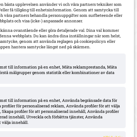
en bästa upplevelsen använder vi och våra partners tekniker som
h/eller få tillgång till enhetsinformation. Genom att samtycka till
ch våra partners behandla personuppgifter som surfbeteende eller
bplats och visa (icke-) anpassade annonser.
dkänna ovanstående eller göra detaljerade val. Dina val kommer
 denna webbplats. Du kan ändra dina inställningar när som helst,
t samtycke, genom att använda reglagen på cookiepolicyn eller
appen hantera samtycke längst ned på skärmen.
komst till information på en enhet, Mäta reklamprestanda, Mäta
örstå målgrupper genom statistik eller kombinationer av data
omst till information på en enhet, Använda begränsade data för
 profiler för personaliserad reklam, Använda profiler för att välja
 Skapa profiler för att personaliserad innehåll, Använda profiler
iserad innehåll, Utveckla och förbättra tjänster, Använda
 välja innehåll.