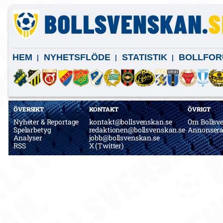
HEM
NYHETSFLÖDE
STATISTIK
BOLLFOR
ÖVERSIKT
KONTAKT
ÖVRIGT
Nyheter & Reportage
kontakt@bollsvenskan.se
Om Bollsv
Spelarbetyg
redaktionen@bollsvenskan.se
Annonser
Analyser
jobb@bollsvenskan.se
RSS
X (Twitter)