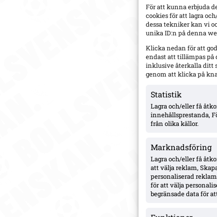
För att kunna erbjuda d
cookies för att lagra oc
dessa tekniker kan vi o
unika ID:n på denna web
Klicka nedan för att go
endast att tillämpas på
inklusive återkalla dit
genom att klicka på kn
Statistik
Lagra och/eller få åt
innehållsprestanda, F
från olika källor.
Marknadsföring
Lagra och/eller få åtk
att välja reklam, Skapa
personaliserad reklam,
för att välja personal
begränsade data för att