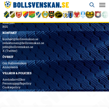
ÖVERSIKT
Nyheter & Reportage
Spelarbetyg
Analyser
RSS
KONTAKT
kontakt@bollsvenskan.se
redaktionen@bollsvenskan.se
jobb@bollsvenskan.se
X (Twitter)
ÖVRIGT
Om Bollsvenskan
Annonsera
VILLKOR & POLICIES
Användarvillkor
Personuppgiftspolicy
Cookiepolicy