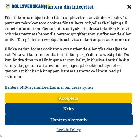
Hantera din integritet
För att kunna erbjuda den bästa upplevelsen använder vi och våra
partners tekniker som cookies för att lagra och/eller få tillgång till
enhetsinformation. Genom att samtycka till dessa tekniker kan vi
och våra partners behandla personuppgifter som surfbeteende eller
unika ID:n på denna webbplats och visa (icke-) anpassade annonser.
Klicka nedan för att godkänna ovanstående eller göra detaljerade
val. Dina val kommer endast att tillämpas på denna webbplats. Du
kan ändra dina inställningar när som helst, inklusive återkalla ditt
samtycke, genom att använda reglagen på cookiepolicyn eller
genom att klicka på knappen hantera samtycke längst ned på
skärmen.
Hantera 1410-leverantörer
Läs mer om dessa syften
Statistik
Lagra och/eller få åtkomst till information på en enhet, Mäta
Acceptera
reklamprestanda, Mäta innehållsprestanda, Förstå målgrupper
genom statistik eller kombinationer av data från olika källor.
Neka
Hantera alternativ
Marknadsföring
HEM
DATA
FORUM
DELA
Lagra och/eller få åtkomst till information på en enhet,
Cookie Policy
Använda begränsade data för att välja reklam, Skapa profiler för