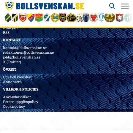
ÖVERSIKT
Nyheter & Reportage
Spelarbetyg
Analyser
RSS
KONTAKT
kontakt@bollsvenskan.se
redaktionen@bollsvenskan.se
jobb@bollsvenskan.se
X (Twitter)
ÖVRIGT
Om Bollsvenskan
Annonsera
VILLKOR & POLICIES
Användarvillkor
Personuppgiftspolicy
Cookiepolicy