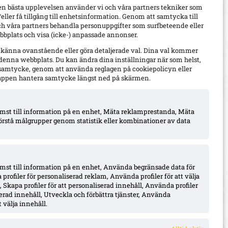
en bästa upplevelsen använder vi och våra partners tekniker som
h/eller få tillgång till enhetsinformation. Genom att samtycka till
ch våra partners behandla personuppgifter som surfbeteende eller
bplats och visa (icke-) anpassade annonser.
dkänna ovanstående eller göra detaljerade val. Dina val kommer
 denna webbplats. Du kan ändra dina inställningar när som helst,
t samtycke, genom att använda reglagen på cookiepolicyn eller
appen hantera samtycke längst ned på skärmen.
komst till information på en enhet, Mäta reklamprestanda, Mäta
örstå målgrupper genom statistik eller kombinationer av data
omst till information på en enhet, Använda begränsade data för
 profiler för personaliserad reklam, Använda profiler för att välja
 Skapa profiler för att personaliserad innehåll, Använda profiler
iserad innehåll, Utveckla och förbättra tjänster, Använda
 välja innehåll.