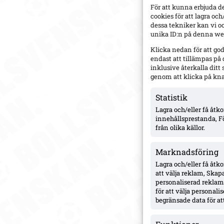
För att kunna erbjuda d
cookies för att lagra oc
dessa tekniker kan vi o
unika ID:n på denna web
Klicka nedan för att go
endast att tillämpas på
inklusive återkalla dit
genom att klicka på kn
Statistik
Lagra och/eller få åt
innehållsprestanda, F
från olika källor.
Marknadsföring
Lagra och/eller få åtk
att välja reklam, Skapa
personaliserad reklam,
för att välja personal
begränsade data för att