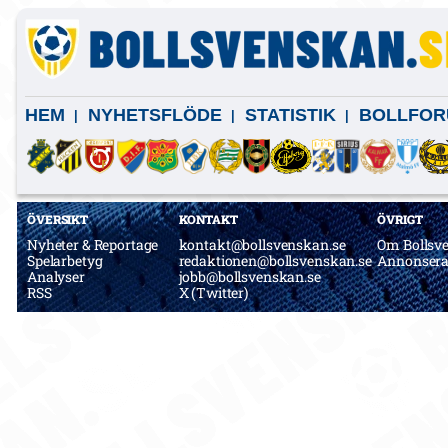
HEM
NYHETSFLÖDE
STATISTIK
BOLLFOR
ÖVERSIKT
KONTAKT
ÖVRIGT
Nyheter & Reportage
kontakt@bollsvenskan.se
Om Bollsv
Spelarbetyg
redaktionen@bollsvenskan.se
Annonser
Analyser
jobb@bollsvenskan.se
RSS
X (Twitter)