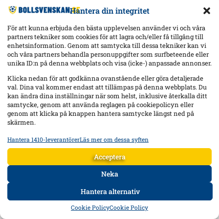
Hantera din integritet
För att kunna erbjuda den bästa upplevelsen använder vi och våra
partners tekniker som cookies för att lagra och/eller få tillgång till
enhetsinformation. Genom att samtycka till dessa tekniker kan vi
och våra partners behandla personuppgifter som surfbeteende eller
unika ID:n på denna webbplats och visa (icke-) anpassade annonser.
Klicka nedan för att godkänna ovanstående eller göra detaljerade
val. Dina val kommer endast att tillämpas på denna webbplats. Du
kan ändra dina inställningar när som helst, inklusive återkalla ditt
samtycke, genom att använda reglagen på cookiepolicyn eller
genom att klicka på knappen hantera samtycke längst ned på
skärmen.
Hantera 1410-leverantörer
Läs mer om dessa syften
Statistik
Lagra och/eller få åtkomst till information på en enhet, Mäta
Acceptera
reklamprestanda, Mäta innehållsprestanda, Förstå målgrupper
genom statistik eller kombinationer av data från olika källor.
Neka
Hantera alternativ
Marknadsföring
HEM
DATA
FORUM
DELA
Lagra och/eller få åtkomst till information på en enhet,
Cookie Policy
Cookie Policy
Använda begränsade data för att välja reklam, Skapa profiler för