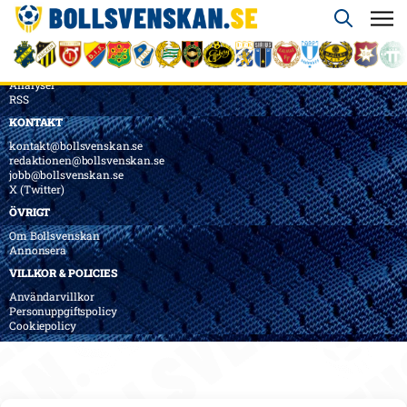
ÖVERSIKT
Nyheter & Reportage
Spelarbetyg
Analyser
RSS
KONTAKT
kontakt@bollsvenskan.se
redaktionen@bollsvenskan.se
jobb@bollsvenskan.se
X (Twitter)
ÖVRIGT
Om Bollsvenskan
Annonsera
VILLKOR & POLICIES
Användarvillkor
Personuppgiftspolicy
Cookiepolicy